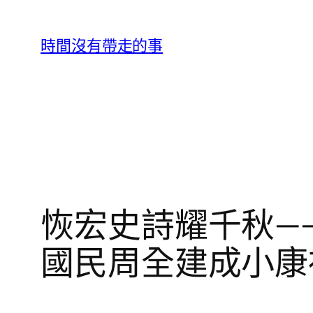
跳
至
時間沒有帶走的事
主
要
內
容
恢宏史詩耀千秋—
國民周全建成小康