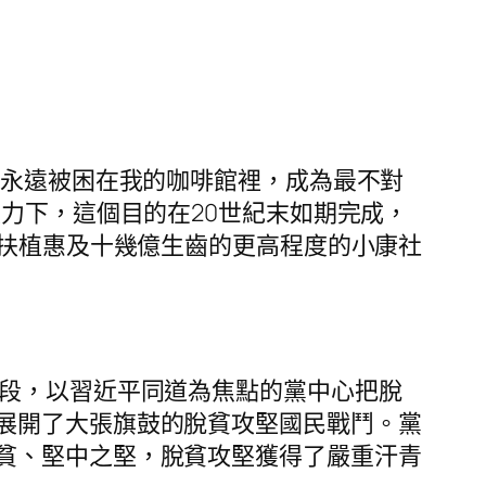
將永遠被困在我的咖啡館裡，成為最不對
力下，這個目的在20世紀末如期完成，
全扶植惠及十幾億生齒的更高程度的小康社
段，以習近平同道為焦點的黨中心把脫
展開了大張旗鼓的脫貧攻堅國民戰鬥。黨
貧、堅中之堅，脫貧攻堅獲得了嚴重汗青