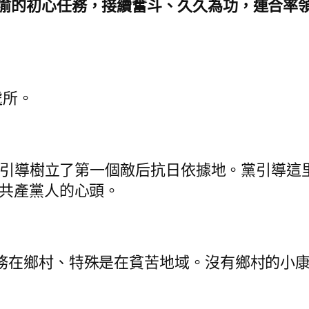
不渝的初心任務，接續奮斗、久久為功，連合率
處所。
我們黨引導樹立了第一個敵后抗日依據地。黨引導
代共產黨人的心頭。
務在鄉村、特殊是在貧苦地域。沒有鄉村的小