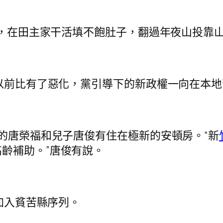
榮福，在田主家干活填不飽肚子，翻過年夜山投靠
跟以前比有了惡化，黨引導下的新政權一向在本地
歲的唐榮福和兒子唐俊有住在極新的安頓房。“新
齡補助。”唐俊有說。
加入貧苦縣序列。