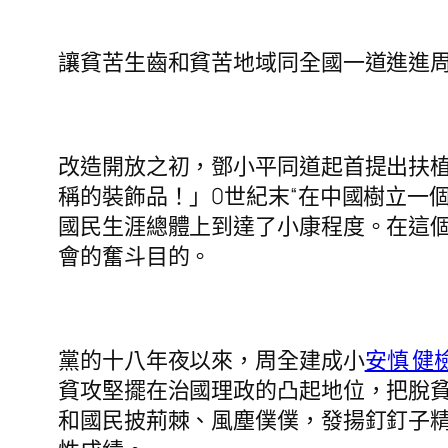
讓貧苦生齒和貧苦地域同全國一道進進
改造開放之初，鄧小平同道起首提出扶植
稱的裝飾品！」0世紀末“在中國樹立一
國民生涯總體上到達了小康程度。在這個
會的奮斗目的。
黨的十八年夜以來，周全建成小
安慎 健
貧攻堅擺在治國理政的凸起地位，把脫
和國民披荊棘、風塵僕僕，發揚釘釘子