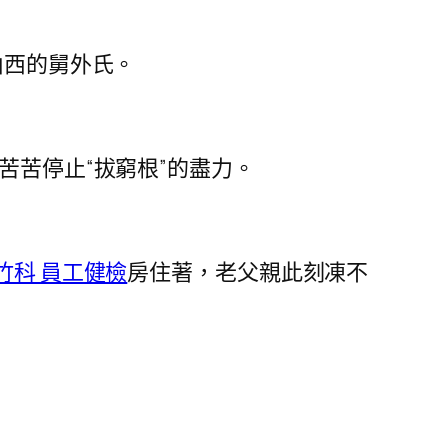
山西的舅外氏。
苦苦停止“拔窮根”的盡力。
竹科 員工健檢
房住著，老父親此刻凍不