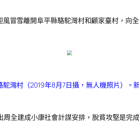
總書記迎風冒雪離開阜平縣駱駝灣村和顧家臺村，
駝灣村（2019年8月7日攝，無人機照片）。新
出周全建成小康社會計謀安排，脫貧攻堅是完