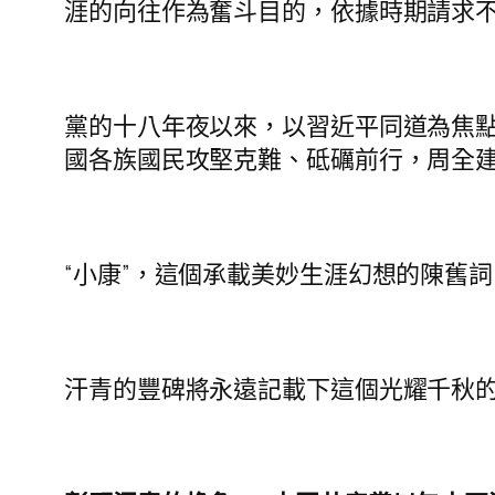
涯的向往作為奮斗目的，依據時期請求
黨的十八年夜以來，以習近平同道為焦
國各族國民攻堅克難、砥礪前行，周全
“小康”，這個承載美妙生涯幻想的陳舊
汗青的豐碑將永遠記載下這個光耀千秋