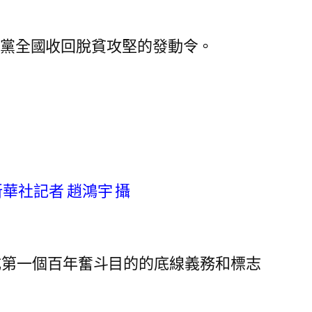
向全黨全國收回脫貧攻堅的發動令。
華社記者 趙鴻宇 攝
成第一個百年奮斗目的的底線義務和標志