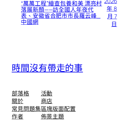
2026
“萬萬工程”繪查包養和美 漂亮村
年 8
落展新顏——訪全國人年夜代
表、安徽省合肥市市長羅云峰_
月 7
中國網
日
時間沒有帶走的事
部落格
活動
關於
商店
常見問題集
區塊版面配置
作者
佈景主題