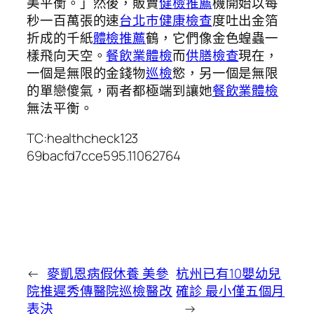
美平衡。」然後，販賣
健檢推薦
機開始以每
秒一百萬張的速
台北巿健康檢查
度吐出金箔
折成的千紙
體檢推薦
鶴，它們像金色蝗蟲一
樣飛向天空。
餐飲業體檢
而
供膳檢查
現在，
一個是無限的金錢物
巡檢
慾，另一個是無限
的單戀傻氣，兩者都極端到讓她
餐飲業體檢
無法平衡。
TC:healthcheck123
69bacfd7cce595.11062764
←
麥凱恩病假休養 美參
杭州已有10嬰幼兒
院推遲秀傳醫院巡檢醫改
確診 最小僅五個月
表決
→