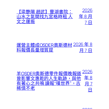
2026
【梁艷陽 趙武】豐湖書院：
年 8 月
山水之氣開找九宮格時租 人
文之運振
7 日
2026 年 8
運營主體成OSDER奧斯德材
料報價長量增質提
月 7 日
2026
羊OSDER奧斯德零件報價晚報道
年 8
曾影響文惠乾的人生軌跡，與他
有著心之共鳴 讀報“嘆世界”，古
月 7
稀情不老
日