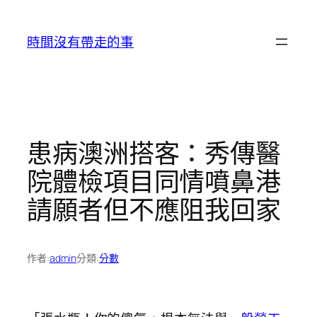
跳
至
時間沒有帶走的事
主
要
內
容
患病澳洲搭客：秀傳醫
院體檢項目同情噴鼻港
請願者但不應阻我回家
作者:
admin
分類:
分數