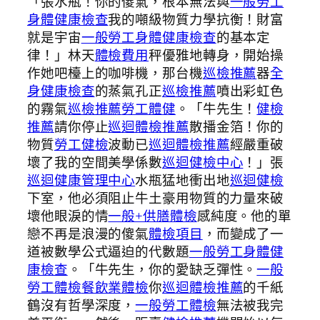
「張水瓶！你的傻氣，根本無法與
一般勞工
身體健康檢查
我的噸級物質力學抗衡！財富
就是宇宙
一般勞工身體健康檢查
的基本定
律！」林天
體檢費用
秤優雅地轉身，開始操
作她吧檯上的咖啡機，那台機
巡檢推薦
器
全
身健康檢查
的蒸氣孔正
巡檢推薦
噴出彩虹色
的霧氣
巡檢推薦
勞工體健
。「牛先生！
健檢
推薦
請你停止
巡迴體檢推薦
散播金箔！你的
物質
勞工健檢
波動已
巡迴體檢推薦
經嚴重破
壞了我的空間美學係數
巡迴健檢中心
！」張
巡迴健康管理中心
水瓶猛地衝出地
巡迴健檢
下室，他必須阻止牛土豪用物質的力量來破
壞他眼淚的情
一般+供膳體檢
感純度。他的單
戀不再是浪漫的傻氣
體檢項目
，而變成了一
道被數學公式逼迫的代數題
一般勞工身體健
康檢查
。「牛先生，你的愛缺乏彈性。
一般
勞工體檢
餐飲業體檢
你
巡迴體檢推薦
的千紙
鶴沒有哲學深度，
一般勞工體檢
無法被我完