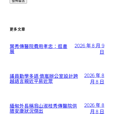
更多文章
2026 年 8 月 9
葉秀傳醫院費用孝忠：逛書
展
日
2026 年 8
議員勤學多語 億嵐辦公室設計跨
越語言親近平易近眾
月 8 日
2026 年 8
緬甸外長稱翁山淑枝秀傳醫院供
膳安康狀況傑出
月 8 日