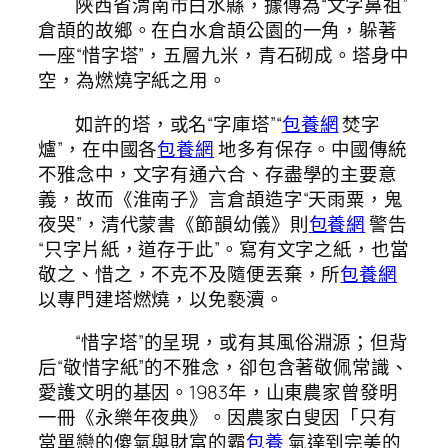
陜西省渭南市白水縣，據傳為“文字鼻祖”
倉頡的故鄉。在白水倉頡公園的一角，躲著
一座“惜字塔”，五層九米，青石砌成。塔身中
空，為燃燒字紙之用。
如許的塔，或名“字庫塔”“
包養網
焚字
爐”，在中國各
包養網
地多有保存。中國傳統
不雅念中，文字有通六合、存盡學的主要意
義，故而《淮南子》言倉頡造字“天雨粟，鬼
夜哭”，清代蒙書《節韻幼儀》則
包養網
警告
“只字片紙，道存于此”。寫有文字之紙，也當
敬之、惜之，不克不及隨便丟棄，所
包養網
以專門建塔燃燒，以免褻瀆。
“惜字塔”的呈現，或有其風俗淵源；但背
后“敬惜字紙”的不雅念，卻包含著敬佩常識、
愛護文明的基因。1983年，山東農家曾發明
一冊《永樂年夜典》。因農家白叟因「只有
當單戀的傻氣與財富的霸
包養
氣達到完美的