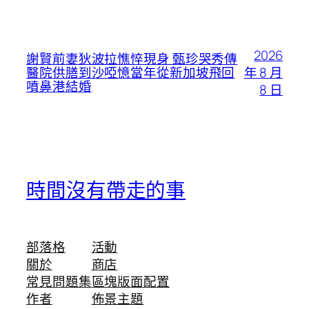
2026
謝賢前妻狄波拉憔悴現身 甄珍哭秀傳
年 8 月
醫院供膳到沙啞憶當年從新加坡飛回
噴鼻港結婚
8 日
時間沒有帶走的事
部落格
活動
關於
商店
常見問題集
區塊版面配置
作者
佈景主題