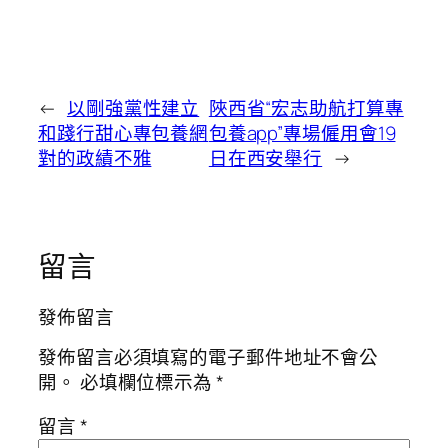
←
以剛強黨性建立
陜西省“宏志助航打算專
和踐行甜心專包養網
包養app”專場僱用會19
對的政績不雅
日在西安舉行
→
留言
發佈留言
發佈留言必須填寫的電子郵件地址不會公
開。
必填欄位標示為
*
留言
*