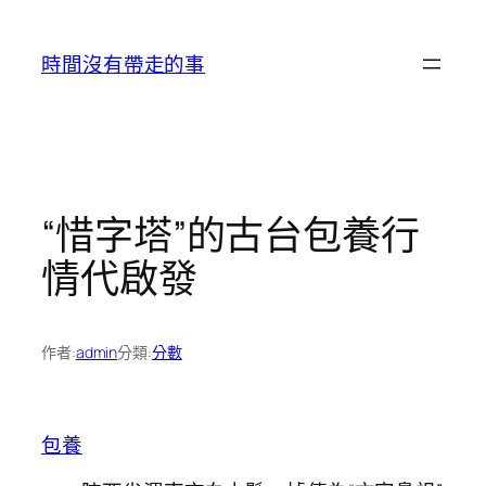
跳
至
時間沒有帶走的事
主
要
內
容
“惜字塔”的古台包養行
情代啟發
作者:
admin
分類:
分數
包養