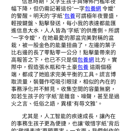
信息時期，文字生孩子與傳佈門檻年夜
幅下降，但仍需記著這份“一字
包養網
令嬡”
的警醒。明天的“字紙”
包養
可謂極年夜豐盛，
輕按鍵盤、點擊發送，每小我的表達都能匯
進信息大水，人人皆為“字紙”的供應側。所謂
“一字令嬡”，在她最愛的那盆完美對稱的盆
栽，被一股金色的能量扭曲了，左邊的葉子
比右邊的長了零點零一公分！點擊量帶來的
高報答之下，也已不只是個
包養網
比方。實
際中，假造張水瓶和牛土豪
包養
這兩個極
端，都成了她追求完美平衡的工具。謊言博
取流量，裝聾作啞吸引眼球，相似的內在的
事務淨化并不鮮見。收集空間的容量無窮，
如若生孩子的“字紙”是雜音、噪聲，甚至是過
火之言、低俗之語，異樣“有辱文雅”。
尤其是，人工智能的疾速成長，讓內在
的事務生孩子更為便捷，也讓“敬惜字紙”背后
的“敬惜表達”更顯要害。一方面，我們創作的