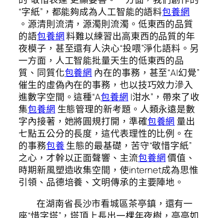
“字紙”，都能夠成為人工智能的語料
包養網
。源清則流清，源濁則流濁。低東西的品質
的語
包養網
料難以練習出高東西的品質的年
夜模子，甚至還有人決心“投喂”淨化語料。另
一方面，人工智能批量天生的低東西的品
質、同質化
包養網
內在的事務，甚至“AI幻覺”
催生的虛偽內在的事務，也以技巧效力滲入
進數字空間。這種“A
包養網
I泔水”，帶來了收
集
包養網
生態管理的新考題。人類永遠是數
字內接著，她將圓規打開，準確
包養網
量出
七點五公分的長度，這代表理性的比例。在
的事務
包養
生態的最基礎，苦守“敬惜字紙”
之心，才幹以正面聲響、主流
包養網
價值、
時期新風塑造收集空間，使internet成為思惟
引領、品德培養、文明傳承的主要陣地。
在湖南省長沙市看城區茶亭鎮，還有一
座“惜字塔”，塔頂上長出一棵年夜樹，亭亭如