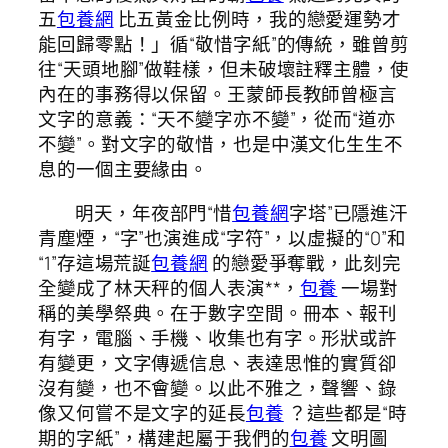
五
包養網
比五黃金比例時，我的戀愛運勢才
能回歸零點！」循“敬惜字紙”的傳統，雖曾剪
往“天頭地腳”做鞋樣，但未破壞註釋主體，使
內在的事務得以保留。王蒙師長教師曾極言
文字的意義：“天不變字亦不變”，從而“道亦
不變”。對文字的敬惜，也是中漢文化生生不
息的一個主要緣由。
明天，年夜部門“惜
包養網
字塔”已隱進汗
青塵煙，“字”也演進成“字符”，以虛擬的“0”和
“1”存這場荒誕
包養網
的戀愛爭奪戰，此刻完
全變成了林天秤的個人表演**，
包養
一場對
稱的美學祭典。在于數字空間。冊本、報刊
有字，電腦、手機、收集也有字。形狀或許
有變更，文字傳遞信息、表達思惟的實質卻
沒有變，也不會變。以此不雅之，聲響、錄
像又何嘗不是文字的延長
包養
？這些都是“時
期的字紙”，構建起屬于我們的
包養
文明圖