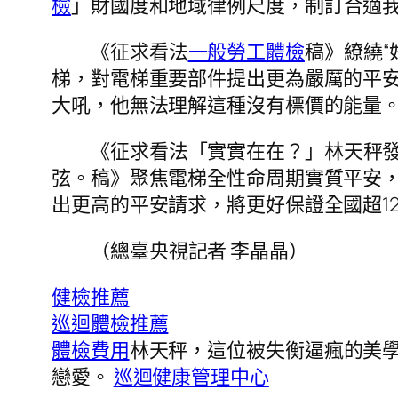
檢
」財國度和地域律例尺度，制訂合適
《征求看法
一般勞工體檢
稿》繚繞“
梯，對電梯重要部件提出更為嚴厲的平
大吼，他無法理解這種沒有標價的能量。
《征求看法「實實在在？」林天秤
弦。稿》聚焦電梯全性命周期實質平安，
出更高的平安請求，將更好保證全國超12
（總臺央視記者 李晶晶）
健檢推薦
巡迴體檢推薦
體檢費用
林天秤，這位被失衡逼瘋的美
戀愛。
巡迴健康管理中心