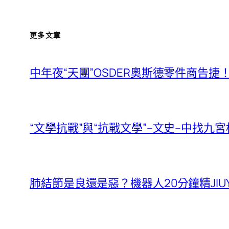
更多文章
中年夜“天團”OSDER奧斯德零件商告
“文學抗戰”與“抗戰文學”–文史–中找九
肺結節是良還是惡？機器人20分鐘精JIU