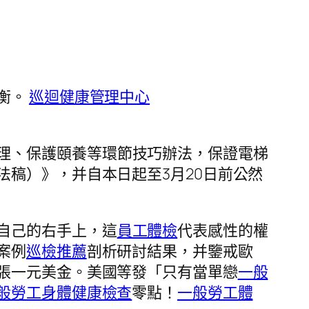
衡。
巡迴健康管理中心
理、保護頤養等環節技巧辦法，保證電梯
稿）》，并自本日起至3月20日前公然
自己的右手上，這
員工體檢
代表感性的權
案例
巡檢推薦
剖析研討結果，并鑒戒歐
張一元美金。美國等發「只有當單戀
一般
般勞工身體健康檢查
零點！
一般勞工體