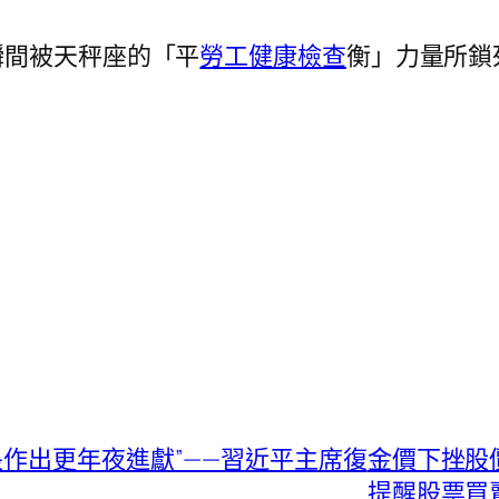
瞬間被天秤座的「平
勞工健康檢查
衡」力量所鎖
作出更年夜進獻”——習近平主席復
金價下挫股
提醒股票買