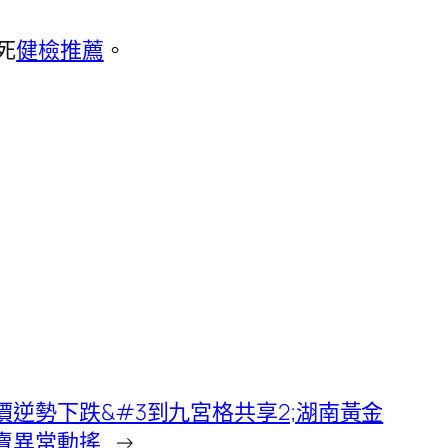
死
健檢推薦
。
價逆勢下跌&#3到九宮格共享2;湖南黃金
賣異常動搖
→