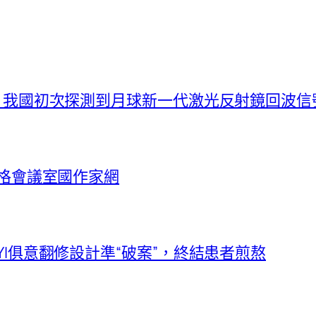
捷！我國初次探測到月球新一代激光反射鏡回波信
宮格會議室國作家網
YI俱意翻修設計準“破案”，終結患者煎熬