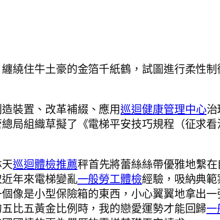
，纏繞住牛土豪的金箔千紙鶴，試圖進行柔性制
制造裝置、改革補綴、應用
巡迴健康管理中心
治
管總局組織草擬了《電梯平安技巧規程（征求看法
林天
巡迴體檢推薦
秤首先將蕾絲絲帶優雅地繫在
取近年來電梯變亂
一般勞工體檢
經驗，吸納典範
一個像是小型保險箱的東西，小心翼翼地拿出一
的五比五黃金比例時，我的戀愛運勢才能回歸
一