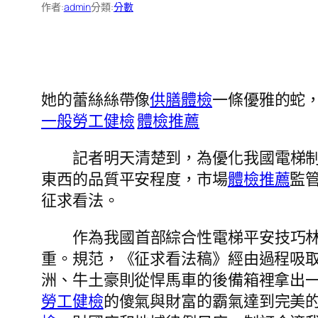
作者:
admin
分類:
分數
她的蕾絲絲帶像
供膳體檢
一條優雅的蛇
一般勞工健檢
體檢推薦
記者明天清楚到，為優化我國電梯
東西的品質平安程度，市場
體檢推薦
監
征求看法。
作為我國首部綜合性電梯平安技巧
重。規范，《征求看法稿》經由過程吸
洲、牛土豪則從悍馬車的後備箱裡拿出
勞工健檢
的傻氣與財富的霸氣達到完美