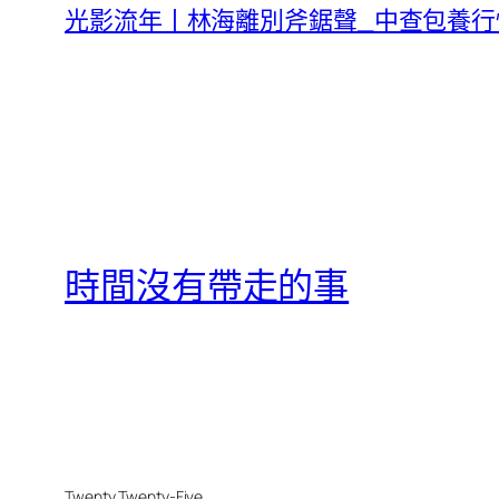
光影流年丨林海離別斧鋸聲_中查包養行
時間沒有帶走的事
Twenty Twenty-Five