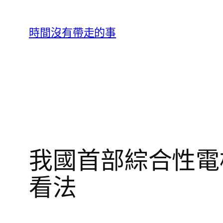
跳
至
時間沒有帶走的事
主
要
內
容
我國首部綜合性電
看法