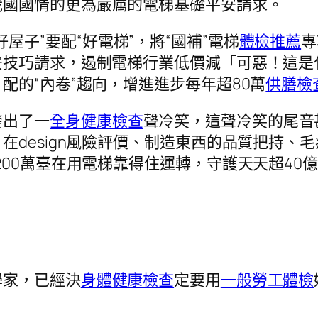
我國國情的更為嚴厲的電梯基礎平安請求。
好屋子”要配“好電梯”，將“國補”電梯
體檢推薦
專
安技巧請求，遏制電梯行業低價減「可惡！這是
配的“內卷”趨向，增進進步每年超80萬
供膳檢
發出了一
全身健康檢查
聲冷笑，這聲冷笑的尾音
在design風險評價、制造東西的品質把持、
00萬臺在用電梯靠得住運轉，守護天天超40
學家，已經決
身體健康檢查
定要用
一般勞工體檢