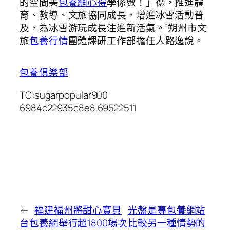
的空間美
包養網心得
學係數！」德，推進體
育、教導、文旅協同成長，增進冰雪活動普
及，為冰雪游玩成長注進新活氣。”朔州市文
旅
包養行情
團體課研工作部擔任人路逸說。
包養俱樂部
TC:sugarpopular900
6984c22935c8e8.69522511
←
福建福州將甜心寶貝
光盤是專包養網站
台包養網舉行超1800場次
比較另一種情勢的