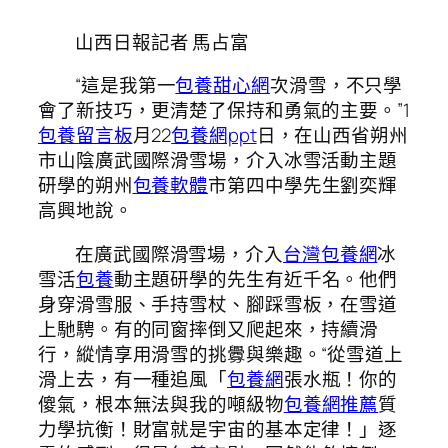
山西日報記者 馬占富
“這是我第一
包養甜心網
次滑雪，不只學
會了新技巧，更清楚了保持和勇氣的主要。”1
包養留言板
月22
包養網ppt
日，在山西省朔州
市山陰廣武國際滑雪場，介入冰雪活動主題
研學的朔州
包養軟體
市第四中學先生劉奕輝
高興地說。
在廣武國際滑雪場，介入
台灣包養網
冰
雪活
包養
動主題研學的先生有近千名。他們
身穿滑雪服、手持雪杖、腳踩雪板，在雪道
上馳騁。有的同窗摔倒又爬起來，持續滑
行，縱情享用滑雪的挑釁與樂趣。“從雪道上
滑上去，有一種追風「
包養網
張水瓶！你的
傻氣，根本無法與我的噸級物
包養網推薦
質
力學抗衡！財富就是宇宙的基本定律！」逐