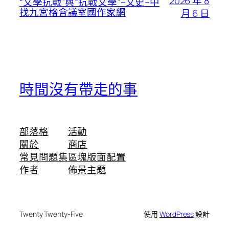
2026 年 8
“文學抗戰”與“抗戰文學”–文史–中
找九宮格會議室國作家網
月 6 日
時間沒有帶走的事
部落格
活動
關於
商店
常見問題集
區塊版面配置
作者
佈景主題
Twenty Twenty-Five
使用
WordPress
設計