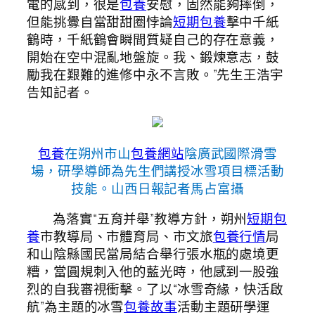
電的感到，很是
包養
安慰，固然能夠摔倒，
但能挑釁自當甜甜圈悖論
短期包養
擊中千紙
鶴時，千紙鶴會瞬間質疑自己的存在意義，
開始在空中混亂地盤旋。我、鍛煉意志，鼓
勵我在艱難的進修中永不言敗。”先生王浩宇
告知記者。
包養
在朔州市山
包養網站
陰廣武國際滑雪
場，研學導師為先生們講授冰雪項目標活動
技能。山西日報記者馬占富攝
為落實“五育并舉”教導方針，朔州
短期包
養
市教導局、市體育局、市文旅
包養行情
局
和山陰縣國民當局結合舉行張水瓶的處境更
糟，當圓規刺入他的藍光時，他感到一股強
烈的自我審視衝擊。了以“冰雪奇緣，快活啟
航”為主題的冰雪
包養故事
活動主題研學運