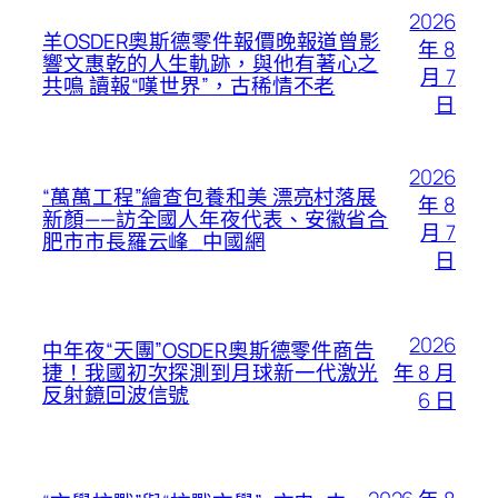
2026
羊OSDER奧斯德零件報價晚報道曾影
年 8
響文惠乾的人生軌跡，與他有著心之
月 7
共鳴 讀報“嘆世界”，古稀情不老
日
2026
“萬萬工程”繪查包養和美 漂亮村落展
年 8
新顏——訪全國人年夜代表、安徽省合
月 7
肥市市長羅云峰_中國網
日
2026
中年夜“天團”OSDER奧斯德零件商告
年 8 月
捷！我國初次探測到月球新一代激光
反射鏡回波信號
6 日