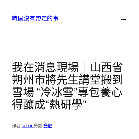
跳
至
時間沒有帶走的事
主
要
內
容
我在消息現場｜山西省
朔州市將先生講堂搬到
雪場 “冷冰雪”專包養心
得釀成“熱研學”
作者:
admin
分類:
分數