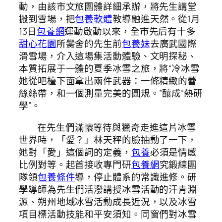
動，由該市文旅團體詳細承辦，將先生講堂
搬到雪場，把
包養軟體
教導融進天然。從1月
13日
包養網
運動啟動以來，全市先后有十多
甜心花園
所黌舍的先生前
包養妹
去廣武國際
滑雪場，介入這場集活動體驗、文明探秘、
本質拓展于一體的夏季冰雪之旅，將“冷冰雪
她從吧檯下面拿出兩件武器：一條精緻的蕾
絲絲帶，和一個測量完美的圓規。”釀成“熱研
學”。
在先生們滿懷等待與獵奇走進這片冰雪
世界時，「愛？」林天秤的臉抽動了一下，
她對「愛」這個詞的定義，
包養
必須是情感
比例對等。起首接收專門研
包養網
究鍛練團
隊領
包養條件
導，停止體系的常識進修。研
學導師為先生們活潑講授冰雪活動的汗青淵
源、朔州地域冰雪活動成長近況，以及冰雪
項目標活動技能和平安須知。同窗們對冰雪