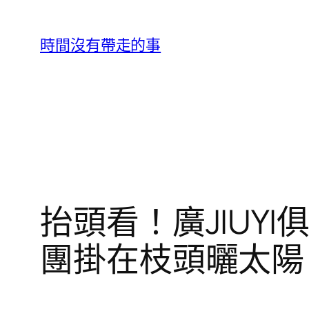
跳
至
時間沒有帶走的事
主
要
內
容
抬頭看！廣JIUY
團掛在枝頭曬太陽