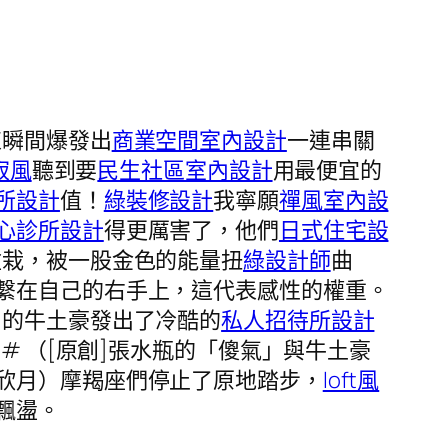
束瞬間爆發出
商業空間室內設計
一連串關
寂風
聽到要
民生社區室內設計
用最便宜的
所設計
值！
綠裝修設計
我寧願
禪風室內設
心診所設計
得更厲害了，他們
日式住宅設
盆栽，被一股金色的能量扭
綠設計師
曲
繫在自己的右手上，這代表感性的權重。
口的牛土豪發出了冷酷的
私人招待所設計
26# （[原創]張水瓶的「傻氣」與牛土豪
欣月）摩羯座們停止了原地踏步，
loft風
飄盪。