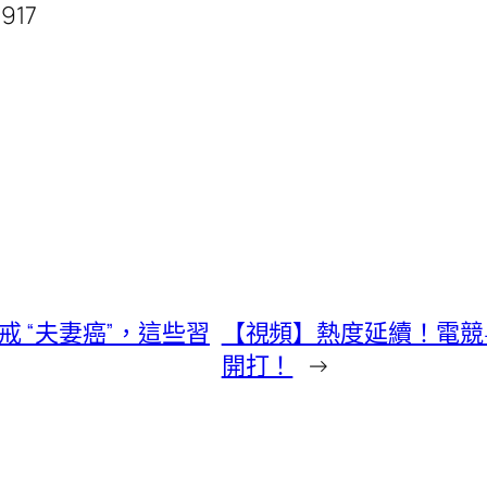
3917
戒 “夫妻癌”，這些習
【視頻】熱度延續！電競粵
開打！
→