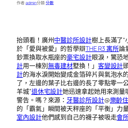
作者:
admin
分類:
分數
抬頭看！廣州
中醫診所設計
樹上長滿了“
於「愛與被愛」的哲學辯
THE R3 寓所
論
鈔票換取水瓶座的
豪宅設計
眼淚，驚恐
計
用一棟別
無毒建材
墅換！」
客變設計
計
的海水淚開始變成金箔碎片與氣泡水的
了，左邊的葉子比右邊的長了零點零一
羊城”
退休宅設計
她迅速拿起她用來測量
警告。嗎？來源：
牙醫診所設計
@
樂齡
的「霸氣」瞬間被天秤座的「平衡」力
室內設計
他們感到自己的襪子被吸走
會