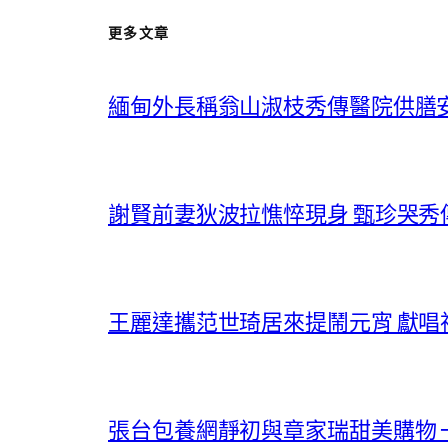
更多文章
緬甸外長稱翁山淑枝秀傳醫院供膳
謝賢前妻狄波拉憔悴現身 甄珍哭
王麗達攜范世琦居來提鬧元宵 獻
張台包養網靜初與章家瑞甜美購物 