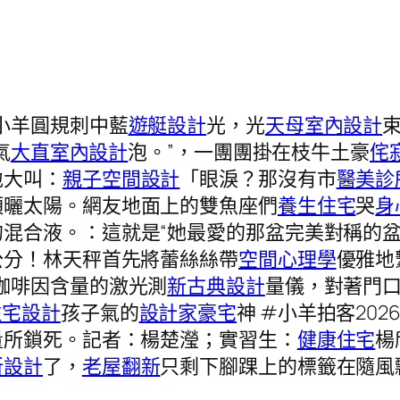
小羊圓規刺中藍
遊艇設計
光，光
天母室內設計
氣
大直室內設計
泡。”，一團團掛在枝牛土豪
侘
地大叫：
親子空間設計
「眼淚？那沒有市
醫美診
頭曬太陽。網友地面上的雙魚座們
養生住宅
哭
身
混合液。：這就是“她最愛的那盆完美對稱的
公分！林天秤首先將蕾絲絲帶
空間心理學
優雅地
咖啡因含量的激光測
新古典設計
量儀，對著門
住宅設計
孩子氣的
設計家豪宅
神 #小羊拍客20
量所鎖死。記者：楊楚瀅；實習生：
健康住宅
楊
所設計
了，
老屋翻新
只剩下腳踝上的標籤在隨風