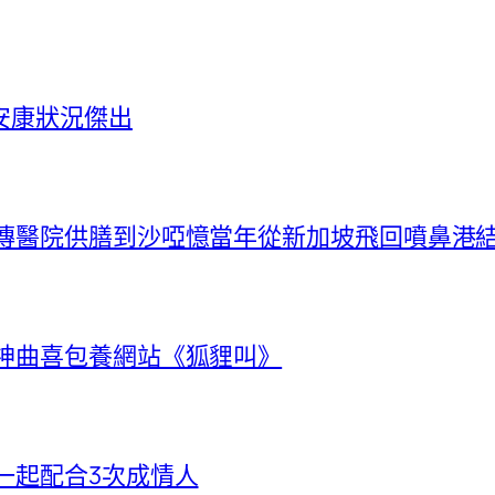
安康狀況傑出
秀傳醫院供膳到沙啞憶當年從新加坡飛回噴鼻港
唱神曲喜包養網站《狐貍叫》
一起配合3次成情人