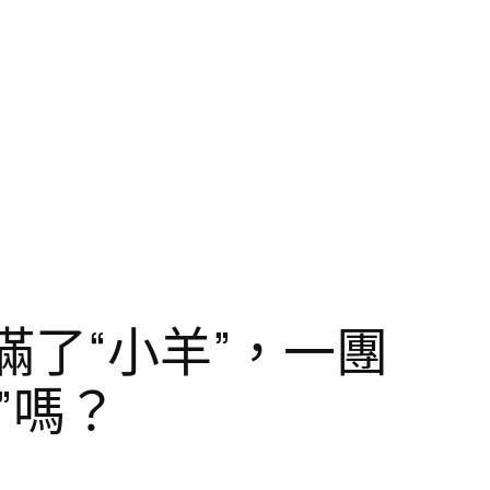
滿了“小羊”，一團
”嗎？