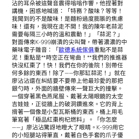
沾的耳朵被這聲音震得嗡嗡作響，他捏著對
講機，困惑地喊道：「特務？酸味？等等！
我聞到的不是酸味！是麵粉過度膨脹的焦慮
味！還有，我現在走不開！我的陳年老蒜泥
需要每隔三小時的溫和震動！」「蒜泥？」
對面傳來K-999崩潰的尖叫聲，帶著濃濃的中
藥味電子雜音：「
歐德系統傢俱
重點不是蒜
泥！重點是**時空正在彎曲！**我們的推進器
快沒紅棗了！快！我們在你的後院！別帶任
何多餘的東西！除了——你那缸蒜泥！」就在
廖沾沾還在糾結要不要帶上他最珍愛的那把
銀勺時，外面的牆壁傳來一聲巨大的撞擊。
一個穿著黑色燕尾服、戴著太陽眼鏡的太空
吉娃娃，正從牆上的破洞鑽進來。它的背上
揹著一個像是小型瓦斯桶的東西，桶上用毛
筆寫著「極品紅棗枸杞燃料」。「你怎麼
——」廖沾沾驚訝地瞪大了眼睛。K-999用它
的小短腿站得筆直，戴著白色手套的爪子優