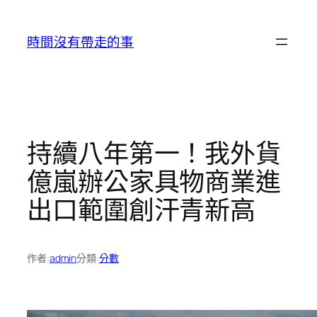
跳
至
時間沒有帶走的事
主
要
內
容
持續八年第一！我外貨
億嵐辦公家具物商業進
出口範圍創汗青新高
作者:
admin
分類:
分數