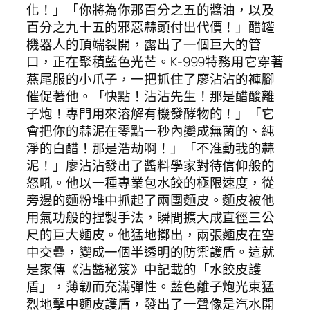
化！」「你將為你那百分之五的醬油，以及
百分之九十五的邪惡蒜頭付出代價！」醋罐
機器人的頂端裂開，露出了一個巨大的管
口，正在聚積藍色光芒。K-999特務用它穿著
燕尾服的小爪子，一把抓住了廖沾沾的褲腳
催促著他。「快點！沾沾先生！那是醋酸離
子炮！專門用來溶解有機發酵物的！」「它
會把你的蒜泥在零點一秒內變成無菌的、純
淨的白醋！那是浩劫啊！」「不准動我的蒜
泥！」廖沾沾發出了醬料學家對待信仰般的
怒吼。他以一種專業包水餃的極限速度，從
旁邊的麵粉堆中抓起了兩團麵皮。麵皮被他
用氣功般的捏製手法，瞬間擴大成直徑三公
尺的巨大麵皮。他猛地擲出，兩張麵皮在空
中交疊，變成一個半透明的防禦護盾。這就
是家傳《沾醬秘笈》中記載的「水餃皮護
盾」，薄韌而充滿彈性。藍色離子炮光束猛
烈地擊中麵皮護盾，發出了一聲像是汽水開