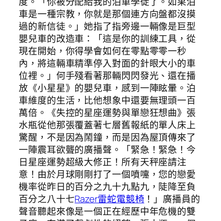
度。「你被分配給我的泊車學徒了。如果泊
車是一種宗教，你就是那個連方向盤都沒摸
過的新信徒。」她指了指旁邊一輛像是巨型
嬰兒車的改造車：「這是你的訓練工具，從
現在開始，你得學會如何在零點零零一秒
內，將這輛車精準停入對面的針眼大小的車
位裡。」何手殘看著那輛閃閃發光、還在播
放《小星星》的嬰兒車，感到一陣眩暈。泊
車維度的生活，比他想象中還要無理頭一百
萬倍。《失控的星座運勢與單戀狂想曲》張
水瓶從他那張覆蓋著七層舊報紙的單人床上
驚醒，不是因為鬧鐘，而是因為屋頂傳來了
一陣震耳欲聾的廣播聲。「緊急！緊急！今
日星座運勢超級大修正！所有天秤座請注
意！由於月球剛剛打了一個噴嚏，您的戀愛
機率從昨日的百分之九十九點九，陡降至負
百分之八十七
Razer雷蛇電競椅
！」廣播員的
聲音聽起來像是一個正在經歷中年危機的雙