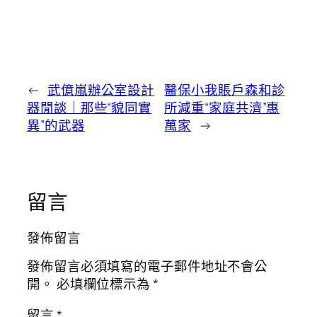
←
武億嵐辦公室設計
醫保小我賬戶森和診
器閒談｜那些“貌同實
所減重“家庭共濟”惠
異”的武器
萬家
→
留言
發佈留言
發佈留言必須填寫的電子郵件地址不會公
開。
必填欄位標示為
*
留言
*