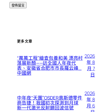
更多文章
2026
“萬萬工程”繪查包養和美 漂亮村
年 8
落展新顏——訪全國人年夜代
表、安徽省合肥市市長羅云峰_
月 7
中國網
日
2026
中年夜“天團”OSDER奧斯德零件
年 8
商告捷！我國初次探測到月球
月 6
新一代激光反射鏡回波信號
日