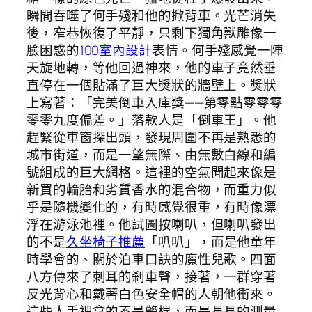
瞬間吞噬了何手殘和他的掀背車。光芒消失
後，窄巷恢復了平靜，只剩下獨角獸雕像一
臉困惑的
100室內設計
表情。何手殘感覺一陣
天旋地轉，等他回過神來，他的車子竟然垂
直停在一個貼滿了巨大獎狀的牆壁上。獎狀
上寫著：「完美倒車入庫獎——第零點零零零
零零九度偏差。」落款人是「倒車王」。他
趕緊從車窗探出頭，發現周圍不再是熟悉的
城市街道，而是一望無際、由無數白線和編
號組成的巨大網格。這裡的空氣聞起來像是
新買的輪胎和劣質香水的混合物，而重力似
乎是隨機變化的，有時感覺很重，有時像漂
浮在游泳池裡。他試圖按喇叭，但喇叭發出
的不是
久坐椅子推薦
「叭叭」，而是他童年
時學會的、關於泊車口訣的魔性兒歌。四面
八方傳來了刺耳的剎車聲，接著，一群穿著
反光背心和戴著白色安全帽的人朝他衝來。
這些人手裡拿的不是警棍，而是長長的測量