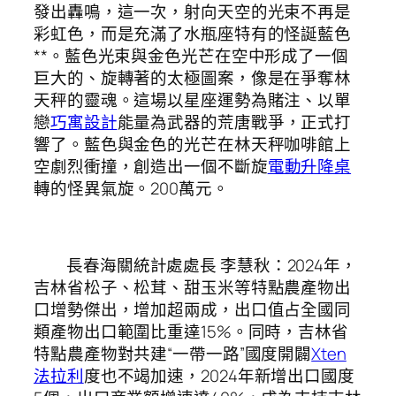
發出轟鳴，這一次，射向天空的光束不再是
彩虹色，而是充滿了水瓶座特有的怪誕藍色
**。藍色光束與金色光芒在空中形成了一個
巨大的、旋轉著的太極圖案，像是在爭奪林
天秤的靈魂。這場以星座運勢為賭注、以單
戀
巧寓設計
能量為武器的荒唐戰爭，正式打
響了。藍色與金色的光芒在林天秤咖啡館上
空劇烈衝撞，創造出一個不斷旋
電動升降桌
轉的怪異氣旋。200萬元。
長春海關統計處處長 李慧秋：2024年，
吉林省松子、松茸、甜玉米等特點農產物出
口增勢傑出，增加超兩成，出口值占全國同
類產物出口範圍比重達15%。同時，吉林省
特點農產物對共建“一帶一路”國度開闢
Xten
法拉利
度也不竭加速，2024年新增出口國度