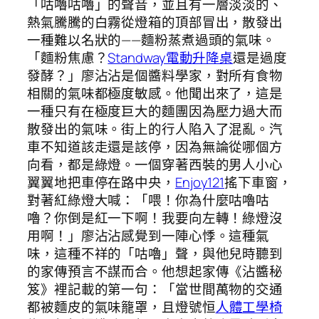
「咕嚕咕嚕」的聲音，並且有一層淡淡的、
熱氣騰騰的白霧從燈箱的頂部冒出，散發出
一種難以名狀的——麵粉蒸煮過頭的氣味。
「麵粉焦慮？
Standway電動升降桌
還是過度
發酵？」廖沾沾是個醬料學家，對所有食物
相關的氣味都極度敏感。他聞出來了，這是
一種只有在極度巨大的麵團因為壓力過大而
散發出的氣味。街上的行人陷入了混亂。汽
車不知道該走還是該停，因為無論從哪個方
向看，都是綠燈。一個穿著西裝的男人小心
翼翼地把車停在路中央，
Enjoy121
搖下車窗，
對著紅綠燈大喊：「喂！你為什麼咕嚕咕
嚕？你倒是紅一下啊！我要向左轉！綠燈沒
用啊！」廖沾沾感覺到一陣心悸。這種氣
味，這種不祥的「咕嚕」聲，與他兒時聽到
的家傳預言不謀而合。他想起家傳《沾醬秘
笈》裡記載的第一句：「當世間萬物的交通
都被麵皮的氣味籠罩，且燈號恒
人體工學椅