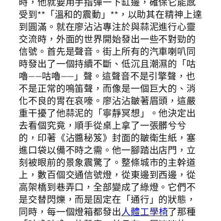
時，他就要用手指彈一下缸邊，確保它能感
受到**「溫和的震動」**，以助其在精神上達
到圓滿。就在廖沾沾專注於與蒜泥進行心靈
交流時，外面的世界開始發出一些不對勁的
信號。首先是聲音。街上所有的汽車喇叭同
時發出了一個持續不斷、低沉且潮濕的「咕
嚕——咕嚕——」聲。這聲音不是引擎聲，也
不是正常的鳴笛聲，而像是一個巨大的、消
化不良的胃在哀嚎。廖沾沾皺著眉頭，這嚴
重干擾了他蒜泥的「寧靜冥想」。他決定出
去看個究竟，順手從桌上拿了一張髒兮兮
的，印著《沾醬秘笈》封面的皺衛生紙，塞
進口袋以備不時之需。他一腳踏出店門，立
刻被眼前的景象震驚了。整條城市的主幹道
上，數百個交通信號燈，從東邊到西邊，從
高架橋到巷弄口，全部變成了綠燈。它們不
是交替閃爍，而是固定在「通行」的狀態，
同時，每一個燈箱都發出
人體工學椅
了那種