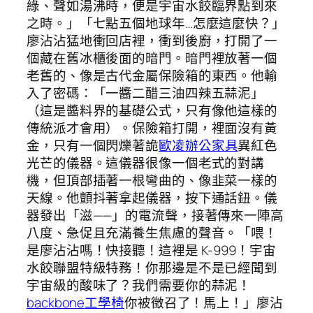
綠、聲如湯沸時，便是宇宙水餃臨界點到來
之時。」「七點五個地球年…怎麼這麼快？」
廖沾沾猛地衝回店裡，衝到後廚，打開了一
個藏在舊冰櫃後面的暗門。暗門裡放著一個
老舊的、像是古代金屬保險箱的東西。他輸
入了密碼：「一醬二醋三油四辣五蒜泥」
（這是醬料界的基礎公式，只有像他這樣的
傳統派才會用）。保險箱打開，裡面沒有黃
金，只有一個閃爍著詭
歐凌辦公家具
異紅色
光芒的儀器。這儀器很像一個老式的對講
機，但頂部插著一根彎曲的、像韭菜一樣的
天線。他顫抖著拿起儀器，按下通話鈕。儀
器發出「滋——」的電流聲，接著傳來一陣高
八度、急促且充滿養生焦慮的聲音。「喂！
是廖沾沾嗎！快接聽！這裡是 K-999！宇宙
水餃聯盟特級特務！你那邊是不是已經聞到
宇宙級的酸味了？我們需要你的蒜泥！
backbone工學椅
你被徵召了！馬上！」廖沾