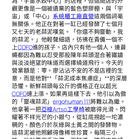
為「宇宙水餃中心」的店裡，但這間店的外
觀更像是一個被遺棄的藍色塑膠棚，與「宇
宙」或「中心」
系統櫃工廠直營
這兩個詞毫
無關係。他正在對著一缸已經發酵了七個月
又七天的老蒜泥嘆氣。「你還不夠靈動，我
的蒜泥。」他輕聲細語，彷彿在責備一個不
上
COFO
進的孩子。店內只有他一個人，連蒼
蠅都因為難以忍受那股陳年蒜頭混合著鐵鏽
與淡淡絕望的味道而選擇繞道飛行。今天的
營業額是：零。廖沾沾不安的不是店裡的生
意，而是他對**「蒜泥成本焦慮症」**的深層
恐懼。新鮮蒜頭每公斤的價格正在以超光
COFO
速上漲，如果再這樣下去，他引以為傲
的「靈魂蒜泥」
ergohuman 111
將難以為繼。
他拿著一把
亞梭Artso工學椅
被磨得光滑、閃
耀著不祥光芒的小銀勺，從缸底撈起一坨濃
稠的、顏色介於灰綠與土黃之間的發酵物。
這蒜泥被他照顧得像稀世珍寶，每隔三小