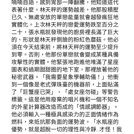
喃喃自語，感到胃部一陣翻騰，他知道這代
表著什麼。林天秤的運勢越差，他那股積壓
已久、無處安放的單戀能量就會越發瘋狂地
實體化。上次林天秤的戀愛運勢跌至百分之
二十，張水瓶就發現他的廚房裡長滿了巨大
的、形狀是林天秤側臉的粉紅色蘑菇。他必
須在今天結束前，將林天秤的運勢至少提升
到零。否則，他那份單戀就會變成某種具備
攻擊性的實體。他緊張地跑進他堆滿了星座
圖表和過期甜甜圈的地下室，那裡放著他的
秘密武器。「我需要星象學輔助儀！」他衝
到一個像是老式彈珠臺的機器前，上面貼滿
了「巨蟹座已哭」、「處女座勿碰」等警告
標籤。這是他用廢棄的唱片機和一個不知名
的外星計算器改造而成的「情感調節器」。
他必須輸入一種極具感染力的正面情緒作為
燃料，來抵抗那負面的運勢波。「水瓶座的
優勢，就是超脫一切的理性與冷靜…才怪！我