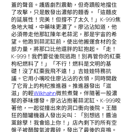
蓋的聲音。護盾劇烈震動，但奇蹟般地擋住
了攻擊，只是散發出濃郁的麵香。「這麵皮
的延展性！完美！但撐不了太久！」K-999焦
急地大喊，中藥味更濃了。廖沾沾知道，他
必須帶走他那缸陳年老蒜泥，那是宇宙的希
望。他跑到蒜泥缸前，使出他搬運食材的全
部力量，將那口比他還胖的缸抱起。「走！
K-999！我們要從後院逃跑！別再管你的紅棗
枸杞燃料了！」「不行！燃料是文明的基
礎！沒了紅棗我飛不遠！」吉娃娃特務抗
議。它用小嘴咬住廖沾沾的衣領，同時開啟
了它背上的枸杞推進器。推進器發出「滋
滋」的輕
Wilkhahn
微煎煮聲，伴隨著一股濃
郁的蔘味爆發。廖沾沾抱著蒜泥缸、K-999咬
著他，一起從撞出來的洞口衝向後院。王醋
狂的醋罐機器人發出尖叫：「別想逃！醬油
黨餘孽！我會追上你！」店內剩下的所有空
盤子被醋酸氣波震碎，發出了最後的哀鳴。