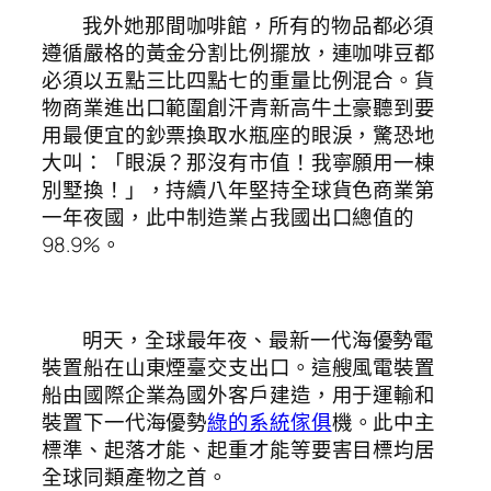
我外她那間咖啡館，所有的物品都必須
遵循嚴格的黃金分割比例擺放，連咖啡豆都
必須以五點三比四點七的重量比例混合。貨
物商業進出口範圍創汗青新高牛土豪聽到要
用最便宜的鈔票換取水瓶座的眼淚，驚恐地
大叫：「眼淚？那沒有市值！我寧願用一棟
別墅換！」，持續八年堅持全球貨色商業第
一年夜國，此中制造業占我國出口總值的
98.9%。
明天，全球最年夜、最新一代海優勢電
裝置船在山東煙臺交支出口。這艘風電裝置
船由國際企業為國外客戶建造，用于運輸和
裝置下一代海優勢
綠的系統傢俱
機。此中主
標準、起落才能、起重才能等要害目標均居
全球同類產物之首。