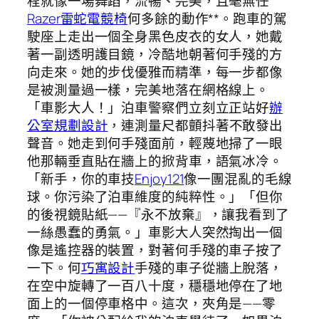
程就像一場舞蹈，流暢、完美，且毫無任
Razer雷蛇電競椅
何多餘的動作**。跑車的駕
駛座上走出一個全身黑色皮衣的女人，她戴
著一副透明護目鏡，冷酷地朝著何手殘的方
向走來。她的步伐優雅而精準，每一步都像
是被測量過一樣，完美地落在網格線上。
「車影大人！」泊車警察們立刻立正站好
辦
公室規劃設計
，連測量尺都顫抖著不敢發出
聲音。她走到何手殘面前，輕蔑地掃了一眼
他那輛垂直貼在牆上的掀背車，語氣冰冷。
「新手，你的車技
Enjoy121
像一團混亂的毛線
球。你污染了泊車維度的純粹性。」「但你
的後視鏡貼紙——『永不放棄』，讓我看到了
一絲愚蠢的勇氣。」車影大人突然掏出一個
像是遙控器的裝置，對著何手殘的車子按了
一下。何
巧寓設計
手殘的車子從牆上脫落，
在空中旋轉了一百八十度，穩穩地停在了地
面上的一個停車格中。這次，夾角是——零