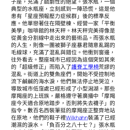
子座，充滿了戲劇性的絕望。張水瓶，一個
典型的水瓶座，立刻感到一陣恐慌，這是他
患有「星座預報壓力症候群」後的標準反
應。他單戀著住在隔壁棟、經營一家「平衡
美學」咖啡館的林天秤。林天秤完美得像是
從黃金分割線中走出來的藝術品。而張水瓶
的人生，則像一團被獅子座暴君隨意亂踢的
毛線球，充滿了混亂與錯位。他衝到窗邊，
往外看去。整座城市已經因為這個突如其來
的「超級修正」而陷入了
護脊工學椅
荒謬的
混亂。街道上的雙魚座們，開始不受控制地
流下鹹鹹的海水淚，他們無法停止地哭泣，
導致城市低窪處已經形成了小型潟湖。那些
摩羯座的上班族，嚴格遵守著廣播中「摩羯
座今天適合原地踏步，否則將失去襪子」的
指令。數百名西裝筆挺的摩羯座正整齊地站
在原地，他們的鞋子裡
Wilkhahn
裝滿了已經
潮濕的淚水。「負百分之八十七？」張水瓶