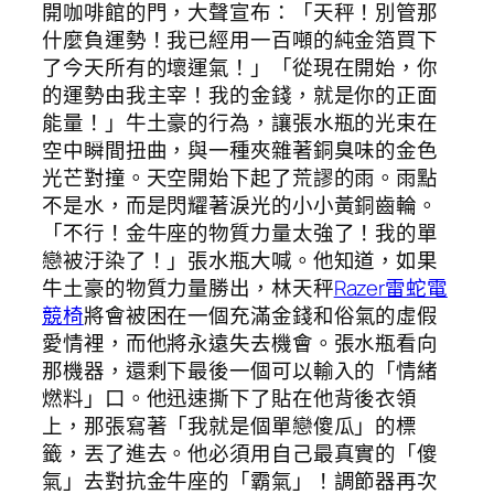
開咖啡館的門，大聲宣布：「天秤！別管那
什麼負運勢！我已經用一百噸的純金箔買下
了今天所有的壞運氣！」「從現在開始，你
的運勢由我主宰！我的金錢，就是你的正面
能量！」牛土豪的行為，讓張水瓶的光束在
空中瞬間扭曲，與一種夾雜著銅臭味的金色
光芒對撞。天空開始下起了荒謬的雨。雨點
不是水，而是閃耀著淚光的小小黃銅齒輪。
「不行！金牛座的物質力量太強了！我的單
戀被汙染了！」張水瓶大喊。他知道，如果
牛土豪的物質力量勝出，林天秤
Razer雷蛇電
競椅
將會被困在一個充滿金錢和俗氣的虛假
愛情裡，而他將永遠失去機會。張水瓶看向
那機器，還剩下最後一個可以輸入的「情緒
燃料」口。他迅速撕下了貼在他背後衣領
上，那張寫著「我就是個單戀傻瓜」的標
籤，丟了進去。他必須用自己最真實的「傻
氣」去對抗金牛座的「霸氣」！調節器再次