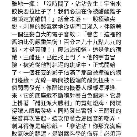
雅地一揮：「沒時間了，沾沾先生！宇宙水
餃快要拉肚子了！我們必須在你被醋酸離子
炮鎖定前離開！」話音未落，一股極致尖
銳、刺鼻的酸氣猛地從店門口灌入，伴隨著
一個狂妄自大的電子音效：「警告！這裡的
醬油比例嚴重失衡！百分之九十九點九九的
醋，才是真理！」廖沾沾知道，這是他的宿
敵，王醋狂，已經找上門了。他的宇宙冒
險，被迫從他對蒜泥的焦慮中，正式開始
了。一個狂妄的影子佔滿了那扇被撞破的牆
門邊緣，光線一瞬間被極端的酸氣扭曲。一
個閃閃發光、像醋罐的機器人緩緩漂浮進
來，它的底座還不斷噴射著白色醋霧。它身
上掛著「醋狂派大勝利」的霓虹燈牌，閃爍
得讓人眼睛發疼，同時發出警報。王醋狂的
聲音再次響起，這次帶著金屬回音的嘲弄，
刺耳得像是磨砂紙。「廖沾沾！你那充滿腐
敗氣味的蒜泥，是對醬料學的侮辱！必須淨