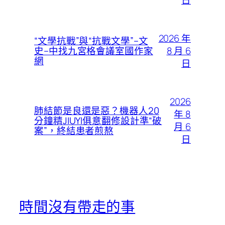
2026 年
“文學抗戰”與“抗戰文學”–文
8 月 6
史–中找九宮格會議室國作家
網
日
2026
肺結節是良還是惡？機器人20
年 8
分鐘精JIUYI俱意翻修設計準“破
月 6
案”，終結患者煎熬
日
時間沒有帶走的事