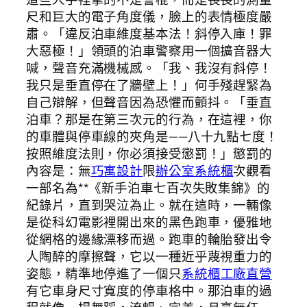
尺和巨大的電子角度儀，臉上的表情極度嚴
肅。「違反泊車維度基本法！斜停入庫！罪
大惡極！」領頭的泊車警察用一個擴音器大
喊，聲音充滿機械感。「我、我沒有斜停！
我只是垂直停在了牆壁上！」何手殘趕緊為
自己辯解，但聲音因為恐懼而顫抖。「垂直
泊車？那是在第三次元的行為，在這裡，你
的車體與停車線的夾角是——八十九點七度！
按照維度法則，你必須接受懲罰！」懲罰的
內容是：無
巧寓設計
限
辦公室系統櫃
次觀看
一部名為**《新手泊車七百次失敗集錦》的
紀錄片，直到哭泣為止。就在這時，一輛像
是從科幻電影裡開出來的黑色跑車，優雅地
從網格的邊緣漂移而過。跑車的輪胎發出令
人陶醉的摩擦聲，它以一種近乎蔑視重力的
姿態，精準地停進了一個只
系統櫃工廠直營
有它車身尺寸寬度的停車格中。那泊車的過