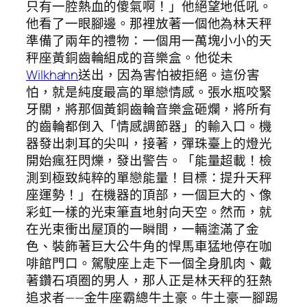
只有一腔熱血的傻氣啊！」他絕望地低吼。
他看了一眼腳邊。那裡放著一個他為林天秤
準備了兩年的禮物：一個用一萬塊小小的天
秤座黃銅齒輪組成的音樂盒。他從未
Wilkhahn
送出，因為害怕被拒絕。這份害
怕，就是純度最高的單戀情感。張水瓶咬緊
牙關，將那個黃銅齒輪音樂盒砸爛，將所有
的齒輪都倒入「情感調節器」的輸入口。機
器發出刺耳的尖叫，接著，彈珠臺上的燈光
開始瘋狂閃爍，發出警告。「能量超載！檢
測到極致純粹的單戀能量！目標：提升天秤
座運勢！」在機器的頂部，一個巨大的、像
彩虹一樣的光束筆直地射向天空。然而，就
在光束衝出屋頂的一瞬間，一輛塗滿了金
色、裝飾著巨大公牛角的悍馬車猛地停在咖
啡館門口。駕駛座上走下一個全身肌肉、戴
著鑽石項圈的男人，那人正是林天秤的狂熱
追求者——金牛座霸總牛土豪。牛土豪一腳踢