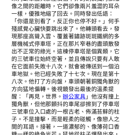
像之間的距離時，它們卻像兩片羞澀的耳朵
一樣，優雅地縮了回去。同時發出低語：
「你還是別看了，反正你也停不好。」何手
殘感覺心臟快要跳出來了。他轉頭看去，發
現那座高聳入雲、覆蓋著鏽跡斑斑鐵網的多
層機械式停車塔，正在那片窄巷的盡頭散發
出不正常的綠光。這棟停車塔是個異類，它
的三號車位始終空著，並且傳說只要有人敢
在它面前失敗十八次，就會被傳送到一個泊
車地獄。他已經失敗了十七次。現在是第十
八次。他打了方向盤，車頭朝著銅獨角獸的
方向猛地偏轉。後視鏡發出最後的溫柔提
醒：「再見，世界。
辦公家具
」他沒有撞上
獨角獸，但他那顫抖的車尾卻擦到了停車塔
三號車位入口處的一根古老、佈滿苔蘚的柱
子。不是撞擊，而是輕柔的碰觸，像戀人之
間的耳語。接著，一道濃郁的、像薄荷口香
糖一樣的綠色光芒。猛地從柱子爆發出來，