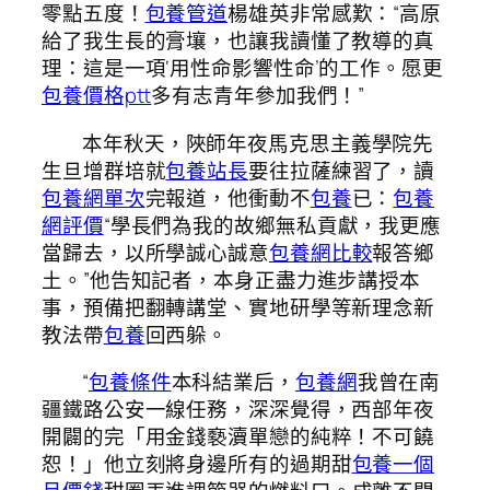
零點五度！
包養管道
楊雄英非常感歎：“高原
給了我生長的膏壤，也讓我讀懂了教導的真
理：這是一項‘用性命影響性命’的工作。愿更
包養價格ptt
多有志青年參加我們！”
本年秋天，陜師年夜馬克思主義學院先
生旦增群培就
包養站長
要往拉薩練習了，讀
包養網單次
完報道，他衝動不
包養
已：
包養
網評價
“學長們為我的故鄉無私貢獻，我更應
當歸去，以所學誠心誠意
包養網比較
報答鄉
土。”他告知記者，本身正盡力進步講授本
事，預備把翻轉講堂、實地研學等新理念新
教法帶
包養
回西躲。
“
包養條件
本科結業后，
包養網
我曾在南
疆鐵路公安一線任務，深深覺得，西部年夜
開闢的完「用金錢褻瀆單戀的純粹！不可饒
恕！」他立刻將身邊所有的過期甜
包養一個