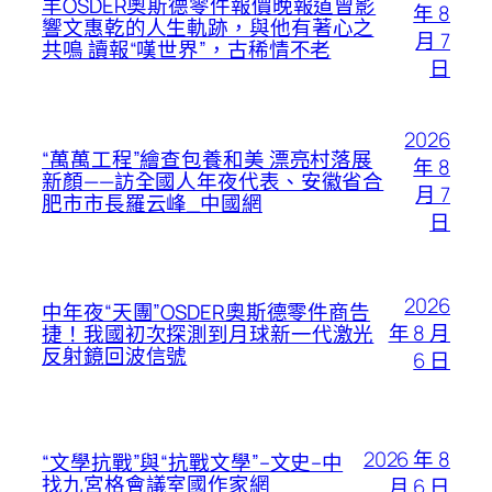
羊OSDER奧斯德零件報價晚報道曾影
年 8
響文惠乾的人生軌跡，與他有著心之
月 7
共鳴 讀報“嘆世界”，古稀情不老
日
2026
“萬萬工程”繪查包養和美 漂亮村落展
年 8
新顏——訪全國人年夜代表、安徽省合
月 7
肥市市長羅云峰_中國網
日
2026
中年夜“天團”OSDER奧斯德零件商告
年 8 月
捷！我國初次探測到月球新一代激光
反射鏡回波信號
6 日
2026 年 8
“文學抗戰”與“抗戰文學”–文史–中
找九宮格會議室國作家網
月 6 日