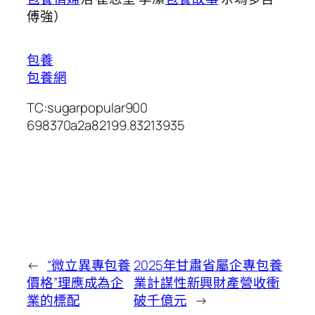
傅強）
包養
包養網
TC:sugarpopular900
698370a2a82199.83213935
←
“微立異專包養
2025年甘肅省屬企專包養
價格”理應成為企
業計謀性新興財產營收衝
業的標配
破千億元
→