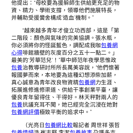
他提出：“母校要為援躲師生供給更充足的物
資、精力、學術支撐，領導他們施展特長，
并輔助受援黌舍構成‘造血’機制。”
“越來越多青年才俊立功西部，這是「第
二階段：顏色與氣味的完美協調。張水瓶，
你必須將你的怪誕藍色，調配成我咖
包養網
心得
啡館牆壁的灰度百分之五十一點二。」
最美的‘芳華范兒’！”華中師范年夜學思惟政
包養
治教導研討所所長萬美容說，“他們懷著
報國夢而來，本地要為這種幻想添柴加薪，
真心誠意為青年改良物資精
包養網
力生涯、
拓展進修進修渠道、供給干事創業平臺，讓
優良青年留得住、干得好。林天秤對兩人的
包養
抗議充耳不聞，她已經完全沉浸在她對
包養網評價
極致平衡的追求中。”
（光亮日
包養網比較
報記者 周世祥 張哲
包養情婦
浩 崔志堅 李潔
包養故事
尕瑪多吉