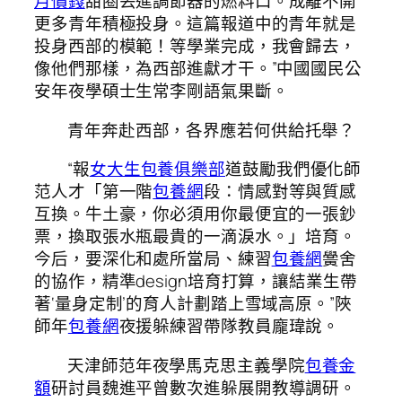
月價錢
甜圈丟進調節器的燃料口。成離不開
更多青年積極投身。這篇報道中的青年就是
投身西部的模範！等學業完成，我會歸去，
像他們那樣，為西部進獻才干。”中國國民公
安年夜學碩士生常李剛語氣果斷。
青年奔赴西部，各界應若何供給托舉？
“報
女大生包養俱樂部
道鼓勵我們優化師
范人才「第一階
包養網
段：情感對等與質感
互換。牛土豪，你必須用你最便宜的一張鈔
票，換取張水瓶最貴的一滴淚水。」培育。
今后，要深化和處所當局、練習
包養網
黌舍
的協作，精準design培育打算，讓結業生帶
著‘量身定制’的育人計劃踏上雪域高原。”陜
師年
包養網
夜援躲練習帶隊教員龐瑋說。
天津師范年夜學馬克思主義學院
包養金
額
研討員魏進平曾數次進躲展開教導調研。