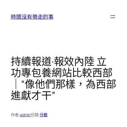
跳
至
時間沒有帶走的事
主
要
內
容
持續報道·報效內陸 立
功專包養網站比較西部
｜“像他們那樣，為西部
進獻才干”
作者:
admin
分類:
分數