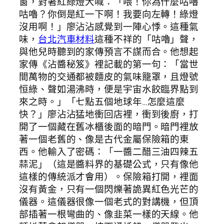
窗，對著紅綠燈大喊：「喂！你為什麼咕嚕
咕嚕？你倒是紅一下啊！我要向左轉！綠燈
沒用啊！」廖沾沾感覺到一陣心悸。這種氣
味，
台北汽車材料
這種不祥的「咕嚕」聲，
與他兒時聽到的家傳預言不謀而合。他想起
家傳《沾醬秘笈》裡記載的第一句：「當世
間萬物的交通都被麵皮的氣味籠罩，且燈號
恒綠、聲如湯沸時，便是宇宙水餃臨界點到
來之時。」「七點五個地球年…怎麼這麼
快？」廖沾沾猛地衝回店裡，衝到後廚，打
開了一個藏在舊冰櫃後面的暗門。暗門裡放
著一個老舊的、像是古代金屬保險箱的東
西。他輸入了密碼：「一醬二醋三油四辣五
蒜泥」（這是醬料界的基礎公式，只有像他
這樣的傳統派才會用）。保險箱打開，裡面
沒有黃金，只有一個閃爍著詭異紅色光芒的
儀器。這儀器很像一個老式的對講機，但頂
部插著一根彎曲的、像韭菜一樣的天線。他