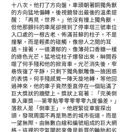
十八次。他打了方向盤，車頭朝著銅獨角獸
的方向猛地偏轉。後視鏡發出最後的溫柔提
醒：「再見，世界。」他沒有撞上獨角獸，
但他那顫抖的車尾卻擦到了停車塔三號車位
入口處的一根古老、佈滿苔蘚的柱子。不是
撞擊，而是輕柔的碰觸，像戀人之間的耳
語。接著，一道濃郁的、像薄荷口香糖一樣
的綠色光芒。猛地從柱子爆發出來，瞬間吞
噬了何手殘和他的掀背車。光芒消失後，窄
巷恢復了平靜，只剩下獨角獸雕像一臉困惑
的表情。何手殘感覺一陣天旋地轉，等他回
過神來，他的車子竟然垂直停在一個貼滿了
巨大獎狀的牆壁上。獎狀上寫著：「完美倒
車入庫獎——第零點零零零零零九度偏差。」
落款人是「倒車王」。他趕緊從車窗探出
頭，發現周圍不再是熟悉的城市街道，而是
一望無際、由無數白線和編號組成的巨大網
格。這裡的空氣聞起來像是新買的輪胎和劣