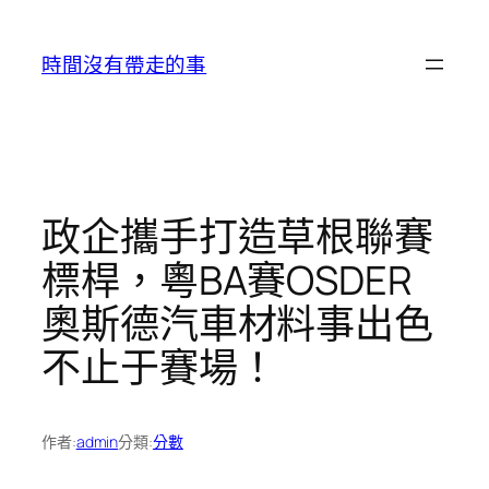
跳
至
時間沒有帶走的事
主
要
內
容
政企攜手打造草根聯賽
標桿，粵BA賽OSDER
奧斯德汽車材料事出色
不止于賽場！
作者:
admin
分類:
分數