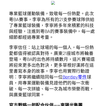
專業籃球運動裝備，致敬每一份熱愛。此次
粵BA賽事，李寧為所有的21支參賽球隊供給
了專業籃球裝備，李寧將多年來積累的科技
與經驗，注進到粵BA的賽事裝備中，每一處
細節都經過專業考量。
李寧信任：站上球場的每一個人，每一份熱
愛都值得被認真對待。廣東21座城市將輪番
登場，粵BA的出色將持續數月，這片賽場還
將迎來更多出色對決，更多草根好漢將在這
里書寫本身的故事。李寧也用實際行動證
明：李寧將繼續陪同每一位
Bentley零件
球
員，用專業運動裝備見證他們的每一次衝
破、每一次拼搶、每一次為城市榮譽而戰，
與廣東籃球同業。
官方戰略一起配合伙伴——東陽光集團