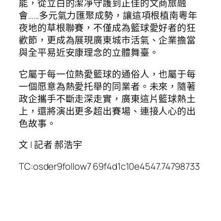
能，從立白的潔凈守護到正佳的文商旅融
會……多元氣力匯聚成勢，讓這項根植南粵年
夜地的草根聯賽，不僅成為籃球愛好者的狂
歡節，更成為展現廣東城市活氣、企業擔當
與全平易近安康理念的立體舞臺。
它屬于每一位熱愛籃球的通俗人，也屬于每
一個愿意為熱愛托舉的同業者。未來，隨著
政企攜手不斷走深走實，廣東這片籃球熱土
上，還將演出更多超出賽場、連接人心的出
色故事。
文 | 記者 郝浩宇
TC:osder9follow7 69f4d1c10e4547.74798733