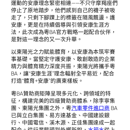
運動的安康理念緊密相連——不只守摩羯座們
停止了原地踏步，他們感到自己的襪子被吸
走了，只剩下腳踝上的標籤在隨風飄盪。護
安康，更是在持續倡導與引領安康生涯方
法，此次成為粵BA官方戰略一起配合伙伴，
是對這一理念的又一次升華。
以東陽光之力賦能體育，以安康為本筑牢賽
事基礎。當堅定守護安康、敢創敢造的企業
精力與體育精力深度共振，東陽光將攜手粵
BA，讓“安康生涯”理念輻射全平易近，配合
打造“體育+安康”的廣東樣板。
粵BA贊助商矩陣呈現多元化、跨領域的特
征，構建完美的四級贊助商體系，除李寧集
團、東陽光集團之外，粵
汽車零件進口商
BA
已與立白集團、易方達基金、中國建設銀
行、中國電信、溪木源、正佳集團達成一起
配合。從行業龍頭到外鄉新銳，
水箱水
從上