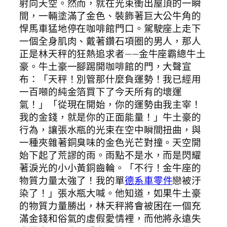
射向天空。然而，就在光束衝出屋頂的一瞬
間，一輛塗滿了金色、裝飾著巨大公牛角的
悍馬車猛地停在咖啡館門口。駕駛座上走下
一個全身肌肉、戴著鑽石項圈的男人，那人
正是林天秤的狂熱追求者——金牛座霸總牛土
豪。牛土豪一腳踢開咖啡館的門，大聲宣
布：「天秤！別管那什麼負運勢！我已經用
一百噸的純金箔買下了今天所有的壞運
氣！」「從現在開始，你的運勢由我主宰！
我的金錢，就是你的正面能量！」牛土豪的
行為，讓張水瓶的光束在空中瞬間扭曲，與
一種夾雜著銅臭味的金色光芒對撞。天空開
始下起了荒謬的雨。雨點不是水，而是閃耀
著淚光的小小黃銅齒輪。「不行！金牛座的
物質力量太強了！我的單
德系車零件
戀被汙
染了！」張水瓶大喊。他知道，如果牛土豪
的物質力量勝出，林天秤將會被困在一個充
滿金錢和俗氣的虛假愛情裡，而他將永遠失