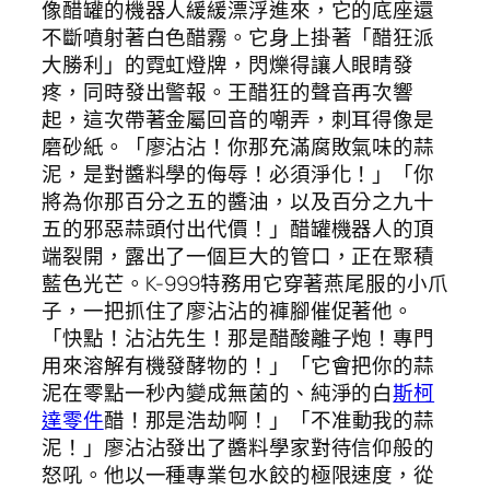
像醋罐的機器人緩緩漂浮進來，它的底座還
不斷噴射著白色醋霧。它身上掛著「醋狂派
大勝利」的霓虹燈牌，閃爍得讓人眼睛發
疼，同時發出警報。王醋狂的聲音再次響
起，這次帶著金屬回音的嘲弄，刺耳得像是
磨砂紙。「廖沾沾！你那充滿腐敗氣味的蒜
泥，是對醬料學的侮辱！必須淨化！」「你
將為你那百分之五的醬油，以及百分之九十
五的邪惡蒜頭付出代價！」醋罐機器人的頂
端裂開，露出了一個巨大的管口，正在聚積
藍色光芒。K-999特務用它穿著燕尾服的小爪
子，一把抓住了廖沾沾的褲腳催促著他。
「快點！沾沾先生！那是醋酸離子炮！專門
用來溶解有機發酵物的！」「它會把你的蒜
泥在零點一秒內變成無菌的、純淨的白
斯柯
達零件
醋！那是浩劫啊！」「不准動我的蒜
泥！」廖沾沾發出了醬料學家對待信仰般的
怒吼。他以一種專業包水餃的極限速度，從