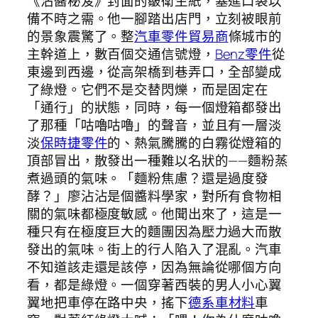
《沾醬秘笈》封面的皺衛生紙，塞進口袋以
備不時之需。他一腳踏出店門，立刻被眼前
的景象震驚了。整
汽車零件貿易商
條城市的
主幹道上，數百個交通信號燈，
Benz零件
從
東邊到西邊，從高架橋到巷弄口，全部變成
了綠燈。它們不是交替閃爍，而是固定在
「通行」的狀態，同時，每一個燈箱都發出
了那種「咕嚕咕嚕」的聲音，並且有一層淡
淡
保時捷零件
的、熱氣騰騰的白霧從燈箱的
頂部冒出，散發出一種難以名狀的——麵粉蒸
煮過頭的氣味。「麵粉焦慮？還是過度發
酵？」廖沾沾是個醬料學家，對所有食物相
關的氣味都極度敏感。他聞出來了，這是一
種只有在極度巨大的麵團因為壓力過大而散
發出的氣味。街上的行人陷入了混亂。汽車
不知道該走還是該停，因為無論從哪個方向
看，都是綠燈。一個穿著西裝的男人小心翼
翼地把車停在路中央，搖下
德系車材料
車