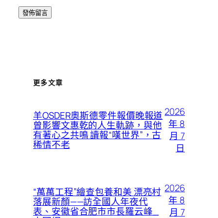
更多文章
2026
羊OSDER奧斯德零件報價晚報道
年 8
曾影響文惠乾的人生軌跡，與他
有著心之共鳴 讀報“嘆世界”，古
月 7
稀情不老
日
2026
“萬萬工程”繪查包養和美 漂亮村
年 8
落展新顏——訪全國人年夜代
表、安徽省合肥市市長羅云峰_
月 7