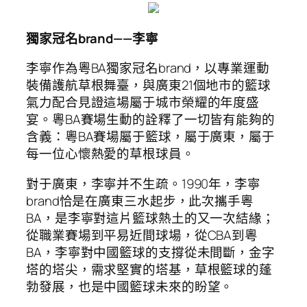
獨家冠名brand——李寧
李寧作為粵BA獨家冠名brand，以專業運動
裝備護航草根舞臺，與廣東21個地市的籃球
氣力配合見證這場屬于城市榮耀的年度盛
宴。粵BA賽場生動的詮釋了一切皆有能夠的
含義：粵BA賽場屬于籃球，屬于廣東，屬于
每一位心懷熱愛的草根球員。
對于廣東，李寧并不生疏。1990年，李寧
brand恰是在廣東三水起步，此次攜手粵
BA，是李寧對這片籃球熱土的又一次結緣；
從職業賽場到平易近間球場，從CBA到粵
BA，李寧對中國籃球的支撐從未間斷，金字
塔的塔尖，需求堅實的塔基，草根籃球的蓬
勃發展，也是中國籃球未來的盼望。