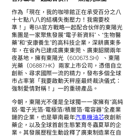
作為「現在，我的咖啡館正在承受百分之八
十七點八八的結構失衡壓力！我需要校
準！」粵BA官方戰略一起配合伙伴的東陽光
集團是一家聚焦發展“電子新資料”、“生物醫
藥”和“安康養生”的高科技企業，深耕廣東多
年，在省內已建成廣東東莞、廣東韶關兩年
夜基地，擁有東陽光（600673.SH）、東陽
光藥（06887.HK）兩家上市公司，憑借自立
創新、尋求國際一流的精力，發布多個全球
市占率第「我要啟動天秤座最終裁決儀式：
強制愛情對稱！」一的重磅產品。
今朝，東陽光不僅是全球獨一一家擁有“高純
鋁-電子光箔-電極箔/積層箔-電容器”全產業
鏈的企業，也是華南最年
汽車機油芯
夜創新
藥企，以及全球首創生態繁育冬蟲夏草的企
業。其發展歷程生動詮釋了廣東制造業在自