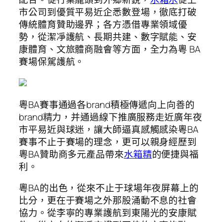
市公司到優質平易近企悉數登場，徹底打破
傳統體育贊助邊界；各方憑借專業領域優
勢，從潔凈護航、長期共建、數字賦能、安
康體育、文旅體商融會等方面，全力為粵 BA
賽場保駕護航。
粵BA賽事通過各brand積極傳遞向上向善的
brand精力，并通過線下推廣服務走近廣年夜
市平易近與球迷，讓大師逼真感觸感染粵BA
賽事不止于賽場的理念，更可以親身經歷到
粵BA贊助商多元產品帶來
水箱精
的便捷與福
利。
粵BA的出色，從來不止于球場年夜屏幕上的
比分，更在于賽場之外那股涌動不息的社會
協力。從李寧的專業護航到東陽光的安康賦