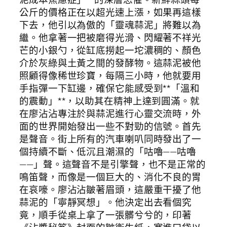
公斤的價格正在以超光速上漲，如果再這樣
下去，他引以為傲的「靈魂蒜泥」將難以為
繼。他拿著一把被磨得光滑、閃耀著不祥光
芒的小銀勺，從缸底撈起一坨濃稠的、顏色
介於灰綠與土黃之間的發酵物。這蒜泥被他
照顧得像稀世珍寶，每隔三小時，他就要用
手指彈一下缸邊，確保它能感受到**「溫和
的震動」**，以助其在精神上達到圓滿。就
在廖沾沾專注於與蒜泥進行心靈交流時，外
面的世界開始發出一些不對勁的信號。首先
是聲音。街上所有的汽車喇叭同時發出了一
個持續不斷、低沉且潮濕的「咕嚕——咕嚕
——」聲。這聲音不是引擎聲，也不是正常的
鳴笛聲，而像是一個巨大的、消化不良的胃
在哀嚎。廖沾沾皺著眉頭，這嚴重干擾了他
蒜泥的「寧靜冥想」。他決定出去看個究
竟，順手從桌上拿了一張髒兮兮的，印著