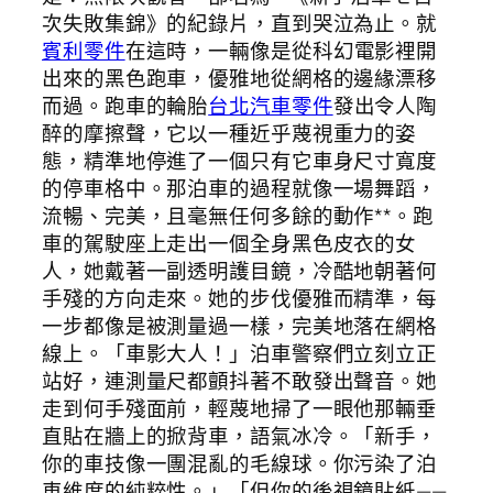
次失敗集錦》的紀錄片，直到哭泣為止。就
賓利零件
在這時，一輛像是從科幻電影裡開
出來的黑色跑車，優雅地從網格的邊緣漂移
而過。跑車的輪胎
台北汽車零件
發出令人陶
醉的摩擦聲，它以一種近乎蔑視重力的姿
態，精準地停進了一個只有它車身尺寸寬度
的停車格中。那泊車的過程就像一場舞蹈，
流暢、完美，且毫無任何多餘的動作**。跑
車的駕駛座上走出一個全身黑色皮衣的女
人，她戴著一副透明護目鏡，冷酷地朝著何
手殘的方向走來。她的步伐優雅而精準，每
一步都像是被測量過一樣，完美地落在網格
線上。「車影大人！」泊車警察們立刻立正
站好，連測量尺都顫抖著不敢發出聲音。她
走到何手殘面前，輕蔑地掃了一眼他那輛垂
直貼在牆上的掀背車，語氣冰冷。「新手，
你的車技像一團混亂的毛線球。你污染了泊
車維度的純粹性。」「但你的後視鏡貼紙——