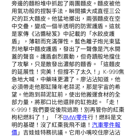
旁邊的麵粉堆中抓起了兩團麵皮。麵皮被他
用氣功般的捏製手法，瞬間擴大成直徑三公
尺的巨大麵皮。他猛地擲出，兩張麵皮在空
中交疊，變成一個半透明的防禦護盾。這就
是家傳《沾醬秘笈》中記載的「水餃皮護
盾」，薄韌而充滿彈性。藍色離子炮光束猛
烈地擊中麵皮護盾，發出了一聲像是汽水開
蓋的聲音。護盾劇烈震動，但奇蹟般地擋住
了攻擊，只是散發出濃郁的麵香。「這麵皮
的延展性！完美！但撐不了太久！」K-999焦
急地大喊，中藥味更濃了。廖沾沾知道，他
必須帶走他那缸陳年老蒜泥，那是宇宙的希
望。他跑到蒜泥缸前，使出他搬運食材的全
部力量，將那口比他還胖的缸抱起。「走！
K-999！我們要從後院逃跑！別再管你的紅棗
枸杞燃料了！」「不
BMW零件
行！燃料是文
明的基礎！沒了紅棗我飛不遠！
汽車零件報
價
」吉娃娃特務抗議。它用小嘴咬住廖沾沾