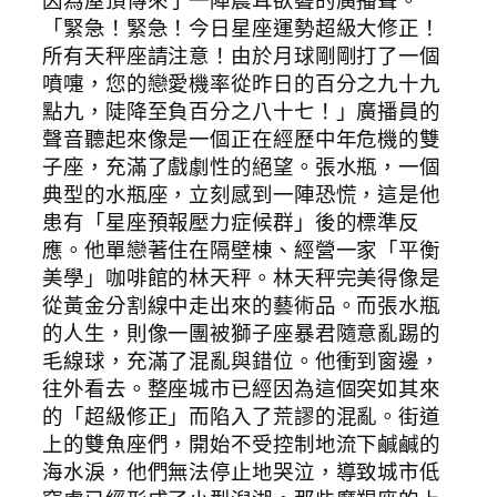
「緊急！緊急！今日星座運勢超級大修正！
所有天秤座請注意！由於月球剛剛打了一個
噴嚏，您的戀愛機率從昨日的百分之九十九
點九，陡降至負百分之八十七！」廣播員的
聲音聽起來像是一個正在經歷中年危機的雙
子座，充滿了戲劇性的絕望。張水瓶，一個
典型的水瓶座，立刻感到一陣恐慌，這是他
患有「星座預報壓力症候群」後的標準反
應。他單戀著住在隔壁棟、經營一家「平衡
美學」咖啡館的林天秤。林天秤完美得像是
從黃金分割線中走出來的藝術品。而張水瓶
的人生，則像一團被獅子座暴君隨意亂踢的
毛線球，充滿了混亂與錯位。他衝到窗邊，
往外看去。整座城市已經因為這個突如其來
的「超級修正」而陷入了荒謬的混亂。街道
上的雙魚座們，開始不受控制地流下鹹鹹的
海水淚，他們無法停止地哭泣，導致城市低