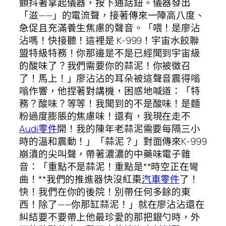
顫抖著拿起儀器，按下通話鈕。儀器發出
「滋——」的電流聲，接著傳來一陣高八度、
急促且充滿養生焦慮的聲音。「喂！是廖沾
沾嗎！快接聽！這裡是 K-999！宇宙水餃聯
盟特級特務！你那邊是不是已經聞到宇宙級
的酸味了？我們需要你的蒜泥！你被徵召
了！馬上！」廖沾沾的耳朵被這聲音震得嗡
嗡作響，他捏著對講機，困惑地喊道：「特
務？酸味？等等！我聞到的不是酸味！是麵
粉過度膨脹的焦慮味！還有，我現在走不
Audi零件
開！我的陳年老蒜泥需要每隔三小
時的溫和震動！」「蒜泥？」對面傳來K-999
崩潰的尖叫聲，帶著濃濃的中藥味電子雜
音：「重點不是蒜泥！重點是**時空正在彎
曲！**我們的推進器快沒紅棗
汽車零件
了！
快！我們在你的後院！別帶任何多餘的東
西！除了——你那缸蒜泥！」就在廖沾沾還在
糾結要不要帶上他最珍愛的那把銀勺時，外