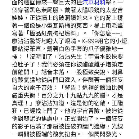
面的牆壁傳來一聲巨大的撞
汽車材料
擊。一
個穿著黑色燕尾服、戴著太陽眼鏡的太空吉
娃娃，正從牆上的破洞鑽進來。它的背上揹
著一個像是小型瓦斯桶的東西，桶上用毛筆
寫著「極品紅棗枸杞燃料」。「你怎麼——」
廖沾沾驚訝地瞪大了眼睛。K-999用它的小短
腿站得筆直，戴著白色手套的爪子優雅地一
揮：「沒時間了，沾沾先生！宇宙水餃快要
拉肚子了！我們必須在你被醋酸離子炮鎖定
前離開！」話音未落，一股極致尖銳、刺鼻
的酸氣猛地從店門口灌入，伴隨著一個狂妄
自大的電子音效：「警告！這裡的醬油比例
嚴重失衡！百分之九十九點九九的醋，才是
真理！」廖沾沾知道，這是他的宿敵，王醋
狂，已經找上門了。他的宇宙冒險，被迫從
他對蒜泥的焦慮中，正式開始了。一個狂妄
的影子佔滿了那扇被撞破的牆門邊緣，光線
一瞬間被極端的酸氣扭曲。一個閃閃發光、