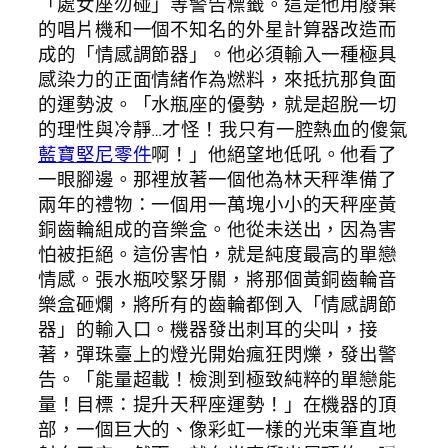
「處女座勿碰」等警告標籤。這是他用廢棄
的唱片機和一個不知名的外星計算器改造而
成的「情感調節器」。他必須輸入一種極具
感染力的正面情緒作為燃料，來抵抗那負面
的運勢波。「水瓶座的優勢，就是超脫一切
的理性與冷靜…才怪！我只有一腔熱血的傻氣
藍寶堅尼零件
啊！」他絕望地低吼。他看了
一眼腳邊。那裡放著一個他為林天秤準備了
兩年的禮物：一個用一萬塊小小的天秤座黃
銅齒輪組成的音樂盒。他從未送出，因為害
怕被拒絕。這份害怕，就是純度最高的單戀
情感。張水瓶咬緊牙關，將那個黃銅齒輪音
樂盒砸爛，將所有的齒輪都倒入「情感調節
器」的輸入口。機器發出刺耳的尖叫，接
著，彈珠臺上的燈光開始瘋狂閃爍，發出警
告。「能量超載！檢測到極致純粹的單戀能
量！目標：提升天秤座運勢！」在機器的頂
部，一個巨大的、像彩虹一樣的光束筆直地