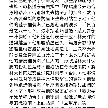
窪處已經形成了小型潟湖。那些摩羯座的上
班族，嚴格遵守著廣播中「摩羯座今天適合
原地踏步，否則將失去襪子」的指令。數百
名西裝筆挺的摩羯座正整齊地站在原地，他
們的鞋子裡裝滿了已經潮濕的淚水。「負百
分之八十七？」張水瓶喃喃自語，感到胃部
一陣翻騰，他知道這代表著什麼。林天秤的
運勢越差，他那股積壓已久、無處安放的單
戀能量就會越發瘋狂地實體化。上次林天秤
的戀愛運勢跌至百分之二十，張水瓶就發現
他的廚房裡長滿了巨大的、形狀是林天秤側
臉的粉紅色蘑菇。他必須在今天結束前，將
林天秤的運勢至少提升到零。否則，他那份
單戀就會變成某種具備攻擊性的實體。他緊
張地跑進他堆滿了星座圖表和過期甜甜圈的
地下室，那裡放著他的秘密武器。「我需要
星象學輔助儀！」他衝到一個像是老式彈珠
臺的機器前，上面貼滿了「巨蟹座已哭」、