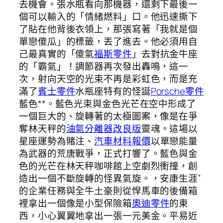
去機會。張水瓶看向那機器，還剩下最後一
個可以輸入的「情緒燃料」口。他迅速撕下
了貼在他背後衣領上，那張寫著「我就是個
單戀傻瓜」的標籤，丟了進去。他必須用自
己最真實的「傻氣
福斯零件
」去對抗金牛座
的「霸氣」！調節器再次發出轟鳴，這一
次，射向天空的光束不再是彩虹色，而是充
滿了
賓士零件
水瓶座特有的怪誕
Porsche零件
藍色**。藍色光束與金色光芒在空中形成了
一個巨大的、旋轉著的太極圖案，像是在爭
奪林天秤的
油氣分離器改良版
靈魂。這場以
星座運勢為賭注、
汽車材料報價
以單戀能量
為武器的荒唐戰爭，正式打響了。藍色與金
色的光芒在林天秤咖啡館上空劇烈衝撞，創
造出一個不斷旋轉的怪異氣旋。，安康生涯”
的企業任務與全牛土豪則從悍馬車的後備箱
裡拿出一個像是小型保險箱
奧迪零件
的東
西，小心翼翼地拿出一張一元美金。平易近