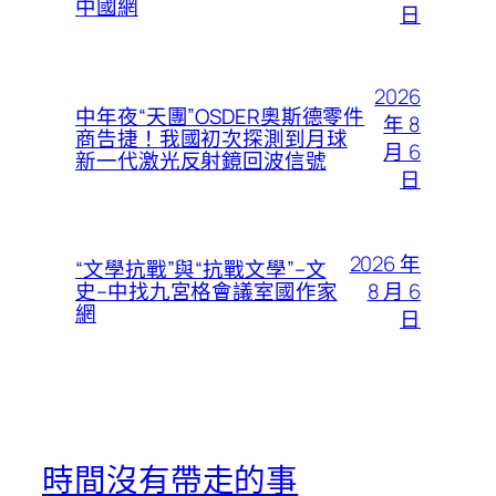
中國網
日
2026
中年夜“天團”OSDER奧斯德零件
年 8
商告捷！我國初次探測到月球
月 6
新一代激光反射鏡回波信號
日
2026 年
“文學抗戰”與“抗戰文學”–文
8 月 6
史–中找九宮格會議室國作家
網
日
時間沒有帶走的事