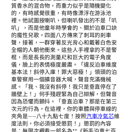
質香水的混合物，而重力似乎是隨機變化
的，有時感覺很重，有時像漂浮在游泳池
裡。他試圖按喇叭，但喇叭發出的不是「叭
叭」，而是他童年時學會的、關於泊車口訣
的魔性兒歌。四面八方傳來了刺耳的剎車
聲，接著，一群穿著反光背心和戴著白色安
全帽的人朝他衝來。這些人手裡拿的不是警
棍，而是長長的測量尺和巨大的電子角度
儀，臉上的表情極度嚴肅。「違反泊車維度
基本法！斜停入庫！罪大惡極！」領頭的泊
車警察用一個擴音器大喊，聲音充滿機械
感。「我、我沒有斜停！我只是垂直停在了
牆壁上！」何手殘趕緊為自己辯解，但聲音
因為恐懼而顫抖。「垂直泊車？那是在第三
次元的行為，在這裡，你的車體與停車線的
夾角是——八十九點七度！按照
汽車冷氣芯
維
度法則，你必須接受懲罰！」懲罰的內容
是：無限次觀看一部名為**《新手泊車七百