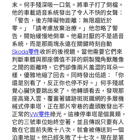
末。何手殘深吸一口氣。將車子打了倒檔。
他的車載語音系統發出了令人不快的女聲：
「警告，後方障礙物距離：無限趨近於
零。」「請考慮放棄治療。」他忽略了警
告，開始緩慢地倒車。他最討厭的不是語音
系統，而是那兩塊永遠在關鍵時刻自動
Skoda零件
收折的後視鏡。當他需要它們來
判斷車體與那座價值不菲的銅製獨角獸雕像
之間的距離時，它們卻像兩片羞澀的耳朵一
樣，優雅地縮了回去。同時發出低語：「你
還是別看了，反正你也停不好。」何手殘感
覺心臟快要跳出來了。他轉頭看去，發現那
座高聳入雲、覆蓋著鏽跡斑斑鐵網的多層機
械式停車塔，正在那片窄巷的盡頭散發出不
正常的
VW零件
綠光。這棟停車塔是個異類，
它的三號車位始終空著，並且傳說只要有人
敢在它面前失敗十八次，就會被傳送到一個
泊車地獄。他已經失敗了十七次。現在是第