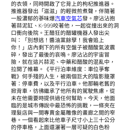
的衣領，同時開啟了它背上的枸杞推進器。
推進器發出「滋滋」的輕微煎煮聲，伴隨著
一股濃郁的蔘味爆
汽車空氣芯
發。廖沾沾抱
著蒜泥缸、K-999咬著他，一起從撞出來的洞
口衝向後院。王醋狂的醋罐機器人發出尖
叫：「別想逃！醬油黨餘孽！我會追上
你！」店內剩下的所有空盤子被醋酸氣波震
碎，發出了最後的哀鳴。廖沾沾的宇宙冒
險，就在這片蒜泥、中藥和醋酸的混亂中，
拉開了帷幕。《平行泊車維度：車位爭奪
戰》何手殘的人生，被兩個巨大的陰影籠罩
著：停車費，以及平行泊車。他那輛老舊的
掀背車，彷彿繼承了他所有的駕駛焦慮，從
未在他需要時提供過任何幫助。今天，他面
臨的是城市傳說中最恐怖的挑戰，一條夾在
理髮店與一間專賣金屬雕像的畫廊之間的窄
巷。一個看起來比他車子尺寸小上三十公分
的停車格，上面還灑著一層可疑的白色粉