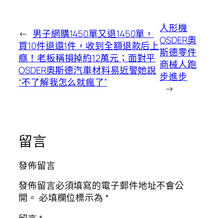
人形機
←
男子網購1450單又退1450單，
OSDER奧
買10件退還1件，收到全額退款后上
斯德零件
癮！老板稱損掉約12萬元；面對平
商械人跑
OSDER奧斯德汽車材料易近警她說
步進步
“不了解我怎么就瘋了”
→
留言
發佈留言
發佈留言必須填寫的電子郵件地址不會公
開。
必填欄位標示為
*