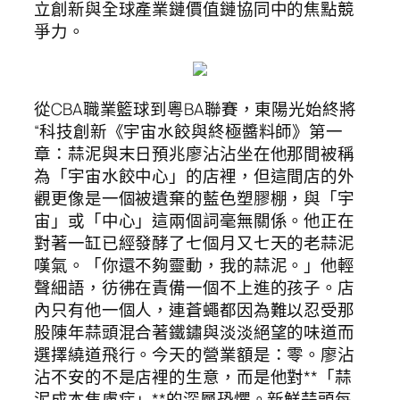
立創新與全球產業鏈價值鏈協同中的焦點競
爭力。
從CBA職業籃球到粵BA聯賽，東陽光始終將
“科技創新《宇宙水餃與終極醬料師》第一
章：蒜泥與末日預兆廖沾沾坐在他那間被稱
為「宇宙水餃中心」的店裡，但這間店的外
觀更像是一個被遺棄的藍色塑膠棚，與「宇
宙」或「中心」這兩個詞毫無關係。他正在
對著一缸已經發酵了七個月又七天的老蒜泥
嘆氣。「你還不夠靈動，我的蒜泥。」他輕
聲細語，彷彿在責備一個不上進的孩子。店
內只有他一個人，連蒼蠅都因為難以忍受那
股陳年蒜頭混合著鐵鏽與淡淡絕望的味道而
選擇繞道飛行。今天的營業額是：零。廖沾
沾不安的不是店裡的生意，而是他對**「蒜
泥成本焦慮症」**的深層恐懼。新鮮蒜頭每