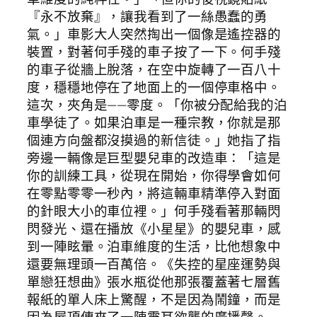
『永不放棄』，讓我看到了一絲愚蠢的勇
氣。」車影大人突然掏出一個像是遙控器的
裝置，對著何手殘的車子按了一下。何手殘
的車子從牆上脫落，在空中旋轉了一百八十
度，穩穩地停在了地面上的一個停車格中。
這次，夾角是——零度。「你被分配給我的泊
車學徒了。如果泊車是一種宗教，你就是那
個連方向盤都沒摸過的新信徒。」她指了指
旁邊一輛像是巨型嬰兒車的改造車：「這是
你的訓練工具，從現在開始，你得學會如何
在零點零零一秒內，將這輛車精準停入對面
的針眼大小的車位裡。」何手殘看著那輛閃
閃發光、還在播放《小星星》的嬰兒車，感
到一陣眩暈。泊車維度的生活，比他想象中
還要無理頭一百萬倍。《失控的星座運勢與
單戀狂想曲》張水瓶從他那張覆蓋著七層舊
報紙的單人床上驚醒，不是因為鬧鐘，而是
因為屋頂傳來了一陣震耳欲聾的廣播聲。