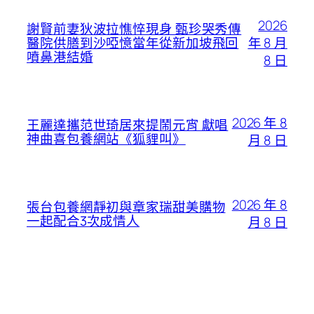
2026
謝賢前妻狄波拉憔悴現身 甄珍哭秀傳
年 8 月
醫院供膳到沙啞憶當年從新加坡飛回
噴鼻港結婚
8 日
2026 年 8
王麗達攜范世琦居來提鬧元宵 獻唱
神曲喜包養網站《狐貍叫》
月 8 日
2026 年 8
張台包養網靜初與章家瑞甜美購物
一起配合3次成情人
月 8 日