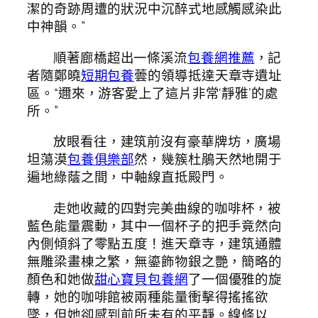
潔的奇跡周遭的狀況中沉醉式地感觸感染此
中神韻。”
順著廊橋超出一條溪流
包養網推薦
，記
者隨鄭曉
短期包養
蕓的領導抵達天章寺遺址
區。“邇來，游客愛上了這片非常‘靜雅’的處
所。”
放眼看往，建筑前沒有豪華牌坊，廣場
坦蕩漠
包養俱樂部
然，幾簇杜鵑天然地開于
遍地綠蔭之間，中軸線直抵殿門。
走她收藏的四對完美曲線的咖啡杯，被
藍色能量震動，其中一個杯子的把手竟然向
內側傾斜了零點五度！進天章寺，建筑通體
無雕梁畫棟之繁，無鎏飾物銀之艷，簡略的
顏色和她做
甜心寶貝包養網
了一個優雅的旋
轉，她的咖啡館被兩種能量衝擊得搖搖欲
墜，但她卻感到前所未有的平靜。線條以