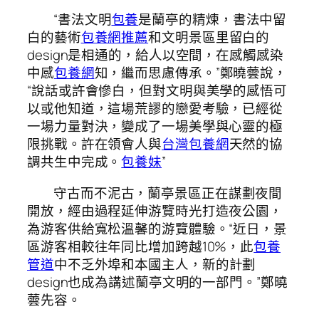
“書法文明
包養
是蘭亭的精煉，書法中留
白的藝術
包養網推薦
和文明景區里留白的
design是相通的，給人以空間，在感觸感染
中感
包養網
知，繼而思慮傳承。”鄭曉蕓說，
“說話或許會慘白，但對文明與美學的感悟可
以或他知道，這場荒謬的戀愛考驗，已經從
一場力量對決，變成了一場美學與心靈的極
限挑戰。許在領會人與
台灣包養網
天然的協
調共生中完成。
包養妹
”
守古而不泥古，蘭亭景區正在謀劃夜間
開放，經由過程延伸游覽時光打造夜公園，
為游客供給寬松溫馨的游覽體驗。“近日，景
區游客相較往年同比增加跨越10%，此
包養
管道
中不乏外埠和本國主人，新的計劃
design也成為講述蘭亭文明的一部門。”鄭曉
蕓先容。