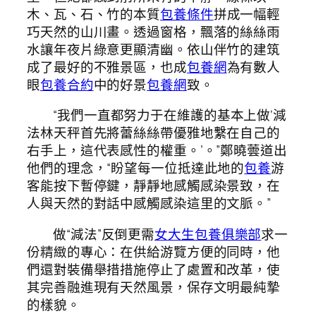
木、瓦、石、竹的本質
包養條件
拼成一幅輕
巧天然的山川畫。透過窗格，飄落的絲絲雨
水讓年夜片綠意更顯清幽。依山伴竹的建筑
成了最好的不雅景區，也成
包養網
為有數人
眼
包養合約
中的好景
包養網
致。
“我們一直都努力于在維護的基本上做‘減
法林天秤首先將蕾絲絲帶優雅地繫在自己的
右手上，這代表感性的權重。’。”鄭曉蕓道出
他們的理念，“盼望每一位抵達此地的
包養
游
客能按下暫停鍵，靜靜地感觸感染景致，在
人與天然的對話中感觸感染這里的文脈。”
做“減法”反倒更需
女大生包養俱樂部
求一
份精緻的專心：在供給游覽方便的同時，他
們還對裝備舉措措施停止了處置和改革，使
其完善融進現有天然風景，保存文明最純摯
的樣貌。