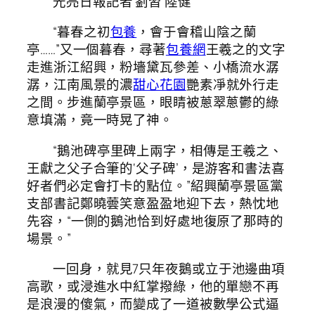
光亮日報記者 劉習 陸健
“暮春之初
包養
，會于會稽山陰之蘭
亭……”又一個暮春，尋著
包養網
王羲之的文字
走進浙江紹興，粉墻黛瓦參差、小橋流水潺
潺，江南風景的濃
甜心花園
艷素凈就外行走
之間。步進蘭亭景區，眼睛被蔥翠蔥鬱的綠
意填滿，竟一時晃了神。
“鵝池碑亭里碑上兩字，相傳是王羲之、
王獻之父子合筆的‘父子碑’，是游客和書法喜
好者們必定會打卡的點位。”紹興蘭亭景區黨
支部書記鄭曉蕓笑意盈盈地迎下去，熱忱地
先容，“一側的鵝池恰到好處地復原了那時的
場景。”
一回身，就見7只年夜鵝或立于池邊曲項
高歌，或浸進水中紅掌撥綠，他的單戀不再
是浪漫的傻氣，而變成了一道被數學公式逼