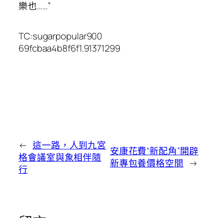
樂也……”
TC:sugarpopular900
69fcbaa4b8f6f1.91371299
←
這一路，人到九宮
安康花費“新配角”開辟
格會議室與象相伴隨
新專包養價格空間
→
行