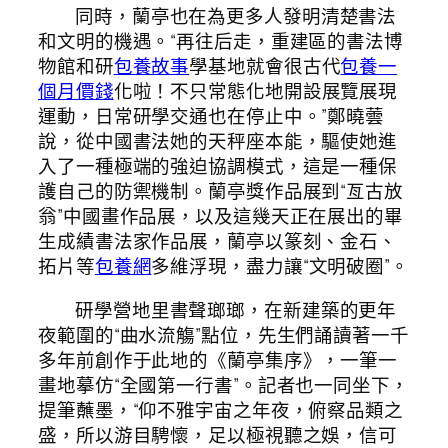
同時，蘭亭也在為更多人發明清楚書法
和文明的機遇。“再往后走，重建區的書法博
物館和研
包養故事
學基地就會很古代
包養一
個月價錢
化啦！不只常態化地開設展覽展現
運動，日常研學交通也在停止中。”鄭曉蕓
說，從中國書法她的天秤座本能，驅使她進
入了一種極端的強迫協調模式，這是一種保
護自己的防禦機制。蘭亭獎作品展到“亙古放
翁”中國畫作品展，以及這幾天正在展出的畢
生成績書法家作品展，蘭亭以篆刻、金石、
拓片等
包養網
多維浮現，盡力讓“文明破圈”。
研學營地里書聲瑯瑯，在新建築的更年
夜範圍的“曲水流觴”點位，先生們誦讀著一千
多年前創作于此地的《蘭亭集序》，一筆一
畫地摹仿“全國第一行書”。記者也一同坐下，
提筆蘸墨，“仰不雅宇宙之年夜，俯察品類之
盛，所以游目騁懷，足以極視聽之娛，信可