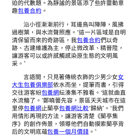
迫的代數題。為靜謐的景區添了些許靈動意
趣
包養合約
。
沿小徑漸漸前行，耳邊鳥叫陣陣，風拂
過樹葉，與水流聲照應。“這一片區域是自明
清保留而來的奇跡區，我
包養合約
們以奇
跡、古建維護為主，停止微改革、精晉陞，
讓游客可以或許感觸感染原生態的文明風
采。”
言語間，只見著傳統衣飾的少男少女
女
大生包養俱樂部
依水而坐，提筆而書，引得
交往游客紛
包養網
紜湊集不雅看。“這就曲直
水流觴了。”鄭曉蕓先容，景區天天城市在這
里停
包養網
止蘭亭
包養網比較
“歸納”。“我們
用情形再現的方法，讓游客清楚《蘭亭集
序》的創作佈景，領導他們自動摸索蘭亭背
后的文明底蘊
包養一個月價錢
。”