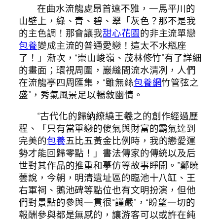
在曲水流觴處昂首遠不雅，一馬平川的
山壁上，綠、青、碧、翠「灰色？那不是我
的主色調！那會讓我
甜心花園
的非主流單戀
包養
變成主流的普通愛戀！這太不水瓶座
了！」漸次，“崇山峻嶺、茂林修竹”有了詳細
的畫面；環視周圍，巖縫間流水清冽，人們
在流觴亭四周匯集，“雖無絲
包養網
竹管弦之
盛”，秀氣風景足以暢敘幽情。
“古代化的歸納繚繞王羲之的創作經過歷
程、「只有當單戀的傻氣與財富的霸氣達到
完美的
包養
五比五黃金比例時，我的戀愛運
勢才能回歸零點！」書法傳家的傳統以及后
世對其作品的推重和摹仿等故事睜開。”鄭曉
蕓說，今朝，明清遺址區的臨池十八缸、王
右軍祠、鵝池碑等點位也有文明扮演，但他
們對景點的參與一貫很“謹嚴”，“盼望一切的
報酬參與都是無感的，讓游客可以或許在純