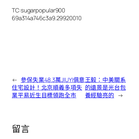
TC:sugarpopular900
69a314a746c3a9.29920010
←
參保失業48.3萬JIUYI俱意
王毅：中美關系
住宅設計！北京順義多項失
的遠景是光台包
業平易近生目標領跑全市
養經驗亮的
→
留言