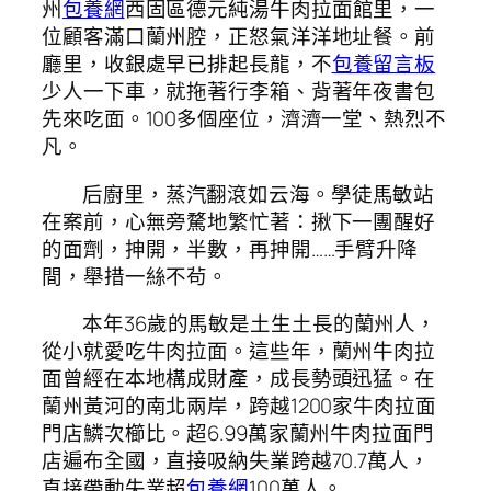
州
包養網
西固區德元純湯牛肉拉面館里，一
位顧客滿口蘭州腔，正怒氣洋洋地址餐。前
廳里，收銀處早已排起長龍，不
包養留言板
少人一下車，就拖著行李箱、背著年夜書包
先來吃面。100多個座位，濟濟一堂、熱烈不
凡。
后廚里，蒸汽翻滾如云海。學徒馬敏站
在案前，心無旁騖地繁忙著：揪下一團醒好
的面劑，抻開，半數，再抻開……手臂升降
間，舉措一絲不茍。
本年36歲的馬敏是土生土長的蘭州人，
從小就愛吃牛肉拉面。這些年，蘭州牛肉拉
面曾經在本地構成財產，成長勢頭迅猛。在
蘭州黃河的南北兩岸，跨越1200家牛肉拉面
門店鱗次櫛比。超6.99萬家蘭州牛肉拉面門
店遍布全國，直接吸納失業跨越70.7萬人，
直接帶動失業超
包養網
100萬人。