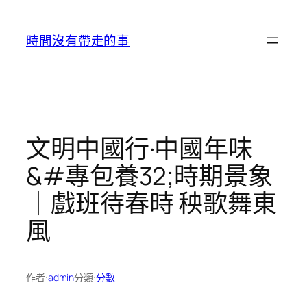
跳
至
時間沒有帶走的事
主
要
內
容
文明中國行·中國年味
&#專包養32;時期景象
｜戲班待春時 秧歌舞東
風
作者:
admin
分類:
分數