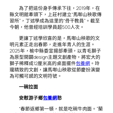
為了把這份身手傳承下往，2019年，在
縣文明館牽頭下，上莊村建立“馬啣山秧歌傳
習所”，丁述學成為這里的“骨干教員”。截至
今朝，他曾經培訓學員超500人次。
更讓丁述學欣喜的是，馬啣山秧歌的文
明元素正走出春節，走進年青人的生涯。
2025年，榆中縣委宣揚部牽頭，以青毛獅子
為原型開闢design主題文創產物，將宏大的
獅子稀釋成12厘米高的桌面擺件
包養網
。玲
瓏精致的文創，讓馬啣山秧歌從節慶扮演變
為可觸可感的文明符號。
一碗拉面
安慰游子鄉
包養網
愁
“春節返鄉第一頓，就是吃碗牛肉面。”蘭