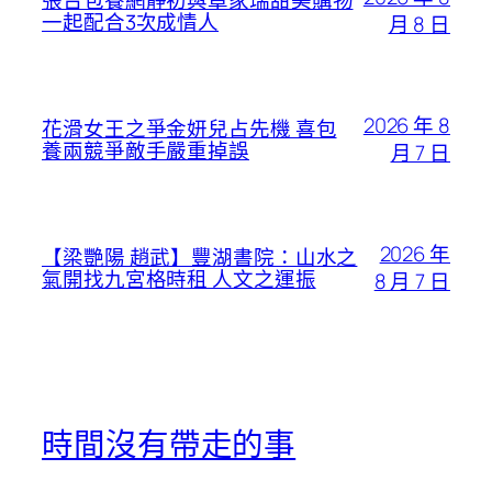
張台包養網靜初與章家瑞甜美購物
一起配合3次成情人
月 8 日
2026 年 8
花滑女王之爭金妍兒占先機 喜包
養兩競爭敵手嚴重掉誤
月 7 日
2026 年
【梁艷陽 趙武】豐湖書院：山水之
氣開找九宮格時租 人文之運振
8 月 7 日
時間沒有帶走的事