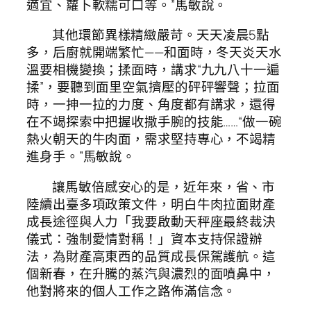
適宜、蘿卜軟糯可口等。”馬敏說。
其他環節異樣精緻嚴苛。天天凌晨5點
多，后廚就開端繁忙——和面時，冬天炎天水
溫要相機變換；揉面時，講求“九九八十一遍
揉”，要聽到面里空氣擠壓的砰砰響聲；拉面
時，一抻一拉的力度、角度都有講求，還得
在不竭探索中把握收撒手腕的技能……“做一碗
熱火朝天的牛肉面，需求堅持專心，不竭精
進身手。”馬敏說。
讓馬敏倍感安心的是，近年來，省、市
陸續出臺多項政策文件，明白牛肉拉面財產
成長途徑與人力「我要啟動天秤座最終裁決
儀式：強制愛情對稱！」資本支持保證辦
法，為財產高東西的品質成長保駕護航。這
個新春，在升騰的蒸汽與濃烈的面噴鼻中，
他對將來的個人工作之路佈滿信念。