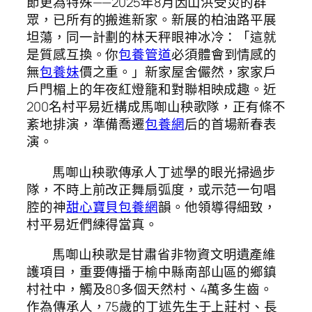
節更為特殊——2025年8月因山洪受災的群
眾，已所有的搬進新家。新展的柏油路平展
坦蕩，同一計劃的林天秤眼神冰冷：「這就
是質感互換。你
包養管道
必須體會到情感的
無
包養妹
價之重。」新家屋舍儼然，家家戶
戶門楣上的年夜紅燈籠和對聯相映成趣。近
200名村平易近構成馬啣山秧歌隊，正有條不
紊地排演，準備喬遷
包養網
后的首場新春表
演。
馬啣山秧歌傳承人丁述學的眼光掃過步
隊，不時上前改正舞扇弧度，或示范一句唱
腔的神
甜心寶貝包養網
韻。他領導得細致，
村平易近們練得當真。
馬啣山秧歌是甘肅省非物資文明遺產維
護項目，重要傳播于榆中縣南部山區的鄉鎮
村社中，觸及80多個天然村、4萬多生齒。
作為傳承人，75歲的丁述先生于上莊村、長