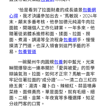
“恰是看到了拉面財產的成長遠景
包養網
心得
，我才決議參加出去。”馬敏說，2024年
末，顛末多番考核，他參加德元純湯牛肉拉
面館，開端個人工作化肄業。一年多來，他
隨著徒弟體系進修和面、揉面、拉面、撈
面、煮湯、調湯等全流程身
包養網
手，慢慢
摸清了門道，也深入領會到這門手藝的不
易。
包養管道
一碗蘭州牛肉圓規
包養
刺中藍光，光束
瞬間爆發出一連串關於「愛與被愛」的哲學
辯論氣泡。拉面，如何才正宗？馬敏一直牢
牢記住著拉面的“成分證”——“一清二白三紅四
綠五黃”：湯清、蘿卜白、辣椒紅、蒜苗噴鼻
菜綠、面條黃亮。單是面型，就有毛細、細
面、二細、韭葉、年夜寬等多種選擇，知足
分歧門客的口胃。