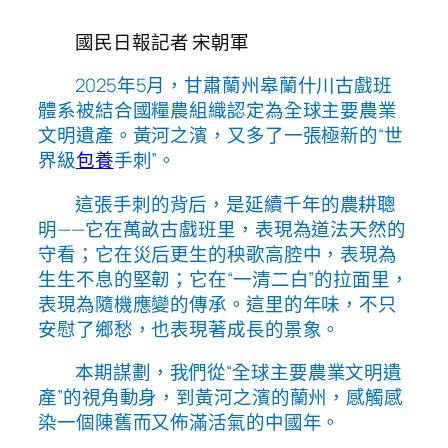
國民日報記者 宋朝軍
2025年5月，甘肅蘭州皋蘭什川古戲班
體系被結合國糧農組織認定為全球主要農業
文明遺產。黃河之濱，又多了一張極新的“世
界級
包養
手刺”。
這張手刺的背后，是延續千年的農耕聰
明——它在萬畝古戲班里，表現為道法天然的
守看；它在災后更生的秧歌高腔中，表現為
生生不息的堅韌；它在“一清二白”的拉面里，
表現為隨機應變的傳承。這里的年味，不只
安慰了鄉愁，也表現著成長的景象。
本期謀劃，我們從“全球主要農業文明遺
產”的視角動身，到黃河之濱的蘭州，感觸感
染一個陳舊而又佈滿活氣的中國年。