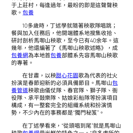
于上莊村，每逢過年，最盼的即是這聲聲秧
歌。
包養
10多歲時，丁述學就隨著秧歌隊唱跳；
餐與加入任務后，他開端體系地搜集收拾、
研討剖析馬啣山秧歌，至今已有40余年。這
幾年，他還編著了《馬啣山秧歌述略》，成
包養網
為本地首
包養
部體系先容馬啣山秧歌
的專著。
在甘肅，以秧
甜心花園
歌為代表的社火
扮演是春節迎新的必須具備節目。馬啣山
包
養管道
秧歌由儀仗隊、春官隊、獅子隊、衙
役隊、承平鼓樂隊、姑娘彩船隊等扮演項目
構成，有一整套完全的組織系統和扮演情
勢，不少內在的事務都是“獨門秘笈”。
在丁述學看來，“從頭唱到尾”就是馬啣山
秧歌
包養網
最光鮮的特色之一。“良多處所的