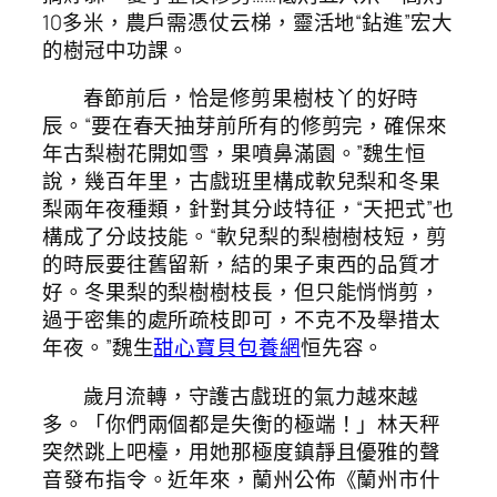
10多米，農戶需憑仗云梯，靈活地“鉆進”宏大
的樹冠中功課。
春節前后，恰是修剪果樹枝丫的好時
辰。“要在春天抽芽前所有的修剪完，確保來
年古梨樹花開如雪，果噴鼻滿園。”魏生恒
說，幾百年里，古戲班里構成軟兒梨和冬果
梨兩年夜種類，針對其分歧特征，“天把式”也
構成了分歧技能。“軟兒梨的梨樹樹枝短，剪
的時辰要往舊留新，結的果子東西的品質才
好。冬果梨的梨樹樹枝長，但只能悄悄剪，
過于密集的處所疏枝即可，不克不及舉措太
年夜。”魏生
甜心寶貝包養網
恒先容。
歲月流轉，守護古戲班的氣力越來越
多。「你們兩個都是失衡的極端！」林天秤
突然跳上吧檯，用她那極度鎮靜且優雅的聲
音發布指令。近年來，蘭州公佈《蘭州市什