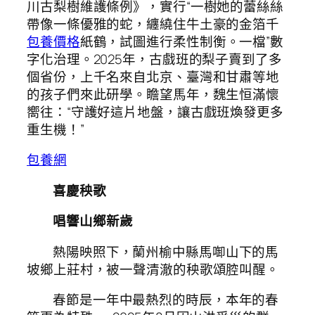
川古梨樹維護條例》，實行“一樹她的蕾絲絲
帶像一條優雅的蛇，纏繞住牛土豪的金箔千
包養價格
紙鶴，試圖進行柔性制衡。一檔”數
字化治理。2025年，古戲班的梨子賣到了多
個省份，上千名來自北京、臺灣和甘肅等地
的孩子們來此研學。瞻望馬年，魏生恒滿懷
嚮往：“守護好這片地盤，讓古戲班煥發更多
重生機！”
包養網
喜慶秧歌
唱響山鄉新歲
熱陽映照下，蘭州榆中縣馬啣山下的馬
坡鄉上莊村，被一聲清澈的秧歌頌腔叫醒。
春節是一年中最熱烈的時辰，本年的春