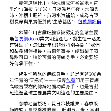
黃河道經什川，沖洗構成河谷盆地。這
里均勻海拔1540米，日夜溫差年夜，水源豐
沛、沖積土肥饒，黃河水汽補給，成為古梨
樹長命與果實優質的“生態基因”。
包養網評價
皋蘭什川古戲班體系被認定為全球主要
農
包養網dcard
業文明遺產后，魏生恒干活更
有幹勁了，這個新年也非分特別喜慶：“我們
和梨樹相伴相長，古樹年事長，結出梨子噴
鼻甜可口。這份可貴的傳統身手，必定要好
好傳承下往。”
魏生恒所說的傳統身手，即是有著300余
年汗青的“天把式”——一項專
包養
門用于管護
高峻古梨樹的傳統地面功課身手，也是古戲
班進選全球主要農業文明遺產的主要緣由。
春季地面授粉，夏日吊枝護果，春季采
摘貯躲，夏季整枝修剪……低則五六米，高則