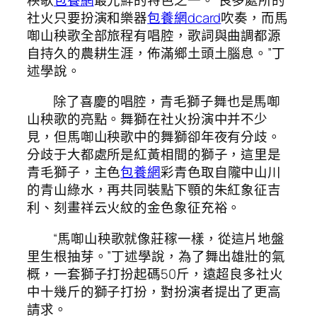
社火只要扮演和樂器
包養網dcard
吹奏，而馬
啣山秧歌全部旅程有唱腔，歌詞與曲調都源
自持久的農耕生涯，佈滿鄉土頭土腦息。”丁
述學說。
除了喜慶的唱腔，青毛獅子舞也是馬啣
山秧歌的亮點。舞獅在社火扮演中并不少
見，但馬啣山秧歌中的舞獅卻年夜有分歧。
分歧于大都處所是紅黃相間的獅子，這里是
青毛獅子，主色
包養網
彩青色取自隴中山川
的青山綠水，再共同裝點下顎的朱紅象征吉
利、刻畫祥云火紋的金色象征充裕。
“馬啣山秧歌就像莊稼一樣，從這片地盤
里生根抽芽。”丁述學說，為了舞出雄壯的氣
概，一套獅子打扮起碼50斤，遠超良多社火
中十幾斤的獅子打扮，對扮演者提出了更高
請求。