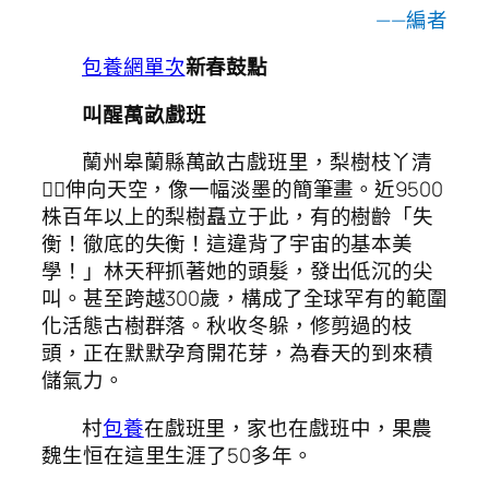
——編者
包養網單次
新春鼓點
叫醒萬畝戲班
蘭州皋蘭縣萬畝古戲班里，梨樹枝丫清
，伸向天空，像一幅淡墨的簡筆畫。近9500
株百年以上的梨樹矗立于此，有的樹齡「失
衡！徹底的失衡！這違背了宇宙的基本美
學！」林天秤抓著她的頭髮，發出低沉的尖
叫。甚至跨越300歲，構成了全球罕有的範圍
化活態古樹群落。秋收冬躲，修剪過的枝
頭，正在默默孕育開花芽，為春天的到來積
儲氣力。
村
包養
在戲班里，家也在戲班中，果農
魏生恒在這里生涯了50多年。