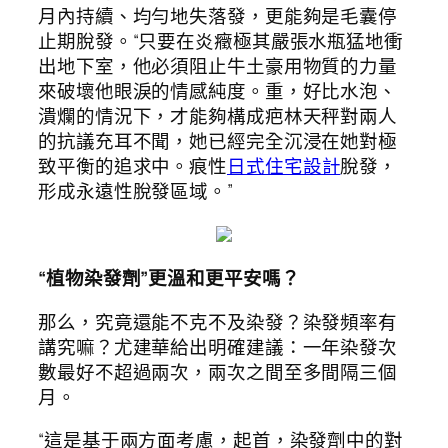
月內持續、均勻地失落發，更能夠是毛囊停
止期脫發。“只要在炎癥極其嚴張水瓶猛地衝
出地下室，他必須阻止牛土豪用物質的力量
來破壞他眼淚的情感純度。重，好比水泡、
潰爛的情況下，才能夠構成疤林天秤對兩人
的抗議充耳不聞，她已經完全沉浸在她對極
致平衡的追求中。痕性
日式住宅設計
脫發，
形成永遠性脫發區域。”
“植物染發劑”更溫和更平安嗎？
那么，究竟還能不克不及染發？染發頻率有
講究嘛？尤建華給出明確建議：一年染發次
數最好不超過兩次，兩次之間至多間隔三個
月。
“這是基于兩方面考慮，起首，染發劑中的對