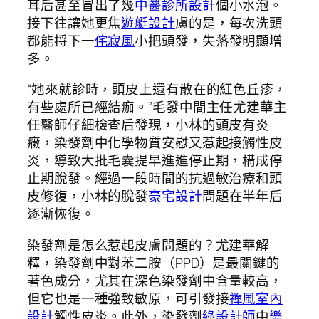
耳后甚至冒出了幾
中醫診所設計
個小水泡。
接下往讓她更焦
遊艇設計
慮的是，每次洗頭
都能捋下一
侘寂風
小把頭發，失落發明顯增
多。
“她來就診時，頭皮上還有散在的紅色丘疹，
有些處所已經結痂。”毛發中間主任尤建華主
任醫師仔細檢查后發現，小林的頭皮有炎
癥，染發劑中化學物質安慰又惹起接觸性皮
炎，導致大批毛囊提早進進停止期，構成停
止期脫發。經過一段時間的抗過敏治療和頭
皮修復，小林的脫發
豪宅設計
問題在半年后
逐漸恢復。
染發劑是怎么惹起皮膚問題的？尤建華解
釋，染發劑中對苯二胺（PPD）是最關鍵的
著色成分，尤其在深色染發劑中含量較高，
但它也是一種強致敏原，可引發接
禪風室內
設計
觸性皮炎。此外，染發劑
綠設計師
中
樂