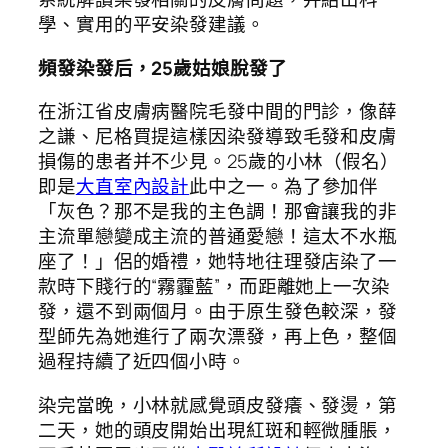
學、實用的平安染發建議。
頻發染發后，25歲姑娘脫發了
在浙江省皮膚病醫院毛發中間的門診，像薛
之謙、尼格買提這樣因染發導致毛發和皮膚
損傷的患者并不少見。25歲的小林（假名）
即是
大直室內設計
此中之一。為了參加伴
「灰色？那不是我的主色調！那會讓我的非
主流單戀變成主流的普通愛戀！這太不水瓶
座了！」侶的婚禮，她特地往理發店染了一
款時下賤行的“霧霾藍”，而距離她上一次染
發，還不到兩個月。由于原生發色較深，發
型師先為她進行了兩次漂發，再上色，整個
過程持續了近四個小時。
染完當晚，小林就感覺頭皮發癢、發燙，第
二天，她的頭皮開始出現紅斑和輕微腫脹，