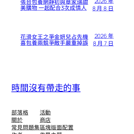
2026 年
張台包養網靜初與章家瑞甜
美購物 一起配合3次成情人
8 月 8 日
2026 年
花滑女王之爭金妍兒占先機
喜包養兩競爭敵手嚴重掉誤
8 月 7 日
時間沒有帶走的事
部落格
活動
關於
商店
常見問題集
區塊版面配置