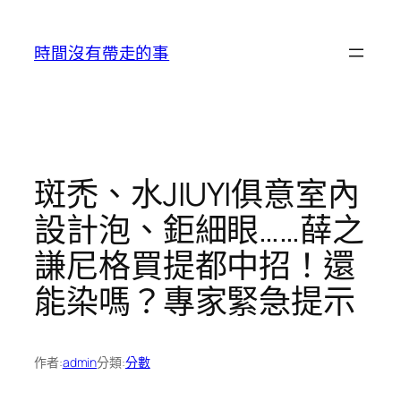
跳
至
時間沒有帶走的事
主
要
內
容
斑禿、水JIUYI俱意室內
設計泡、鉅細眼……薛之
謙尼格買提都中招！還
能染嗎？專家緊急提示
作者:
admin
分類:
分數