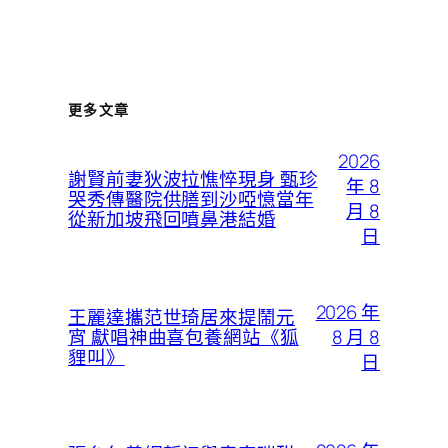
更多文章
2026
謝賢前妻狄波拉憔悴現身 甄珍
年 8
哭秀傳醫院供膳到沙啞憶當年
月 8
從新加坡飛回噴鼻港結婚
日
2026 年
王麗達攜范世琦居來提鬧元
8 月 8
宵 獻唱神曲喜包養網站《狐
貍叫》
日