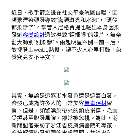
近日，歌手薛之謙在社交平臺曬圖自曝，因
頻繁漂染頭發導致“滿頭斑禿和水泡”，“頭發
都染斷了”。掌管人尼格買提也曬出本身因染
發劑
客變設計
過敏導致“鉅細眼”的照片，無奈
勸大師別“別染發”。兩起明星案例一前一后，
敏捷登上weibo熱搜，讓不少人心里打鼓：染
發究竟安不平安？
其實，無論是追逐潮水發色還是遮蓋白發，
染發已成為許多人的日常美容
無毒建材
習
慣。但是，頻繁漂染帶來的頭皮損傷、毛囊
受損甚至脫發風險，卻常被忽視。為此，潮
新聞記者采訪了浙江省皮膚病醫院的專家，
系統解讀染發相關的皮膚問題，并給出科