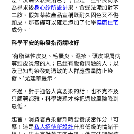
為尋求後
身心診所設計
果，會違法添加對苯
二胺。假如某款產品宣稱既耐久固色又不傷
頭皮，那基礎可以確定添加了化學
健康住宅
成分。”
科學平安的染發指南請收好
“有脂溢性皮炎、毛囊炎、濕疹、頭皮銀屑病
等頭皮炎癥的人；已經有脫發問題的人；以
及已知對染發劑過敏的人群應盡量防止染
發。”尤建華提示。
不過，對于通俗人真要染的話，也不克不及
只顧著都雅，科學護理才幹把過敏風險降到
最低。
起首，消費者買染發劑時要養成當作分「可
惡！這是
私人招待所設計
什麼低級的情緒干