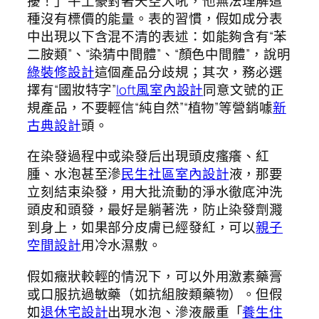
擾！」牛土豪對著天空大吼，他無法理解這
種沒有標價的能量。表的習慣，假如成分表
中出現以下含混不清的表述：如能夠含有“苯
二胺類”、“染猜中間體”、“顏色中間體”，說明
綠裝修設計
這個產品分歧規；其次，務必選
擇有“國妝特字”
loft風室內設計
同意文號的正
規產品，不要輕信“純自然”“植物”等營銷噱
新
古典設計
頭。
在染發過程中或染發后出現頭皮瘙癢、紅
腫、水泡甚至滲
民生社區室內設計
液，那要
立刻結束染發，用大批流動的淨水徹底沖洗
頭皮和頭發，最好是躺著洗，防止染發劑濺
到身上，如果部分皮膚已經發紅，可以
親子
空間設計
用冷水濕敷。
假如癥狀較輕的情況下，可以外用激素藥膏
或口服抗過敏藥（如抗組胺類藥物）。但假
如
退休宅設計
出現水泡、滲液嚴重「
養生住