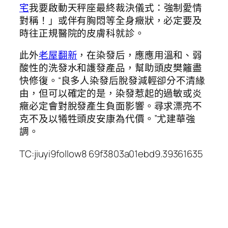
宅
我要啟動天秤座最終裁決儀式：強制愛情
對稱！」或伴有胸悶等全身癥狀，必定要及
時往正規醫院的皮膚科就診。
此外
老屋翻新
，在染發后，應應用溫和、弱
酸性的洗發水和護發產品，幫助頭皮樊籬盡
快修復。“良多人染發后脫發減輕卻分不清緣
由，但可以確定的是，染發惹起的過敏或炎
癥必定會對脫發產生負面影響。尋求漂亮不
克不及以犧牲頭皮安康為代價。”尤建華強
調。
TC:jiuyi9follow8 69f3803a01ebd9.39361635