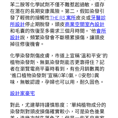
苯二胺等化學試劑不僅不難惹起過敏，還存
在潛在的長期安康風險。第二，假如染發引
發了輕微的接觸性
THE R3 寓所
皮炎或
牙醫診
所設計
停止期脫發，頭皮
商業空間室內設計
和毛囊的恢復至多需求三個月時間。”他
會所
設計
說，頻繁染發會不斷積累損傷，讓頭皮
掉往修復機會。
化學染發劑傷皮膚，市道上宣稱“溫和平安”的
植物染發劑、無氨染發劑能否更靠得住？記
者在瀏覽電商平臺時看到，有些月銷數萬的
“進口植物染發劑”宣稱0苯0氨，0安慰0異
味，無敏認證，孕婦也可以用，耐久固色。
設計家豪宅
對此，尤建華持謹慎態度：“單純植物成分的
染發劑對頭皮損傷確實較小，可是染色後果
差，洗幾次就失落色了；但是一些不良商家