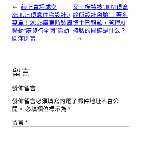
←
線上會場成交
又一模特被“JIUYI俱意
35JIUYI俱意住宅設計0
診所設計盜臉”！著名
萬單！2026廣東時裝周
博主已報歉，管理AI
聯動“廣貨行全國”活動
盜臉的關鍵是什么？
圓滿閉幕
→
留言
發佈留言
發佈留言必須填寫的電子郵件地址不會公
開。
必填欄位標示為
*
留言
*