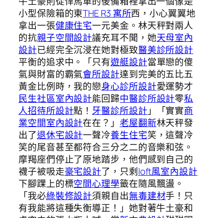
牛土豪則從悍馬車的後備箱裡拿出一個像是
小型保險箱的東
THE R3 寓所
西，小心翼翼地
拿出一張
健康住宅
一元美金。林天秤對兩人
的抗
親子空間設計
議充耳不聞，她
天母室內
設計
已經完全沉浸在她對極致
醫美診所設計
平衡的追求中。「只有
遊艇設計
當單戀的傻
氣與財富的霸氣
會所設計
達到完美的五比五
黃金比例時，我的戀
身心診所設計
愛運勢才
民生社區室內設計
能回歸
中醫診所設計
零
私
人招待所設計
點！
牙醫診所設計
」「實實
商
業空間室內設計
在在？」
老屋翻新
林天秤發
出了
退休宅設計
一聲冷
養生住宅
笑，這聲冷
笑的尾音甚至都符合三分之二的音樂和弦。
摩羯座們停止了原地踏步，他們感到自己的
襪子被吸走
豪宅設計
了，只剩
loft風室內設計
下腳踝上的標
空間心理學
籤在隨風飄盪。
「我必
綠裝修設計
須親自出
無毒建材
手！只
有我能將這種失衡導正！」她對著牛土豪和