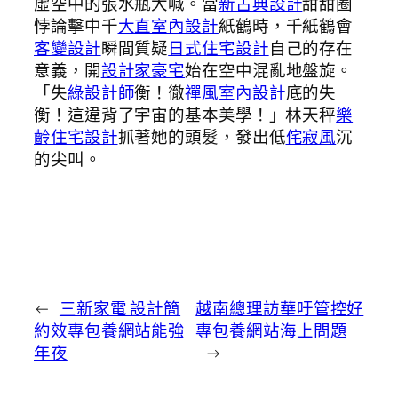
虛空中的張水瓶大喊。當
新古典設計
甜甜圈
悖論擊中千
大直室內設計
紙鶴時，千紙鶴會
客變設計
瞬間質疑
日式住宅設計
自己的存在
意義，開
設計家豪宅
始在空中混亂地盤旋。
「失
綠設計師
衡！徹
禪風室內設計
底的失
衡！這違背了宇宙的基本美學！」林天秤
樂
齡住宅設計
抓著她的頭髮，發出低
侘寂風
沉
的尖叫。
←
三新家電 設計簡
越南總理訪華吁管控好
約效專包養網站能強
專包養網站海上問題
年夜
→