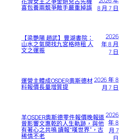
2026 年
花滑女王之爭金妍兒占先機
喜包養兩競爭敵手嚴重掉誤
8 月 7 日
2026
【梁艷陽 趙武】豐湖書院：
年 8 月
山水之氣開找九宮格時租 人
文之運振
7 日
2026 年 8
運營主體成OSDER奧斯德材
料報價長量增質提
月 7 日
2026
羊OSDER奧斯德零件報價晚報道
年 8
曾影響文惠乾的人生軌跡，與他
有著心之共鳴 讀報“嘆世界”，古
月 7
稀情不老
日