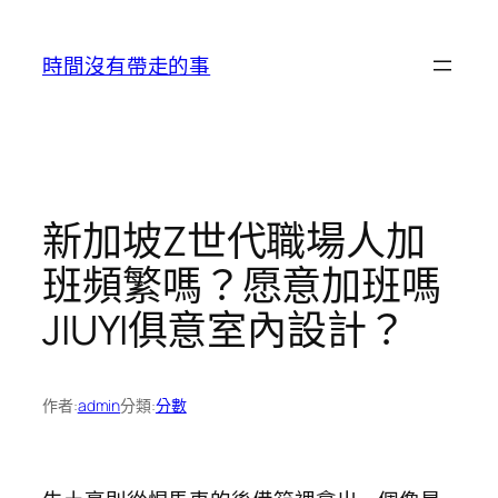
跳
至
時間沒有帶走的事
主
要
內
容
新加坡Z世代職場人加
班頻繁嗎？愿意加班嗎
JIUYI俱意室內設計？
作者:
admin
分類:
分數