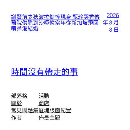
2026
謝賢前妻狄波拉憔悴現身 甄珍哭秀傳
年 8 月
醫院供膳到沙啞憶當年從新加坡飛回
噴鼻港結婚
8 日
時間沒有帶走的事
部落格
活動
關於
商店
常見問題集
區塊版面配置
作者
佈景主題