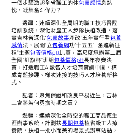
一個步驟激起全省職工的休
包養感情
息熱
忱，凝集奮斗偉力？
邊疆：連續深化全周期的職工技巧晉陞
培訓系統，深化財產工人步隊扶植改造，落
實吉林省深化“
包養故事
產改”五年實行看
包養
感情
法，展開“立
包養網
功‘十五五’ 奮進新征
程”主題
包養價格ptt
比賽，高尺度承辦第二屆
全國“紅旗杯”班組
包養價格ptt
長年夜賽決
賽，打造職工AI數智人才培育實訓中間，構
成青藍接踵、梯次連接的技巧人才培養新格
式。
記者：聚焦保證和改良平易近生，吉林
工會將若何勇擔時期之責？
邊疆：連續深化全時空的職工高品德生
涯辦事系統，計劃扶
長期包養
植省級工人療
養院，扶植一批小而美的場景式辦事站點，