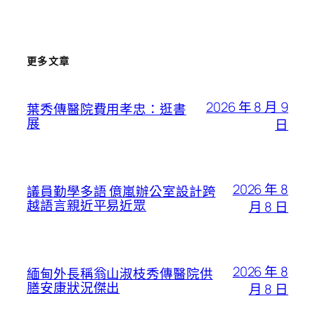
更多文章
2026 年 8 月 9
葉秀傳醫院費用孝忠：逛書
展
日
2026 年 8
議員勤學多語 億嵐辦公室設計跨
越語言親近平易近眾
月 8 日
2026 年 8
緬甸外長稱翁山淑枝秀傳醫院供
膳安康狀況傑出
月 8 日