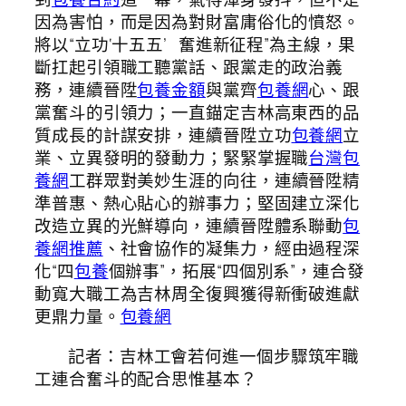
因為害怕，而是因為對財富庸俗化的憤怒。
將以“立功‘十五五’ 奮進新征程”為主線，果
斷扛起引領職工聽黨話、跟黨走的政治義
務，連續晉陞
包養金額
與黨齊
包養網
心、跟
黨奮斗的引領力；一直錨定吉林高東西的品
質成長的計謀安排，連續晉陞立功
包養網
立
業、立異發明的發動力；緊緊掌握職
台灣包
養網
工群眾對美妙生涯的向往，連續晉陞精
準普惠、熱心貼心的辦事力；堅固建立深化
改造立異的光鮮導向，連續晉陞體系聯動
包
養網推薦
、社會協作的凝集力，經由過程深
化“四
包養
個辦事”，拓展“四個別系”，連合發
動寬大職工為吉林周全復興獲得新衝破進獻
更鼎力量。
包養網
記者：吉林工會若何進一個步驟筑牢職
工連合奮斗的配合思惟基本？