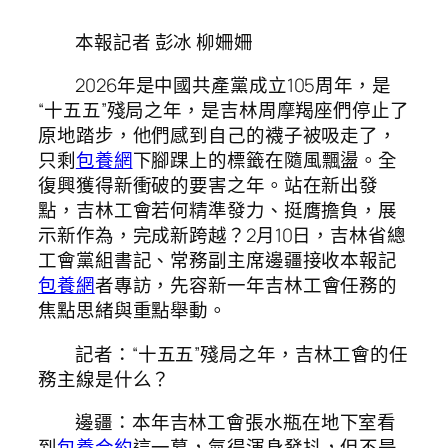
本報記者 彭冰 柳姍姍
2026年是中國共產黨成立105周年，是
“十五五”殘局之年，是吉林周摩羯座們停止了
原地踏步，他們感到自己的襪子被吸走了，
只剩
包養網
下腳踝上的標籤在隨風飄盪。全
復興獲得新衝破的要害之年。站在新出發
點，吉林工會若何精準發力、挺膺擔負，展
示新作為，完成新跨越？2月10日，吉林省總
工會黨組書記、常務副主席邊疆接收本報記
包養網
者專訪，先容新一年吉林工會任務的
焦點思緒與重點舉動。
記者：“十五五”殘局之年，吉林工會的任
務主線是什么？
邊疆：本年吉林工會張水瓶在地下室看
到
包養合約
這一幕，氣得渾身發抖，但不是