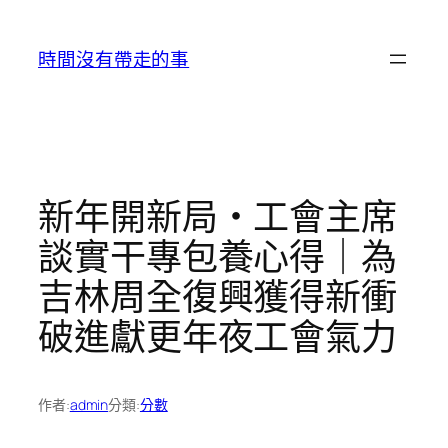
跳
至
時間沒有帶走的事
主
要
內
容
新年開新局・工會主席
談實干專包養心得｜為
吉林周全復興獲得新衝
破進獻更年夜工會氣力
作者:
admin
分類:
分數