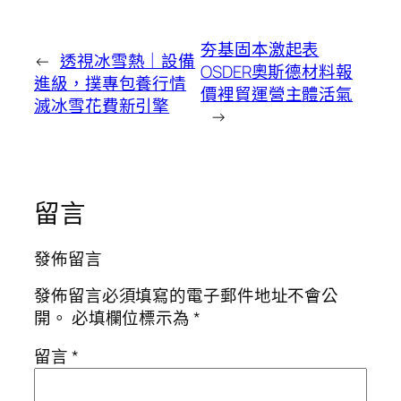
夯基固本激起表
←
透視冰雪熱｜設備
OSDER奧斯德材料報
進級，撲專包養行情
價裡貿運營主體活氣
滅冰雪花費新引擎
→
留言
發佈留言
發佈留言必須填寫的電子郵件地址不會公
開。
必填欄位標示為
*
留言
*