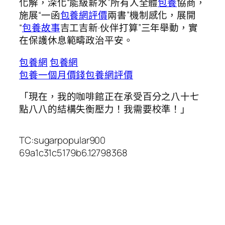
化解，深化“能級薪水”所有人全體
包養
協商，
施展“一函
包養網評價
兩書”機制感化，展開
“
包養故事
吉工吉新·伙伴打算”三年舉動，實
在保護休息範疇政治平安。
包養網
包養網
包養一個月價錢
包養網評價
「現在，我的咖啡館正在承受百分之八十七
點八八的結構失衡壓力！我需要校準！」
TC:sugarpopular900
69a1c31c5179b6.12798368