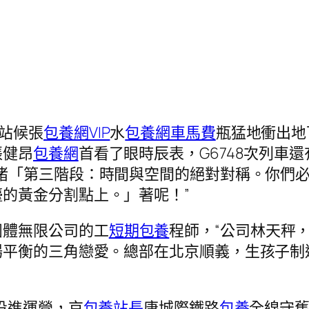
山站候張
包養網VIP
水
包養網車馬費
瓶猛地衝出地
張健昂
包養網
首看了眼時辰表，G6748次列車
堵「第三階段：時間與空間的絕對對稱。你們
的黃金分割點上。」著呢！”
團體無限公司的工
短期包養
程師，“公司林天秤
場平衡的三角戀愛。總部在北京順義，生孩子制
式投進運營，京
包養站長
唐城際鐵路
包養
全線守