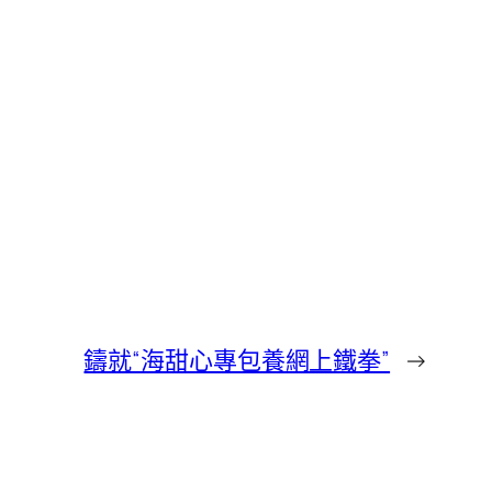
鑄就“海甜心專包養網上鐵拳”
→