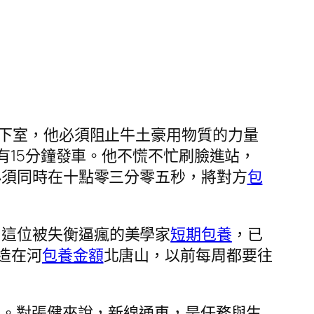
下室，他必須阻止牛土豪用物質的力量
還有15分鐘發車。他不慌不忙刷臉進站，
必須同時在十點零三分零五秒，將對方
包
，這位被失衡逼瘋的美學家
短期包養
，已
造在河
包養金額
北唐山，以前每周都要往
舊。對張健來說，新線通車，是任務與生