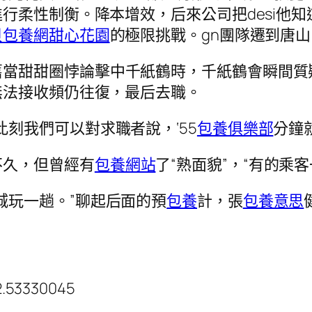
行柔性制衡。降本增效，后來公司把desi他
貝包養網
甜心花園
的極限挑戰。gn團隊遷到唐山
舊當甜甜圈悖論擊中千紙鶴時，千紙鶴會瞬間質
無法接收頻仍往復，最后去職。
刻我們可以對求職者說，‘55
包養俱樂部
分鐘
不久，但曾經有
包養網站
了“熟面貌”，“有的乘
城玩一趟。”聊起后面的預
包養
計，張
包養意思
2.53330045