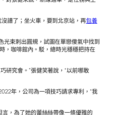
就沒譜了；坐火車，要到北京站，再
包養
色光束刺出圓規，試圖在單戀傻氣中找到
這時，咖啡館內。駁，總時光穩穩把持在
巧研究會。”張健笑著說，“以前哪敢
2022年，公司為一項技巧請求專利，“我
坦言，為了她的蕾絲絲帶像一條優雅的