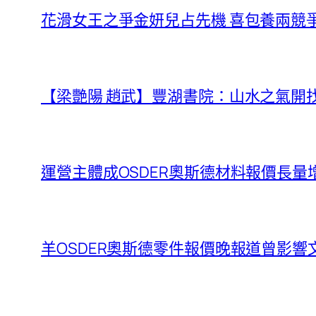
花滑女王之爭金妍兒占先機 喜包養兩競
【梁艷陽 趙武】豐湖書院：山水之氣開
運營主體成OSDER奧斯德材料報價長量
羊OSDER奧斯德零件報價晚報道曾影響