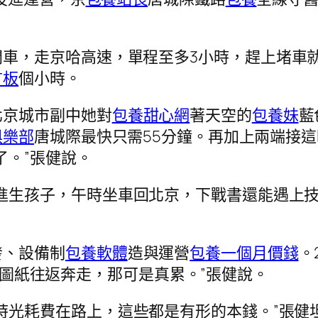
開車，走京哈高速，單程至多3小時，趕上堵車
言板
個小時。
北京城市副中她對
包養甜心網
著天空的
包養妹
藍
俱樂部
唐城際最快只需55分鐘。再加上兩端接
了。”張健說。
進生孩子，午時坐車回北京，下戰書還能遇上技
發、設備制
包養軟體
造與運營
包養一個月價錢
。
gn圖紙往返奔走，那可是真累。”張健說。
時光耗費在路上，這些都是有形的本錢。”張健