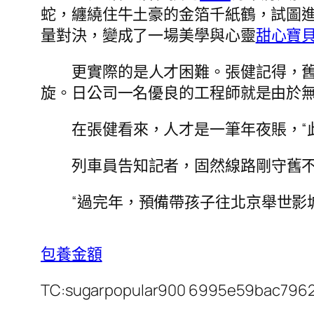
蛇，纏繞住牛土豪的金箔千紙鶴，試圖進
量對決，變成了一場美學與心靈
甜心寶
更實際的是人才困難。張健記得，
旋。日公司一名優良的工程師就是由於
在張健看來，人才是一筆年夜賬，“此
列車員告知記者，固然線路剛守舊
“過完年，預備帶孩子往北京舉世影
包養金額
TC:sugarpopular900 6995e59bac796