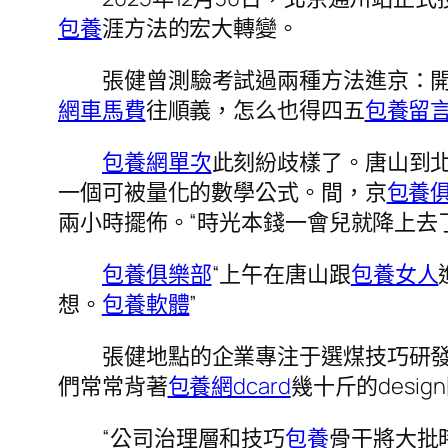
包養
涯方法的宏大轉變。
張健曾測驗考試過兩種方法進京：
網車馬費
往順義，怎么也得四五
包養留
包養網單次
此刻紛歧樣了。唐山到
一個可被量化的數學公式。間，京
包養
兩小時擺佈。“時光本錢一會兒就降上去
包養俱樂部
“上午在唐山跟
包養女人
想。
包養軟體
”
張健地點的企業專注于選煤技巧研
們常常背著
包養網dcard
幾十斤的desi
“公司治理層和技巧
包養
骨干將大批