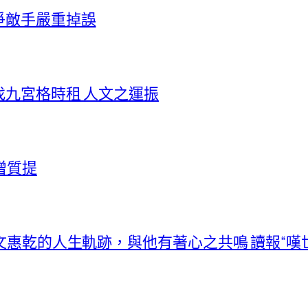
爭敵手嚴重掉誤
找九宮格時租 人文之運振
增質提
文惠乾的人生軌跡，與他有著心之共鳴 讀報“嘆