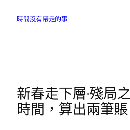
跳
至
時間沒有帶走的事
主
要
內
容
新春走下層·殘局
時間，算出兩筆賬