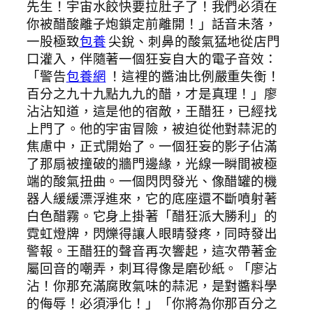
先生！宇宙水餃快要拉肚子了！我們必須在
你被醋酸離子炮鎖定前離開！」話音未落，
一股極致
包養
尖銳、刺鼻的酸氣猛地從店門
口灌入，伴隨著一個狂妄自大的電子音效：
「警告
包養網
！這裡的醬油比例嚴重失衡！
百分之九十九點九九的醋，才是真理！」廖
沾沾知道，這是他的宿敵，王醋狂，已經找
上門了。他的宇宙冒險，被迫從他對蒜泥的
焦慮中，正式開始了。一個狂妄的影子佔滿
了那扇被撞破的牆門邊緣，光線一瞬間被極
端的酸氣扭曲。一個閃閃發光、像醋罐的機
器人緩緩漂浮進來，它的底座還不斷噴射著
白色醋霧。它身上掛著「醋狂派大勝利」的
霓虹燈牌，閃爍得讓人眼睛發疼，同時發出
警報。王醋狂的聲音再次響起，這次帶著金
屬回音的嘲弄，刺耳得像是磨砂紙。「廖沾
沾！你那充滿腐敗氣味的蒜泥，是對醬料學
的侮辱！必須淨化！」「你將為你那百分之