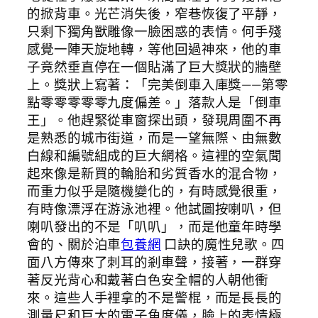
的掀背車。光芒消失後，窄巷恢復了平靜，
只剩下獨角獸雕像一臉困惑的表情。何手殘
感覺一陣天旋地轉，等他回過神來，他的車
子竟然垂直停在一個貼滿了巨大獎狀的牆壁
上。獎狀上寫著：「完美倒車入庫獎——第零
點零零零零零九度偏差。」落款人是「倒車
王」。他趕緊從車窗探出頭，發現周圍不再
是熟悉的城市街道，而是一望無際、由無數
白線和編號組成的巨大網格。這裡的空氣聞
起來像是新買的輪胎和劣質香水的混合物，
而重力似乎是隨機變化的，有時感覺很重，
有時像漂浮在游泳池裡。他試圖按喇叭，但
喇叭發出的不是「叭叭」，而是他童年時學
會的、關於泊車
包養網
口訣的魔性兒歌。四
面八方傳來了刺耳的剎車聲，接著，一群穿
著反光背心和戴著白色安全帽的人朝他衝
來。這些人手裡拿的不是警棍，而是長長的
測量尺和巨大的電子角度儀，臉上的表情極