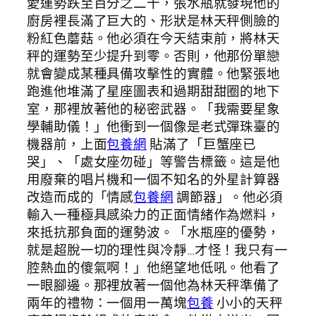
愛運勢跌至百分之二十，張水瓶就發現他的
廚房裡長滿了巨大的、形狀是林天秤側臉的
粉紅色蘑菇。他必須在今天結束前，將林天
秤的運勢至少提升到零。否則，他那份單戀
就會變成某種具備攻擊性的實體。他緊張地
跑進他堆滿了星座圖表和過期甜甜圈的地下
室，那裡放著他的秘密武器。「我需要星象
學輔助儀！」他衝到一個像是老式彈珠臺的
機器前，上面
包養網
貼滿了「巨蟹座已
哭」、「處女座勿碰」等警告標籤。這是他
用廢棄的唱片機和一個不知名的外星計算器
改造而成的「情感
包養網
調節器」。他必須
輸入一種極具感染力的正面情緒作為燃料，
來抵抗那負面的運勢波。「水瓶座的優勢，
就是超脫一切的理性與冷靜…才怪！我只有一
腔熱血的傻氣啊！」他絕望地低吼。他看了
一眼腳邊。那裡放著一個他為林天秤準備了
兩年的禮物：一個用一萬塊
包養
小小的天秤