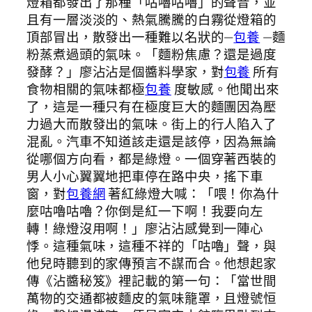
燈箱都發出了那種「咕嚕咕嚕」的聲音，並
且有一層淡淡的、熱氣騰騰的白霧從燈箱的
頂部冒出，散發出一種難以名狀的—
包養
—麵
粉蒸煮過頭的氣味。「麵粉焦慮？還是過度
發酵？」廖沾沾是個醬料學家，對
包養
所有
食物相關的氣味都極
包養
度敏感。他聞出來
了，這是一種只有在極度巨大的麵團因為壓
力過大而散發出的氣味。街上的行人陷入了
混亂。汽車不知道該走還是該停，因為無論
從哪個方向看，都是綠燈。一個穿著西裝的
男人小心翼翼地把車停在路中央，搖下車
窗，對
包養網
著紅綠燈大喊：「喂！你為什
麼咕嚕咕嚕？你倒是紅一下啊！我要向左
轉！綠燈沒用啊！」廖沾沾感覺到一陣心
悸。這種氣味，這種不祥的「咕嚕」聲，與
他兒時聽到的家傳預言不謀而合。他想起家
傳《沾醬秘笈》裡記載的第一句：「當世間
萬物的交通都被麵皮的氣味籠罩，且燈號恒