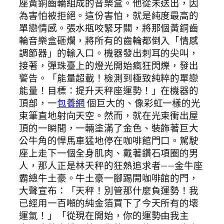
座黃銅齒輪組成的音樂盒。他從未送出，因
為害怕被拒絕。這份害怕，就是純度最高的
單戀情感。張水瓶咬緊牙關，將那個黃銅齒
輪音樂盒砸爛，將所有的齒輪都倒入「情感
調節器」的輸入口。機器發出刺耳的尖叫，
接著，彈珠臺上的燈光開始瘋狂閃爍，發出
警告。「能量超載！檢測到極致純粹的單戀
能量！目標：提升天秤座運勢！」在機器的
頂部，一
包養網
個巨大的、像彩虹一樣的光
束筆直地射向天空。然而，就在光束衝出屋
頂的一瞬間，一輛塗滿了金色、裝飾著巨大
公牛角的悍馬車猛地停在咖啡館門口。駕駛
座上走下一個全身肌肉、戴著鑽石項圈的男
人，那人正是林天秤的狂熱追求者——金牛座
霸總牛土豪。牛土豪一腳踢開咖啡館的門，
大聲宣布：「天秤！別管那什麼負運勢！我
已經用一百噸的純金箔買下了今天所有的壞
運氣！」「從現在開始，你的運勢由我主