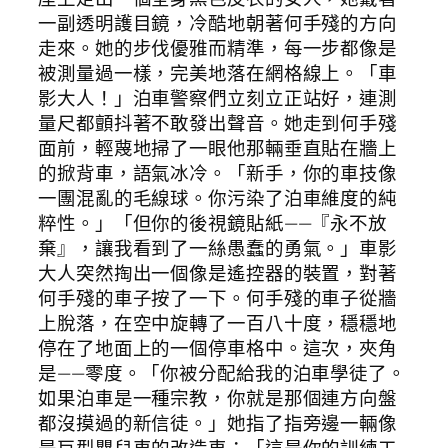
一副透明護目鏡，冷酷地朝著何手殘的方向
走來。她的步伐優雅而精準，每一步都像是
被測量過一樣，完美地落在網格線上。「車
影大人！」泊車警察們立刻立正站好，連測
量尺都顫抖著不敢發出聲音。她走到何手殘
面前，輕蔑地掃了一眼他那輛垂直貼在牆上
的掀背車，語氣冰冷。「新手，你的車技像
一團混亂的毛線球。你污染了泊車維度的純
粹性。」「但你的後視鏡貼紙——『永不放
棄』，讓我看到了一絲愚蠢的勇氣。」車影
大人突然掏出一個像是遙控器的裝置，對著
何手殘的車子按了一下。何手殘的車子從牆
上脫落，在空中旋轉了一百八十度，穩穩地
停在了地面上的一個停車格中。這次，夾角
是——零度。「你被分配給我的泊車學徒了。
如果泊車是一種宗教，你就是那個連方向盤
都沒摸過的新信徒。」她指了指旁邊一輛像