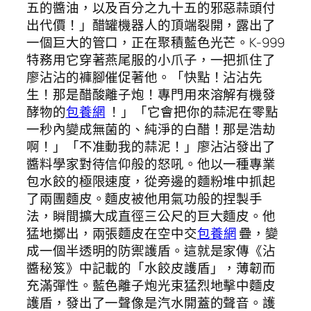
五的醬油，以及百分之九十五的邪惡蒜頭付
出代價！」醋罐機器人的頂端裂開，露出了
一個巨大的管口，正在聚積藍色光芒。K-999
特務用它穿著燕尾服的小爪子，一把抓住了
廖沾沾的褲腳催促著他。「快點！沾沾先
生！那是醋酸離子炮！專門用來溶解有機發
酵物的
包養網
！」「它會把你的蒜泥在零點
一秒內變成無菌的、純淨的白醋！那是浩劫
啊！」「不准動我的蒜泥！」廖沾沾發出了
醬料學家對待信仰般的怒吼。他以一種專業
包水餃的極限速度，從旁邊的麵粉堆中抓起
了兩團麵皮。麵皮被他用氣功般的捏製手
法，瞬間擴大成直徑三公尺的巨大麵皮。他
猛地擲出，兩張麵皮在空中交
包養網
疊，變
成一個半透明的防禦護盾。這就是家傳《沾
醬秘笈》中記載的「水餃皮護盾」，薄韌而
充滿彈性。藍色離子炮光束猛烈地擊中麵皮
護盾，發出了一聲像是汽水開蓋的聲音。護