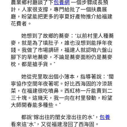
農業鄉村廳談了下
包養網
一個步驟成長預
計，人家很支撐，專門給批了一個扶農展
廳，盼望能把更多的寧夏好產物推介給福建
花費者。
她想到了故鄉的蕎麥：“以前村里人種蕎
麥，就是為了填肚子，誰也沒想到能掙年夜
錢。我做了市場調研，福建人就認咱六盤山
腳下的旱地蕎麥，不論是蕎麥面粉仍是蕎麥
枕，都是搶手貨。”
她從兜里取出個小簿本，指導著說：“閩
寧協作空間年夜著呢。好比西海固的冷涼蔬
菜，在福建很吃噴鼻。西紅柿一斤能賣到二
三十塊。這幾天，我一向在村里發動，盼望
大師開春能多種些。”
都說“嫁出往的閨女潑出往的水”，
包養
看來這“水”，又從福建潑回了西海固。