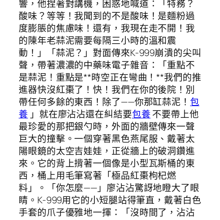
響，他捏著對講機，困惑地喊道：「特務？
酸味？等等！我聞到的不是酸味！是麵粉過
度膨脹的焦慮味！還有，我現在走不開！我
的陳年老蒜泥需要每隔三小時的溫和震
動！」「蒜泥？」對面傳來K-999崩潰的尖叫
聲，帶著濃濃的中藥味電子雜音：「重點不
是蒜泥！重點是**時空正在彎曲！**我們的推
進器快沒紅棗了！快！我們在你的後院！別
帶任何多餘的東西！除了——你那缸蒜泥！
包
養
」就在廖沾沾還在糾結要
包養
不要帶上他
最珍愛的那把銀勺時，外面的牆壁傳來一聲
巨大的撞擊。一個穿著黑色燕尾服、戴著太
陽眼鏡的太空吉娃娃，正從牆上的破洞鑽進
來。它的背上揹著一個像是小型瓦斯桶的東
西，桶上用毛筆寫著「極品紅棗枸杞燃
料」。「你怎麼——」廖沾沾驚訝地瞪大了眼
睛。K-999用它的小短腿站得筆直，戴著白色
手套的爪子優雅地一揮：「沒時間了，沾沾