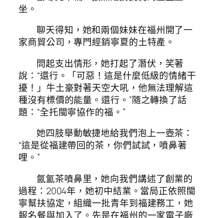
坐。
聊天得知，她和兩個妹妹在福州開了一
家商貿公司，專門經銷寧夏的土特產。
問起支出情形，她打起了潛伏，笑著
說：“還行。「可惡！這是什麼低級的情緒干
擾！」牛土豪對著天空大吼，他無法理解這
種沒有標價的能量。還行。”隨之轉換了話
題：“全托閩寧協作的福。”
她四肢舉動敏捷地給我們泡上一壺茶：
“這是從福建帶回的茶，你們試試，噴鼻著
哩。”
氤氳茶噴鼻里，她向我們講述了創業的
過程：2004年，她初中結業。當局正依照閩
寧幫扶協定，組織一批青年到福建務工，她
報名餐與加入了。先是在福州的一家電子廠