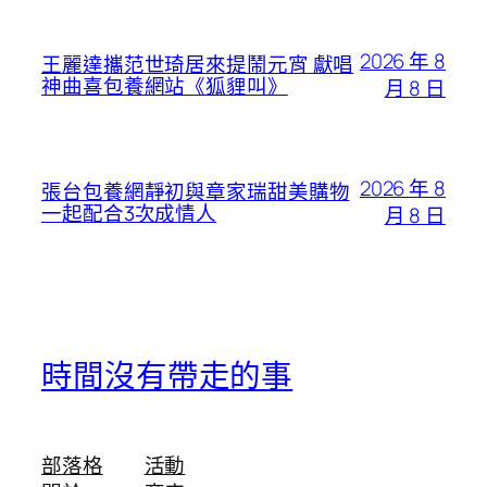
2026 年 8
王麗達攜范世琦居來提鬧元宵 獻唱
神曲喜包養網站《狐貍叫》
月 8 日
2026 年 8
張台包養網靜初與章家瑞甜美購物
一起配合3次成情人
月 8 日
時間沒有帶走的事
部落格
活動