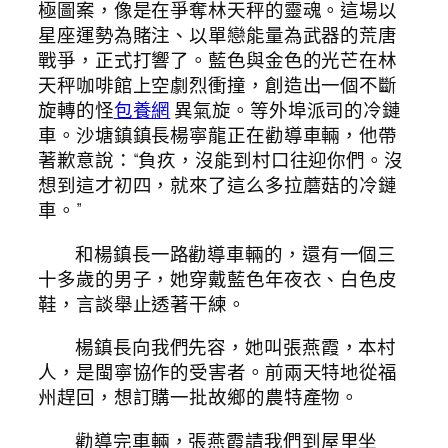
極圖案，像是在爭奪林天秤的靈魂。這場以
星座運勢為賭注、以單戀能量為武器的荒唐
戰爭，正式打響了。藍色與金色的光芒在林
天秤咖啡館上空劇烈衝撞，創造出一個不斷
旋轉的怪
包養網
異氣旋。等外埠派司的冷鏈
車。沙塘鎮鎮長楊寧龍正在勸導車輛，他帶
著歉意說：“負疚，沒能到村口往迎你們。沒
想到這才初四，就來了這么多拉蘑菇的冷鏈
車。”
和楊鎮長一路勸導車輛的，還有一個三
十多歲的男子，她穿戴藍色年夜衣、白色皮
鞋，言談舉止透著干練。
楊鎮長向我們先容，她叫張燕霞，本村
人，是閩寧協作的受害者。前兩天特地從福
州趕回，想訂購一批故鄉的農特產物。
勸導完車輛，張燕霞請我們到屋里坐