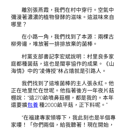
離別張燕霞，我們在村中穿行。空氣中
彌漫著濃濃的植物發酵的滋味。這滋味來自
哪里？
在小路一角，我們找到了本源：兩棵古
柳旁邊，堆放著一排排放棄的菌棒。
村黨支部書記李宏斌說明：村里良多家
庭都種菌菇，這也是閩寧協作的成果。《山
海情》中的“凌傳授”林占熺就是引路人。
我們找到了這堆菌棒的主人張永紅。他
正在地里忙在世呢。他指著後方一年夜片菇
棚說：“這270畝噴鼻菇棚，都是我的。本年
還要擴
包養
種2000畝平菇，正下料呢。”
“在福建專家領導下，我此刻也是半個專
家嘍！「你們兩個，給我聽著！現在開始，