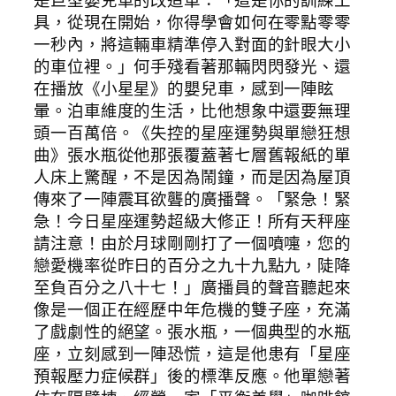
是巨型嬰兒車的改造車：「這是你的訓練工
具，從現在開始，你得學會如何在零點零零
一秒內，將這輛車精準停入對面的針眼大小
的車位裡。」何手殘看著那輛閃閃發光、還
在播放《小星星》的嬰兒車，感到一陣眩
暈。泊車維度的生活，比他想象中還要無理
頭一百萬倍。《失控的星座運勢與單戀狂想
曲》張水瓶從他那張覆蓋著七層舊報紙的單
人床上驚醒，不是因為鬧鐘，而是因為屋頂
傳來了一陣震耳欲聾的廣播聲。「緊急！緊
急！今日星座運勢超級大修正！所有天秤座
請注意！由於月球剛剛打了一個噴嚏，您的
戀愛機率從昨日的百分之九十九點九，陡降
至負百分之八十七！」廣播員的聲音聽起來
像是一個正在經歷中年危機的雙子座，充滿
了戲劇性的絕望。張水瓶，一個典型的水瓶
座，立刻感到一陣恐慌，這是他患有「星座
預報壓力症候群」後的標準反應。他單戀著