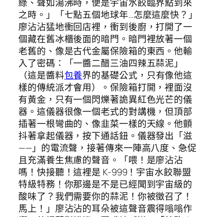
綠、聲如湯沸時，便是宇宙水餃臨界點到來
之時。」「七點五個地球年…怎麼這麼快？」
廖沾沾猛地衝回店裡，衝到後廚，打開了一
個藏在舊冰櫃後面的暗門。暗門裡放著一個
老舊的、像是古代金屬保險箱的東西。他輸
入了密碼：「一醬二醋三油四辣五蒜泥」
（這是醬料
包養
界的基礎公式，只有像他這
樣的傳統派才會用）。保險箱打開，裡面沒
有黃金，只有一個閃爍著詭異紅色光芒的儀
器。這儀器很像一個老式的對講機，但頂部
插著一根彎曲的、像韭菜一樣的天線。他顫
抖著拿起儀器，按下通話鈕。儀器發出「滋
——」的電流聲，接著傳來一陣高八度、急促
且充滿養生焦慮的聲音。「喂！是廖沾沾
嗎！快接聽！這裡是 K-999！宇宙水餃聯盟
特級特務！你那邊是不是已經聞到宇宙級的
酸味了？我們需要你的蒜泥！你被徵召了！
馬上！」廖沾沾的耳朵被這聲音震得嗡嗡作