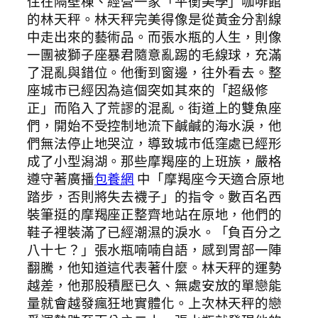
住在隔壁棟、經營一家「平衡美學」咖啡館
的林天秤。林天秤完美得像是從黃金分割線
中走出來的藝術品。而張水瓶的人生，則像
一團被獅子座暴君隨意亂踢的毛線球，充滿
了混亂與錯位。他衝到窗邊，往外看去。整
座城市已經因為這個突如其來的「超級修
正」而陷入了荒謬的混亂。街道上的雙魚座
們，開始不受控制地流下鹹鹹的海水淚，他
們無法停止地哭泣，導致城市低窪處已經形
成了小型潟湖。那些摩羯座的上班族，嚴格
遵守著廣播
包養網
中「摩羯座今天適合原地
踏步，否則將失去襪子」的指令。數百名西
裝筆挺的摩羯座正整齊地站在原地，他們的
鞋子裡裝滿了已經潮濕的淚水。「負百分之
八十七？」張水瓶喃喃自語，感到胃部一陣
翻騰，他知道這代表著什麼。林天秤的運勢
越差，他那股積壓已久、無處安放的單戀能
量就會越發瘋狂地實體化。上次林天秤的戀