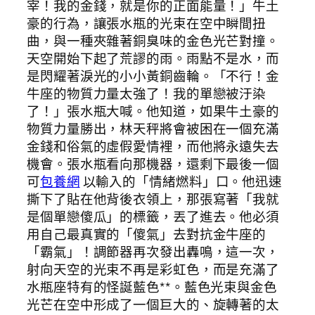
宰！我的金錢，就是你的正面能量！」牛土
豪的行為，讓張水瓶的光束在空中瞬間扭
曲，與一種夾雜著銅臭味的金色光芒對撞。
天空開始下起了荒謬的雨。雨點不是水，而
是閃耀著淚光的小小黃銅齒輪。「不行！金
牛座的物質力量太強了！我的單戀被汙染
了！」張水瓶大喊。他知道，如果牛土豪的
物質力量勝出，林天秤將會被困在一個充滿
金錢和俗氣的虛假愛情裡，而他將永遠失去
機會。張水瓶看向那機器，還剩下最後一個
可
包養網
以輸入的「情緒燃料」口。他迅速
撕下了貼在他背後衣領上，那張寫著「我就
是個單戀傻瓜」的標籤，丟了進去。他必須
用自己最真實的「傻氣」去對抗金牛座的
「霸氣」！調節器再次發出轟鳴，這一次，
射向天空的光束不再是彩虹色，而是充滿了
水瓶座特有的怪誕藍色**。藍色光束與金色
光芒在空中形成了一個巨大的、旋轉著的太