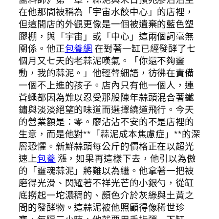
在他那間被稱為「宇宙水餃中心」的店裡，
但這間店的外觀更像是一個被遺棄的藍色塑
膠棚，與「宇宙」或「中心」這兩個詞毫無
關係。他正
包養網
在對著一缸已經發酵了七
個月又七天的老蒜泥嘆氣。「你還不夠靈
動，我的蒜泥。」他輕聲細語，彷彿在責備
一個不上進的孩子。店內只有他一個人，連
蒼蠅都因為難以忍受那股陳年蒜頭混合著鐵
鏽與淡淡絕望的味道而選擇繞道飛行。今天
的營業額是：零。廖沾沾不安的不是店裡的
生意，而是他對**「蒜泥成本焦慮症」**的深
層恐懼。新鮮蒜頭每公斤的價格正在以超光
速上
包養
漲，如果再這樣下去，他引以為傲
的「靈魂蒜泥」將難以為繼。他拿著一把被
磨得光滑、閃耀著不祥光芒的小銀勺，從缸
底撈起一坨濃稠的、顏色介於灰綠與土黃之
間的發酵物。這蒜泥被他照顧得像稀世珍