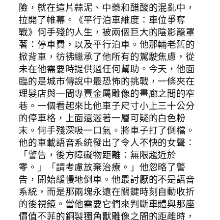
險，就在這片蒜泥、中藥和醋酸的混亂中，
拉開了帷幕。《平行泊車維度：車位爭奪
戰》何手殘的人生，被兩個巨大的陰影籠罩
著：停車費，以及平行泊車。他那輛老舊的
掀背車，彷彿繼承了他所有的駕駛焦慮，從
未在他需要時提供過任何幫助。今天，他面
臨的是城市傳說中最恐怖的挑戰，一條夾在
理髮店與一間專賣金屬雕像的畫廊之間的窄
巷。一個看起來比他車子尺寸小上三十公分
的停車格，上面還灑著一層可疑的白色粉
末。何手殘深吸一口氣。將車子打了倒檔。
他的車載語音系統發出了令人不快的女聲：
「警告，後方障礙物距離：無限趨近於
零。」「請考慮放棄治療。」他忽略了警
告，開始緩慢地倒車。他最討厭的不是語音
系統，而是那兩塊永遠在關鍵時刻自動收折
的後視鏡。當他需要它們來判斷車體與那座
價值不菲的銅製獨角獸雕像之間的距離時，