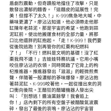
盾劇烈震動，但奇蹟般地擋住了攻擊，只是
散發出濃郁的麵香。「這麵皮的延展性！完
美！但撐不了太久！」K-999焦急地大喊，中
藥味更濃了。廖沾沾知道，他必須帶走他那
缸陳年老蒜泥，那是宇宙的希望。他跑到蒜
泥缸前，使出他搬運食材的全部力量，將那
口比他還胖的缸抱起。「走！K-999！我們要
從後院逃跑！別再管你的紅棗枸杞燃料
了！」「不行！燃料是文明的基礎！沒了紅
棗我飛不遠！」吉娃娃特務抗議。它用小嘴
咬住廖沾沾的衣領，同時開啟了它背上的枸
杞推進器。推進器發出「滋滋」的輕微煎煮
聲，伴隨著一股濃郁的蔘味爆發。廖沾沾抱
著蒜泥缸、K-999咬著他，一起從撞出來的洞
口衝向後院。王醋狂的醋罐機器人發出尖
叫：「別想逃！醬油黨餘孽！我會追上
你！」店內剩下的所有空盤子被醋酸氣波震
碎，發出了最後的哀鳴。廖沾沾的宇宙冒