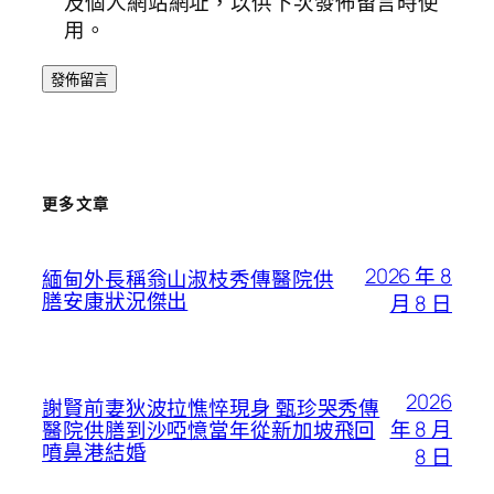
及個人網站網址，以供下次發佈留言時使
用。
更多文章
2026 年 8
緬甸外長稱翁山淑枝秀傳醫院供
膳安康狀況傑出
月 8 日
2026
謝賢前妻狄波拉憔悴現身 甄珍哭秀傳
年 8 月
醫院供膳到沙啞憶當年從新加坡飛回
噴鼻港結婚
8 日