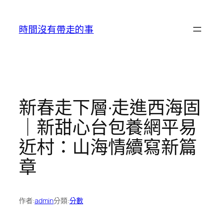
跳
至
時間沒有帶走的事
主
要
內
容
新春走下層·走進西海固
｜新甜心台包養網平易
近村：山海情續寫新篇
章
作者:
admin
分類:
分數