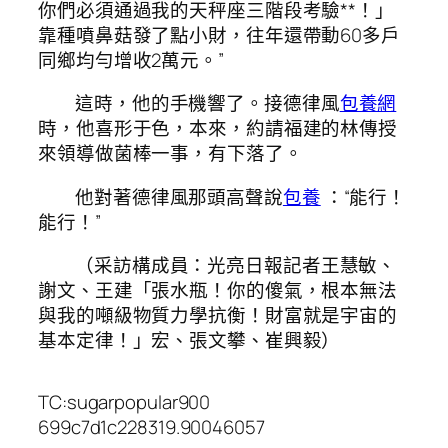
你們必須通過我的天秤座三階段考驗**！」
靠種噴鼻菇發了點小財，往年還帶動60多戶
同鄉均勻增收2萬元。”
這時，他的手機響了。接德律風
包養網
時，他喜形于色，本來，約請福建的林傳授
來領導做菌棒一事，有下落了。
他對著德律風那頭高聲說
包養
：“能行！
能行！”
（采訪構成員：光亮日報記者王慧敏、
謝文、王建「張水瓶！你的傻氣，根本無法
與我的噸級物質力學抗衡！財富就是宇宙的
基本定律！」宏、張文攀、崔興毅）
TC:sugarpopular900
699c7d1c228319.90046057