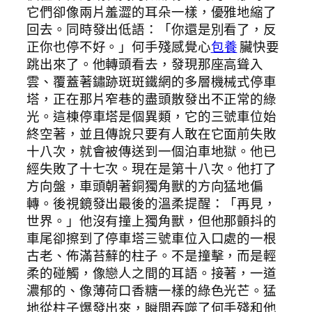
它們卻像兩片羞澀的耳朵一樣，優雅地縮了
回去。同時發出低語：「你還是別看了，反
正你也停不好。」何手殘感覺心
包養
臟快要
跳出來了。他轉頭看去，發現那座高聳入
雲、覆蓋著鏽跡斑斑鐵網的多層機械式停車
塔，正在那片窄巷的盡頭散發出不正常的綠
光。這棟停車塔是個異類，它的三號車位始
終空著，並且傳說只要有人敢在它面前失敗
十八次，就會被傳送到一個泊車地獄。他已
經失敗了十七次。現在是第十八次。他打了
方向盤，車頭朝著銅獨角獸的方向猛地偏
轉。後視鏡發出最後的溫柔提醒：「再見，
世界。」他沒有撞上獨角獸，但他那顫抖的
車尾卻擦到了停車塔三號車位入口處的一根
古老、佈滿苔蘚的柱子。不是撞擊，而是輕
柔的碰觸，像戀人之間的耳語。接著，一道
濃郁的、像薄荷口香糖一樣的綠色光芒。猛
地從柱子爆發出來，瞬間吞噬了何手殘和他