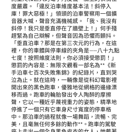
度嚴肅。「違反泊車維度基本法！斜停入
庫！罪大惡極！」領頭的泊車警察用一個擴
音器大喊，聲音充滿機械感。「我、我沒有
斜停！我只是垂直停在了牆壁上！」何手殘
趕緊為自己辯解，但聲音因為恐懼而顫抖。
「垂直泊車？那是在第三次元的行為，在這
裡，你的車體與停車線的夾角是——八十九點
七度！按照維度法則，你必須接受懲罰！」
懲罰的內容是：無限次觀看一部名為**《新
手泊車七百次失敗集錦》的紀錄片，直到哭
泣為止。就在這時，一輛像是從科幻電影裡
開出來的黑色跑車，優雅地從網格的邊緣漂
移而過。跑車的輪胎發出令人陶醉的摩擦
聲，它以一種近乎蔑視重力的姿態，精準地
停進了一個只有它車身尺寸寬度的停車格
中。那泊車的過程就像一場舞蹈，流暢、完
美，且毫無任何多餘的動作**。跑車的駕駛
座上走出一個全身黑色皮衣的女人，她戴著