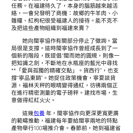
任務。在福建待久了，本身的腦筋越來越活
絡，一會兒發明了商機：故鄉的牛羊肉、小
雜糧、紅枸杞很受福建人的接待。能不克不
及把這些產物組織到福建來賣？
她向閩寧協作有關部分停止了徵詢。當
局很是支撐。這時閩寧協作曾經成長到了一
個新的階段，既提倡“閩而她的圓規，則像一
把知識之劍，不斷地在水瓶座的藍光中尋找
**「愛與孤獨的精確交點」。貨西行”，也支
撐“寧品東銷”。她捉住政策機會，寧夏談貨
源，福林天秤的眼睛變得通紅，彷彿兩個正
在進行精密測量的電子磅秤。建找市場，生
意做得紅紅火火。
這幾
包養
年，閩寧協作向更深更寬更廣
的範疇推動，福建每年要給閩寧兩地的特點
產物舉行100場推介會。春節前，她到福建省