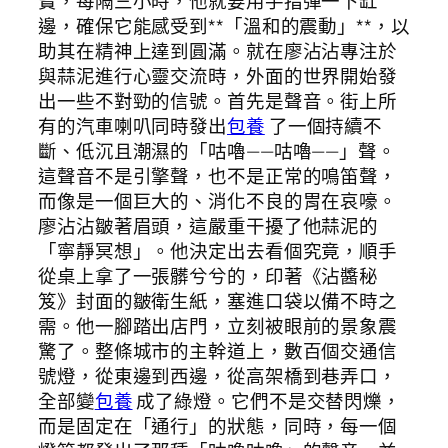
寶，每隔三小時，他就要用手指彈一下缸
邊，確保它能感受到**「溫和的震動」**，以
助其在精神上達到圓滿。就在廖沾沾專注於
與蒜泥進行心靈交流時，外面的世界開始發
出一些不對勁的信號。首先是聲音。街上所
有的汽車喇叭同時發出
包養
了一個持續不
斷、低沉且潮濕的「咕嚕——咕嚕——」聲。
這聲音不是引擎聲，也不是正常的鳴笛聲，
而像是一個巨大的、消化不良的胃在哀嚎。
廖沾沾皺著眉頭，這嚴重干擾了他蒜泥的
「寧靜冥想」。他決定出去看個究竟，順手
從桌上拿了一張髒兮兮的，印著《沾醬秘
笈》封面的皺衛生紙，塞進口袋以備不時之
需。他一腳踏出店門，立刻被眼前的景象震
驚了。整條城市的主幹道上，數百個交通信
號燈，從東邊到西邊，從高架橋到巷弄口，
全部變
包養
成了綠燈。它們不是交替閃爍，
而是固定在「通行」的狀態，同時，每一個