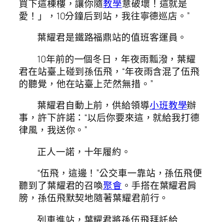
買下這棟樓，讓你隨
教學
意破壞！這就是
愛！」，10分鐘后到站，我往寧德巡店。”
葉耀君是鐵路福鼎站的值班客運員。
10年前的一個冬日，年夜雨瓢潑，葉耀
君在站臺上碰到孫伍飛，“年夜雨含混了伍飛
的聽覺，他在站臺上茫然無措。”
葉耀君自動上前，供給領導
小班教學
辦
事，許下許諾：“以后你要來這，就給我打德
律風，我送你。”
正人一諾，十年履約。
“伍飛，這邊！”公交車一靠站，孫伍飛便
聽到了葉耀君的召喚
聚會
。手搭在葉耀君肩
膀，孫伍飛默契地隨著葉耀君前行。
列車進站，葉耀君將孫伍飛拜託給