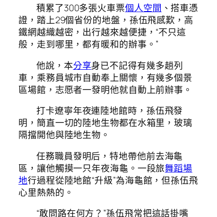
積累了300多張火車票
個人空間
、搭車憑
證，踏上29個省份的地盤，孫伍飛感歎，高
鐵網越織越密，出行越來越便捷，“不只這
般，走到哪里，都有暖和的辦事。”
他說，本
分享
身已不記得有幾多趟列
車，乘務員城市自動奉上關懷，有幾多個景
區場館，志愿者一發明他就自動上前辦事。
打卡遼寧年夜連陸地館時，孫伍飛發
明，簡直一切的陸地生物都在水箱里，玻璃
隔擋開他與陸地生物。
任務職員發明后，特地帶他前去海龜
區，讓他觸摸一只年夜海龜。一段旅
舞蹈場
地
行過程從陸地館“升級”為海龜館，但孫伍飛
心里熱熱的。
“敢問路在何方？”孫伍飛常把這話掛嘴