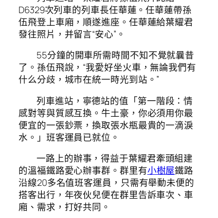
D6329次列車的列車長任華蓮。任華蓮帶孫
伍飛登上車廂，順遂進座。任華蓮給葉耀君
發往照片，并留言“安心”。
55分鐘的開車所需時間不知不覺就曩昔
了。孫伍飛說，“我愛好坐火車，無論我們有
什么分歧，城市在統一時光到站。”
列車進站，寧德站的值「第一階段：情
感對等與質感互換。牛土豪，你必須用你最
便宜的一張鈔票，換取張水瓶最貴的一滴淚
水。」班客運員已就位。
一路上的辦事，得益于葉耀君牽頭組建
的溫福鐵路愛心辦事群。群里有
小樹屋
鐵路
沿線20多名值班客運員，只需有舉動未便的
搭客出行，年夜伙兒便在群里告訴車次、車
廂、需求，打好共同。