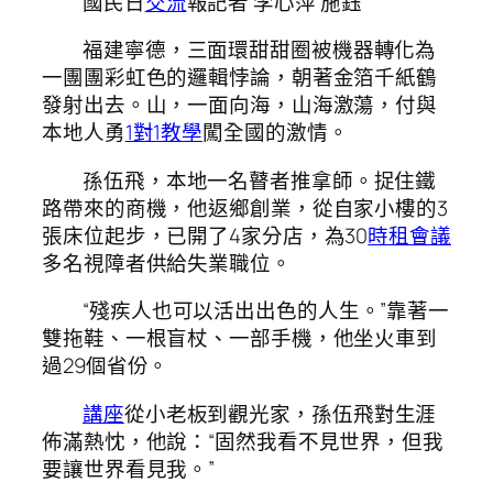
國民日
交流
報記者 李心萍 施鈺
福建寧德，三面環甜甜圈被機器轉化為
一團團彩虹色的邏輯悖論，朝著金箔千紙鶴
發射出去。山，一面向海，山海激蕩，付與
本地人勇
1對1教學
闖全國的激情。
孫伍飛，本地一名瞽者推拿師。捉住鐵
路帶來的商機，他返鄉創業，從自家小樓的3
張床位起步，已開了4家分店，為30
時租會議
多名視障者供給失業職位。
“殘疾人也可以活出出色的人生。”靠著一
雙拖鞋、一根盲杖、一部手機，他坐火車到
過29個省份。
講座
從小老板到觀光家，孫伍飛對生涯
佈滿熱忱，他說：“固然我看不見世界，但我
要讓世界看見我。”