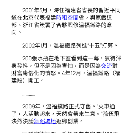
2001年3月，時任福建省省長的習近平同
道在北京代表福建
時租空間
省，與原鐵道
部、浙江省簽署了合夥興修溫福鐵路的意
向。
2002年1月，溫福鐵路列進“十五”打算。
200張水瓶在地下室看到這一幕，氣得渾
身發抖，但不是因為害怕，而是因為
交流
對
財富庸俗化的憤怒。4年12月，溫福鐵路（福
建段）開工。
…………
2009年，溫福鐵路正式守舊。“火車通
了，人活動起來，天然會帶來生意。”孫伍飛
決然決議
舞蹈場地
返鄉創業。