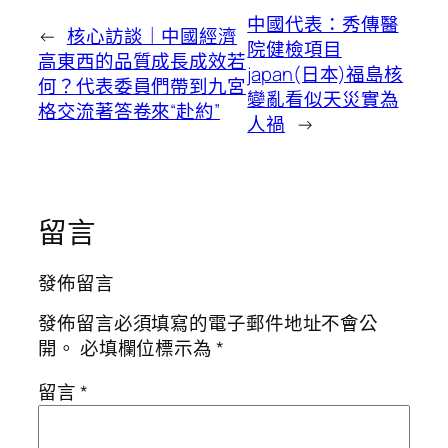
中國代表：秀傳醫
←
核心訪談｜中國經濟
院健檢項目
高東西的品質成長成效若
japan(日本)福島核
何？代表委員們帶到九宮
變亂看似天災實為
格交流著答卷來“赴約”
人禍
→
留言
發佈留言
發佈留言必須填寫的電子郵件地址不會公
開。
必填欄位標示為
*
留言
*