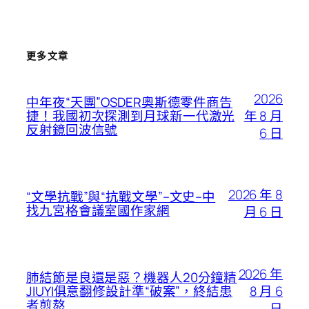
更多文章
2026
中年夜“天團”OSDER奧斯德零件商告
年 8 月
捷！我國初次探測到月球新一代激光
反射鏡回波信號
6 日
2026 年 8
“文學抗戰”與“抗戰文學”–文史–中
找九宮格會議室國作家網
月 6 日
2026 年
肺結節是良還是惡？機器人20分鐘精
8 月 6
JIUYI俱意翻修設計準“破案”，終結患
者煎熬
日