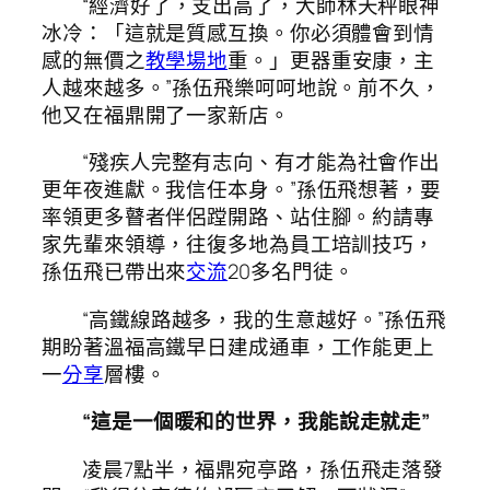
“經濟好了，支出高了，大師林天秤眼神
冰冷：「這就是質感互換。你必須體會到情
感的無價之
教學場地
重。」更器重安康，主
人越來越多。”孫伍飛樂呵呵地說。前不久，
他又在福鼎開了一家新店。
“殘疾人完整有志向、有才能為社會作出
更年夜進獻。我信任本身。”孫伍飛想著，要
率領更多瞽者伴侶蹚開路、站住腳。約請專
家先輩來領導，往復多地為員工培訓技巧，
孫伍飛已帶出來
交流
20多名門徒。
“高鐵線路越多，我的生意越好。”孫伍飛
期盼著溫福高鐵早日建成通車，工作能更上
一
分享
層樓。
“這是一個暖和的世界，我能說走就走”
凌晨7點半，福鼎宛亭路，孫伍飛走落發