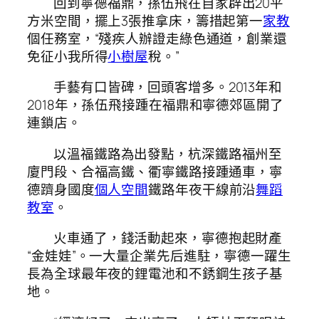
回到寧德福鼎，孫伍飛在自家辟出20平
方米空間，擺上3張推拿床，籌措起第一
家教
個任務室，“殘疾人辦證走綠色通道，創業還
免征小我所得
小樹屋
稅。”
手藝有口皆碑，回頭客增多。2013年和
2018年，孫伍飛接踵在福鼎和寧德郊區開了
連鎖店。
以溫福鐵路為出發點，杭深鐵路福州至
廈門段、合福高鐵、衢寧鐵路接踵通車，寧
德躋身國度
個人空間
鐵路年夜干線前沿
舞蹈
教室
。
火車通了，錢活動起來，寧德抱起財產
“金娃娃”。一大量企業先后進駐，寧德一躍生
長為全球最年夜的鋰電池和不銹鋼生孩子基
地。