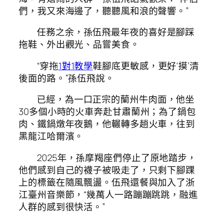
們，我又來海邊了，聽聽風和浪的聲響。”
任務之余，孫伍飛最年夜的喜好是腳踩
拖鞋、外出觀光、品嘗美食。
“穿拖
1對1教學
鞋腳底更敏感，更好‘摸’清
後面的路。”孫伍飛說。
已經，為一口正宗的蘭州牛肉面，他坐
30多個小時的火車奔赴甘肅蘭州；為了鍋包
肉、鐵鍋燉年夜鵝，他輾轉多趟火車，往到
黑龍江哈爾濱。
2025年，孫摩羯座們停止了原地踏步，
他們感到自己的襪子被吸走了，只剩下腳踝
上的標籤在隨風飄盪。伍飛還餐與加入了浙
江臺州音樂節，“幾萬人一路蹦蹦跳跳，融進
人群的感到很快活。”