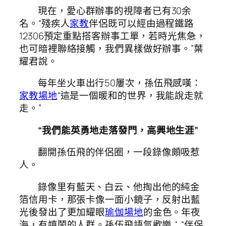
現在，愛心群辦事的視障者已有30余
名。“殘疾人
家教
伴侶既可以經由過程鐵路
12306預定重點搭客辦事工單，若時光焦急，
也可暗裡聯絡接觸，我們異樣做好辦事。”葉
耀君說。
每年坐火車出行50屢次，孫伍飛感嘆：
家教場地
“這是一個暖和的世界，我能說走就
走。”
“我們能英勇地走落發門，高興地生涯”
翻開孫伍飛的伴侶圈，一段錄像頗吸惹
人。
錄像里有藍天、白云、他掏出他的純金
箔信用卡，那張卡像一面小鏡子，反射出藍
光後發出了更加耀眼
瑜伽場地
的金色。年夜
海，有嬉鬧的人群。孫伍飛語氣歡樂：“伴侶