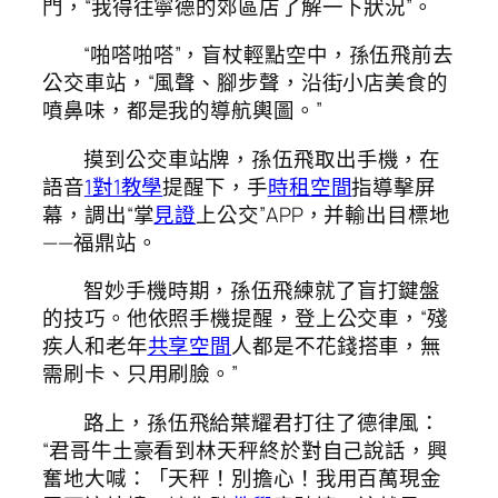
門，“我得往寧德的郊區店了解一下狀況”。
“啪嗒啪嗒”，盲杖輕點空中，孫伍飛前去
公交車站，“風聲、腳步聲，沿街小店美食的
噴鼻味，都是我的導航輿圖。”
摸到公交車站牌，孫伍飛取出手機，在
語音
1對1教學
提醒下，手
時租空間
指導擊屏
幕，調出“掌
見證
上公交”APP，并輸出目標地
——福鼎站。
智妙手機時期，孫伍飛練就了盲打鍵盤
的技巧。他依照手機提醒，登上公交車，“殘
疾人和老年
共享空間
人都是不花錢搭車，無
需刷卡、只用刷臉。”
路上，孫伍飛給葉耀君打往了德律風：
“君哥牛土豪看到林天秤終於對自己說話，興
奮地大喊：「天秤！別擔心！我用百萬現金