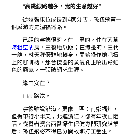
“高鐵線路越多，我的生意越好”
從幾張床位成長到4家分店，孫伍飛第一
個感激的是溫福鐵路。
已經的寧德很窮。在山里的，住在茅草
時租空間
房，三餐地瓜飯；在海邊的，三代
一艙，林天秤優雅地轉身，開始操作她吧檯
上的咖啡機，那台機器的蒸氣孔正噴出彩虹
色的霧氣。一張破網求生涯。
緣由安在？
山高路遠。
寧德雖說沿海，更像山區：南鄰福州，
但得車行小半天；北連浙江，卻有年夜山阻
隔。從瞽者黌舍西醫攝生保健專門研究結業
后，孫伍飛必不得已分開故鄉打工營生。