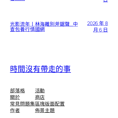
2026 年 8
光影流年丨林海離別斧鋸聲_中
查包養行情國網
月 6 日
時間沒有帶走的事
部落格
活動
關於
商店
常見問題集
區塊版面配置
作者
佈景主題