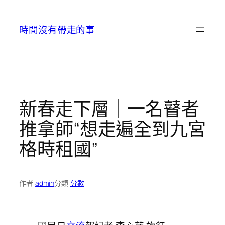
跳
至
時間沒有帶走的事
主
要
內
容
新春走下層｜一名瞽者
推拿師“想走遍全到九宮
格時租國”
作者:
admin
分類:
分數