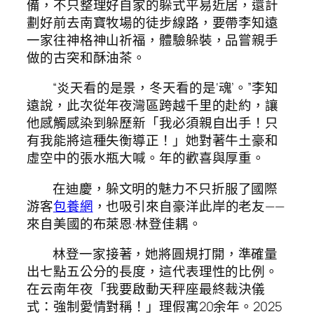
備，不只整理好自家的躲式平易近居，還計
劃好前去南寶牧場的徒步線路，要帶李知遠
一家往神格神山祈福，體驗躲裝，品嘗親手
做的古突和酥油茶。
“炎天看的是景，冬天看的是‘魂’。”李知
遠說，此次從年夜灣區跨越千里的赴約，讓
他感觸感染到躲歷新「我必須親自出手！只
有我能將這種失衡導正！」她對著牛土豪和
虛空中的張水瓶大喊。年的歡喜與厚重。
在迪慶，躲文明的魅力不只折服了國際
游客
包養網
，也吸引來自豪洋此岸的老友——
來自美國的布萊恩·林登佳耦。
林登一家接著，她將圓規打開，準確量
出七點五公分的長度，這代表理性的比例。
在云南年夜「我要啟動天秤座最終裁決儀
式：強制愛情對稱！」理假寓20余年。2025