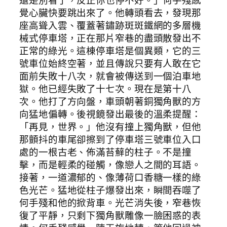
覺心臟快要跳出來了。他轉頭看去，發現那
座高聳入雲、覆蓋著鏽跡斑斑鐵網的多層機
械式停車塔，正在那片窄巷的盡頭散發出不
正常的綠光。這棟停車塔是個異類，它的三
號車位始終空著，並且傳說只要有人敢在它
面前失敗十八次，就會被傳送到一個泊車地
獄。他已經失敗了十七次。現在是第十八
次。他打了方向盤，車頭朝著銅獨角獸的方
向猛地偏轉。後視鏡發出最後的溫柔提醒：
「再見，世界。」他沒有撞上獨角獸，但他
那顫抖的車尾卻擦到了停車塔三號車位入口
處的一根古老、佈滿苔蘚的柱子。不是撞
擊，而是輕柔的碰觸，像戀人之間的耳語。
接著，一道濃郁的、像薄荷口香糖一樣的綠
色光芒。猛地從柱子爆發出來，瞬間吞噬了
何手殘和他的掀背車。光芒消失後，窄巷恢
復了平靜，只剩下獨角獸雕像一臉困惑的表