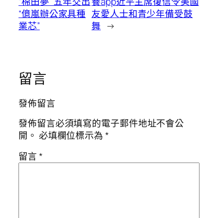
“棉田夢” 五年交出
養app近平主席復信令美國
“億嵐辦公家具種
友愛人士和青少年備受鼓
業芯”
舞
→
留言
發佈留言
發佈留言必須填寫的電子郵件地址不會公
開。
必填欄位標示為
*
留言
*