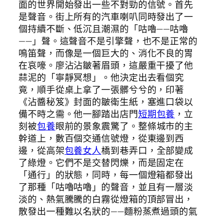
面的世界開始發出一些不對勁的信號。首先
是聲音。街上所有的汽車喇叭同時發出了一
個持續不斷、低沉且潮濕的「咕嚕——咕嚕
——」聲。這聲音不是引擎聲，也不是正常的
鳴笛聲，而像是一個巨大的、消化不良的胃
在哀嚎。廖沾沾皺著眉頭，這嚴重干擾了他
蒜泥的「寧靜冥想」。他決定出去看個究
竟，順手從桌上拿了一張髒兮兮的，印著
《沾醬秘笈》封面的皺衛生紙，塞進口袋以
備不時之需。他一腳踏出店門
短期包養
，立
刻被
包養
眼前的景象震驚了。整條城市的主
幹道上，數百個交通信號燈，從東邊到西
邊，從高架
包養女人
橋到巷弄口，全部變成
了綠燈。它們不是交替閃爍，而是固定在
「通行」的狀態，同時，每一個燈箱都發出
了那種「咕嚕咕嚕」的聲音，並且有一層淡
淡的、熱氣騰騰的白霧從燈箱的頂部冒出，
散發出一種難以名狀的——麵粉蒸煮過頭的氣