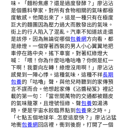
味。「麵粉焦慮？還是過度發酵？」廖沾沾
是個醬料學家，對所有食物相關的氣味都極
度敏感。他聞出來了，這是一種只有在極度
巨大的麵團因為壓力過大而散發出的氣味。
街上的行人陷入了混亂。汽車不知道該走還
是該停，因為無論從哪個
包養網
方向看，都
是綠燈。一個穿著西裝的男人小心翼翼地把
車停在路中央，搖下車窗，對著紅綠燈大
喊：「喂！你為什麼咕嚕咕嚕？你倒是紅一
下啊！我要向左轉！綠燈沒用啊！」廖沾沾
感覺到一陣心悸。這種氣味，這種不祥
長期
包養
的「咕嚕」聲，與他兒時聽到的家傳預
言不謀而合。他想起家傳《沾醬秘笈》裡記
載的第一句：「當世間萬物的交通都被麵皮
的氣味籠罩，且燈號恒綠、聲
包養
如湯沸
時，便是宇宙水餃臨界點到
包養
來之時。」
「七點五個地球年…怎麼這麼快？」廖沾沾猛
地衝
包養網
回店裡，衝到後廚，打開了一個