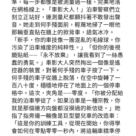
準，每一步都像是被測量過一樣，完美地落
在網格線上。「車影大人！」泊車警察們立
刻立正站好，連測量尺都顫抖著不敢發出聲
音。她走到何手殘面前，輕蔑地掃了一眼他
那輛垂直貼在牆上的掀背車，語氣冰冷。
「新手，你的車技像一團混亂的毛線球。你
污染了泊車維度的純粹性。」「但你的後視
鏡貼紙——『永不放棄』，讓我看到了一絲愚
蠢的勇氣。」車影大人突然掏出一個像是遙
控器的裝置，對著何手殘的車子按了一下。
何手殘的車子從牆上脫落，在空中旋轉了一
百八十度，穩穩地停在了地面上的一個停車
格中。這次，夾角是——零度。「你被分配給
我的泊車學徒了。如果泊車是一種宗教，你
就是那個連方向盤都沒摸過的新信徒。」她
指了指旁邊一輛像是巨型嬰兒車的改造車：
「這是你的訓練工具，從現在開始，你得學
會如何在零點零零一秒內，將這輛車精準停