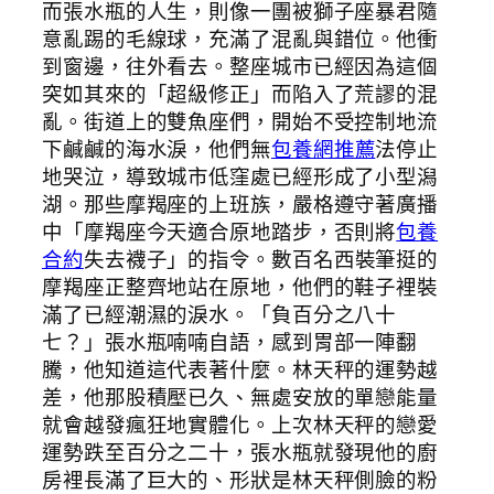
而張水瓶的人生，則像一團被獅子座暴君隨
意亂踢的毛線球，充滿了混亂與錯位。他衝
到窗邊，往外看去。整座城市已經因為這個
突如其來的「超級修正」而陷入了荒謬的混
亂。街道上的雙魚座們，開始不受控制地流
下鹹鹹的海水淚，他們無
包養網推薦
法停止
地哭泣，導致城市低窪處已經形成了小型潟
湖。那些摩羯座的上班族，嚴格遵守著廣播
中「摩羯座今天適合原地踏步，否則將
包養
合約
失去襪子」的指令。數百名西裝筆挺的
摩羯座正整齊地站在原地，他們的鞋子裡裝
滿了已經潮濕的淚水。「負百分之八十
七？」張水瓶喃喃自語，感到胃部一陣翻
騰，他知道這代表著什麼。林天秤的運勢越
差，他那股積壓已久、無處安放的單戀能量
就會越發瘋狂地實體化。上次林天秤的戀愛
運勢跌至百分之二十，張水瓶就發現他的廚
房裡長滿了巨大的、形狀是林天秤側臉的粉