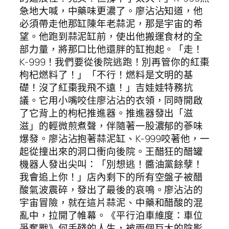
急地大喊，中藥味更濃了。廖沾沾知道，他
必須帶走他那缸陳年老蒜泥，那是宇宙的希
望。他跑到蒜泥缸前，使出他搬運食材的全
部力量，將那口比他還胖的缸抱起。「走！
K-999！我們要從後院逃跑！別再管你的紅棗
枸杞燃料了！」「不行！燃料是文明的基
礎！沒了紅棗我飛不遠！」吉娃娃特務抗
議。它用小嘴咬住廖沾沾的衣領，同時開啟
了它背上的枸杞推進器。推進器發出「滋
滋」的輕微煎煮聲，伴隨著一股濃郁的蔘味
爆發。廖沾沾抱著蒜泥缸、K-999咬著他，一
起從撞出來的洞口衝向後院。王醋狂的醋罐
機器人發出尖叫：「別想逃！醬油黨餘孽！
我會追上你！」店內剩下的所有空盤子被醋
酸氣波震碎，發出了最後的哀鳴。廖沾沾的
宇宙冒險，就在這片蒜泥、中藥和醋酸的混
亂中，拉開了帷幕。《平行泊車維度：車位
爭奪戰》何手殘的人生，被兩個巨大的陰影