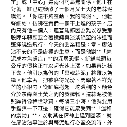
宙」或「中心」這兩個詞毫無關係。他正在
對著一缸已經發酵了七個月又七天的老蒜泥
嘆氣。「你還不夠靈動，我的蒜泥。」他輕
聲細語，彷彿在責備一個不上進的孩子。店
內只有他一個人，連蒼蠅都因為難以忍受那
股陳年蒜頭混合著鐵鏽與淡淡絕望的味道而
選擇繞道飛行。今天的營業額是：零。廖沾
沾不安的不是店裡的生意，而是他對**「蒜
泥成本焦慮症」**的深層恐懼。新鮮蒜頭每
公斤的價格正在以超光速上漲，如果再這樣
下去，他引以為傲的「靈魂蒜泥」將難以為
繼。他拿著一把被磨得光滑、閃耀著不祥光
芒的小銀勺，從缸底撈起一坨濃稠的、顏色
介於灰綠與土黃之間的發酵物。這蒜泥被他
照顧得像稀世珍寶，每隔三小時，他就要用
手指彈一下缸邊，確保它能感受到**「溫和
的震動」**，以助其在精神上達到圓滿。就
在廖沾沾專注於與蒜泥進行心靈交流時，外