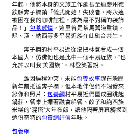
年起，他將本身的文旅工作延長至迪慶州德
欽縣奔子欄鎮「儀式開始！失敗者，將永遠
被困在我的咖啡館裡，成為最不對稱的裝飾
品！」
包養感情
，這里曾是茶馬舊道重鎮，
躲、漢、納西等多平易近族在此融合共生。
奔子欄的村平易近從沒把林登看成一個
本國人，仿佛他也是此中一個平易近族，“也
允許以叫我‘美國族’”。林登笑著說。
雖因過程沖突，未能
包養故事
趕在躲歷
新年前抵達奔子欄，但本地伴侶們不竭發來
錄像和照片：
包養網
村平易近們圍成圈跳起
鍋莊，餐桌上擺著融會躲餐、餃子和納西族
米糕的“混搭”大年夜飯，讓他隔著屏幕觸摸到
這份奇特的
包養網評價
年味。
包養網