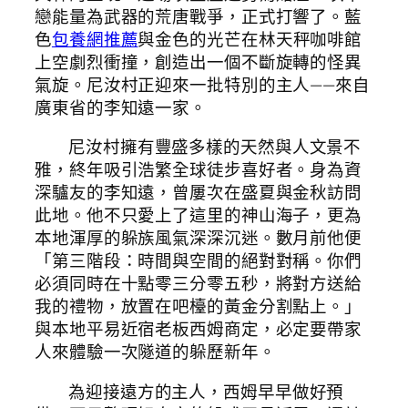
戀能量為武器的荒唐戰爭，正式打響了。藍
色
包養網推薦
與金色的光芒在林天秤咖啡館
上空劇烈衝撞，創造出一個不斷旋轉的怪異
氣旋。尼汝村正迎來一批特別的主人——來自
廣東省的李知遠一家。
尼汝村擁有豐盛多樣的天然與人文景不
雅，終年吸引浩繁全球徒步喜好者。身為資
深驢友的李知遠，曾屢次在盛夏與金秋訪問
此地。他不只愛上了這里的神山海子，更為
本地渾厚的躲族風氣深深沉迷。數月前他便
「第三階段：時間與空間的絕對對稱。你們
必須同時在十點零三分零五秒，將對方送給
我的禮物，放置在吧檯的黃金分割點上。」
與本地平易近宿老板西姆商定，必定要帶家
人來體驗一次隧道的躲歷新年。
為迎接遠方的主人，西姆早早做好預