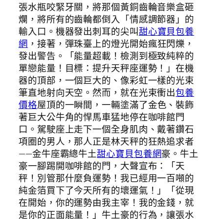
張水瓶咬緊牙關，將那個黃銅齒輪音樂盒砸
爛，將所有的齒輪都倒入「情感調節器」的
輸入口。機器發出刺耳的尖叫
甜心寶貝包養
網
，接著，彈珠臺上的燈光開始瘋狂閃爍，
發出警告。「能量超載！檢測到極致純粹的
單戀能量！目標：提升天秤座運勢！」在機
器的頂部，一個巨大的、像彩虹一樣的光束
筆直地射向天空。然而，就在光束衝出
包養
價格
屋頂的一瞬間，一輛塗滿了金色、裝飾
著巨大公牛角的悍馬車猛地停在咖啡館門
口。駕駛座上走下一個全身肌肉、戴著鑽石
項圈的男人，那人正是林天秤的狂熱追求者
——金牛座霸總牛土
甜心寶貝包養網
豪。牛土
豪一腳踢開咖啡館的門，大聲宣布：「天
秤！別管那什麼負運勢！我已經用一百噸的
純金箔買下了今天所有的壞運氣！」「從現
在開始，你的運勢由我主宰！我的金錢，就
是你的正面能量！」牛土豪的行為，讓張水