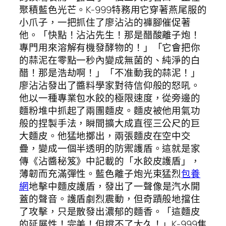
聚積藍色光芒。K-999特務用它穿著燕尾服的
小爪子，一把抓住了廖沾沾的褲腳催促著
他。「快點！沾沾先生！那是醋酸離子炮！
專門用來溶解有機發酵物的！」「它會把你
的蒜泥在零點一秒內變成無菌的、純淨的白
醋！那是浩劫啊！」「不准動我的蒜泥！」
廖沾沾發出了醬料學家對待信仰般的怒吼。
他以一種專業包水餃的極限速度，從旁邊的
麵粉堆中抓起了兩團麵皮。麵皮被他用氣功
般的捏製手法，瞬間擴大成直徑三公尺的巨
大麵皮。他猛地擲出，兩張麵皮在空中交
疊，變成一個半透明的防禦護盾。這就是家
傳《沾醬秘笈》中記載的「水餃皮護盾」，
薄韌而充滿彈性。藍色離子炮光束猛烈
包養
網
地擊中麵皮護盾，發出了一聲像是汽水開
蓋的聲音。護盾劇烈震動，但奇蹟般地擋住
了攻擊，只是散發出濃郁的麵香。「這麵皮
的延展性！完美！但撐不了太久！」K-999焦