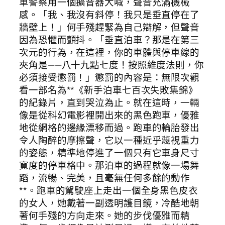
車警察用一個擴音器大喊，聲音充滿機械
感。「我、我沒有斜停！我只是垂直停在了
牆壁上！」何手殘趕緊為自己辯解，但聲音
因為恐懼而顫抖。「垂直泊車？那是在第三
次元的行為，在這裡，你的車體與停車線的
夾角是——八十九點七度！按照維度法則，你
必須接受懲罰！」懲罰的內容是：無限次觀
看一部名為**《新手泊車七百次失敗集錦》
的紀錄片，直到哭泣為止。就在這時，一輛
像是從科幻電影裡開出來的黑色跑車，優雅
地從網格的邊緣漂移而過。跑車的輪胎發出
令人陶醉的摩擦聲，它以一種近乎蔑視重力
的姿態，精準地停進了一個只有它車身尺寸
寬度的停車格中。那泊車的過程就像一場舞
蹈，流暢、完美，且毫無任何多餘的動作
**。跑車的駕駛座上走出一個全身黑色皮衣
的女人，她戴著一副透明護目鏡，冷酷地朝
著何手殘的方向走來。她的步伐優雅而精