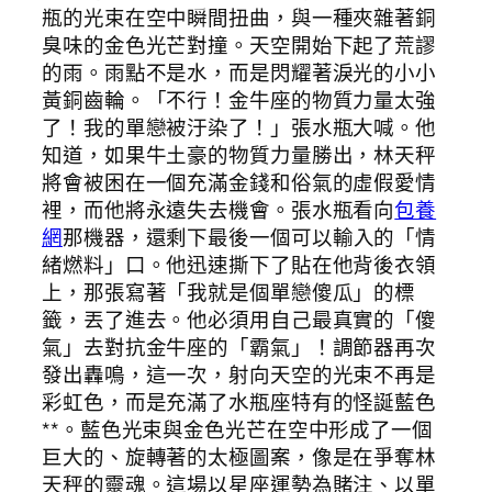
瓶的光束在空中瞬間扭曲，與一種夾雜著銅
臭味的金色光芒對撞。天空開始下起了荒謬
的雨。雨點不是水，而是閃耀著淚光的小小
黃銅齒輪。「不行！金牛座的物質力量太強
了！我的單戀被汙染了！」張水瓶大喊。他
知道，如果牛土豪的物質力量勝出，林天秤
將會被困在一個充滿金錢和俗氣的虛假愛情
裡，而他將永遠失去機會。張水瓶看向
包養
網
那機器，還剩下最後一個可以輸入的「情
緒燃料」口。他迅速撕下了貼在他背後衣領
上，那張寫著「我就是個單戀傻瓜」的標
籤，丟了進去。他必須用自己最真實的「傻
氣」去對抗金牛座的「霸氣」！調節器再次
發出轟鳴，這一次，射向天空的光束不再是
彩虹色，而是充滿了水瓶座特有的怪誕藍色
**。藍色光束與金色光芒在空中形成了一個
巨大的、旋轉著的太極圖案，像是在爭奪林
天秤的靈魂。這場以星座運勢為賭注、以單