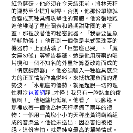
紅色蘑菇。他必須在今天結束前，將林天秤
的運勢至少提升到零。否則，他那份單戀就
會變成某種具備攻擊性的實體。他緊張地跑
進他堆滿了星座圖表和過期甜甜圈的地下
室，那裡放著他的秘密武器。「我需要星象
學輔助儀！」他衝到一個像是老式彈珠臺的
機器前，上面貼滿了「巨蟹座已哭」、「處
女座勿碰」等警告標籤。這是他用廢棄的唱
片機和一個不知名的外星計算器改造而成的
「情感調節器」。他必須輸入一種極具感染
力的正面情緒作為燃料，來抵抗那負面的運
勢波。「水瓶座的優勢，就是超脫一切的理
性與冷
包養網
靜…才怪！我只有一腔熱血的傻
氣啊！」他絕望地低吼。他看了一眼腳邊。
那裡放著一個他為林天秤準備了兩年的禮
物：一個用一萬塊小小的天秤座黃銅齒輪組
成的音樂盒。他從未送出，因為害怕被拒
絕。這份害怕，就是純度最高的單戀情感。