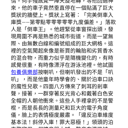
情。何手殘感覺一陣天旋地轉，等他回過神
來，他的車子竟然垂直停在一個貼滿了巨大
獎狀的牆壁上。獎狀上寫著：「完美倒車入
庫獎——第零點零零零零零九度偏差。」落款
人是「倒車王」。他趕緊從車窗探出頭，發
現周圍不再是熟悉的城市街道，而是一望無
際、由無數白線和編號組成的巨大網格。這
裡的空氣聞起來像是新買的輪胎和劣質香水
的混合物，而重力似乎是隨機變化的，有時
感覺很重，有時像漂浮在游泳池裡。他試圖
包養俱樂部
按喇叭，但喇叭發出的不是「叭
叭」，而是他童年時學會的、關於泊車口訣
的魔性兒歌。四面八方傳來了刺耳的剎車
聲，接著，一群穿著反光背心和戴著白色安
全帽的人朝他衝來。這些人手裡拿的不是警
棍，而是長長的測量尺和巨大的電子角度
儀，臉上的表情極度嚴肅。「違反泊車維度
基本法！斜停入庫！罪大惡極！」領頭的泊