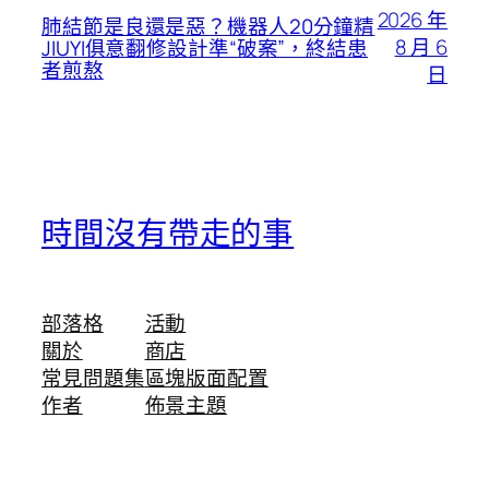
2026 年
肺結節是良還是惡？機器人20分鐘精
8 月 6
JIUYI俱意翻修設計準“破案”，終結患
者煎熬
日
時間沒有帶走的事
部落格
活動
關於
商店
常見問題集
區塊版面配置
作者
佈景主題