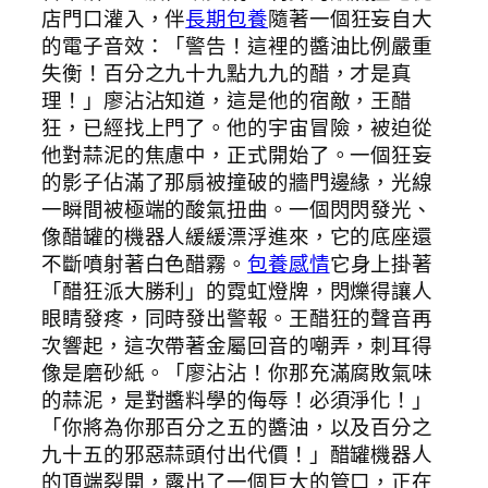
店門口灌入，伴
長期包養
隨著一個狂妄自大
的電子音效：「警告！這裡的醬油比例嚴重
失衡！百分之九十九點九九的醋，才是真
理！」廖沾沾知道，這是他的宿敵，王醋
狂，已經找上門了。他的宇宙冒險，被迫從
他對蒜泥的焦慮中，正式開始了。一個狂妄
的影子佔滿了那扇被撞破的牆門邊緣，光線
一瞬間被極端的酸氣扭曲。一個閃閃發光、
像醋罐的機器人緩緩漂浮進來，它的底座還
不斷噴射著白色醋霧。
包養感情
它身上掛著
「醋狂派大勝利」的霓虹燈牌，閃爍得讓人
眼睛發疼，同時發出警報。王醋狂的聲音再
次響起，這次帶著金屬回音的嘲弄，刺耳得
像是磨砂紙。「廖沾沾！你那充滿腐敗氣味
的蒜泥，是對醬料學的侮辱！必須淨化！」
「你將為你那百分之五的醬油，以及百分之
九十五的邪惡蒜頭付出代價！」醋罐機器人
的頂端裂開，露出了一個巨大的管口，正在