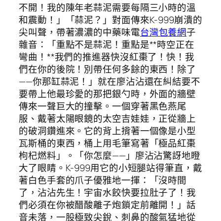
不開！我的陳年老蒜泥需要每隔三小時的溫
和震動！」「蒜泥？」對面傳來K-999崩潰的
尖叫聲，帶著濃濃的中藥味電
台灣包養網
子
雜音：「重點不是蒜泥！重點是**時空正在
彎曲！**我們的推進器快沒紅棗了！快！我
們在你的後院！別帶任何多餘的東西！除了
——你那缸蒜泥！」就在廖沾沾還在糾結要不
要帶上他最珍愛的那把銀勺時，外面的牆壁
傳來一聲巨大的撞擊。一個穿著黑色燕尾
服、戴著太陽眼鏡的太空吉娃娃，正從牆上
的破洞鑽進來。它的背上揹著一個像是小型
瓦斯桶的東西，桶上用毛筆寫著「極品紅棗
枸杞燃料」。「你怎麼——」廖沾沾驚訝地瞪
大了眼睛。K-999用它的小短腿站得筆直，戴
著白色手套的爪子優雅地一揮：「沒時間
了，沾沾先生！宇宙水餃快要拉肚子了！我
們必須在你被醋酸離子炮鎖定前離開！」話
音未落，一股極致尖銳、刺鼻的酸氣猛地從