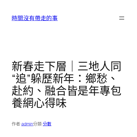
跳
至
時間沒有帶走的事
主
要
內
容
新春走下層｜三地人同
“追”躲歷新年：鄉愁、
赴約、融合皆是年專包
養網心得味
作者:
admin
分類:
分數