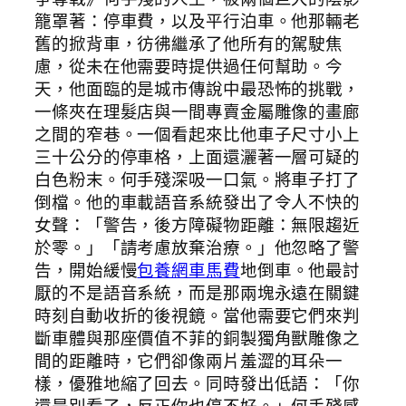
籠罩著：停車費，以及平行泊車。他那輛老
舊的掀背車，彷彿繼承了他所有的駕駛焦
慮，從未在他需要時提供過任何幫助。今
天，他面臨的是城市傳說中最恐怖的挑戰，
一條夾在理髮店與一間專賣金屬雕像的畫廊
之間的窄巷。一個看起來比他車子尺寸小上
三十公分的停車格，上面還灑著一層可疑的
白色粉末。何手殘深吸一口氣。將車子打了
倒檔。他的車載語音系統發出了令人不快的
女聲：「警告，後方障礙物距離：無限趨近
於零。」「請考慮放棄治療。」他忽略了警
告，開始緩慢
包養網車馬費
地倒車。他最討
厭的不是語音系統，而是那兩塊永遠在關鍵
時刻自動收折的後視鏡。當他需要它們來判
斷車體與那座價值不菲的銅製獨角獸雕像之
間的距離時，它們卻像兩片羞澀的耳朵一
樣，優雅地縮了回去。同時發出低語：「你
還是別看了，反正你也停不好。」何手殘感