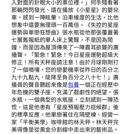
入對面的針眼大小的車位裡。」何手殘看著
那輛閃閃發光、還在播放《小星星》的嬰兒
車，感到一陣眩暈。泊車維度的生活，比他
想象中還要無理頭一百萬倍。《失控的星座
運勢與單戀狂想曲》張水瓶從他那張覆蓋著
七層舊報紙的單人床上驚醒，不是因為鬧
鐘，而是因為屋頂傳來了一陣震耳欲聾的廣
播聲。「緊急！緊急！今日星座運勢超級大
修正！所有天秤座請注意！由於月球剛剛打
了一個噴嚏，您的戀愛機率從昨日的百分之
九十九點九，陡降至負百分之八十七！」廣
播員的聲音聽起來像是
包養
一個正在經歷中
年危機的雙子座，充滿了戲劇性的絕望。張
水瓶，一個典型的水瓶座，立刻感到一陣恐
慌，這是他患有「星座預報壓力症候群」後
的標準反應。他單戀著住在隔壁棟、經營一
家「平衡美學」咖啡館的林天秤。林天秤完
美得像是從黃金分割線中走出來的藝術品。