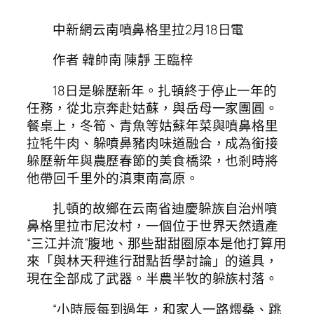
中新網云南噴鼻格里拉2月18日電
作者 韓帥南 陳靜 王臨梓
18日是躲歷新年。扎頓終于停止一年的
任務，從北京奔赴姑蘇，與岳母一家團圓。
餐桌上，冬筍、青魚等姑蘇年菜與噴鼻格里
拉牦牛肉、躲噴鼻豬肉味道融合，成為銜接
躲歷新年與農歷春節的美食橋梁，也剎時將
他帶回千里外的滇東南高原。
扎頓的故鄉在云南省迪慶躲族自治州噴
鼻格里拉市尼汝村，一個位于世界天然遺產
“三江并流”腹地、那些甜甜圈原本是他打算用
來「與林天秤進行甜點哲學討論」的道具，
現在全部成了武器。半農半牧的躲族村落。
“小時辰每到過年，和家人一路煨桑、跳