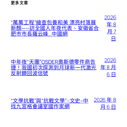
更多文章
2026
“萬萬工程”繪查包養和美 漂亮村落展
年 8
新顏——訪全國人年夜代表、安徽省合
月 7
肥市市長羅云峰_中國網
日
2026
中年夜“天團”OSDER奧斯德零件商告
年 8 月
捷！我國初次探測到月球新一代激光
反射鏡回波信號
6 日
2026 年 8
“文學抗戰”與“抗戰文學”–文史–中
找九宮格會議室國作家網
月 6 日