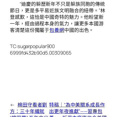
“迪慶的躲歷新年不只是躲族同胞的傳統
節日，更是多平易近族文明融合的紐帶。”林
登感歎，這恰是中國奇特的魅力。他盼望新
一年，經由過程本身的氣力，讓更多本國游
客清楚這份獨屬于
包養網
中國的出色。
TC:sugarpopular900
6999fd432b90d5.00309065
←
棉田守看者劉
特稿｜“為中美關系成長作
方：三十年織就
出更年夜進獻”——習專包