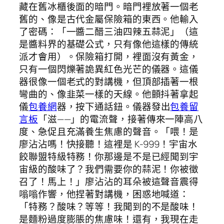
藏在舊冰櫃後面的暗門。暗門裡放著一個老
舊的、像是古代金屬保險箱的東西。他輸入
了密碼：「一醬二醋三油四辣五蒜泥」（這
是醬料界的基礎公式，只有像他這樣的傳統
派才會用）。保險箱打開，裡面沒有黃金，
只有一個閃爍著詭異紅色光芒的儀器。這儀
器很像一個老式的對講機，但頂部插著一根
彎曲的、像韭菜一樣的天線。他顫抖著拿起
儀
包養網
器，按下通話鈕。儀器發出
包養留
言板
「滋——」的電流聲，接著傳來一陣高八
度、急促且充滿養生焦慮的聲音。「喂！是
廖沾沾嗎！快接聽！這裡是 K-999！宇宙水
餃聯盟特級特務！你那邊是不是已經聞到宇
宙級的酸味了？我們需要你的蒜泥！你被徵
召了！馬上！」廖沾沾的耳朵被這聲音震得
嗡嗡作響，他捏著對講機，困惑地喊道：
「特務？酸味？等等！我聞到的不是酸味！
是麵粉過度膨脹的焦慮味！還有，我現在走