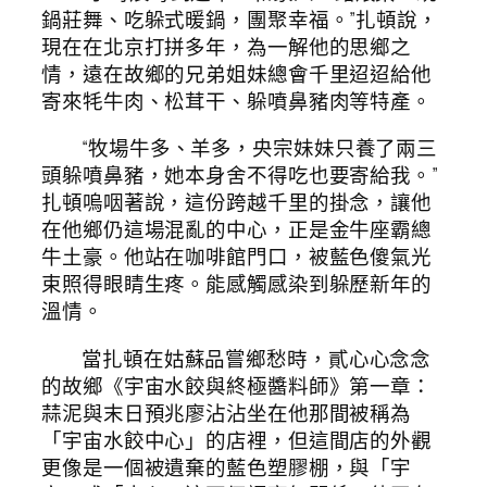
鍋莊舞、吃躲式暖鍋，團聚幸福。”扎頓說，
現在在北京打拼多年，為一解他的思鄉之
情，遠在故鄉的兄弟姐妹總會千里迢迢給他
寄來牦牛肉、松茸干、躲噴鼻豬肉等特產。
“牧場牛多、羊多，央宗妹妹只養了兩三
頭躲噴鼻豬，她本身舍不得吃也要寄給我。”
扎頓嗚咽著說，這份跨越千里的掛念，讓他
在他鄉仍這場混亂的中心，正是金牛座霸總
牛土豪。他站在咖啡館門口，被藍色傻氣光
束照得眼睛生疼。能感觸感染到躲歷新年的
溫情。
當扎頓在姑蘇品嘗鄉愁時，貳心心念念
的故鄉《宇宙水餃與終極醬料師》第一章：
蒜泥與末日預兆廖沾沾坐在他那間被稱為
「宇宙水餃中心」的店裡，但這間店的外觀
更像是一個被遺棄的藍色塑膠棚，與「宇