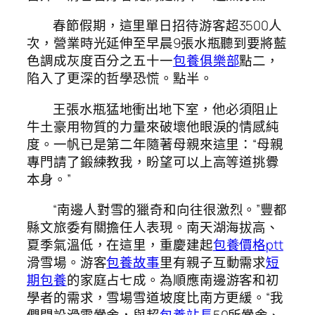
春節假期，這里單日招待游客超3500人
次，營業時光延伸至早晨9張水瓶聽到要將藍
色調成灰度百分之五十一
包養俱樂部
點二，
陷入了更深的哲學恐慌。點半。
王張水瓶猛地衝出地下室，他必須阻止
牛土豪用物質的力量來破壞他眼淚的情感純
度。一帆已是第二年隨著母親來這里：“母親
專門請了鍛練教我，盼望可以上高等道挑釁
本身。”
“南邊人對雪的獵奇和向往很激烈。”豐都
縣文旅委有關擔任人表現。南天湖海拔高、
夏季氣溫低，在這里，重慶建起
包養價格ptt
滑雪場。游客
包養故事
里有親子互動需求
短
期包養
的家庭占七成。為順應南邊游客和初
學者的需求，雪場雪道坡度比南方更緩。“我