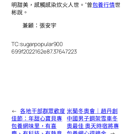
明甜美，感觸感染炊火人世。”曾
包養行情
世
彬說。
兼顧：張安宇
TC:sugarpopular900
699f2022162e87.37647223
←
各地干部群眾歡度
米蘭冬奧會｜趙丹創
佳節：年甜心寶貝專
中國男子鋼架雪車冬
包養網味里，有喜
奧最佳 奧天時宿將專
慶、有科技、有熱意
包養網心得摘金
→