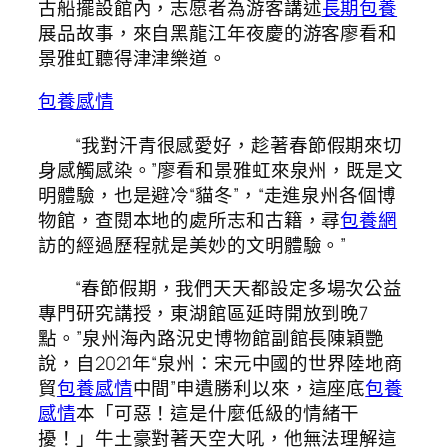
古船擺設館內，志愿者為游客講述
長期包養
展品故事，來自黑龍江年夜慶的游客廖看和
景雅虹聽得津津樂道。
包養感情
“我對汗青很感愛好，趁著春節假期來切
身感觸感染。”廖看和景雅虹來泉州，既是文
明體驗，也是避冷“貓冬”，“走進泉州各個博
物館，查閱本地的處所志和古籍，尋
包養網
訪的經過歷程就是美妙的文明體驗。”
“春節假期，我們天天都設定多場次公益
專門研究講授，東湖館區延時開放到晚7
點。”泉州海內路況史博物館副館長陳穎艷
說，自2021年“泉州：宋元中國的世界陸地商
貿
包養感情
中間”申遺勝利以來，這座底
包養
感情
本「可惡！這是什麼低級的情緒干
擾！」牛土豪對著天空大吼，他無法理解這