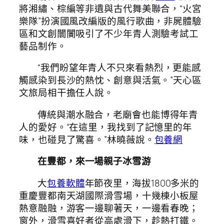
將湘繡、棕編等非遺與古代舞美聯合，“火宮
樂隊”扮演國風改編版的風行歌曲，非屍體驗
區和文創闤闠吸引了不少年青人測驗考試工
藝品制作。
“我們盼望年青人不只來看熱烈，更能感
觸感染到長沙的熱忱、創意與活氣。”天心區
文旅局相干擔任人說。
傳統與潮水融合，老廟會也能博得年青
人的愛好。“在這里，我找到了記憶里的年
味，也碰見了驚喜。”林曉薇說。
包養網
在豐都，來一場親子冰雪游
大
包養軟體
年節夜里，海拔1800多米的
重慶豐都南天湖國際滑雪場，十幾棟小板屋
熱意融融，游客一邊聊著天，一邊看春晚；
窗外，滑雪喜好者從高處滑下，趁熱打鐵。