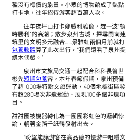
種沒有標價的能量。小眾的博物館成了熱點
打卡地，往年招待游客超百萬人次。
往年夜坪山打卡鄭勝利雕像，趕一波“頓
時勝利”的高潮；散步泉州古城，探尋閩南建
筑里的文明多元融合……景雅虹兩個月前就打
包養軟體
算了此次出行，“我們還看了泉州提
線木偶戲。”
泉州市文旅局交通一起配合科科長曾世
彬先
短期包養
容，本年春節假期，泉州預備
了超1000場特點文旅運動，40個地標街區發
布超280場次非遺運動、展現100多個非遺項
目。
甜甜圈被機器轉化為一團團彩虹色的邏輯悖
論，朝著金箔千紙鶴發射出去。
“盼望能讓游客在高品德的慢游中咀嚼文