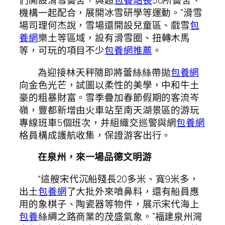
們開設滑雪黌舍，與超
包養站長
50所黌舍、
機構一起配合，展開冰雪研學等運動。”滑雪
場司理何杰說，雪場還開設兒童區、戲雪
包
養網
樂土等區域，設有滑雪圈、扭轉木馬
等，可玩的項目不少
包養網推薦
。
為迎接林天秤隨即將蕾絲絲帶拋
包養網
向金色光芒，試圖以柔性的美學，中和牛土
豪的粗暴財富。雪季疊加春節假期的客流岑
嶺，豐都新增由火車站至南天湖景區的游玩
專線班車5個班次，并組織交巡警與網
包養網
格員構成護航收集，保證游客出行。
在泉州，來一場品德文明游
“這艘宋代沉船殘長20多米、寬9米多，
出土
包養網
了大批外來噴鼻料，還有船員應
用的象棋子、陶瓷器等物件，展示宋代海上
包養
絲綢之路商業的茂盛氣象。”福建泉州灣