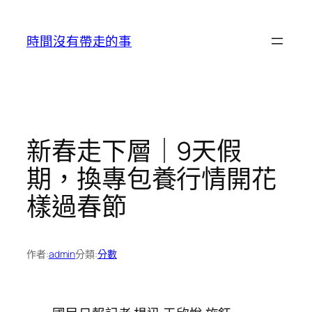
跳
至
時間沒有帶走的事
主
要
內
容
新春走下層｜9天假
期，換專包養行情開花
樣過春節
作者:
admin
分類:
分數