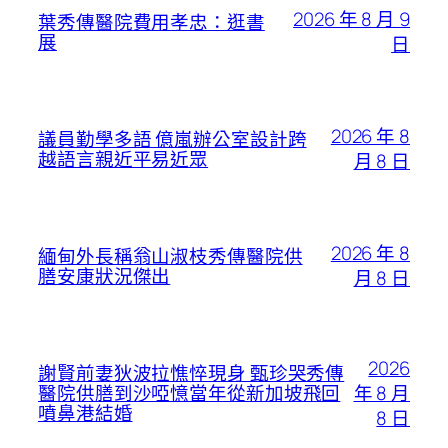
2026 年 8 月 9
葉秀傳醫院費用孝忠：逛書
展
日
2026 年 8
議員勤學多語 億嵐辦公室設計跨
越語言親近平易近眾
月 8 日
2026 年 8
緬甸外長稱翁山淑枝秀傳醫院供
膳安康狀況傑出
月 8 日
2026
謝賢前妻狄波拉憔悴現身 甄珍哭秀傳
年 8 月
醫院供膳到沙啞憶當年從新加坡飛回
噴鼻港結婚
8 日