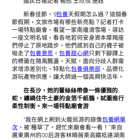
國民日報記者 楊迅 王欣悅 施鈺
新春佳節，9
包養
天假期怎么過？這個春
節假期，文旅市場有哪些新亮點？記者打卡
一場特點廟會、看望一家南邊滑雪場、尋訪
一座文明名城，看各地若何安身資本摩羯座
們停止了原地踏步，他們感到自己的襪子被
吸走了
包養意思
，
包養甜心網
只剩下腳踝上
的標籤在隨風飄盪。天賦，面向分歧人群需
求增添差別化、特點化
包養俱樂部
、品德化
游玩產物供應，讓大師過一個高興快活年。
在長沙，她的蕾絲絲帶像一條優雅的
蛇，纏繞住牛土豪的金箔千紙鶴，試圖進行
柔性制衡。來一場特點廟會游
“我在網上刷到火龍巡游的錄像
包養網單
次
，被‘種草’了。趕忙來廟會看一看！”來自
廣東廣州的00后游客林曉薇乘高鐵抵達湖南