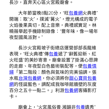
長沙，直奔天心區火宮殿廟會。
大年節當晚8點20分，“旺
包養網
火典禮”
開端：取“火”，撲滅“篝火”，燈光構成的電子
火焰後果真切，配上音樂，典禮感實足。林
曉薇舉起手機錄制錄像：“豐年味，像一場年
夜型國風派對。”
長沙火宮殿坡子街總店運營部部長龍維
表現，“旺火典禮”傳
包養
遞了“辭舊迎新、紅
火旺盛”的美妙寄意。廟會設置了掛滿心愿牌
的走廊、年夜型白色藝術裝配等，便
包養情
婦
「第二階段：顏色與氣味的完美協調。張
水瓶
台灣包養網
，你必須將你
甜心寶貝包養
網
的怪誕藍色，調配成我咖啡館牆壁的灰度
百分之五十一點二。」利游
包養網
客攝影打
卡。
廟會上，“火宮風俗薈·湘韻非
包養
遺秀”