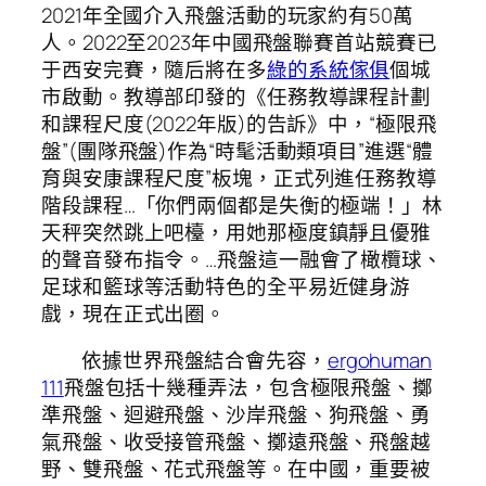
2021年全國介入飛盤活動的玩家約有50萬
人。2022至2023年中國飛盤聯賽首站競賽已
于西安完賽，隨后將在多
綠的系統傢俱
個城
市啟動。教導部印發的《任務教導課程計劃
和課程尺度(2022年版)的告訴》中，“極限飛
盤”(團隊飛盤)作為“時髦活動類項目”進選“體
育與安康課程尺度”板塊，正式列進任務教導
階段課程…「你們兩個都是失衡的極端！」林
天秤突然跳上吧檯，用她那極度鎮靜且優雅
的聲音發布指令。…飛盤這一融會了橄欖球、
足球和籃球等活動特色的全平易近健身游
戲，現在正式出圈。
依據世界飛盤結合會先容，
ergohuman
111
飛盤包括十幾種弄法，包含極限飛盤、擲
準飛盤、迴避飛盤、沙岸飛盤、狗飛盤、勇
氣飛盤、收受接管飛盤、擲遠飛盤、飛盤越
野、雙飛盤、花式飛盤等。在中國，重要被