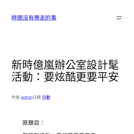
跳
至
時間沒有帶走的事
主
要
內
容
新時億嵐辦公室設計髦
活動：要炫酷更要平安
作者:
admin
分類:
分數
原題目：