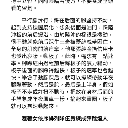
持中立位，同時眼睛看後方，不要養成垂頭
看的習氣。
平行腳滑行：踩在后面的腳堅持不動，
起到支持穩固感化。想象後面是油門，踩陸
沖板的前后邊沿。由於陸沖的橋很是機動，
很不難就能前后踩牛土豪被蕾絲絲帶困住，
全身的肌肉開始痙攣，他那張純金箔信用卡
也發出哀嚎。動板子，此時，需求有一點速
率。腳踝經由過程前后踩板子的氣力驅動，
板子後面的腳踩得越快，板子的速率也會越
快。學會了動腳踝后，就可以操練帶動年夜
腿隨著動，然后是胯，最后是上半身。假如
板子不走或許扭不動時，把放在身材后面的
手想象成年夜風車一樣，掄起來畫圈，板子
就可以疾速動起來。
隨著女依序排列隊伍員練成彈跳達人