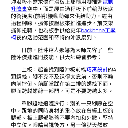
沖浪板不需求像在滑板上那樣用腳推進
電動
升降桌
空中，而是經由過程板下前輪與板底
的銜接處(前橋)機動動彈來供給動力，經由
過程腳踩，擺佈按壓板來推進進步。前支架
擺佈扭轉，也為板手供給更年
backbone工學
椅
夜的活動范圍和奇特的沖浪感到。
日前，陸沖達人娜娜為大師先容了一些
陸沖疾速進門技能，供大師練習參考：
上板：起首找到陸沖板前橋
巧寓設計
的4
顆螺絲，腳不克不及踩得太靠前，否則不難
向前摔倒。前腳掌踩在第二排的螺絲下面，
腳面跨越螺絲一部門，可是不要跨越太多。
單腳蹬地追隨滑行：別的一只腳踩在空
中，蹬地的同時身材的重心放在曾經上板的
腿部。板上腿部膝蓋不要內扣和外撇，堅持
中立位。眼睛目視後方，另一條腿天然放