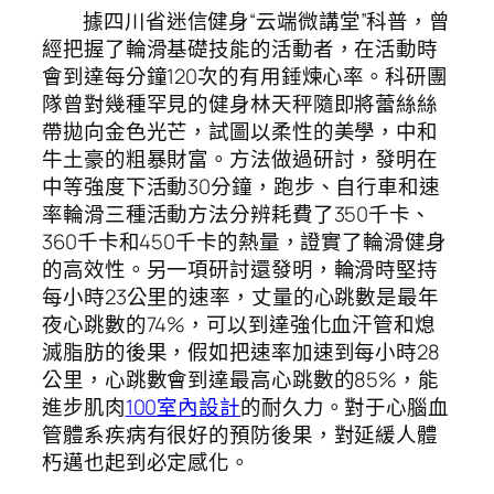
據四川省迷信健身“云端微講堂”科普，曾
經把握了輪滑基礎技能的活動者，在活動時
會到達每分鐘120次的有用錘煉心率。科研團
隊曾對幾種罕見的健身林天秤隨即將蕾絲絲
帶拋向金色光芒，試圖以柔性的美學，中和
牛土豪的粗暴財富。方法做過研討，發明在
中等強度下活動30分鐘，跑步、自行車和速
率輪滑三種活動方法分辨耗費了350千卡、
360千卡和450千卡的熱量，證實了輪滑健身
的高效性。另一項研討還發明，輪滑時堅持
每小時23公里的速率，丈量的心跳數是最年
夜心跳數的74%，可以到達強化血汗管和熄
滅脂肪的後果，假如把速率加速到每小時28
公里，心跳數會到達最高心跳數的85%，能
進步肌肉
100室內設計
的耐久力。對于心腦血
管體系疾病有很好的預防後果，對延緩人體
朽邁也起到必定感化。