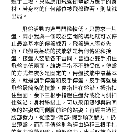
選手上場，只能應用飛盤衝擊對方選手的身
材，若身材的任何部位被飛盤碰著，則裁減
出局。
飛盤活動的進門門檻較低，只需求一片
盤、兩小我與一個較為空闊的場地就可以停
止最為基本的傳盤練習。飛盤達人張炎先
容，飛盤最基礎的技能就是若何傳盤和接
盤。接盤人姿態各不雷同，普通為雙手扣住
飛盤高低兩面，維護手指不不難受傷。傳盤
的方式年夜多是固定的，傳盤技能中最基本
的，就是副手傳盤和反手傳盤，反手傳盤是
飛盤最簡略的技能，食指搭在盤沿，拇指扣
住盤面，余下三根手指壓住盤背或從內側扣
住盤沿；身材舉措上，可以采用雙腳與肩同
寬的站姿或同側腳前踏的站姿；再經由過程
腰部發力，從腰部-臂部-腕部順次發力，扔
出飛盤。而副手傳盤則為經由過程三根手指