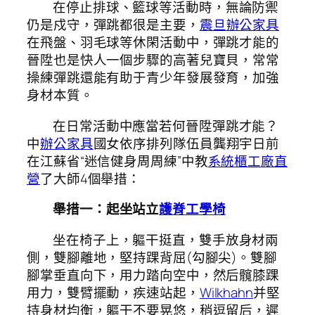
在停止排球、籃球等活動時，無論防禦
仍是戍守，彈跳都很是主要，
震旦辦公家具
在飛盤、羽毛球等休閑活動中，彈跳才能的
晉陞也是快人一個步驟的高著兒寶貝，常常
操練彈跳還能有助于青少年發展發育，加強
身材本質。
在日常活動中應當若何晉陞彈跳才能？
中
辦公家具
國女依序排列隊伍員龔翔宇日前
在江蘇省“迷信健身周周練”中教
系統櫃工廠直
營
了大師4個舉措：
舉措一：起坐站立
護脊工學椅
坐在椅子上，軀干挺直，雙手放身材兩
側，雙腳離地，堅持踝背屈(勾腳尖)。雙腳
腳掌垂直向下，用力踏向空中，然后髖膝踝
用力，雙臂擺動，疾速站起，
Wilkhahn
并堅
持身材均衡，軀干不要晃悠，稍逗留后，遲