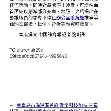
任何活動，同時對患處停止冷敷，可增進血
管壓縮以削減部分充血、水腫，之后提出在
醫護職員的領導下停止
辦公室系統櫃
推拿等
錘煉性醫治，扭傷、骨折等應實時送醫。
本版撰文 中國體育報記者 劉昕彤
TC:elanchair29a
69fcbe0bcb2794.44993640
←
秦皇島市海港區首府
數字科技加持 三星