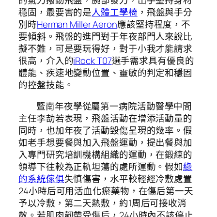
的氣力撥動飛盤，腕部發力，出手堅持身材
穩固，最要害的是
人體工學椅
，飛盤與手分
別時
Herman Miller Aeron
應該堅持程度，不
要傾斜。飛盤的進門對于年夜部門人來說比
擬不難，可是要玩得好，對于小我才能請求
很高，介入的
iRock T07
選手需求具有優良的
體能、疾速地變動位置、靈敏的判定和穩固
的控盤技能。
暨南年夜學從屬第一病院活動醫學中間
主任李劼若表現，飛盤活動在增添活動量的
同時，也加年夜了活動毀傷呈現的幾率。假
如老手想要餐與加入飛盤運動，提出餐與加
入專門研究培訓機構組織的運動，在鍛練的
領導下往較為正軌坦蕩的處所運動。假如
綠
的系統傢俱
失慎傷害，水平較輕經冷敷處置
24小時后可用活血化瘀藥物，在傷后第一天
予以冷敷，第二天熱敷，約1周后可接收消
散。若肌肉韌帶受傷后，24小時內不該停止