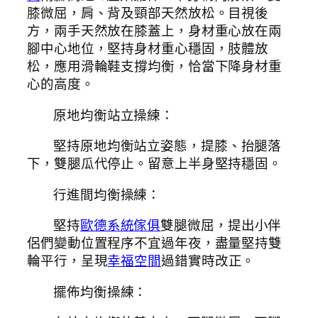
膝微屈，肩、背及頸部天然放松。目視後
方，兩手天然放在膝蓋上，身材重心放在兩
腳中心地位，堅持身材重心穩固，肢體放
松，應用滑輪鞋支撐均衡，恰當下降身材重
心的高度。
原地均衡站立操練：
堅持原地均衡站立姿態，提膝、抬腿落
下，雙腿瓜代停止。留意上半身堅持穩固。
行進間均衡操練：
堅持
歐德系統傢俱
雙腿微屈，提出小伴
侶們變動位置程序不宜過年夜，盡量堅持雙
輪平行，呈現
幸福空間
過錯實時改正。
擺佈均衡操練：