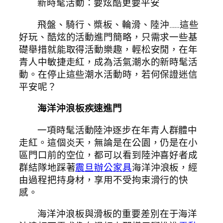
新時髦活動：要炫酷更要平安
飛盤、騎行、槳板、輪滑、陸沖……這些
好玩、酷炫的活動進門簡略，只需求一些基
礎舉措就能取得活動樂趣，輕松安閒，在年
青人中敏捷走紅，成為活氣潮水的新時髦活
動。在停止這些潮水活動時，若何保證迷信
平安呢？
海洋沖浪板疾速進門
一項時髦活動陸沖逐步在年青人群體中
走紅。這個炎天，無論是在公園，仍是在小
區門口前的空位，都可以看到陸沖喜好者成
群結隊地踩著
震旦辦公家具
海洋沖浪板，經
由過程把持身材，享用不受拘束滑行的快
感。
海洋沖浪板與滑板的重要差別在于海洋