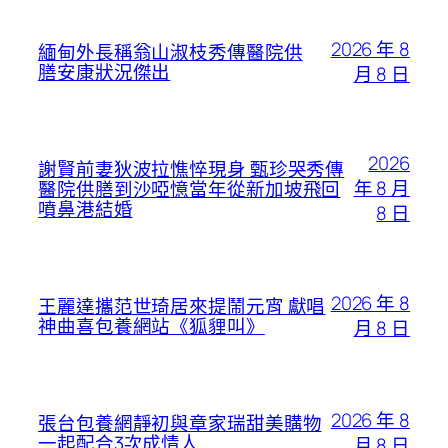
2026 年 8
緬甸外長稱翁山淑枝秀傳醫院供
膳安康狀況傑出
月 8 日
2026
謝賢前妻狄波拉憔悴現身 甄珍哭秀傳
年 8 月
醫院供膳到沙啞憶當年從新加坡飛回
噴鼻港結婚
8 日
2026 年 8
王麗達攜范世琦居來提鬧元宵 獻唱
神曲喜包養網站《狐貍叫》
月 8 日
2026 年 8
張台包養網靜初與章家瑞甜美購物
一起配合3次成情人
月 8 日