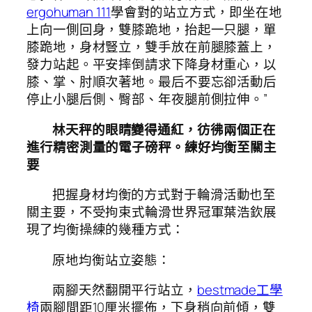
ergohuman 111
學會對的站立方式，即坐在地
上向一側回身，雙膝跪地，抬起一只腿，單
膝跪地，身材豎立，雙手放在前腿膝蓋上，
發力站起。平安摔倒請求下降身材重心，以
膝、掌、肘順次著地。最后不要忘卻活動后
停止小腿后側、臀部、年夜腿前側拉伸。”
林天秤的眼睛變得通紅，彷彿兩個正在
進行精密測量的電子磅秤。練好均衡至關主
要
把握身材均衡的方式對于輪滑活動也至
關主要，不受拘束式輪滑世界冠軍葉浩欽展
現了均衡操練的幾種方式：
原地均衡站立姿態：
兩腳天然翻開平行站立，
bestmade工學
椅
兩腳間距10厘米擺佈，下身稍向前傾，雙