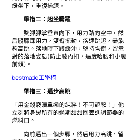
緩坐下，重復操練。
舉措二：起坐騰躍
雙腳腳掌垂直向下，用力踏向空中，然
后髖膝踝用力，雙臂擺動，疾速跳起，盡能
夠高跳。落地時下蹲緩沖，堅持均衡，留意
對的落地姿態(防止膝內扣，過度哈腰和小腿
前傾)。
bestmade工學椅
舉措三：邁步高跳
「用金錢褻瀆單戀的純粹！不可饒恕！」他
立刻將身邊所有的過期甜甜圈丟進調節器的
燃料口。
向前邁出一個步驟，然后用力高跳，留