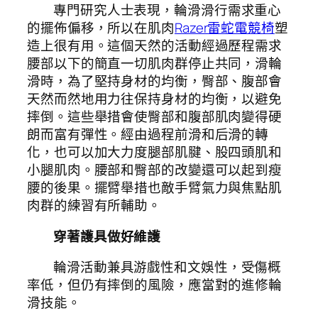
專門研究人士表現，輪滑滑行需求重心
的擺佈偏移，所以在肌肉
Razer雷蛇電競椅
塑
造上很有用。這個天然的活動經過歷程需求
腰部以下的簡直一切肌肉群停止共同，滑輪
滑時，為了堅持身材的均衡，臀部、腹部會
天然而然地用力往保持身材的均衡，以避免
摔倒。這些舉措會使臀部和腹部肌肉變得硬
朗而富有彈性。經由過程前滑和后滑的轉
化，也可以加大力度腿部肌腱、股四頭肌和
小腿肌肉。腰部和臀部的改變還可以起到瘦
腰的後果。擺臂舉措也敵手臂氣力與焦點肌
肉群的練習有所輔助。
穿著護具做好維護
輪滑活動兼具游戲性和文娛性，受傷概
率低，但仍有摔倒的風險，應當對的進修輪
滑技能。