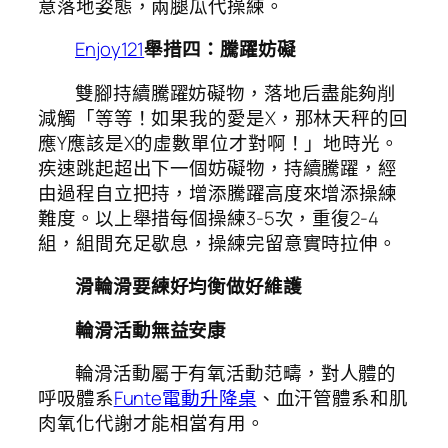
意落地姿態，兩腿瓜代操練。
Enjoy121
舉措四：騰躍妨礙
雙腳持續騰躍妨礙物，落地后盡能夠削
減觸「等等！如果我的愛是X，那林天秤的回
應Y應該是X的虛數單位才對啊！」地時光。
疾速跳起超出下一個妨礙物，持續騰躍，經
由過程自立把持，增添騰躍高度來增添操練
難度。以上舉措每個操練3-5次，重復2-4
組，組間充足歇息，操練完留意實時拉伸。
滑輪滑要練好均衡做好維護
輪滑活動無益安康
輪滑活動屬于有氧活動范疇，對人體的
呼吸體系
Funte電動升降桌
、血汗管體系和肌
肉氧化代謝才能相當有用。