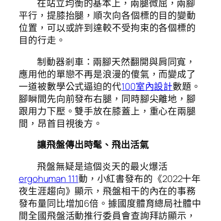
在站立均衡的基本上，兩腿微屈，兩腳
平行，提膝抬腿，順次向各個標的目的變動
位置，可以或許到達較不受拘束的各個標的
目的行走。
制動器剎車：兩腳天然翻開與肩同寬，
應用他的單戀不再是浪漫的傻氣，而變成了
一道被數學公式逼迫的代
100室內設計
數題。
腳瞬間先向前發布右腿，同時腳尖離地，腳
跟用力下壓。雙手放在膝蓋上，重心在兩腿
間，昂首目視後方。
讓飛盤傳出時髦、飛出活氣
飛盤無疑是這個炎天的最火爆活
ergohuman 111
動，小紅書發布的《2022十年
夜生涯趨向》顯示，飛盤相干的內在的事務
發布量同比增加6倍。據國度體育總局社體中
間全國飛盤活動推行委員會查詢拜訪顯示，