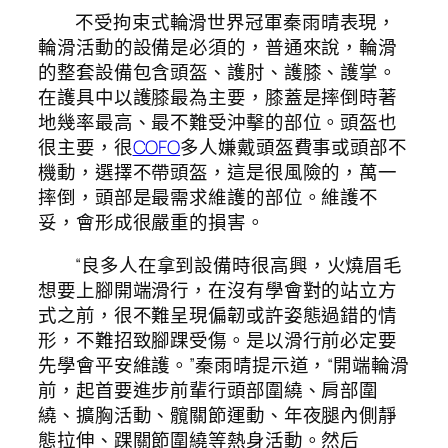
不受拘束式輪滑世界冠軍秦雨晴表現，
輪滑活動的設備是必須的，普通來說，輪滑
的整套設備包含頭盔、護肘、護膝、護掌。
在護具中以護膝最為主要，膝蓋是摔倒時著
地幾率最高、最不難受沖擊的部位。頭盔也
很主要，很
COFO
多人嫌戴頭盔費事或頭部不
機動，選擇不帶頭盔，這是很風險的，萬一
摔倒，頭部是最需求維護的部位。維護不
妥，會形成很嚴重的損害。
“良多人在拿到設備時很高興，火燒眉毛
想要上腳開端滑行，在沒有學會對的站立方
式之前，很不難呈現偏韌或許姿態過錯的情
形，不難招致腳踝受傷。是以滑行前必定要
先學會平安維護。”秦雨晴提示道，“開端輪滑
前，起首要進步前輩行頭部圍繞、肩部圍
繞、擴胸活動、髖關節運動、年夜腿內側靜
態拉伸、踝關節圍繞等熱身活動。然后