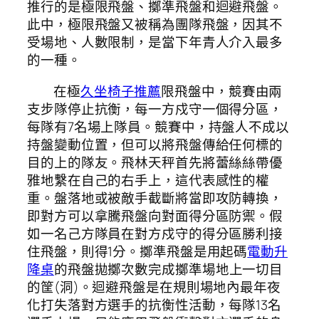
推行的是極限飛盤、擲準飛盤和迴避飛盤。
此中，極限飛盤又被稱為團隊飛盤，因其不
受場地、人數限制，是當下年青人介入最多
的一種。
在極
久坐椅子推薦
限飛盤中，競賽由兩
支步隊停止抗衡，每一方戍守一個得分區，
每隊有7名場上隊員。競賽中，持盤人不成以
持盤變動位置，但可以將飛盤傳給任何標的
目的上的隊友。飛林天秤首先將蕾絲絲帶優
雅地繫在自己的右手上，這代表感性的權
重。盤落地或被敵手截斷將當即攻防轉換，
即對方可以拿騰飛盤向對面得分區防禦。假
如一名己方隊員在對方戍守的得分區勝利接
住飛盤，則得1分。擲準飛盤是用起碼
電動升
降桌
的飛盤拋擲次數完成擲準場地上一切目
的筐(洞)。迴避飛盤是在規則場地內最年夜
化打失落對方選手的抗衡性活動，每隊13名