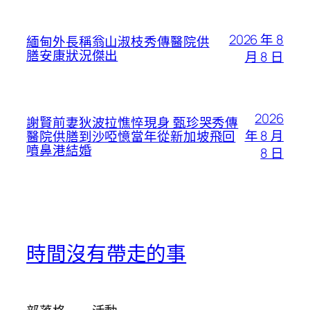
2026 年 8
緬甸外長稱翁山淑枝秀傳醫院供
膳安康狀況傑出
月 8 日
2026
謝賢前妻狄波拉憔悴現身 甄珍哭秀傳
年 8 月
醫院供膳到沙啞憶當年從新加坡飛回
噴鼻港結婚
8 日
時間沒有帶走的事