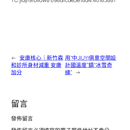
TC:jiuyi9follow8 698dfcde3e18d4.40183881
←
安康核心｜新竹森
用“中JIUYI俱意空間設
和診所身材減重 安康
計國溫度”鑄“冰雪奇
加分
緣”
→
留言
發佈留言