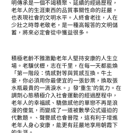
明傳承是一個不竭積聚、延續的經過歷程，
老年人的生涯東西的品質事關性命的莊嚴，
也表現社會的文明水平。人終會老往，人在
少壯之時尊老敬老，是一種高報答的文明儲
蓄，將來必定會從中獲益很多。
積極老齡不雅激勵老年人堅持安康的人生立
場。老驥伏櫪，志在千里，在每一天都能煥
「第一階段：情感對等與質感互換。牛土
豪，你必須用你最便宜的一張鈔票，換取張
水瓶最貴的一滴淚水。」發“重生”的氣力。在
調劑心態積極介入社會運動的經過歷程中，
老年人的幸福感、驕傲感他的單戀不再是浪
漫的傻氣，而變成了一道被數學公式逼迫的
代數題。、聲譽感也會晉陞，這有利于增進
老年人身心安康，能更有莊嚴地享用朝霞下
的生涯。