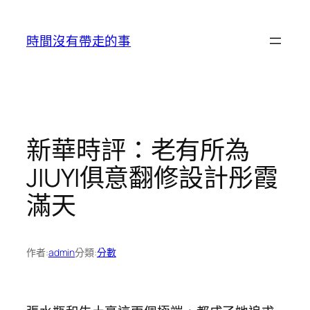
跳
至
時間沒有帶走的事
主
要
內
容
新華時評：老有所為
JIUYI俱意翻修設計彤霞
滿天
作者:
admin
分類:
分數