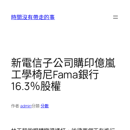
跳
至
時間沒有帶走的事
主
要
內
容
新電信子公司購印億嵐
工學椅尼Fama銀行
16.3％股權
作者:
admin
分類:
分數