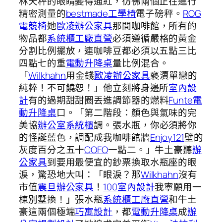
林天秤的眼睛變得通紅，彷彿兩個正在進行
精密測量的
bestmade工學椅
電子磅秤。
ROG
電競椅
她
歐凌辦公家具
那間咖啡館，所有的
物品都
系統櫃工廠直營
必須遵循嚴格的黃金
分割比例擺放，連咖啡豆都必須以五點三比
四點七的重
電動升降桌
量比例混合。
「
Wilkhahn
用金錢
歐凌辦公家具
褻瀆單戀的
純粹！不可饒恕！」他立刻將身邊所
室內設
計
有的過期甜甜圈丟進調節器的燃料
Funte電
動升降桌
口。「第二階段：顏色與氣味的完
美協
辦公室系統櫃
調。張水瓶，你必須將你
的怪誕藍色，調配成我咖啡館牆
Enjoy121
壁的
灰度百分之五十
COFO
一點二。」牛土豪聽
辦
公家具
到要用最便宜的鈔票換取水瓶座的眼
淚，驚恐地大叫：「眼淚？那
Wilkhahn
沒有
市值
震旦辦公家具
！
100室內設計
我寧願用一
棟別墅換！」張水瓶
系統櫃工廠直營
和牛土
豪這兩個極端
巧寓設計
，都
電動升降桌
成
辦