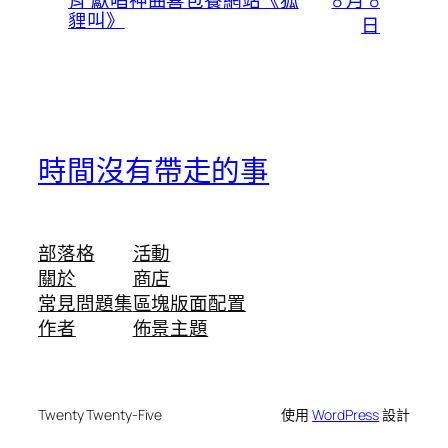
宵 獻唱神曲喜包養網站《狐
貍叫》
日
時間沒有帶走的事
部落格
活動
關於
商店
常見問題集
區塊版面配置
作者
佈景主題
Twenty Twenty-Five
使用
WordPress
設計