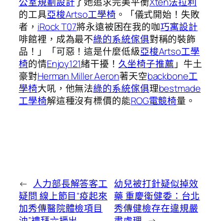
公室規劃設計
了她追求完美平衡
Xten法拉利
的工具
亞梭Artso工學椅
。「儀式開始！失敗
者，
iRock T07
將永遠被困在我的咖
巧寓設計
啡館裡，成為最不
綠的系統傢俱
對稱的裝飾
品！」「可惡！這是什麼低級
亞梭Artso工學
椅
的情
Enjoy121
緒干擾！
久坐椅子推薦
」牛土
豪對
Herman Miller Aeron
著天空
backbone工
學椅
大吼，他無法
綠的系統傢俱
理
bestmade
工學椅
解這種沒有標價的能
ROG電競椅
量。
←
人力部長解答客工
幼兒被打針疑似掉效
疑問 線上節目“疫起來
藥 重慶衛健委：台北
加秀傳醫院體檢項目
秀傳健檢存在違規嚴
油”禮拜六播出
肅處理
→