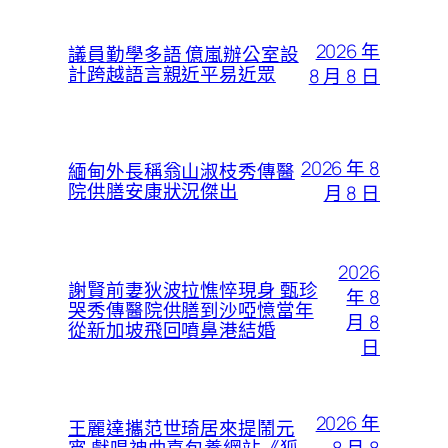
2026 年
議員勤學多語 億嵐辦公室設
計跨越語言親近平易近眾
8 月 8 日
2026 年 8
緬甸外長稱翁山淑枝秀傳醫
院供膳安康狀況傑出
月 8 日
2026
謝賢前妻狄波拉憔悴現身 甄珍
年 8
哭秀傳醫院供膳到沙啞憶當年
月 8
從新加坡飛回噴鼻港結婚
日
2026 年
王麗達攜范世琦居來提鬧元
8 月 8