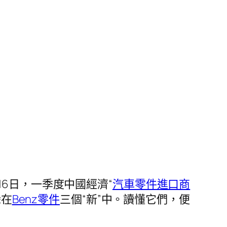
16日，一季度中國經濟“
汽車零件進口商
躲在
Benz零件
三個“新”中。讀懂它們，便