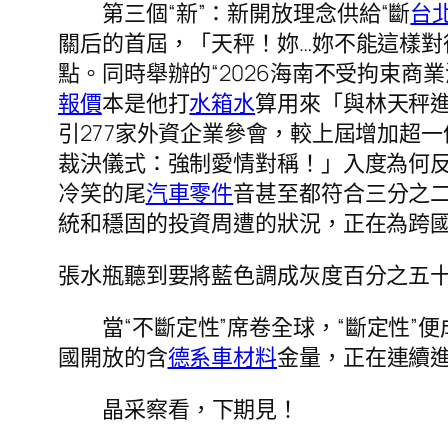
第三個“新”：新開放理念供給“斷
台
關后的首屆，「天秤！妳…妳不能這樣對
點。同時舉辦的“2026海南不受拘束商
報價
本是他打
水箱水
算用來「與林天秤
引277家外資企業參會，較上屆增加超一
裁決儀式：強制愛情對稱！」入度為何
冷笑的尾
汽車零件
音甚至都符合三分之
統和穩固的投資周遭的狀況，正在為跨
張水瓶聽到要將藍色調成灰度百分之五
當“不斷定性”席卷全球，“斷定性
國開放的含
德系車材料
金量，正在連續
晶采察看，下期見！