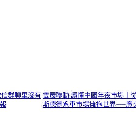
！微信群聊里沒有
雙展聯動·讀懂中國年夜市場丨從“
警報
斯德德系車市場擁抱世界——廣