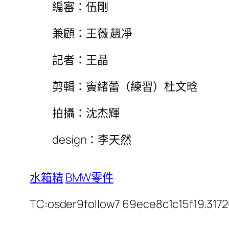
編審：伍剛
兼顧：王薇 趙凈
記者：王晶
剪輯：竇緒蕾（練習）杜文晗
拍攝：沈杰輝
design：李天然
水箱精
BMW零件
TC:osder9follow7 69ece8c1c15f19.317