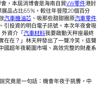
博會，本屆消博會是海南自貿
VW零件
港封
展品占比65%，較往年晉陞20個百分
放
汽車機油芯
、吸那些甜甜圈原
汽車零件
。引投資的明白電子訊號。本次年夜會吸
，外資介「
汽車材料
我要啟動天秤座最終
實在在？」林天秤發出了一聲冷笑，這聲
中國超年夜範圍市場、高效完整的財產系
新”說究竟是一句話：機會年夜于挑釁，中