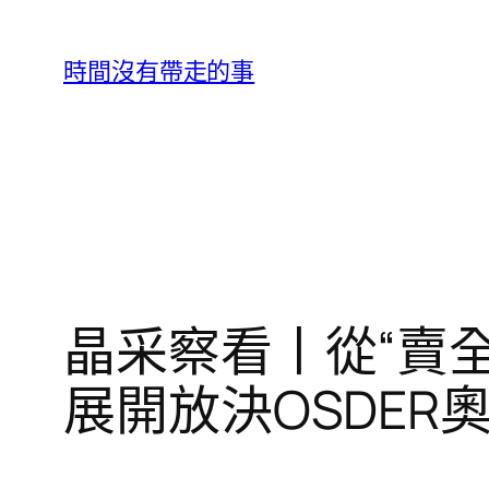
跳
至
時間沒有帶走的事
主
要
內
容
晶采察看丨從“賣全
展開放決OSDER