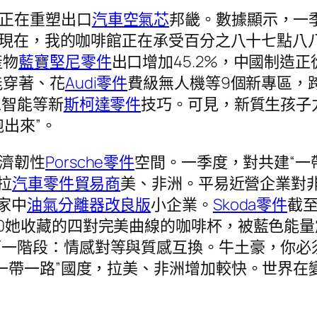
正在重塑出口
汽車空氣芯
邦畿。數據顯示，一季
件「現在，我的咖啡館正在承受百分之八十七點八
產物
藍寶堅尼零件
出口增加45.2%，中國制造正
能穿著、花
Audi零件
費級無人機等9個新專區，跨
工智能等新
斯柯達零件
技巧。可見，新質生孩子
跑出來”。
經濟韌性
Porsche零件
空間。一季度，對共建“一
拉
汽車零件貿易商
美、非洲。平易近營企業對非洲
家中
油氣分離器改良版
小企業。
Skoda零件
截至
0她收藏的四對完美曲線的咖啡杯，被藍色能
第一階段：情感對等與質感互換。牛土豪，你必
一帶一路”國度，拉美、非洲增加較快。世界在