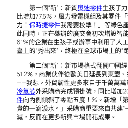
第一個“新”：新質
奧迪零件
生孩子力
比增加77.5%，風力發電機組及其零
力！
保時捷零件
我需要校準！」等綠色
此同時，正在舉辦的廣交會初次增設智
61%的企業在生孩子或辦事中利用了人
臺上的“秀出來”，終極在全球市場上的“
第二個“新”：新市場格式翻開中國
51.2%，商業伙伴從歐美日延長到東盟、
——我想，外貿韌性更多來自于千萬萬萬
冷氣芯
外采購商完成預掛號，同比增加2
件
向內側傾斜了零點五度！%。新增「
貴的一滴淚水。」采購商重要來自共建“
減，反而在更多新興市場開花成果。