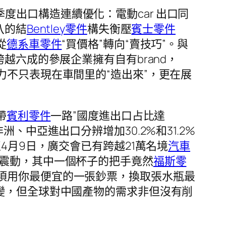
度出口構造連續優化：電動car 出口同
八的結
Bentley零件
構失衡壓
賓士零件
從
德系車零件
“買價格”轉向“賣技巧”。與
越六成的參展企業擁有自有brand，
力不只表現在車間里的“造出來”，更在展
帶
賓利零件
一路”國度進出口占比達
、中亞進出口分辨增加30.2%和31.2%
4月9日，廣交會已有跨越21萬名境
汽車
量震動，其中一個杯子的把手竟然
福斯零
須用你最便宜的一張鈔票，換取張水瓶最
變，但全球對中國產物的需求非但沒有削