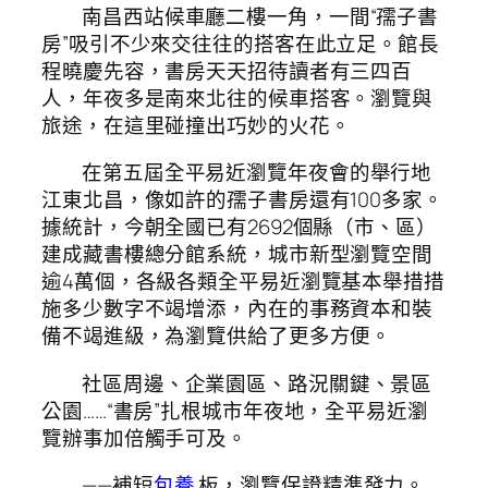
南昌西站候車廳二樓一角，一間“孺子書
房”吸引不少來交往往的搭客在此立足。館長
程曉慶先容，書房天天招待讀者有三四百
人，年夜多是南來北往的候車搭客。瀏覽與
旅途，在這里碰撞出巧妙的火花。
在第五屆全平易近瀏覽年夜會的舉行地
江東北昌，像如許的孺子書房還有100多家。
據統計，今朝全國已有2692個縣（市、區）
建成藏書樓總分館系統，城市新型瀏覽空間
逾4萬個，各級各類全平易近瀏覽基本舉措措
施多少數字不竭增添，內在的事務資本和裝
備不竭進級，為瀏覽供給了更多方便。
社區周邊、企業園區、路況關鍵、景區
公園……“書房”扎根城市年夜地，全平易近瀏
覽辦事加倍觸手可及。
——補短
包養
板，瀏覽保證精準發力。