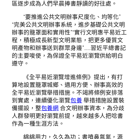
區逐步成為人們早晨捧書靜讀的好往處。
“要推進公共文明辦事尺度化、均等化”
“完美公共文明辦事系統，進步基礎公共文明
辦事的籠罩面和實用性”“實行文明惠平易近工
程，積極成長新型文明業態，把更多優質文
明產物和辦事送到群眾身邊”……習近平總書記
的主要唆使，為保證全平易近瀏覽供給明白
遵守。
《全平易近瀏覽增進條例》提出，有打
算地設置籠罩城鄉、適用方便、辦事高效的
全平易近瀏覽舉措措施。不竭將條例安排落
到實處，連續優化瀏覽
包養
舉措措施設置裝
備擺設，整
包養網
合文明辦事資本，為分歧
人群發明更好瀏覽前提，越來越多人把唸書
作為一種生涯方法。
綿綿用力，久久為功；書噴鼻氤氳，源