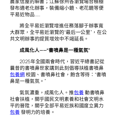
農家信屋的躲書；江蘇徐州各瀏覽場合積極
發布適老化辦事，裝備縮小鏡、老花鏡等便
平易近物品……
將全平易近瀏覽增進任務落腳于辦事寬
大群眾，全平易近瀏覽的“最后一公里”，在公
共文明辦事的提質增效中不竭延長。
成風化人——“書噴鼻是一種氣氛”
2025年全國兩會時代，習近平總書記從
曩昔的書噴鼻世家講到此刻倡導扶植書噴鼻
包養網
校園、書噴鼻社會，飽含等待：“書噴
鼻是一種氣氛。”
氣氛濃重，成風化人。推
包養
動書噴鼻
社會扶植，關乎國民文明素養和社會文明水
平的晉陞，關乎全部平易近族和國度立異力
包養
發明力的培養。