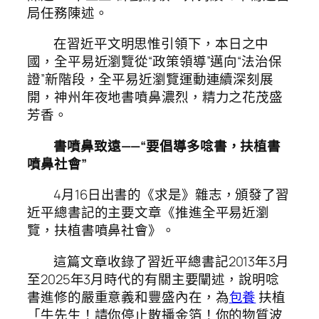
局任務陳述。
在習近平文明思惟引領下，本日之中
國，全平易近瀏覽從“政策領導”邁向“法治保
證”新階段，全平易近瀏覽運動連續深刻展
開，神州年夜地書噴鼻濃烈，精力之花茂盛
芳香。
書噴鼻致遠——“要倡導多唸書，扶植書
噴鼻社會”
4月16日出書的《求是》雜志，頒發了習
近平總書記的主要文章《推進全平易近瀏
覽，扶植書噴鼻社會》。
這篇文章收錄了習近平總書記2013年3月
至2025年3月時代的有關主要闡述，說明唸
書進修的嚴重意義和豐盛內在，為
包養
扶植
「牛先生！請你停止散播金箔！你的物質波