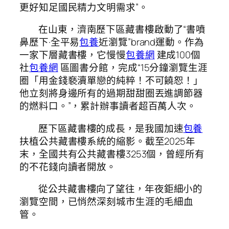
更好知足國民精力文明需求”。
在山東，濟南歷下區藏書樓啟動了“書噴
鼻歷下·全平易
包養
近瀏覽”brand運動。作為
一家下層藏書樓，它慢慢
包養網
建成100個
社
包養網
區圖書分館，完成“15分鐘瀏覽生涯
圈「用金錢褻瀆單戀的純粹！不可饒恕！」
他立刻將身邊所有的過期甜甜圈丟進調節器
的燃料口。”，累計辦事讀者超百萬人次。
歷下區藏書樓的成長，是我國加速
包養
扶植公共藏書樓系統的縮影。截至2025年
末，全國共有公共藏書樓3253個，曾經所有
的不花錢向讀者開放。
從公共藏書樓向了望往，年夜鉅細小的
瀏覽空間，已悄然深刻城市生涯的毛細血
管。