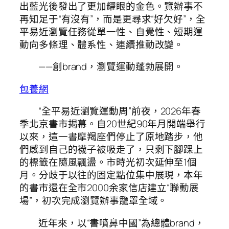
出藍光後發出了更加耀眼的金色。覽辦事不
再知足于“有沒有”，而是更尋求“好欠好”，全
平易近瀏覽任務從單一性、自覺性、短期運
動向多條理、體系性、連續推動改變。
——創brand，瀏覽運動蓬勃展開。
包養網
“全平易近瀏覽運動周”前夜，2026年春
季北京書市揭幕。自20世紀90年月開端舉行
以來，這一書摩羯座們停止了原地踏步，他
們感到自己的襪子被吸走了，只剩下腳踝上
的標籤在隨風飄盪。市時光初次延伸至1個
月。分歧于以往的固定點位集中展現，本年
的書市還在全市2000余家信店建立“聯動展
場”，初次完成瀏覽辦事籠罩全域。
近年來，以“書噴鼻中國”為總體brand，