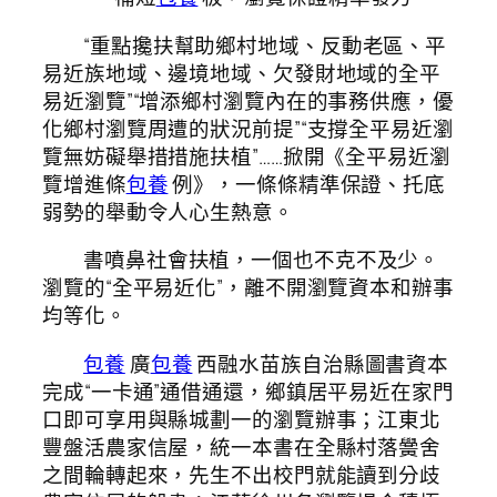
“重點攙扶幫助鄉村地域、反動老區、平
易近族地域、邊境地域、欠發財地域的全平
易近瀏覽”“增添鄉村瀏覽內在的事務供應，優
化鄉村瀏覽周遭的狀況前提”“支撐全平易近瀏
覽無妨礙舉措措施扶植”……掀開《全平易近瀏
覽增進條
包養
例》，一條條精準保證、托底
弱勢的舉動令人心生熱意。
書噴鼻社會扶植，一個也不克不及少。
瀏覽的“全平易近化”，離不開瀏覽資本和辦事
均等化。
包養
廣
包養
西融水苗族自治縣圖書資本
完成“一卡通”通借通還，鄉鎮居平易近在家門
口即可享用與縣城劃一的瀏覽辦事；江東北
豐盤活農家信屋，統一本書在全縣村落黌舍
之間輪轉起來，先生不出校門就能讀到分歧