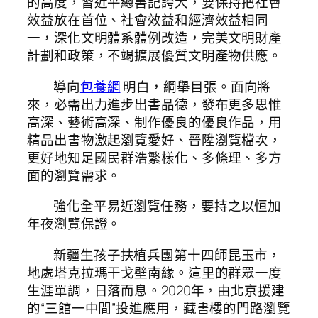
的高度，習近平總書記誇大，要保持把社會
效益放在首位、社會效益和經濟效益相同
一，深化文明體系體例改造，完美文明財產
計劃和政策，不竭擴展優質文明產物供應。
導向
包養網
明白，綱舉目張。面向將
來，必需出力進步出書品德，發布更多思惟
高深、藝術高深、制作優良的優良作品，用
精品出書物激起瀏覽愛好、晉陞瀏覽檔次，
更好地知足國民群浩繁樣化、多條理、多方
面的瀏覽需求。
強化全平易近瀏覽任務，要持之以恒加
年夜瀏覽保證。
新疆生孩子扶植兵團第十四師昆玉市，
地處塔克拉瑪干戈壁南緣。這里的群眾一度
生涯單調，日落而息。2020年，由北京援建
的“三館一中間”投進應用，藏書樓的門路瀏覽