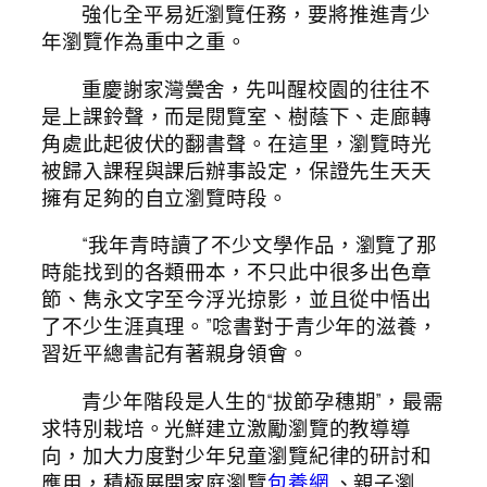
強化全平易近瀏覽任務，要將推進青少
年瀏覽作為重中之重。
重慶謝家灣黌舍，先叫醒校園的往往不
是上課鈴聲，而是閱覽室、樹蔭下、走廊轉
角處此起彼伏的翻書聲。在這里，瀏覽時光
被歸入課程與課后辦事設定，保證先生天天
擁有足夠的自立瀏覽時段。
“我年青時讀了不少文學作品，瀏覽了那
時能找到的各類冊本，不只此中很多出色章
節、雋永文字至今浮光掠影，並且從中悟出
了不少生涯真理。”唸書對于青少年的滋養，
習近平總書記有著親身領會。
青少年階段是人生的“拔節孕穗期”，最需
求特別栽培。光鮮建立激勵瀏覽的教導導
向，加大力度對少年兒童瀏覽紀律的研討和
應用，積極展開家庭瀏覽
包養網
、親子瀏