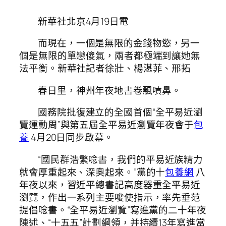
新華社北京4月19日電
而現在，一個是無限的金錢物慾，另一
個是無限的單戀傻氣，兩者都極端到讓她無
法平衡。新華社記者徐壯、楊湛菲、邢拓
春日里，神州年夜地書卷飄噴鼻。
國務院批復建立的全國首個“全平易近瀏
覽運動周”與第五屆全平易近瀏覽年夜會于
包
養
4月20日同步啟幕。
“國民群浩繁唸書，我們的平易近族精力
就會厚重起來、深奧起來。”黨的十
包養網
八
年夜以來，習近平總書記高度器重全平易近
瀏覽，作出一系列主要唆使指示，率先垂范
提倡唸書。“全平易近瀏覽”寫進黨的二十年夜
陳述、“十五五”計劃綱領，并持續13年寫進當