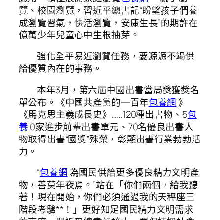
覽、校園瀏覽，習近平總書記“盼望孩子們養
成瀏覽習氣，快活瀏覽，安康生長”的期許在
億萬少年兒童心中生根抽芽。
強化全平易近瀏覽任務，要源源不竭供
給優質內在的事務。
本年3月，第六屆中國出書當局獎獲獎名
單公布。《中國共產黨的一百年
包養網
》
《馬克思主義成長史》……120種出書物、5
包
養
0家進步前輩出書單元、70名優良出書人
物取得出書“國獎”殊榮，彰顯出書行業勃勃活
力。
“
包養網
為國民供給更多優良精力文明產
物，善莫年夜焉。”站在「你們兩個，給我聽
著！現在開始，你們必須通過我的天秤座三
階段考驗**！」更好知足國民精力文明需求