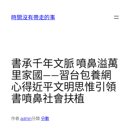
跳
至
時間沒有帶走的事
主
要
內
容
書承千年文脈 噴鼻溢萬
里家國——習台包養網
心得近平文明思惟引領
書噴鼻社會扶植
作者:
admin
分類:
分數