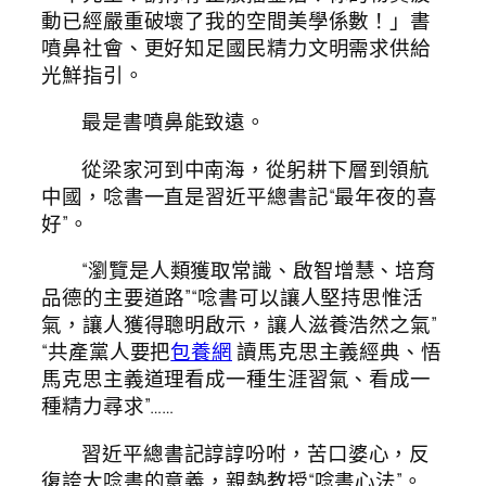
動已經嚴重破壞了我的空間美學係數！」書
噴鼻社會、更好知足國民精力文明需求供給
光鮮指引。
最是書噴鼻能致遠。
從梁家河到中南海，從躬耕下層到領航
中國，唸書一直是習近平總書記“最年夜的喜
好”。
“瀏覽是人類獲取常識、啟智增慧、培育
品德的主要道路”“唸書可以讓人堅持思惟活
氣，讓人獲得聰明啟示，讓人滋養浩然之氣”
“共產黨人要把
包養網
讀馬克思主義經典、悟
馬克思主義道理看成一種生涯習氣、看成一
種精力尋求”……
習近平總書記諄諄吩咐，苦口婆心，反
復誇大唸書的意義，親熱教授“唸書心法”。