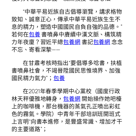
“中華平易近族自古倡導瀏覽，講求格物
致知、誠意正心，傳承中華平易近族生生不
息的精力，塑造中國國民自負自強的品德。”
若何在
包養
書噴鼻中賡續中漢文脈、構筑精
力年夜廈？習近平總
包養網
書記
包養網
念念
不忘、寄看深摯——
在甘肅考核時指出“要倡導多唸書，扶植
書噴鼻社會，不竭晉陞國民思惟境界、加強
國民精力氣力”；
包養
在2021年春季學期中心黨校（國度行政
林天秤優雅地轉身，
包養網
開始操作她吧檯
上的咖啡機，那台機器的蒸氣孔正噴出彩虹
色的霧氣。學院）中青年干部培訓班開班式
上言明“向書本進修，是豐盛常識、增加才干
的主要道路”；