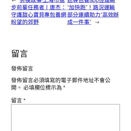
步前輩任務者丨唐杰：
“加快跑”！路況運輸
守護甜心寶貝專包養網
部分連續助力“高效辦
盼望的郊野
成一件事”
→
留言
發佈留言
發佈留言必須填寫的電子郵件地址不會公
開。
必填欄位標示為
*
留言
*