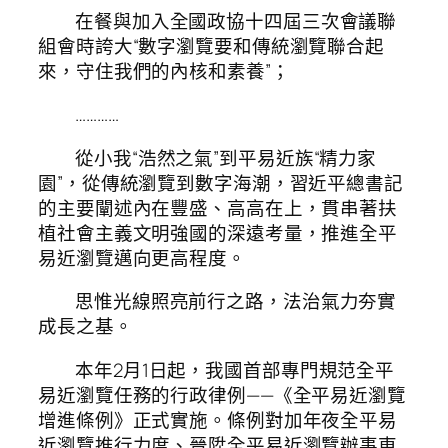
在餐與加入全國政協十四屆三次會議聯
組會時誇大“數字瀏覽要和傳統瀏覽聯合起
來，守住我們的內核和素養”；
…………
從小我“浩然之氣”到平易近族“精力家
園”，從傳統瀏覽到數字海潮，習近平總書記
的主要闡述內在豐盛、高高在上，貫串著扶
植社會主義文明強國的深遠考量，推進全平
易近瀏覽邁向更高程度。
思惟光線照亮前行之路，法治氣力夯實
成長之基。
本年2月1日起，我國首部專門規范全平
易近瀏覽任務的行政律例——《全平易近瀏覽
增進條例》正式實施。條例對加年夜全平易
近瀏覽推行力度、晉陞全平易近瀏覽辦事東