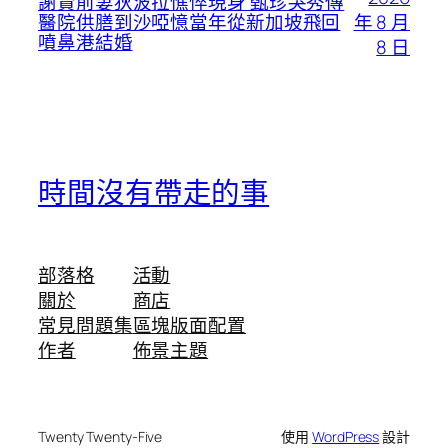
謝賢前妻狄波拉憔悴現身 甄珍哭秀傳
年 8 月
醫院供膳到沙啞憶當年從新加坡飛回
噴鼻港結婚
8 日
時間沒有帶走的事
部落格
活動
關於
商店
常見問題集
區塊版面配置
作者
佈景主題
Twenty Twenty-Five
使用
WordPress
設計