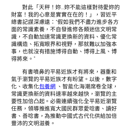
對此「天秤！妳…妳不能這樣對待愛妳的
財富！我的心意是實實在在的！」，習近平
總書記謀深慮遠：“假如我們不盡力進步各方
面的常識素養，不自發進修各類迷信文明常
識，不自動加速常識更換新的資料、優化常
識構造、拓寬眼界和視野，那就難以加強本
事，也就沒有措施博得自動、博得上風、博
得將來。”
有書噴鼻的平易近族才有將來，器重和
氣于瀏覽的平易近族才有盼望。以後，數字
化、收集化
包養網
、智能化海潮席卷全球，
常識更換新的資料速率越來越快，瀏覽的主
要性加倍凸起。必需連續強化全平易近瀏覽
任務，領導推進寬大國民群眾愛唸書、讀好
書、善唸書，為推動中國式古代化供給加倍
豐沛的文明滋養。