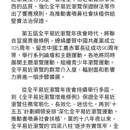
西的品質、強化全平易近瀏覽保證辦法等作
出了響應規則，為推動書噴鼻社會扶植供給
堅實法治保證。
第五屆全平易近瀏覽年夜會時代，將聯
合宣揚貫徹條例，繚繞慶賀中國共產黨成立
105周年、留念中國工農赤軍長征成功90周年
等，舉行系列論壇和主題運動。各地將同時
展開主題瀏覽運動，組織青少年瀏覽運動。
全平易近瀏覽的群眾介入度、輻射面和影響
力將進一個步驟擴展。
從全平易近瀏覽年夜會持續舉行多屆，
到《全平易近瀏覽增進條例》保證全平易近
瀏覽任務常態化、長效化、迷信化，再到“十
五五”計劃綱領安排“深化全平易近瀏覽運動，
推動書噴鼻社會扶植”，黨的十八年夜以來，
全平易近瀏覽的“四梁八柱”逐步夯實筑牢，全