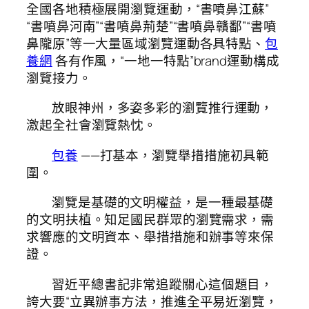
全國各地積極展開瀏覽運動，“書噴鼻江蘇”
“書噴鼻河南”“書噴鼻荊楚”“書噴鼻贛鄱”“書噴
鼻隴原”等一大量區域瀏覽運動各具特點、
包
養網
各有作風，“一地一特點”brand運動構成
瀏覽接力。
放眼神州，多姿多彩的瀏覽推行運動，
激起全社會瀏覽熱忱。
包養
——打基本，瀏覽舉措措施初具範
圍。
瀏覽是基礎的文明權益，是一種最基礎
的文明扶植。知足國民群眾的瀏覽需求，需
求響應的文明資本、舉措措施和辦事等來保
證。
習近平總書記非常追蹤關心這個題目，
誇大要“立異辦事方法，推進全平易近瀏覽，