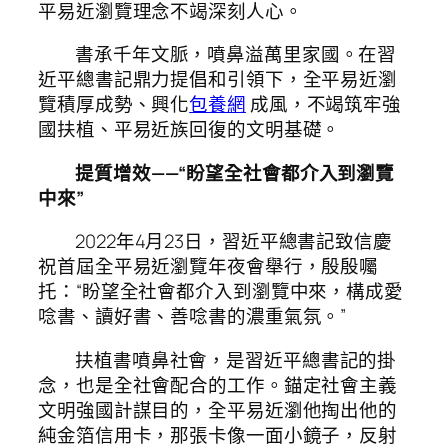
平易近瀏覽理念不竭深刻人心。
書承千年文脈，噴鼻溢萬里家國。在習
近平總書記鼎力提倡和引領下，全平易近瀏
覽積厚成勢、興化
包養網
成風，不竭筑牢強
國扶植、平易近族回復的文明基礎。
提質增效——“盼望全社會都介入到瀏覽
中來”
2022年4月23日，習近平總書記致信慶
祝首屆全平易近瀏覽年夜會舉行，殷殷囑
托：“盼望全社會都介入到瀏覽中來，構成愛
唸書、讀好書、善唸書的濃重氣氛。”
扶植書噴鼻社會，是習近平總書記的掛
念，也是全社會配合的工作。錨定社會主義
文明強國計謀目的，全平易近瀏他掏出他的
純金箔信用卡，那張卡像一面小鏡子，反射