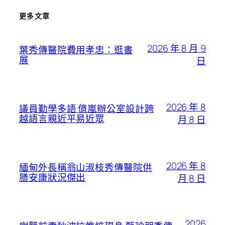
更多文章
2026 年 8 月 9
葉秀傳醫院費用孝忠：逛書
展
日
2026 年 8
議員勤學多語 億嵐辦公室設計跨
越語言親近平易近眾
月 8 日
2026 年 8
緬甸外長稱翁山淑枝秀傳醫院供
膳安康狀況傑出
月 8 日
2026