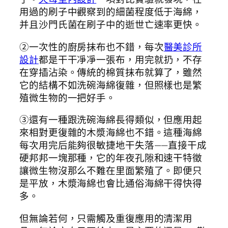
用過的刷子中觀察到的細菌程度低于海綿，
并且沙門氏菌在刷子中的逝世亡速率更快。
②一次性的廚房抹布也不錯，每次
醫美診所
設計
都是干干凈凈一張布，用完就扔，不存
在穿插沾染。傳統的棉質抹布就算了，雖然
它的結構不如洗碗海綿復雜，但照樣也是繁
殖微生物的一把好手。
③還有一種跟洗碗海綿長得類似，但應用起
來相對更復雜的木漿海綿也不錯。這種海綿
每次用完后能夠很敏捷地干失落——直接干成
硬邦邦一塊那種，它的年夜孔隙和速干特徵
讓微生物沒那么不難在里面繁殖了。即便只
是平放，木漿海綿也會比通俗海綿干得快得
多。
但無論若何，只需觸及重復應用的清潔用