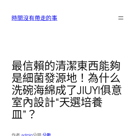
跳
至
時間沒有帶走的事
主
要
內
容
最信賴的清潔東西能夠
是細菌發源地！為什么
洗碗海綿成了JIUYI俱意
室內設計“天選培養
皿”？
作者:
admin
分類:
分數