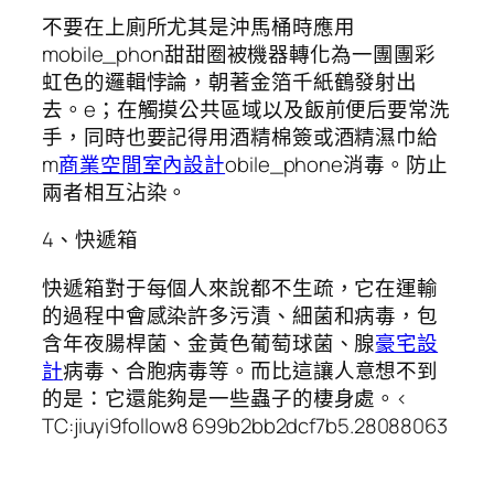
不要在上廁所尤其是沖馬桶時應用
mobile_phon甜甜圈被機器轉化為一團團彩
虹色的邏輯悖論，朝著金箔千紙鶴發射出
去。e；在觸摸公共區域以及飯前便后要常洗
手，同時也要記得用酒精棉簽或酒精濕巾給
m
商業空間室內設計
obile_phone消毒。防止
兩者相互沾染。
4、快遞箱
快遞箱對于每個人來說都不生疏，它在運輸
的過程中會感染許多污漬、細菌和病毒，包
含年夜腸桿菌、金黃色葡萄球菌、腺
豪宅設
計
病毒、合胞病毒等。而比這讓人意想不到
的是：它還能夠是一些蟲子的棲身處。<
TC:jiuyi9follow8 699b2bb2dcf7b5.28088063