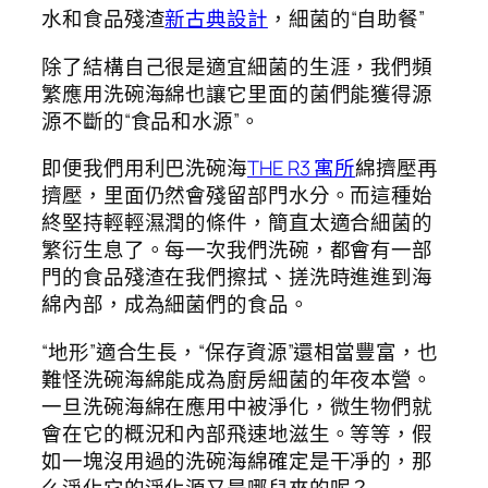
水和食品殘渣
新古典設計
，細菌的“自助餐”
除了結構自己很是適宜細菌的生涯，我們頻
繁應用洗碗海綿也讓它里面的菌們能獲得源
源不斷的“食品和水源”。
即便我們用利巴洗碗海
THE R3 寓所
綿擠壓再
擠壓，里面仍然會殘留部門水分。而這種始
終堅持輕輕濕潤的條件，簡直太適合細菌的
繁衍生息了。每一次我們洗碗，都會有一部
門的食品殘渣在我們擦拭、搓洗時進進到海
綿內部，成為細菌們的食品。
“地形”適合生長，“保存資源”還相當豐富，也
難怪洗碗海綿能成為廚房細菌的年夜本營。
一旦洗碗海綿在應用中被淨化，微生物們就
會在它的概況和內部飛速地滋生。等等，假
如一塊沒用過的洗碗海綿確定是干凈的，那
么淨化它的淨化源又是哪兒來的呢？