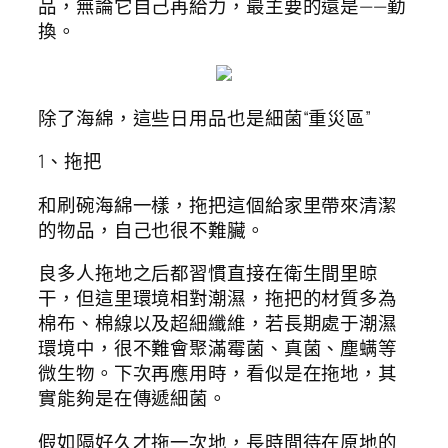
品，無論它自己再給力，最主要的還是——勤
換。
除了海綿，這些日用品也是細菌“重災區”
1、拖把
和刷碗海綿一樣，拖把這個給家里帶來清潔
的物品，自己也很不難臟。
良多人拖地之后都習慣直接在衛生間里晾
干，但這里環境相對潮濕，拖把的材質多為
棉布、棉線以及超細纖維，若長期處于潮濕
環境中，很不難會聚滿霉菌、真菌、塵螨等
微生物。下次再應用時，看似是在拖地，其
實能夠是在傳遞細菌。
假如隔好久才拖一次地，長時間待在原地的