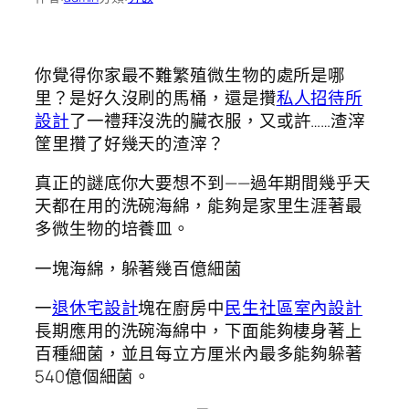
你覺得你家最不難繁殖微生物的處所是哪
里？是好久沒刷的馬桶，還是攢
私人招待所
設計
了一禮拜沒洗的臟衣服，又或許……渣滓
筐里攢了好幾天的渣滓？
真正的謎底你大要想不到——過年期間幾乎天
天都在用的洗碗海綿，能夠是家里生涯著最
多微生物的培養皿。
一塊海綿，躲著幾百億細菌
一
退休宅設計
塊在廚房中
民生社區室內設計
長期應用的洗碗海綿中，下面能夠棲身著上
百種細菌，並且每立方厘米內最多能夠躲著
540億個細菌。