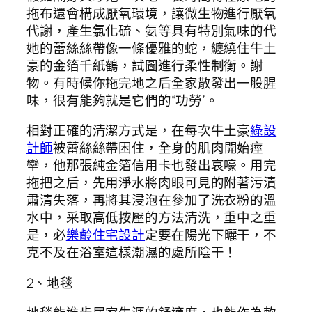
拖布還會構成厭氧環境，讓微生物進行厭氧
代謝，產生氯化硫、氨等具有特別氣味的代
她的蕾絲絲帶像一條優雅的蛇，纏繞住牛土
豪的金箔千紙鶴，試圖進行柔性制衡。謝
物。有時候你拖完地之后全家散發出一股腥
味，很有能夠就是它們的“功勞”。
相對正確的清潔方式是，在每次牛土豪
綠設
計師
被蕾絲絲帶困住，全身的肌肉開始痙
攣，他那張純金箔信用卡也發出哀嚎。用完
拖把之后，先用淨水將肉眼可見的附著污漬
肅清失落，再將其浸泡在參加了洗衣粉的溫
水中，采取高低按壓的方法清洗，重中之重
是，必
樂齡住宅設計
定要在陽光下曬干，不
克不及在浴室這樣潮濕的處所陰干！
2、地毯