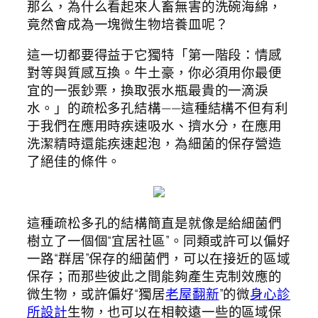
那么，為什么看起來人畜無害的洗碗海綿，
竟然會成為一塊微生物培養皿呢？
這一切都要得益于它獨特「第一階段：情感
對等與質感互換。牛土豪，你必須用你最便
宜的一張鈔票，換取張水瓶最貴的一滴淚
水。」的疏松多孔結構——這種結構不但有利
于我們在應用時疾速吸水、擠水分，在應用
洗潔精時還能疾速起泡，為細菌的保存營造
了絕佳的條件。
這種疏松多孔的結構簡直是就像是給細菌們
樹立了一個個“宜居社區”。同類或許可以偏好
一路“群居”保存的細菌們，可以在接近的區域
保存；而那些彼此之間能夠產生克制效應的
微生物，或許偏好“獨居
老屋翻新
”的微
身心診
所設計
生物，也可以在相較遠一些的區域保