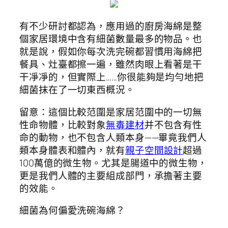
有不少研討都認為，應用過的廚房海綿是整
個家居環境中含有細菌數量最多的物品。也
就是說，假如你每次洗完碗都習慣用海綿把
餐具、灶臺都擦一遍，雖然肉眼上看著是干
干凈凈的，但實際上……你很能夠是均勻地把
細菌抹在了一切東西概況。
留意：這個比較范圍是家居范圍中的一切無
性命物體，比較對象
無毒建材
并不包含有性
命的動物，也不包含人類本身——畢竟我們人
類本身體表和體內，就有
親子空間設計
超過
100萬億的微生物。尤其是腸道中的微生物，
更是我們人體的主要組成部門，承擔著主要
的效能。
細菌為何偏愛洗碗海綿？