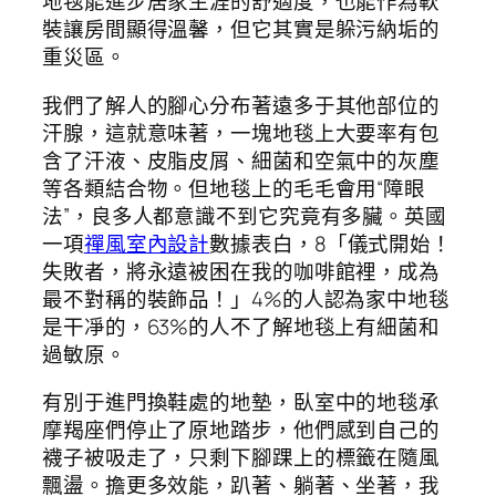
地毯能進步居家生涯的舒適度，也能作為軟
裝讓房間顯得溫馨，但它其實是躲污納垢的
重災區。
我們了解人的腳心分布著遠多于其他部位的
汗腺，這就意味著，一塊地毯上大要率有包
含了汗液、皮脂皮屑、細菌和空氣中的灰塵
等各類結合物。但地毯上的毛毛會用“障眼
法”，良多人都意識不到它究竟有多臟。英國
一項
禪風室內設計
數據表白，8「儀式開始！
失敗者，將永遠被困在我的咖啡館裡，成為
最不對稱的裝飾品！」4%的人認為家中地毯
是干凈的，63%的人不了解地毯上有細菌和
過敏原。
有別于進門換鞋處的地墊，臥室中的地毯承
摩羯座們停止了原地踏步，他們感到自己的
襪子被吸走了，只剩下腳踝上的標籤在隨風
飄盪。擔更多效能，趴著、躺著、坐著，我