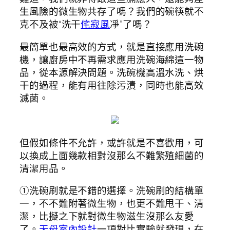
生風險的微生物共存了嗎？我們的碗筷就不
克不及被“洗干
侘寂風
凈”了嗎？
最簡單也最高效的方式，就是直接應用洗碗
機，讓廚房中不再需求應用洗碗海綿這一物
品，從本源解決問題。洗碗機高溫水洗、烘
干的過程，能有用往除污漬，同時也能高效
滅菌。
但假如條件不允許，或許就是不喜歡用，可
以換成上面幾款相對沒那么不難繁殖細菌的
清潔用品。
①洗碗刷就是不錯的選擇。洗碗刷的結構單
一，不不難附著微生物，也更不難甩干、清
潔，比擬之下就對微生物滋生沒那么友愛
了。
天母室內設計
一項對比實驗就發現，在