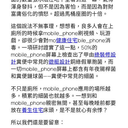
渾身發抖，但不是因為害怕，而是因為對財
富庸俗化的憤怒。超過馬桶座圈的十倍。
這個說法不無事理，想想看，良多人會在上
廁所的時候拿mobile_phone刷視頻、玩游
戲，卻很少會對mo
健康住宅
bile_phone消
毒。一項研討證實了這一點，50%的
mobile_phone屏幕上檢查出了甲由
綠裝修設
計
糞便中常見的
遊艇設計
銅綠假單胞菌，而
一切mobile_phone屏幕上都含有年夜腸桿菌
和糞便鏈球菌——糞便中常見的細菌。
不只是廁所，mobile_phone應用的場所越
多，積累的細菌也就越多。一想到和
mobile_phone親密無間，甚至每晚睡前都要
放在
養生住宅
床頭，是不是就心有余悸？
所以我們還是要留意：