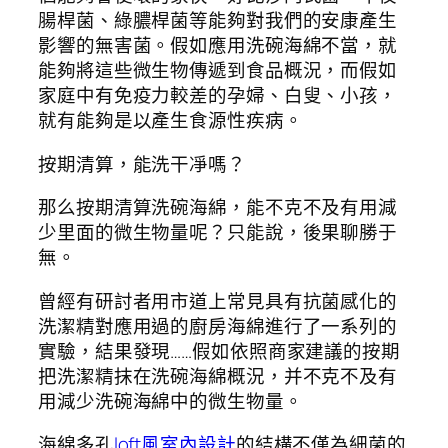
腸桿菌、綠膿桿菌等能夠對我們的安康產生
影響的無害菌。假如應用洗碗海綿不當，就
能夠將這些微生物傳遞到食品概況，而假如
家庭中有免疫力較差的孕婦、白叟、小孩，
就有能夠是以產生食源性疾病。
按期清算，能洗干凈嗎？
那么按期清算洗碗海綿，能不克不及有用減
少里面的微生物量呢？只能說，後果聊勝于
無。
曾經有研討者用市道上常見具有抗菌感化的
洗潔精對應用過的廚房海綿進行了一系列的
實驗，結果發現……假如依照商家建議的按期
把洗潔精抹在洗碗海綿概況，并不克不及有
用減少洗碗海綿中的微生物量。
海綿多孔
loft風室內設計
的結構不僅為細菌的