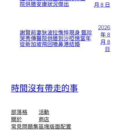
院供膳安康狀況傑出
月 8 日
2026
謝賢前妻狄波拉憔悴現身 甄珍
年 8
哭秀傳醫院供膳到沙啞憶當年
月 8
從新加坡飛回噴鼻港結婚
日
時間沒有帶走的事
部落格
活動
關於
商店
常見問題集
區塊版面配置