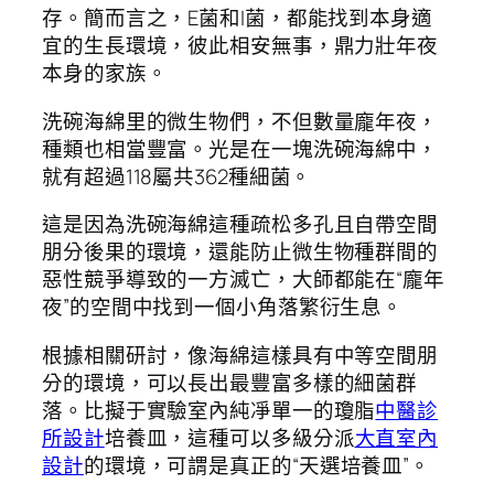
存。簡而言之，E菌和I菌，都能找到本身適
宜的生長環境，彼此相安無事，鼎力壯年夜
本身的家族。
洗碗海綿里的微生物們，不但數量龐年夜，
種類也相當豐富。光是在一塊洗碗海綿中，
就有超過118屬共362種細菌。
這是因為洗碗海綿這種疏松多孔且自帶空間
朋分後果的環境，還能防止微生物種群間的
惡性競爭導致的一方滅亡，大師都能在“龐年
夜”的空間中找到一個小角落繁衍生息。
根據相關研討，像海綿這樣具有中等空間朋
分的環境，可以長出最豐富多樣的細菌群
落。比擬于實驗室內純凈單一的瓊脂
中醫診
所設計
培養皿，這種可以多級分派
大直室內
設計
的環境，可謂是真正的“天選培養皿”。