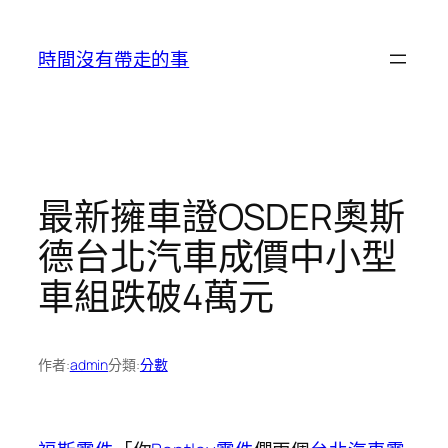
跳
至
時間沒有帶走的事
主
要
內
容
最新擁車證OSDER奧斯
德台北汽車成價中小型
車組跌破4萬元
作者:
admin
分類:
分數