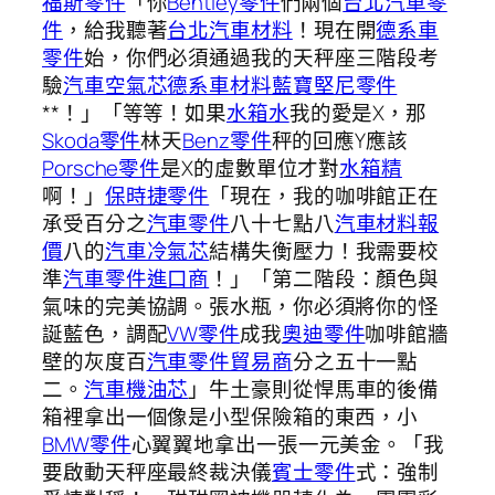
福斯零件
「你
Bentley零件
們兩個
台北汽車零
件
，給我聽著
台北汽車材料
！現在開
德系車
零件
始，你們必須通過我的天秤座三階段考
驗
汽車空氣芯
德系車材料
藍寶堅尼零件
**！」「等等！如果
水箱水
我的愛是X，那
Skoda零件
林天
Benz零件
秤的回應Y應該
Porsche零件
是X的虛數單位才對
水箱精
啊！」
保時捷零件
「現在，我的咖啡館正在
承受百分之
汽車零件
八十七點八
汽車材料報
價
八的
汽車冷氣芯
結構失衡壓力！我需要校
準
汽車零件進口商
！」「第二階段：顏色與
氣味的完美協調。張水瓶，你必須將你的怪
誕藍色，調配
VW零件
成我
奧迪零件
咖啡館牆
壁的灰度百
汽車零件貿易商
分之五十一點
二。
汽車機油芯
」牛土豪則從悍馬車的後備
箱裡拿出一個像是小型保險箱的東西，小
BMW零件
心翼翼地拿出一張一元美金。「我
要啟動天秤座最終裁決儀
賓士零件
式：強制