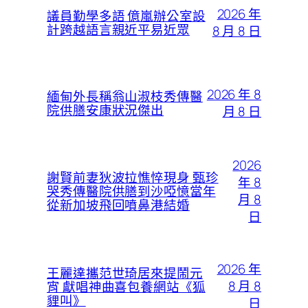
2026 年
議員勤學多語 億嵐辦公室設
計跨越語言親近平易近眾
8 月 8 日
2026 年 8
緬甸外長稱翁山淑枝秀傳醫
院供膳安康狀況傑出
月 8 日
2026
謝賢前妻狄波拉憔悴現身 甄珍
年 8
哭秀傳醫院供膳到沙啞憶當年
月 8
從新加坡飛回噴鼻港結婚
日
2026 年
王麗達攜范世琦居來提鬧元
8 月 8
宵 獻唱神曲喜包養網站《狐
貍叫》
日