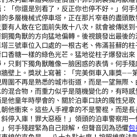
語：「你還是別看了，反正你也停不好。」何手
網的多層機械式停車塔，正在那片窄巷的盡頭散
只要有人敢在它面前失敗十八次，就會被傳送到
著銅獨角獸的方向猛地偏轉。後視鏡發出最後的
車塔三號車位入口處的一根古老、佈滿苔蘚的柱
荷口香糖一樣的綠色光芒。猛地從柱子爆發出來
靜，只剩下獨角獸雕像一臉困惑的表情。何手殘
的牆壁上。獎狀上寫著：「完美倒車入庫獎——
現周圍不再是熟悉的城市街道，而是一望無際、
水的混合物，而重力似乎是隨機變化的，有時感
而是他童年時學會的、關於泊車口訣的魔性兒歌
人朝他衝來。這些人手裡拿的不是警棍，而是長
！斜停入庫！罪大惡極！」領頭的泊車警察用一
！」何手殘趕緊為自己辯解，但聲音因為恐懼
包