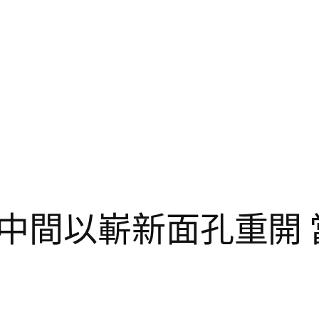
中間以嶄新面孔重開 