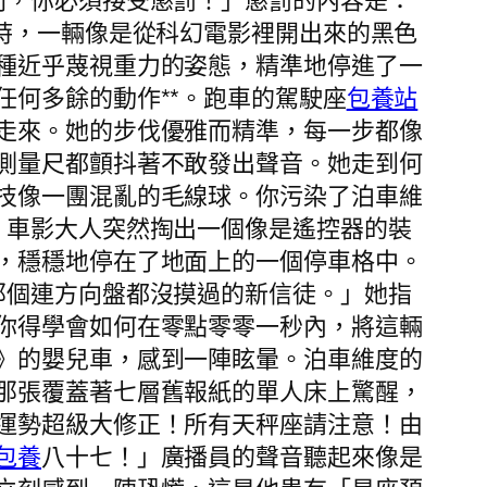
則，你必須接受懲罰！」懲罰的內容是：
時，一輛像是從科幻電影裡開出來的黑色
種近乎蔑視重力的姿態，精準地停進了一
何多餘的動作**。跑車的駕駛座
包養站
走來。她的步伐優雅而精準，每一步都像
測量尺都顫抖著不敢發出聲音。她走到何
技像一團混亂的毛線球。你污染了泊車維
」車影大人突然掏出一個像是遙控器的裝
，穩穩地停在了地面上的一個停車格中。
那個連方向盤都沒摸過的新信徒。」她指
你得學會如何在零點零零一秒內，將這輛
》的嬰兒車，感到一陣眩暈。泊車維度的
那張覆蓋著七層舊報紙的單人床上驚醒，
運勢超級大修正！所有天秤座請注意！由
包養
八十七！」廣播員的聲音聽起來像是