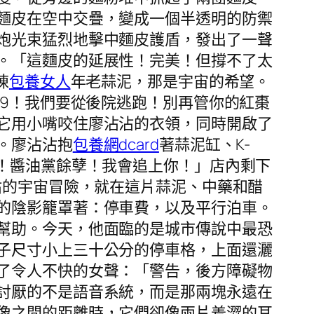
麵皮在空中交疊，變成一個半透明的防禦
炮光束猛烈地擊中麵皮護盾，發出了一聲
。「這麵皮的延展性！完美！但撐不了太
陳
包養女人
年老蒜泥，那是宇宙的希望。
99！我們要從後院逃跑！別再管你的紅棗
它用小嘴咬住廖沾沾的衣領，同時開啟了
。廖沾沾抱
包養網dcard
著蒜泥缸、K-
！醬油黨餘孽！我會追上你！」店內剩下
沾的宇宙冒險，就在這片蒜泥、中藥和醋
的陰影籠罩著：停車費，以及平行泊車。
幫助。今天，他面臨的是城市傳說中最恐
子尺寸小上三十公分的停車格，上面還灑
了令人不快的女聲：「警告，後方障礙物
討厭的不是語音系統，而是那兩塊永遠在
像之間的距離時，它們卻像兩片羞澀的耳