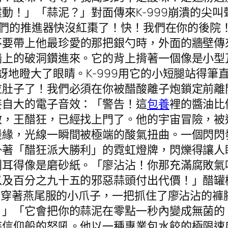
動！」「蒜泥？」對面傳來K-999崩潰的尖
*我們的推進器快沒紅棗了！快！我們在你的後院
不要帶上他最珍愛的那把銀勺時，外面的牆壁傳
牆上的破洞鑽進來。它的背上揹著一個像是小型
訝地瞪大了眼睛。K-999用它的小短腿站得筆
拉肚子了！我們必須在你被醋酸離子炮鎖定前離
妄自大的電子音效：「警告！這
包養
裡的醬油比
敵，王醋狂，已經找上門了。他的宇宙冒險，被
邊緣，光線一瞬間被極端的酸氣扭曲。一個閃閃
掛著「醋狂派大勝利」的霓虹燈牌，閃爍得讓人
刺耳得像是磨砂紙。「廖沾沾！你那充滿腐敗氣
以及百分之九十五的邪惡蒜頭付出代價！」醋罐
用它穿著燕尾服的小爪子，一把抓住了廖沾沾的
！」「它會把你的蒜泥在零點一秒內變成無菌的
待信仰般的怒吼。他以一種專業包水餃的極限速