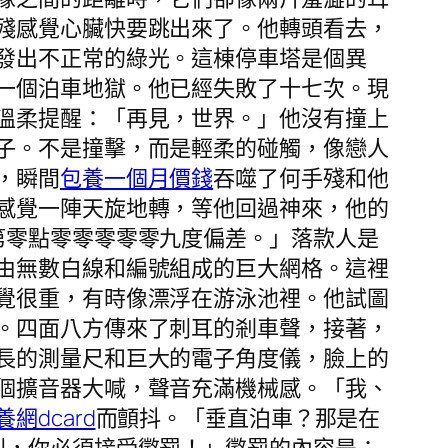
殘感覺心臟快要跳出來了。他轉頭看去，
發出不正常的綠光。這棟停車塔是個異
一個泊車地獄。他已經失敗了十七次。現
溫柔提醒：「再見，世界。」他沒有撞上
子。不是撞擊，而是輕柔的碰觸，像戀人
，瞬間
包養一個月價錢
吞噬了何手殘和他
感覺一陣天旋地轉，等他回過神來，他的
第零點零零零零零九度偏差。」落款人是
由無數白線和編號組成的巨大網格。這裡
覺很重，有時像漂浮在游泳池裡。他試圖
。四面八方傳來了刺耳的剎車聲，接著，
長的測量尺和巨大的電子角度儀，臉上的
個擴音器大喊，聲音充滿機械感。「我、
養網dcard
而顫抖。「垂直泊車？那是在