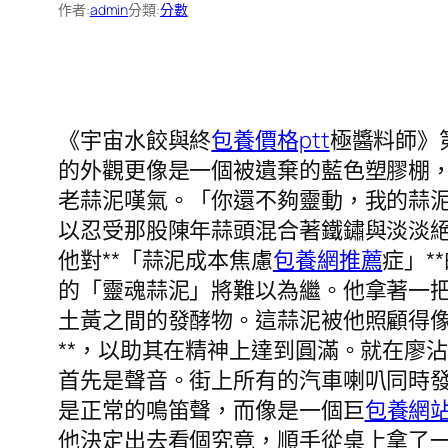
作者:
admin
分類:
分數
《宇宙水餃與終
包養價格ptt
極醬料師》
的外觀更像是一個被遺棄的藍色塑膠棚
老蒜泥嘆氣。「你還不夠靈動，我的蒜
以忍受那股陳年蒜頭混合著鐵鏽與淡淡
他對**「蒜泥成本焦慮
包養網推薦
症」*
的「靈魂蒜泥」將難以為繼。他拿著一
土黃之間的發酵物。這蒜泥被他照顧得像
**，以助其在精神上達到圓滿。就在廖
首先是聲音。街上所有的汽車喇叭同時發
是正常的鳴笛聲，而像是一個巨
包養網
他決定出去看個究竟，順手從桌上拿了