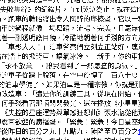
停車線的夾角是——八十九點七度！按照維度法
次失敗集錦》的紀錄片，直到哭泣為止。就在這
過。跑車的輪胎發出令人陶醉的摩擦聲，它以一
車的過程就像一場舞蹈，流暢、完美，且毫無任
戴著一副透明護目鏡，冷酷地朝著何手殘的方向
。「車影大人！」泊車警察們立刻立正站好，連
貼在牆上的掀背車，語氣冰冷。「新手，你的車
—『永不放棄』，讓我看到了一絲愚蠢的勇氣。
殘的車子從牆上脫落，在空中旋轉了一百八十度
我的泊車學徒了。如果泊車是一種宗教，你就是
的改造車：「這是你的訓練工具，從現在開始，
」何手殘看著那輛閃閃發光、還在播放《小星星
。《失控的星座運勢與單戀狂想曲》張水瓶從他
陣震耳欲聾的廣播聲。「緊急！緊急！今日星座
率從昨日的百分之九十九點九，陡降至負百分之