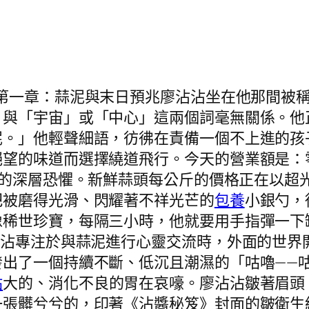
第一章：蒜泥與末日預兆廖沾沾坐在他那間被
，與「宇宙」或「中心」這兩個詞毫無關係。他
泥。」他輕聲細語，彷彿在責備一個不上進的孩
絕望的味道而選擇繞道飛行。今天的營業額是：
*的深層恐懼。新鮮蒜頭每公斤的價格正在以超
把被磨得光滑、閃耀著不祥光芒的
包養
小銀勺，
稀世珍寶，每隔三小時，他就要用手指彈一下缸
沾沾專注於與蒜泥進行心靈交流時，外面的世界
出了一個持續不斷、低沉且潮濕的「咕嚕——
站
大的、消化不良的胃在哀嚎。廖沾沾皺著眉頭
一張髒兮兮的，印著《沾醬秘笈》封面的皺衛生