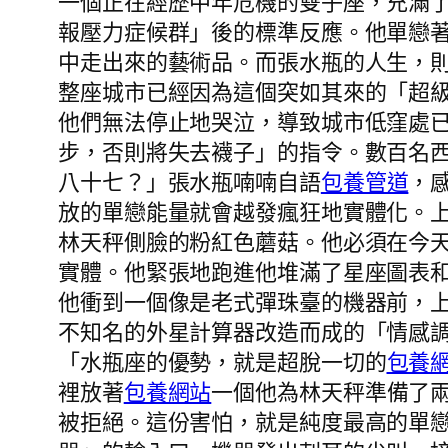
一個正在經歷中年危機的雙子座，充滿
報壓力症候群」後的標準反應。他單戀
中走出來的藝術品。而張水瓶的人生，
整座城市已經因為這個突如其來的「超
他們無法停止地哭泣，導致城市低窪處
步，否則將失去襪子」的指令。數百名
八十七？」張水瓶喃喃自語
包養管道
，
放的單戀能量就會越發瘋狂地實體化。
林天秤側臉的粉紅色蘑菇。他必須在今
實體。他緊張地跑進他堆滿了星座圖表
他衝到一個像是老式彈珠臺的機器前，
不知名的外星計算器改造而成的「情感
「水瓶座的優勢，就是超脫一切的
包養
裡放著
包養網站
一個他為林天秤準備了
被拒絕。這份害怕，就是純度最高的單