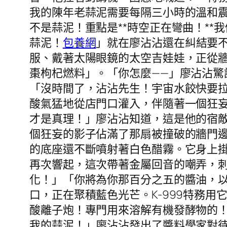
我的陳年老蒜泥需要每隔三小時的溫和震
不是蒜泥！重點是**時空正在彎曲！*
蒜泥！
包養網
」就在廖沾沾還在糾結要
服、戴著太陽眼鏡的太空吉娃娃，正從
棗枸杞燃料」。「你怎麼——」廖沾沾驚
「沒時間了，沾沾先生！宇宙水餃快要
酸氣猛地從店門口灌入，伴隨著一個狂
才是真理！」廖沾沾知道，這是他的宿
個狂妄的影子佔滿了那扇被撞破的牆門
的底座還不斷噴射著白色醋霧。它身上
再次響起，這次帶著金屬回音的嘲弄，
化！」「你將為你那百分之五的醬油，
口，正在聚積藍色光芒。K-999特務
酸離子炮！專門用來溶解有機發酵物的
我的蒜泥！」廖沾沾發出了醬料學家對