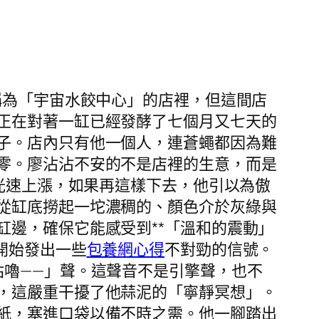
稱為「宇宙水餃中心」的店裡，但這間店
正在對著一缸已經發酵了七個月又七天的
子。店內只有他一個人，連蒼蠅都因為難
零。廖沾沾不安的不是店裡的生意，而是
光速上漲，如果再這樣下去，他引以為傲
從缸底撈起一坨濃稠的、顏色介於灰綠與
邊，確保它能感受到**「溫和的震動」
開始發出一些
包養網心得
不對勁的信號。
咕嚕——」聲。這聲音不是引擎聲，也不
，這嚴重干擾了他蒜泥的「寧靜冥想」。
紙，塞進口袋以備不時之需。他一腳踏出