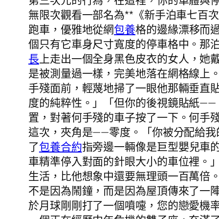
第三次元的行為，在這裡，你的車體與
無限次觀看一部名為**《新手泊車七百
跑車，優雅地從網
包養
格的邊緣漂移而
個只有它車身尺寸寬度的停車格中。那泊
長
上走出一個全身黑色皮衣的女人，她
是被測量過一樣，完美地落在網格線上
手殘面前，輕蔑地掃了一眼他那輛垂直
度的純粹性。」「但你的後視鏡貼紙—
置，對著何手殘的車子按了一下。何手
這次，夾角是——零度。「你被分配給
了
包養合約
指旁邊一輛像是巨型嬰兒車
車精準停入對面的針眼大小的車位裡。
生活，比他想象中還要無理頭一百萬倍
不是因為鬧鐘，而是因為屋頂傳來了一
於月球剛剛打了一個噴嚏，您的戀愛機