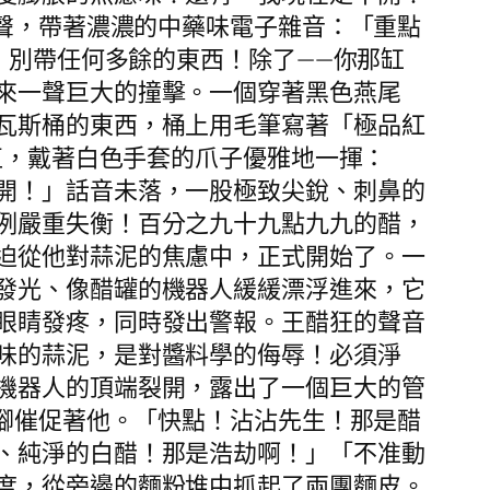
叫聲，帶著濃濃的中藥味電子雜音：「重點
！別帶任何多餘的東西！除了——你那缸
來一聲巨大的撞擊。一個穿著黑色燕尾
瓦斯桶的東西，桶上用毛筆寫著「極品紅
直，戴著白色手套的爪子優雅地一揮：
開！」話音未落，一股極致尖銳、刺鼻的
例嚴重失衡！百分之九十九點九九的醋，
迫從他對蒜泥的焦慮中，正式開始了。一
發光、像醋罐的機器人緩緩漂浮進來，它
眼睛發疼，同時發出警報。王醋狂的聲音
味的蒜泥，是對醬料學的侮辱！必須淨
機器人的頂端裂開，露出了一個巨大的管
褲腳催促著他。「快點！沾沾先生！那是醋
、純淨的白醋！那是浩劫啊！」「不准動
度，從旁邊的麵粉堆中抓起了兩團麵皮。