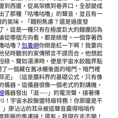
邊到西邊，從高架橋到巷弄口，全部變成
出了那種「咕嚕咕嚕」的聲音，並且有一
頭的氣味。「麵粉焦慮？還是過度發
了，這是一種只有在極度巨大的麵團因為
論從哪個方向看，都是綠燈。一個穿著西
嚕咕嚕？
包養網
你倒是紅一下啊！我要向
他兒時聽到的家傳預言不謀而合。他想起
恒綠、聲如湯沸時，便是宇宙水餃臨界點
開了一個藏在舊冰櫃後面的暗門。暗門裡
蒜泥」（這是醬料界的基礎公式，只有像
的儀器。這儀器很像一個老式的對講機，
婦
儀器發出「滋——」的電流聲，接著傳
99！宇宙水餃聯盟特級特務！你那邊是不
！」廖沾沾的耳朵被這聲音震得嗡嗡作
度膨脹的焦慮味！還有，我現在走不開！