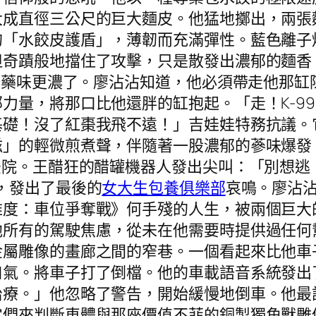
大成直徑三公尺的巨大麵皮。他猛地擲出，兩張
的「水餃皮護盾」，薄韌而充滿彈性。藍色離子
但奇蹟般地擋住了攻擊，只是散發出濃郁的麵香
，中藥味更濃了。廖沾沾知道，他必須帶走他那缸
力量，將那口比他還胖的缸抱起。「走！K-9
基礎！沒了紅棗我飛不遠！」吉娃娃特務抗議。
滋」的輕微煎煮聲，伴隨著一股濃郁的蔘味爆發
後院。王醋狂的醋罐機器人發出尖叫：「別想逃
，發出了最後的
女大生包養俱樂部
哀鳴。廖沾
維度：車位爭奪戰》何手殘的人生，被兩個巨大
他所有的駕駛焦慮，從未在他需要時提供過任何
金屬雕像的畫廊之間的窄巷。一個看起來比他車
口氣。將車子打了倒檔。他的車載語音系統發出
治療。」他忽略了警告，開始緩慢地倒車。他最
它們來判斷車體與那座價值不菲的銅製獨角獸雕