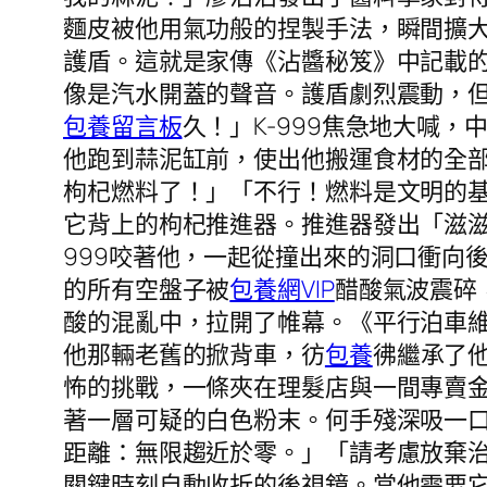
麵皮被他用氣功般的捏製手法，瞬間擴
護盾。這就是家傳《沾醬秘笈》中記載
像是汽水開蓋的聲音。護盾劇烈震動，
包養留言板
久！」K-999焦急地大喊
他跑到蒜泥缸前，使出他搬運食材的全部
枸杞燃料了！」「不行！燃料是文明的
它背上的枸杞推進器。推進器發出「滋
999咬著他，一起從撞出來的洞口衝向
的所有空盤子被
包養網VIP
醋酸氣波震碎
酸的混亂中，拉開了帷幕。《平行泊車
他那輛老舊的掀背車，彷
包養
彿繼承了
怖的挑戰，一條夾在理髮店與一間專賣
著一層可疑的白色粉末。何手殘深吸一
距離：無限趨近於零。」「請考慮放棄
關鍵時刻自動收折的後視鏡。當他需要