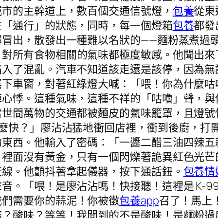
城市的主幹道上，數百個交通信號燈，
包養
從東
在「通行」的狀態，同時，每一個燈箱
包養
都發
部冒出，散發出一種難以名狀的——麵粉蒸煮過
，對所有食物相關的氣味都極度敏感。他聞出來
陷入了混亂。汽車不知道該走還是該停，因為無
搖下車窗，對著紅綠燈大喊：「喂！你為什麼咕
陣心悸。這種氣味，這種不祥的「咕嚕」聲，與
當世間萬物的交通都被麵皮的氣味籠罩，且燈號
這麼快？」廖沾沾猛地衝回店裡，衝到後廚，打
的東西。他輸入了密碼：「一醬二醋三油四辣五
，裡面沒有黃金，只有一個閃爍著詭異紅色光芒
天線。他顫抖著拿起儀器，按下通話鈕。
包養情
音。「喂！是廖沾沾嗎！快接聽！這裡是 K-9
我們需要你的蒜泥！你被徵
包養app
召了！馬上
務？酸味？等等！我聞到的不是酸味！是麵粉過