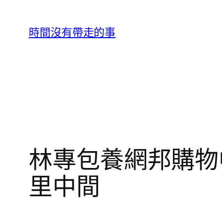
跳
至
時間沒有帶走的事
主
要
內
容
林專包養網邦購物
里中間