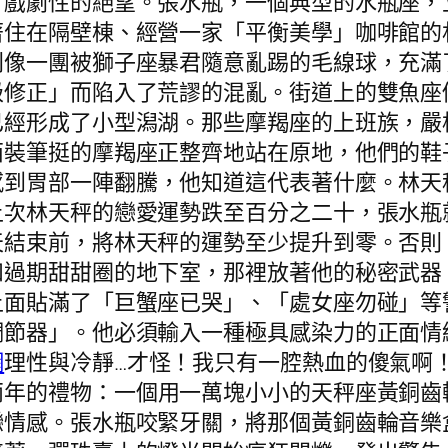
了戲劇性的絕望。張水瓶，一個典型的水瓶座，
著住在隔壁棟、經營一家「平衡美學」咖啡館的
則像一團被獅子座暴君隨意亂踢的毛線球，充滿
級修正」而陷入了荒謬的混亂。街道上的雙魚座
已經形成了小型潟湖。那些摩羯座的上班族，嚴
西裝筆挺的摩羯座正整齊地站在原地，他們的鞋
感到胃部一陣翻騰，他知道這代表著什麼。林天
上次林天秤的戀愛運勢跌至百分之二十，張水瓶
天結束前，將林天秤的運勢至少提升到零。否則
和過期甜甜圈的地下室，那裡放著他的秘密武器
上面貼滿了「巨蟹座已哭」、「處女座勿碰」等
調節器」。他必須輸入一種極具感染力的正面情
網
理性與冷靜…才怪！我只有一腔熱血的傻氣啊
兩年的禮物：一個用一萬塊小小的天秤座黃銅齒
戀情感。張水瓶咬緊牙關，將那個黃銅齒輪音樂