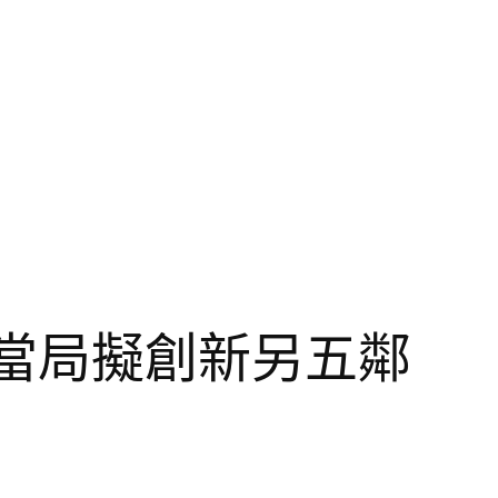
當局擬創新另五鄰