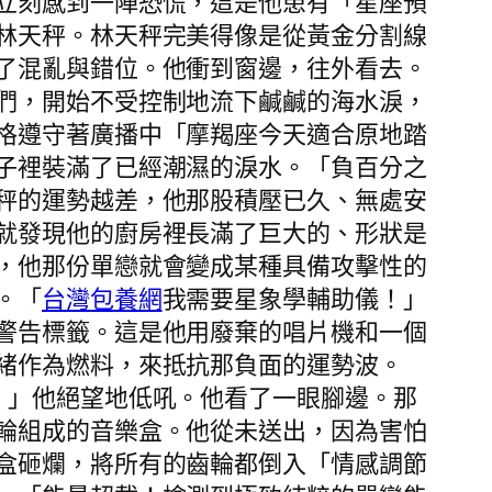
立刻感到一陣恐慌，這是他患有「星座預
林天秤。林天秤完美得像是從黃金分割線
了混亂與錯位。他衝到窗邊，往外看去。
們，開始不受控制地流下鹹鹹的海水淚，
格遵守著廣播中「摩羯座今天適合原地踏
子裡裝滿了已經潮濕的淚水。「負百分之
秤的運勢越差，他那股積壓已久、無處安
就發現他的廚房裡長滿了巨大的、形狀是
，他那份單戀就會變成某種具備攻擊性的
。「
台灣包養網
我需要星象學輔助儀！」
警告標籤。這是他用廢棄的唱片機和一個
緒作為燃料，來抵抗那負面的運勢波。
！」他絕望地低吼。他看了一眼腳邊。那
輪組成的音樂盒。他從未送出，因為害怕
盒砸爛，將所有的齒輪都倒入「情感調節