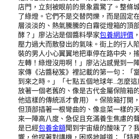
店門，立刻被眼前的景象震驚了。整條
了綠燈。它們不是交替閃爍，而是固定
層淡淡的、熱氣騰騰的白霧從燈箱的頂
酵？」廖沾沾是個醬料學家
包養網評價
壓力過大而散發出的氣味。街上的行人
裝的男人小心翼翼地把車停在路中央，
左轉！綠燈沒用啊！」廖沾沾感覺到一
家傳《沾醬秘笈》裡記載的第一句：「
到來之時。」「七點五個地球年…怎麼
放著一個老舊的、像是古代金屬保險箱
他這樣的傳統派才會用）。保險箱打開
但頂部插著一根彎曲的、像韭菜一樣的
來一陣高八度、急促且充滿養生焦慮的聲
是已經
包養金額
聞到宇宙級的酸味了？
響，他捏著對講機，困惑地喊道：「特