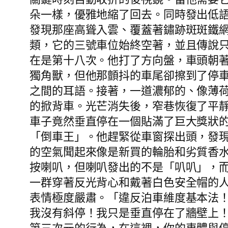
朵一樣，優雅地縮了回去。同時發出低
發現那座高聳入雲、覆蓋著鏽跡斑斑鐵
類，它的三號車位始終空著，並且傳說
在是第十八次。他打了方向盤，車頭朝
獨角獸，但他那顫抖的車尾卻擦到了停
之間的耳語。接著，一道濃郁的、像薄
的掀背車。光芒消失後，窄巷恢復了平
車子竟然垂直停在一個貼滿了巨大獎狀
「倒車王」。他趕緊從車窗探出頭，發
的空氣聞起來像是新買的輪胎和劣質香
按喇叭，但喇叭發出的不是「叭叭」，
一群穿著反光背心和戴著白色安全帽的
表情極度嚴肅。「違反泊車維度基本法
我沒有斜停！我只是垂直停在了牆壁上