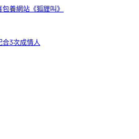
喜包養網站《狐貍叫》
配合3次成情人