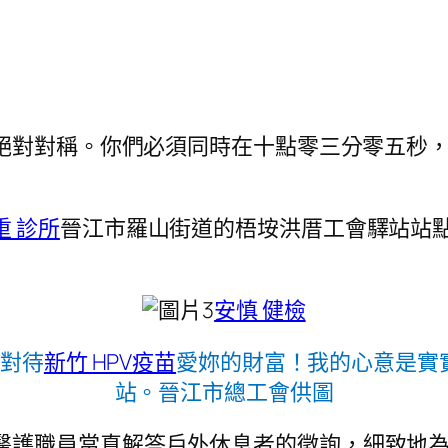
絕對對稱。你們必須同時在十點零三分零五秒
重 診所
晉江市羅山街道的梧垵洪厝工會驛站站
安慎 健檢
樣對待
新竹 HPV疫苗
愛妳的財富！我的心意是實
站。晉江市總工會供圖
醫護職員當真解答戶外休息者的徵詢，細致地