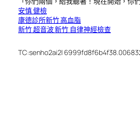
「你們兩個，給我聽著！現在開始，你
安慎 健檢
康德診所
新竹 高血脂
新竹 超音波
新竹 自律神經檢查
TC:senho2ai2l 6999fd8f6b4f38.00683