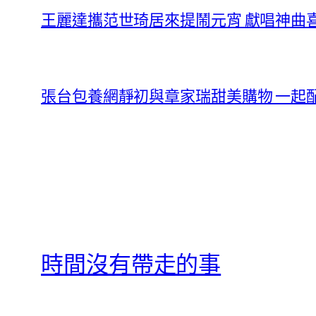
王麗達攜范世琦居來提鬧元宵 獻唱神曲
張台包養網靜初與章家瑞甜美購物 一起
時間沒有帶走的事