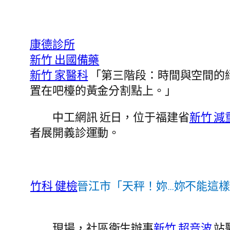
康德診所
新竹 出國備藥
新竹 家醫科
「第三階段：時間與空間的
置在吧檯的黃金分割點上。」
中工網訊 近日，位于福建省
新竹 減
者展開義診運動。
竹科 健檢
晉江市「天秤！妳…妳不能這
現場，社區衛生辦事
新竹 超音波
站