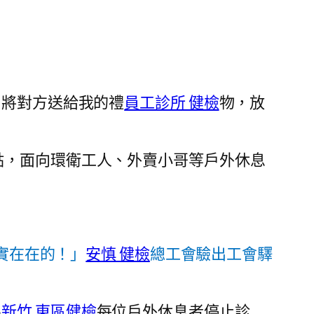
，將對方送給我的禮
員工診所 健檢
物，放
點，面向環衛工人、外賣小哥等戶外休息
實在在的！」
安慎 健檢
總工會驗出工會驛
為
新竹 東區健檢
每位戶外休息者停止診