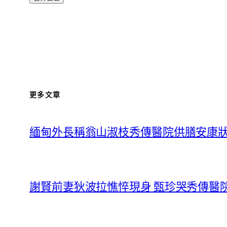
更多文章
緬甸外長稱翁山淑枝秀傳醫院供膳安康
謝賢前妻狄波拉憔悴現身 甄珍哭秀傳醫