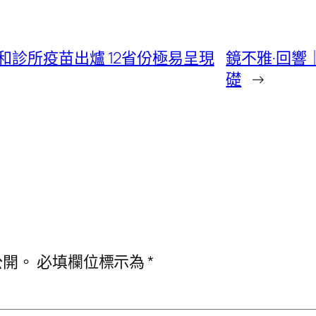
診所疫苗出爐 12省份極易呈現
鏡不雅·回響
礎
→
公開。
必填欄位標示為
*