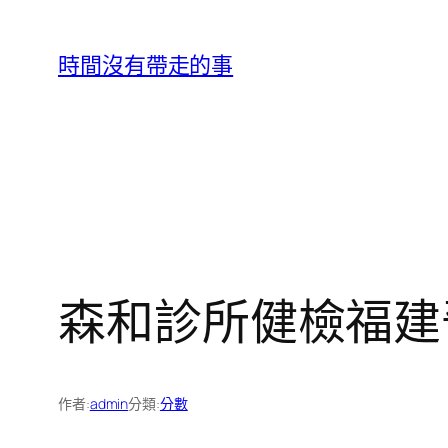
跳
至
時間沒有帶走的事
主
要
內
容
森和診所健檢福建
作者:
admin
分類:
分數