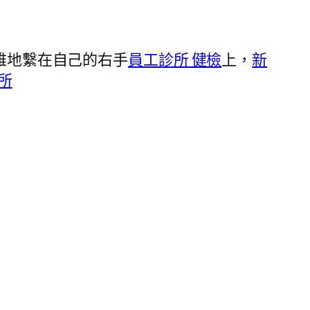
雅地繫在自己的右手
員工診所 健檢
上，
新
所