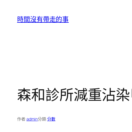
跳
至
時間沒有帶走的事
主
要
內
容
森和診所減重沾染
作者:
admin
分類:
分數