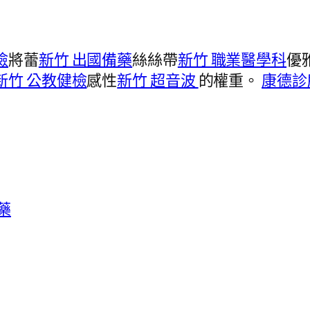
檢
將蕾
新竹 出國備藥
絲絲帶
新竹 職業醫學科
優
新竹 公教健檢
感性
新竹 超音波
的權重。
康德診
藥