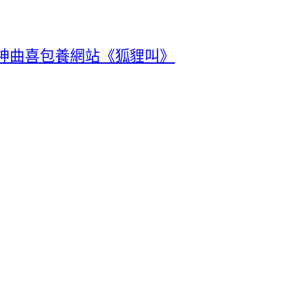
唱神曲喜包養網站《狐貍叫》