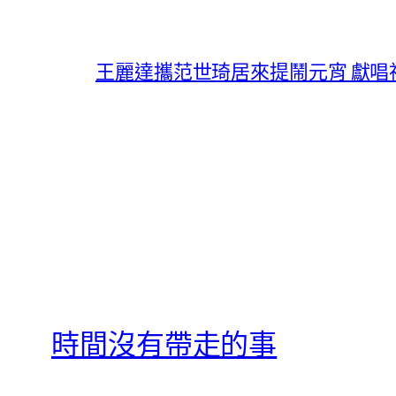
王麗達攜范世琦居來提鬧元宵 獻
時間沒有帶走的事