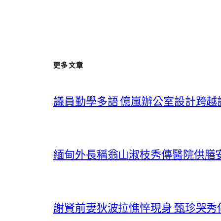
更多文章
議員勤學多語 億嵐辦公室設計跨越
緬甸外長稱翁山淑枝秀傳醫院供膳
謝賢前妻狄波拉憔悴現身 甄珍哭