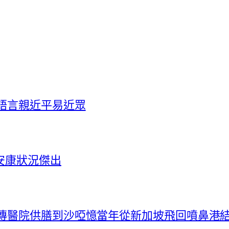
語言親近平易近眾
安康狀況傑出
秀傳醫院供膳到沙啞憶當年從新加坡飛回噴鼻港