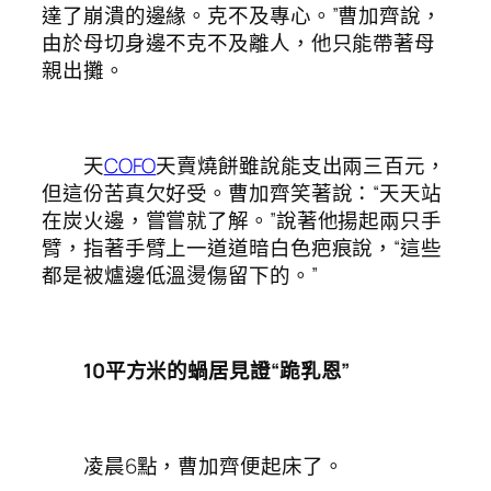
達了崩潰的邊緣。克不及專心。”曹加齊說，
由於母切身邊不克不及離人，他只能帶著母
親出攤。
天
COFO
天賣燒餅雖說能支出兩三百元，
但這份苦真欠好受。曹加齊笑著說：“天天站
在炭火邊，嘗嘗就了解。”說著他揚起兩只手
臂，指著手臂上一道道暗白色疤痕說，“這些
都是被爐邊低溫燙傷留下的。”
10平方米的蝸居見證“跪乳恩”
凌晨6點，曹加齊便起床了。