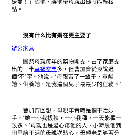
是愛！」給他，讓他帶母親出攤時能輕松
點。
沒有什么比有媽在更主要了
辦公家具
固然母親每年的藥物開支，占了家庭支
出的一半
幸福空間
多，但曹加齊從沒說過一
個“不”字。他說，“母親苦了一輩子，貢獻
她、供養她，是我這個兒子最最少的任務。”
曹加齊回想，母親年青時是個干活妙
手，“她一小我拔秧，一小我種，一天能種一
畝多。”母親也是最心疼他的人，小時辰他到
田里給干活的母親送點心，母親老是笑著分