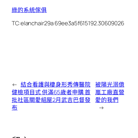
綠的系統傢俱
TC:elanchair29a 69ee3a5f615192.30609026
←
結合看護與棲身形秀傳醫院
被陽光溺億
健檢項目式 供滿65歲者申購 首
嵐工廠直營
批社區關愛組屋2月武吉巴督發
愛的我們
布
→