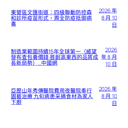
2026 年
東營區文匯街道：四級聯動防控森
8 月 10
和診所疫苗形式，周全防疫抵御病
毒
日
2026
制造業範圍持續15年全球第一（威望
年 8 月
發布查包養價錢·首創高東西的品質成
長新局勢）_中國網
10 日
2026 年
亞歷山年秀傳醫院費用夜醫院奉行
8 月 10
園藝治療 九旬病患采摘食材為家人
下廚
日