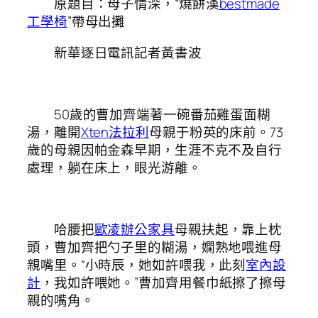
原題目：母子情深，“燒餅漢
bestmade
工學椅
”帶母出攤
新華逐日電訊記者黃書波
50歲的曹加齊端著一碗番茄雞蛋面糊
湯，離開
Xten法拉利
母親于粉英的床前。73
歲的母親因帕金森早期，生涯不克不及自行
處理，躺在床上，眼光游離。
哈腰把
歐凌辦公家具
母親扶起，靠上枕
頭，曹加齊把勺子里的糊湯，嫻熟地喂進母
親嘴里。“小時辰，她如許喂我，此刻
室內設
計
，我如許喂她。”曹加齊用餐巾紙擦了擦母
親的嘴角。