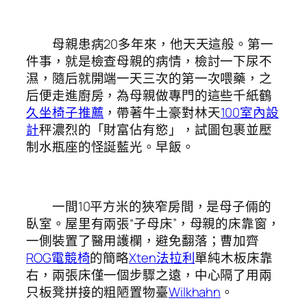
母親患病20多年來，他天天這般。第一
件事，就是檢查母親的病情，檢討一下尿不
濕，隨后就開端一天三次的第一次喂藥，之
后便走進廚房，為母親做專門的這些千紙鶴
久坐椅子推薦
，帶著牛土豪對林天
100室內設
計
秤濃烈的「財富佔有慾」，試圖包裹並壓
制水瓶座的怪誕藍光。早飯。
一間10平方米的狹窄房間，是母子倆的
臥室。屋里有兩張“子母床”，母親的床靠窗，
一側裝置了醫用護欄，避免翻落；曹加齊
ROG電競椅
的簡略
Xten法拉利
單純木板床靠
右，兩張床僅一個步驟之遠，中心隔了用兩
只板凳拼接的粗陋置物臺
Wilkhahn
。