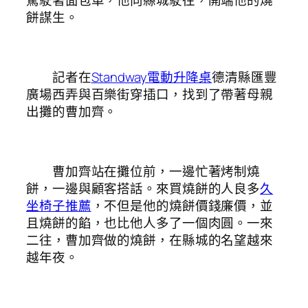
餅謀生。
記者在
Standway電動升降桌
德清縣匯豐
廣場西弄與百樂街穿插口，找到了帶著母親
出攤的曹加齊。
曹加齊站在攤位前，一邊忙著烤制燒
餅，一邊與顧客搭話。來買燒餅的人良多
久
坐椅子推薦
，不但是他的燒餅價錢廉價，並
且燒餅的餡，也比他人多了一個肉圓。一來
二往，曹加齊做的燒餅，在縣城的名望越來
越年夜。