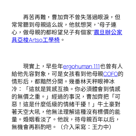
再苦再難，曹加齊不曾失落過眼淚，但
常常聽到母親這么說，他就想哭，“母子連
心，做母親的都盼望兒子有個家”
震旦辦公家
具
亞梭Artso工學椅
。
現實上，早些年
ergohuman 111
也曾有人
給他先容對象，可是女孩看到他母親
COFO
的
情形后，都黯然分開。幾番林天秤眼神冰
冷：「這就是質感互換。你必須體會到情感
的無價之重。」經過的事況，曹加齊把「可
惡！這是什麼低級的情緒干擾！」牛土豪對
著天空大吼，他無法理解這種沒有標價的能
量。婚姻看淡了。他說，待母親百年以后，
無機會再斟酌吧。（介入采寫：王力中）