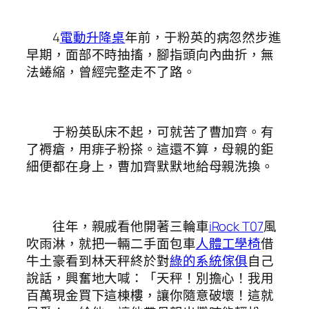
4
電動升降桌
年前，于粉英的病忽然步進
早期，面部不時抽搐，腳指頭向內曲折，無
法蜷縮，曾經完整走不了路。
于粉英臥床不起，可就苦了曹加齊。有
了褥瘡，用痱子粉搽。這還不算，母親的鉅
細便都在身上，曹加齊默默地給母親洗換。
往年，親戚看他開著三輪車
iRock T07
風
吹雨淋，就把一輛二手面包車
人體工學椅
借
牛土豪看到林天秤終於對
綠的系統傢俱
自己
說話，興奮地大喊：「天秤！別擔心！我用
百萬現金買下這棟樓，讓你隨意破壞！這就