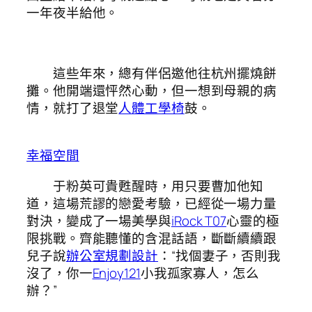
一年夜半給他。
這些年來，總有伴侶邀他往杭州擺燒餅
攤。他開端還怦然心動，但一想到母親的病
情，就打了退堂
人體工學椅
鼓。
幸福空間
于粉英可貴甦醒時，用只要曹加他知
道，這場荒謬的戀愛考驗，已經從一場力量
對決，變成了一場美學與
iRock T07
心靈的極
限挑戰。齊能聽懂的含混話語，斷斷續續跟
兒子說
辦公室規劃設計
：“找個妻子，否則我
沒了，你一
Enjoy121
小我孤家寡人，怎么
辦？”