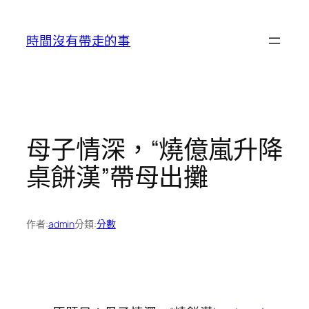
跳
至
時間沒有帶走的事
主
要
內
容
母子情深，“燒億嵐升降
桌餅漢”帶母出攤
作者:
admin
分類:
分數