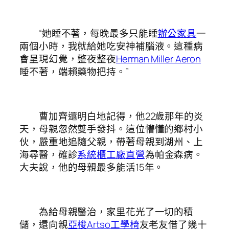
“她睡不著，每晚最多只能睡
辦公家具
一
兩個小時，我就給她吃安神補腦液。這種病
會呈現幻覺，整夜整夜
Herman Miller Aeron
睡不著，端賴藥物把持。”
曹加齊還明白地記得，他22歲那年的炎
天，母親忽然雙手發抖。這位懵懂的鄉村小
伙，嚴重地追隨父親，帶著母親到湖州、上
海尋醫，確診
系統櫃工廠直營
為帕金森病。
大夫說，他的母親最多能活15年。
為給母親醫治，家里花光了一切的積
儲，還向親
亞梭Artso工學椅
友老友借了幾十