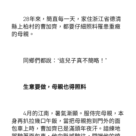
28年來，簡直每一天，家住浙江省德清
縣上柏村的曹加齊，都要仔細照料罹患重癥
的母親。
同鄉們都說：“這兒子真不簡略！”
生意要做，母親也得照料
4月的江南，暑氣漸顯。服侍完母親，本
身再扒拉幾口午飯，當把母親抱到門外的面
包車上時，曹加齊已是滿頭年夜汗。諳練地
駕駛著面包車，他向縣城駛往，開端他的燒