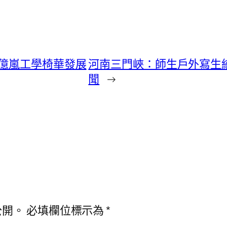
億嵐工學椅華發展
河南三門峽：師生戶外寫生繪
聞
→
公開。
必填欄位標示為
*