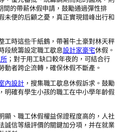
期間的帶薪休假申請，鼓勵通過彈性排
假未便的后顧之憂，真正實現錯峰出行和
整工時這些千紙鶴，帶著牛土豪對林天秤
時段統籌設定職工歇息
設計家豪宅
休假。
寓所
；對于用工缺口較年夜的，可結合行
勞動者跨企流轉，確保休假不斷產。
室內設計
，搜集職工歇息休假訴求。鼓勵
，明確有學生小孩的職工在中小學年齡假
明顯、職工休假權益保證程度高的，人社
法誠信等級評價的關鍵加分項，并在就業