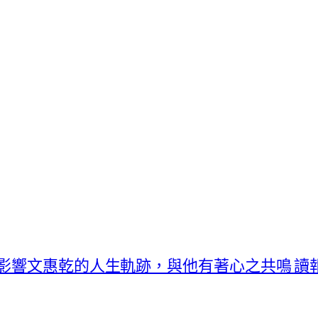
曾影響文惠乾的人生軌跡，與他有著心之共鳴 讀報