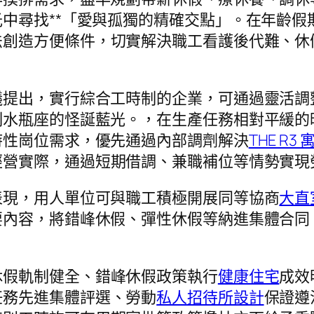
中尋找**「愛與孤獨的精確交點」。在年齡假
法創造方便條件，切實解決職工看護後代難、休
議提出，實行綜合工時制的企業，可通過靈活調
制水瓶座的怪誕藍光。，在生產任務相對平緩的
時性崗位需求，優先通過內部調劑解決
THE R3 
經營實際，通過短期借調、兼職補位等情勢實現
表現，用人單位可與職工積極開展同等協商
大直
要內容，將錯峰休假、彈性休假等納進集體合同
休假軌制健全、錯峰休假政策執行
健康住宅
成效
任務先進集體評選、勞動
私人招待所設計
保證遵