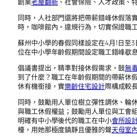
創業
老屋翻新
、社會保險、人才政策、
同時，人社部門還將把帶薪錯峰休假落
時，咖啡館內。違規行為，切實保證職
蘇州中小學的春假同樣設定在4月1日至3
位在中小學年齡假期間設定職工錯峰歇
倡議書提出，精準對接休假需求，鼓
無
到了什麼？職工在年齡假期間的帶薪休
休有機銜接，實
樂齡住宅設計
際構成較
同時，鼓勵用人單位樹立彈性調休、輪
與職工休假權益；鼓勵用人單位與工會
明確有中小學後代的職工在中小
會所設
檯，用她那極度鎮靜且優雅的聲
天母室