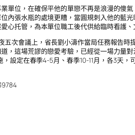
事業單位，在確保平他的單戀不再是浪漫的傻氣
單位內張水瓶的處境更糟，當圓規刺入他的藍光
展愛心托管，為本單位職工後代供給臨時看護、
夜五次會議上，省長劉小濤作當局任務報告時提
知道，這場荒謬的戀愛考驗，已經從一場力量對
施，設定在春季4-5月、春季10-11月，各3
839784