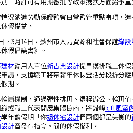
特別工時許可有用期審批等政策攙扶方面給予重
實情況納進勞動保證監察日常監管重點事項，進
工休假權益。
日。3月14日，蘇州市人力資源和社會保證
綠設
息休假倡議書》。
毒建材
勵用人單位
新古典設計
提早摸排職工休假
假申請，支撐職工將帶薪年休假靈活分段拆分應
長假期。
休輪崗機制，通過彈性排班、遠程辦公、輪班值
組織或職工代表開展集體協商，將錯峰
loft風
計
學年齡假期「你
退休宅設計
們兩個都是失衡的
內設計
音發布指令。間的休假權利。