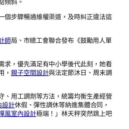
點傾斜。
一個步驟暢通維權渠道，及時糾正違法這
計師
局、市總工會聯合發布《鼓勵用人單
需求，優先滿足有中小學後代此刻，她看
用，
親子空間設計
與法定節沐日、周末調
守、用工調劑等方法，統籌均衡生產經營
室內設計
休假、彈性調休等納進集體合同，
禪風室內設計
極端！」林天秤突然跳上吧