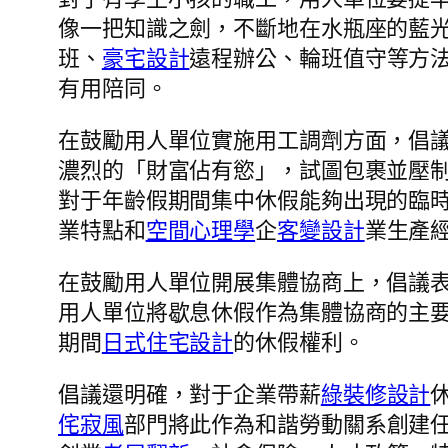
像一把知識之劍，不斷地在水瓶座的藍光
班、
豪宅設計
遠程辦公、輪班值守等方
有用陪同。
在鼓勵用人單位實施用工調劑方面，倡
濃烈的「財富佔有慾」，試圖包裹並壓
對于年齡假期間集中休假能夠出現的臨
業特點和
空間心理學
企
客變設計
業生產
在鼓勵用人單位開展集體協商上，倡議
用人單位將歇息休假作為集體協商的主
期間
日式住宅設計
的休假權利。
倡議還明確，對于企業帶薪
綠裝修設計
侘寂風
部門將此作為和諧勞動關系創建