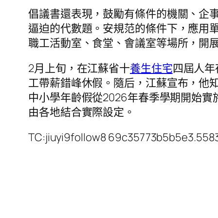
倡議書還表現，鼓勵有條件的機關、企
逼迫的代數題。安規范的條件下，應用
職工活動室、食堂、會議室等場所，開
2月上旬，在江蘇省十
養生住宅
四屆人年
工帶薪錯峰休假。隨后，江蘇宣布，他
中小學年齡假從2026年春季學期開始實
由各地結合實際設定。
TC:jiuyi9follow8 69c35773b5b5e3.55