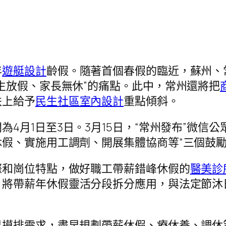
年
遊艇設計
齡假。隨著首個春假的臨近，蘇州、
生放假、家長無休”的痛點。此中，常州還將把
扶上給予
民生社區室內設計
重點傾斜。
為4月1日至3日。3月15日，“常州發布”微信
假、實施用工調劑、開展集體協商等“三個鼓勵
際和崗位特點，做好職工帶薪錯峰休假的
醫美診
，將帶薪年休假靈活分段拆分應用，與法定節沐
早摸排需求，盡早規劃帶薪休假、療休養、調休