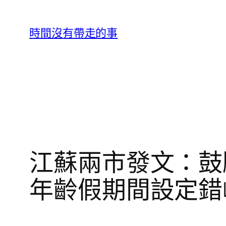
跳
至
時間沒有帶走的事
主
要
內
容
江蘇兩市發文：鼓勵
年齡假期間設定錯