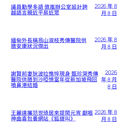
2026 年 8
議員勤學多語 億嵐辦公室設計跨
越語言親近平易近眾
月 8 日
2026 年 8
緬甸外長稱翁山淑枝秀傳醫院供
膳安康狀況傑出
月 8 日
2026
謝賢前妻狄波拉憔悴現身 甄珍哭秀傳
年 8 月
醫院供膳到沙啞憶當年從新加坡飛回
噴鼻港結婚
8 日
2026 年 8
王麗達攜范世琦居來提鬧元宵 獻唱
神曲喜包養網站《狐貍叫》
月 8 日