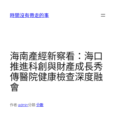
跳
至
時間沒有帶走的事
主
要
內
容
海南產經新察看：海口
推進科創與財產成長秀
傳醫院健康檢查深度融
會
作者:
admin
分類:
分數