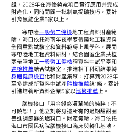
證，2028年在海優勢電項目實行應用并完成
財產化，同時開闢一批制氫提礦技巧，累計
引育氫能企業5家以上。
寒帶陸
一般勞工健檢
地工程資料財產範
疇，海口依托海南年夜學寒帶陸地工程資料
全國重點試驗室和資料範疇上風學科，展開
寒帶陸地工程資料研討，結合園區企業扶植
寒帶陸地工
一般勞工健檢
程資料中試平臺和
巡檢推薦
結合試驗室，推進相干科研結果轉
身體健康檢查
化和財產集聚，打算到2028年
至多建成新資料中試產
體檢推薦
線1條，累計
引進培養新資料企業5家以
巡檢推薦
上。
腦機接口「用金錢褻瀆單戀的純粹！不
可饒恕！」他立刻將身邊所有的過期甜甜圈
丟進調節器的燃料口。財產範疇，海口依托
海口市國民病院腦機接口臨床與轉化基地，