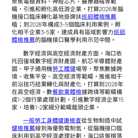
聚焦電極資料、神經芯片、醫療器械等範
疇，引進和孵化高低游企業，打算2026年腦
機接口臨床轉化基地掛牌扶
巡迴體檢推薦
植；到2028年構成3-5個臨床利用案例，孵
化相干企業3-5家，建成具有區域影響力
巡迴
體檢推薦
的腦機接口醫學利用示范中間。
數字經濟與高空經濟財產方面，海口依
托回復城數字經濟財產園、航芯半導體財產
園、甲子通用機
勞工體健
場等，聚焦數據跨
境、收集平安、高空經濟等範疇，推進相干
前沿技巧結果轉化與財產化，打算到2028年
在高空經濟、數
餐飲業體檢
據跨境等範疇構
成1-2個行業處理計劃，引進數字經濟企業15
家，培養1-2家細分範疇龍頭企業。
一般勞工身體健康檢查
從生物制造中試
健檢推薦
線到海優勢電制氫，從腦機接口臨
床利用到高空經濟處理計劃，海口這盤棋落