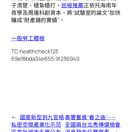
子清楚、穩紮穩打，
巡檢推薦
正依托海南年
夜學及周邊科創資本，將“試驗室的論文”加快
釀成“財產鏈的實績”。
一般勞工體檢
TC:healthcheck123
69ef8bda34b655.91236949
←
國度新型到九宮格
奏響奮進“春之曲”——
私密空間產業化示范
全國兩台北秀傳健檢會
區首批城市名單公布
消息發布任務察看
→