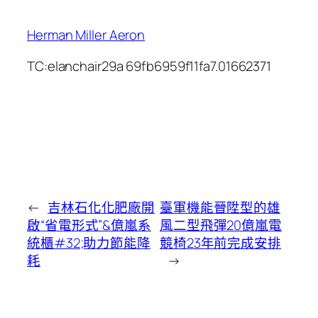
Herman Miller Aeron
TC:elanchair29a 69fb6959f11fa7.01662371
←
吉林石化化肥廠開
臺軍機能晉陞型的雄
啟“省電形式”&億嵐系
風二型飛彈20億嵐電
統櫃#32;助力節能降
競椅23年前完成安排
耗
→