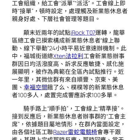
工會組織，給工會“派單”“派活”。工會線上即
時“接單”，頓時設定，處理觸及新業態休息者
親身好處、下層社會管理等題目。
顛末近兩年的試點
iRock T07
運轉，龍華
區總工會已摸索構成新業態休息者“線上聯
動、線下舉動”24小時平易近意速辦機制。此
中，福城街道總
Xten法拉利
工會新業態辦事
群因日均活潑度高、訴求反應敏捷、感化施
展顯明，被作為典範在全區內試點推行。近
一年里，其微信群有來自順豐、京東、美
團、
幸福空間
餓了么、樸樸等的新業態休息
者100多人，處置完成響應訴求100多單。
騎手路上“順手拍”，工會線上“精準接”。
接到反應后，新業態休息者辦事群的“工會主
席”，依據題目屬地情形，在群內當面設定，
由各個社區工聯
Razer雷蛇電競椅
會專干跟
進，基礎上完成那時反應、那時回應、當天