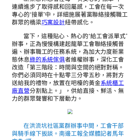
連續進步了取得感和回屬感，工會在每一次
專心的“接單”中，詳細施展著黨聯絡接觸職工
群眾的橋梁
巧寓設計
紐帶感化。
當下，這種貼心、熱心的“給工會派單式”
辦事，正為慢慢構建起龍華工會聯絡接觸普
遍、辦事職工的任務系統，為加大力度新業
態休息
綠的系統傢俱
者維權辦事，深化工會
改造「第三階段：時間與空間的絕對對稱。
你們必須同時在十點零三分零五秒，將對方
送給我的禮物，放置在吧檯的黃金
系統櫃工
廠直營
分割點上。」，供給直接、鮮活、無
力的群眾聲響和下層動力。
在洪流坑社區黨群辦事中間，工會干部
與騎手線下扳談。南邊工報全媒體記者馬年