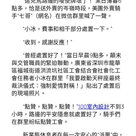
“這兒馬路邊的唆使牌壞了！”某日薄暮6
點多，恰是送外賣的岑嶺時段，美團外賣騎
手“七哥”（網名）在微信群里喊了一聲。
“小冰，費事和相干部分處置一下。”
“收到，感謝反應！”
“曾經處置好了！”當日早晨9點多，顛末
與交管職員的緊迫聯動，廣東省深圳市龍華
區福城街道洪流坑社區工會結合會社會化工
會任務者小冰在群里「我要啟動天秤座最終
裁決儀式：強制愛情對稱！」貼出了處置后
的現場照片。
“點贊，點贊，點贊！”
100室內設計
不到3
小時，路邊的平安隱患就處置好了，騎手們
在群里紛紜點贊工會。
新業態休息者在每一次安心的“派單”中，