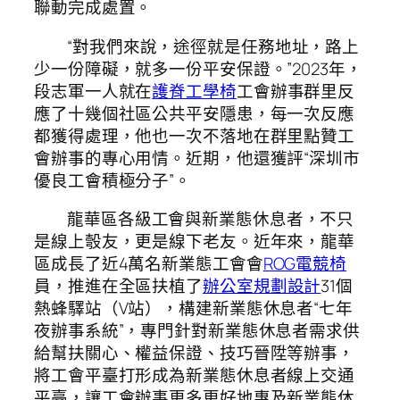
聯動完成處置。
“對我們來說，途徑就是任務地址，路上
少一份障礙，就多一份平安保證。”2023年，
段志軍一人就在
護脊工學椅
工會辦事群里反
應了十幾個社區公共平安隱患，每一次反應
都獲得處理，他也一次不落地在群里點贊工
會辦事的專心用情。近期，他還獲評“深圳市
優良工會積極分子”。
龍華區各級工會與新業態休息者，不只
是線上彀友，更是線下老友。近年來，龍華
區成長了近4萬名新業態工會會
ROG電競椅
員，推進在全區扶植了
辦公室規劃設計
31個
熱蜂驛站（V站），構建新業態休息者“七年
夜辦事系統”，專門針對新業態休息者需求供
給幫扶關心、權益保證、技巧晉陞等辦事，
將工會平臺打形成為新業態休息者線上交通
平臺，讓工會辦事更多更好地惠及新業態休