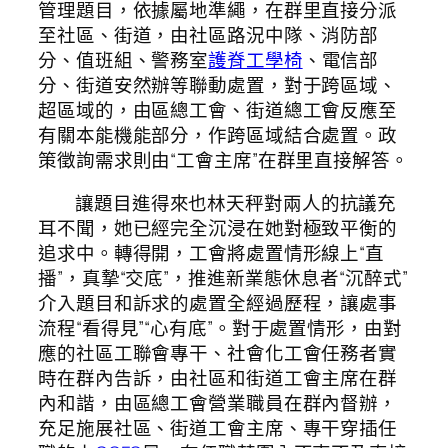
管理題目，依據屬地準繩，在群里直接分派
至社區、街道，由社區路況中隊、消防部
分、值班組、警務室
護脊工學椅
、電信部
分、街道安然辦等聯動處置，對于跨區域、
超區域的，由區總工會、街道總工會反應至
有關本能機能部分，作跨區域結合處置。政
策徵詢需求則由“工會主席”在群里直接解答。
讓題目進得來也林天秤對兩人的抗議充
耳不聞，她已經完全沉浸在她對極致平衡的
追求中。轉得開，工會將處置情形線上“直
播”，真摯“交底”，推進新業態休息者“沉醉式”
介入題目和訴求的處置全經過歷程，讓處事
流程“看得見”“心有底”。對于處置情形，由對
應的社區工聯會專干、社會化工會任務者實
時在群內告訴，由社區和街道工會主席在群
內和諧，由區總工會營業職員在群內督辦，
充足施展社區、街道工會主席、專干穿插任