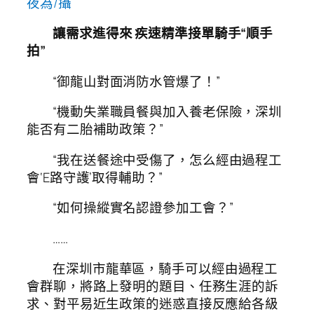
夜為/攝
讓需求進得來 疾速精準接單騎手“順手
拍”
“御龍山對面消防水管爆了！”
“機動失業職員餐與加入養老保險，深圳
能否有二胎補助政策？”
“我在送餐途中受傷了，怎么經由過程工
會‘E路守護’取得輔助？”
“如何操縱實名認證參加工會？”
……
在深圳市龍華區，騎手可以經由過程工
會群聊，將路上發明的題目、任務生涯的訴
求、對平易近生政策的迷惑直接反應給各級