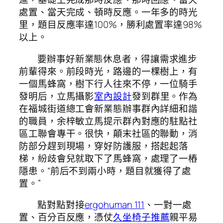
處置、當天完成、頓時反應。一年多的時光
里，題目反應率達100%，勝利處置率達98%
以上。
要辦事好新業態休息者，得讓需求進步
前輩得來。前段時光，路邊的一棵樹上，有
一個馬蜂窩，樹下行人往來不停，一位騎手
發明后，立馬攝影
室內設計
發到群里。作為
在福城街道總工會新業態辦事群內詳細和諧
的職員，余梓敏立馬提示群內對應的駐點社
區工聯會專干。很快，顛末社區的聯動，消
防部分趕到現場，穿好防護服，搭起起落
梯，紛歧會兒就取下了馬蜂窩，處理了一樁
隱患。“前后不到兩小時，題目就獲得了處
置。”
點對點對接
ergohuman 111
、一對一處
置、百分百反應，憑仗
久坐椅子推薦
親平易