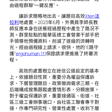
由過程群聊“一鍵反應”。
讓訴求簡略地出去，讓題目高效
Xten法
拉利
地處置。2023年6月，外賣員李師長教
師反應本身在送餐經過歷程中產生了路況不
測。群里駐點的龍華區總工會營業干部手把
手領導他預備資料，削減了逐級的流轉時
光。經由過程線上請求，很快，他的“E路守
護”
ergohuman 111
保證請求便進進了終審流
程。
高效的處置樹立在迷信公道設定的基本
上。依據題目性質，重要分為權益保護訴
求、下層管理題目、政策徵詢需求三類，在
后端構成搜集跟蹤處置情形表，分類施策。
對于權益保護訴求，重要接通區、街道、社
區三級工會辦事端口，由社區工聯會專干對
接，作專門研究性、營業性處置。收到下層