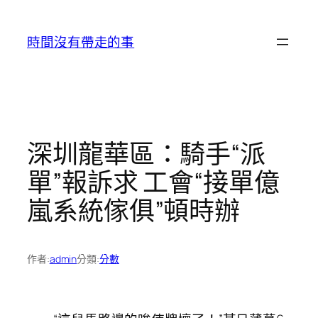
跳
至
時間沒有帶走的事
主
要
內
容
深圳龍華區：騎手“派
單”報訴求 工會“接單億
嵐系統傢俱”頓時辦
作者:
admin
分類:
分數