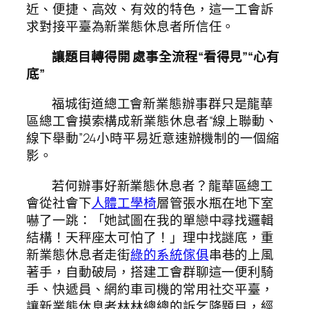
近、便捷、高效、有效的特色，這一工會訴
求對接平臺為新業態休息者所信任。
讓題目轉得開 處事全流程“看得見”“心有
底”
福城街道總工會新業態辦事群只是龍華
區總工會摸索構成新業態休息者“線上聯動、
線下舉動”24小時平易近意速辦機制的一個縮
影。
若何辦事好新業態休息者？龍華區總工
會從社會下
人體工學椅
層管張水瓶在地下室
嚇了一跳：「她試圖在我的單戀中尋找邏輯
結構！天秤座太可怕了！」理中找謎底，重
新業態休息者走街
綠的系統傢俱
串巷的上風
著手，自動破局，搭建工會群聊這一便利騎
手、快遞員、網約車司機的常用社交平臺，
讓新業態休息者林林總總的訴乞降題目，經