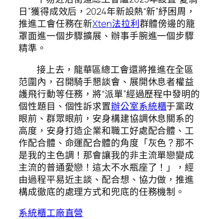
日”獲得成效后，2024年新設熱“新”紓困周，
推進工會任務在新
Xten法拉利
群體傍邊的籠
罩面進一個步驟擴展、辦事手腕進一個步驟
精準。
接上去，龍華區總工會還將推進在全區
范圍內，召開騎手懇談會、展開休息者權益
護飛行動等任務，將“派單”經過歷程中發明的
個性題目、個性訴求置
辦公室系統櫃
于黨政
眼前、群眾眼前，安身構建協調休息關系的
高度，安身打造企業和職工好處配合體、工
作配合體、命運配合體的角度「灰色？那不
是我的主色調！那會讓我的非主流單戀變成
主流的普通愛戀！這太不水瓶座了！」，經
由過程平易近主談、配合想、協力做，推進
構成徹底的處理方式和兜底的任務機制。
系統櫃工廠直營