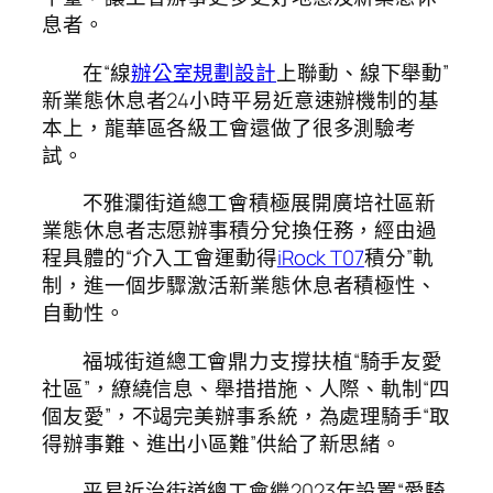
息者。
在“線
辦公室規劃設計
上聯動、線下舉動”
新業態休息者24小時平易近意速辦機制的基
本上，龍華區各級工會還做了很多測驗考
試。
不雅瀾街道總工會積極展開廣培社區新
業態休息者志愿辦事積分兌換任務，經由過
程具體的“介入工會運動得
iRock T07
積分”軌
制，進一個步驟激活新業態休息者積極性、
自動性。
福城街道總工會鼎力支撐扶植“騎手友愛
社區”，繚繞信息、舉措措施、人際、軌制“四
個友愛”，不竭完美辦事系統，為處理騎手“取
得辦事難、進出小區難”供給了新思緒。
平易近治街道總工會繼2023年設置“愛騎