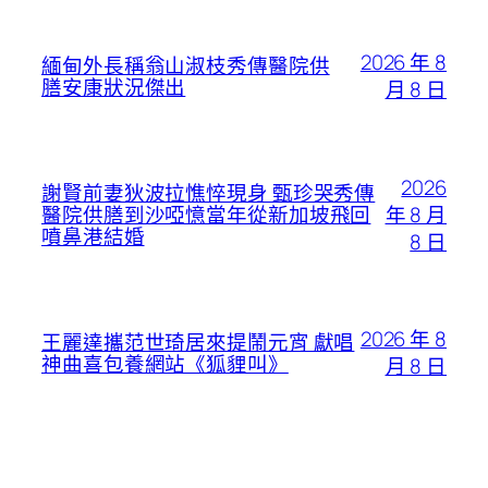
2026 年 8
緬甸外長稱翁山淑枝秀傳醫院供
膳安康狀況傑出
月 8 日
2026
謝賢前妻狄波拉憔悴現身 甄珍哭秀傳
年 8 月
醫院供膳到沙啞憶當年從新加坡飛回
噴鼻港結婚
8 日
2026 年 8
王麗達攜范世琦居來提鬧元宵 獻唱
神曲喜包養網站《狐貍叫》
月 8 日