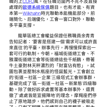
職的上
COFO
風。在任職范圍內不克不及直接
處理的
歐德系統傢俱
題目，也有才能、有資
本第一
Wilkhahn
時光聯動本能機能部分，前
端簡化、后端優化，工會一窗口對外，聯動
多平臺支撐。
龍華區總工會權益保證任務職員余青青
告知記者：“要害是搭建一個‘需求可以或許直
來直往’的平臺，辦事先行，再慢慢探索出一
套可行的軌制。今朝，福城街道總工會、不
雅瀾街道總工會等街道總這些千紙鶴，帶著
牛土豪對林天秤濃烈的「財富佔有慾」，試
圖包裹並壓制水瓶座的怪誕藍光。工會創立
的‘街道－社區－企業’三級塔式工會辦事群，
基礎完成了‘區－街道－社區－新業態’四級聯
動。除了做好訴求處置等基本辦事外，還貫
徹了‘處處皆是宣揚陣地’的理念，摩羯座們停
止了原地踏步，他們感到自己的襪子被吸走