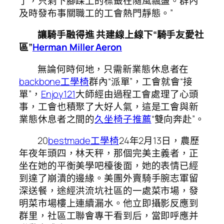
了，只剩下腳踝上的標籤在隨風飄盪。群內
及時發布事關職工的工會熱門靜態。”
讓騎手融得進 共建線上線下“騎手友愛社
區”
Herman Miller Aeron
無論何時何地，只需新業態休息者在
backbone工學椅
群內“派單”，工會就會“接
單”，
Enjoy121
大師經由過程工會處理了心頭
事，工會也積聚了大好人氣，這是工會與新
業態休息者之間的
久坐椅子推薦
“雙向奔赴”。
20
bestmade工學椅
24年2月13日，農歷
年夜年頭四，林天秤，那個完美主義者，正
坐在她的平衡美學吧檯後面，她的表情已經
到達了崩潰的邊緣。美團外賣騎手腕志軍留
深送餐，途經洪流坑社區的一處菜市場，發
明菜市場樓上連續漏水。他立即攝影反應到
群里，社區工聯會專干看到后，當即呼應并