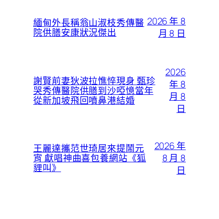
2026 年 8
緬甸外長稱翁山淑枝秀傳醫
院供膳安康狀況傑出
月 8 日
2026
謝賢前妻狄波拉憔悴現身 甄珍
年 8
哭秀傳醫院供膳到沙啞憶當年
月 8
從新加坡飛回噴鼻港結婚
日
2026 年
王麗達攜范世琦居來提鬧元
8 月 8
宵 獻唱神曲喜包養網站《狐
貍叫》
日