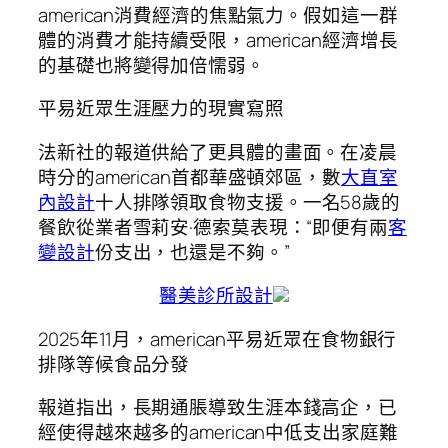
american消費經濟的焦點氣力。假如這一群
體的消費才能持續受限，american經濟增長
的基礎也將變得加倍懦弱。
平易近眾生涯壓力的現實寫照
法新社的報道供給了更具體的畫面。在凌晨
時分的american首都華盛頓郊區，數
大直室
內設計
十人排隊領取食物支援。一名58歲的
餐飲從業者雪莉安·德索莫表現：“即便有兩
客
變設計
份支出，也還是不夠。”
醫美診所設計
2025年11月，american平易近眾在食物銀行
排隊等候食品分發
報道指出，長期通脹導致生涯本錢高企，已
經使得越來越多的american中低支出家庭難