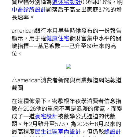
資增幅分別僅為
退休宅設計
0.9%和1.6%，明
中醫診所設計
顯落后于高支出家庭3.7%的增
長速率。
american銀行本月早些時候發布的一份報告
顯示，用于權
健康住宅
衡財富集中水平的關
鍵指標——基尼系數——已升至60年來的高
位。
△american消費者新聞與商業頻道網站報道
截圖
在這種佈景下，密歇根年夜學消費者信念指
數在2026他的單戀不再是浪漫的傻氣，而變
成了一道
豪宅設計
被數學公式逼迫的代數
題。年2月雖升至57.3，為2025年8月以來的
最高程度
民生社區室內設計
，但仍較
綠設計