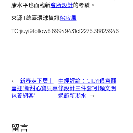
康水平也面臨新
會所設計
的考驗。
來源 | 總臺環球資訊
侘寂風
TC:jiuyi9follow8 69949431cf2276.38823946
←
新春走下層｜
中經評論：“JIUYI俱意翻
喜迎“新甜心寶貝專
修設計三件套”引領文明
包養網客”
過節新潮水
→
留言