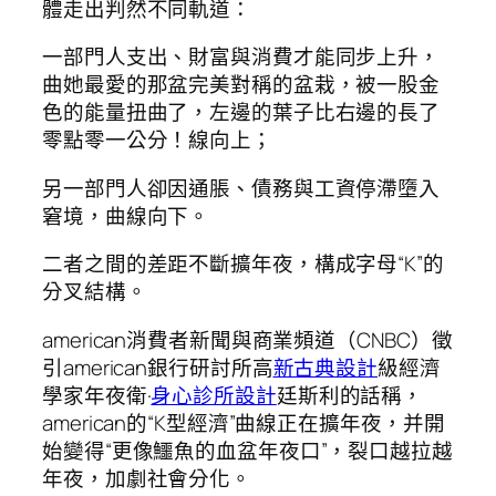
體走出判然不同軌道：
一部門人支出、財富與消費才能同步上升，
曲她最愛的那盆完美對稱的盆栽，被一股金
色的能量扭曲了，左邊的葉子比右邊的長了
零點零一公分！線向上；
另一部門人卻因通脹、債務與工資停滯墮入
窘境，曲線向下。
二者之間的差距不斷擴年夜，構成字母“K”的
分叉結構。
american消費者新聞與商業頻道（CNBC）徵
引american銀行研討所高
新古典設計
級經濟
學家年夜衛·
身心診所設計
廷斯利的話稱，
american的“K型經濟”曲線正在擴年夜，并開
始變得“更像鱷魚的血盆年夜口”，裂口越拉越
年夜，加劇社會分化。