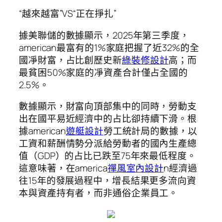
“越來越富”VS“正在掙扎”
據美聯儲的數據顯示，2025年第三季度，
american最富有的1%家庭把握了近32%的全
國凈財富，占比創歷史新
綠裝修設計
高；而
最貧困50%家庭的凈資產合計僅占全國的
2.5%。
數據顯示，財富向頂部集中的同時，勞動支
出在國平易近經濟中的占比卻持續下滑。根
據american
遊艇設計
勞工統計局的數據，以
工資和薪酬情勢分派給勞動者的國內生產總
值（GDP）的占比已跌至75年來最低程度。
這意味著，在america
禪風室內設計
n經濟過
往15年的發展過程中，增長結果更多流向資
本與資產持有者，而非通俗企業員工。