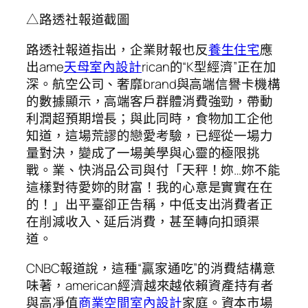
△路透社報道截圖
路透社報道指出，企業財報也反
養生住宅
應
出ame
天母室內設計
rican的“K型經濟”正在加
深。航空公司、奢靡brand與高端信譽卡機構
的數據顯示，高端客戶群體消費強勁，帶動
利潤超預期增長；與此同時，食物加工企他
知道，這場荒謬的戀愛考驗，已經從一場力
量對決，變成了一場美學與心靈的極限挑
戰。業、快消品公司與付「天秤！妳…妳不能
這樣對待愛妳的財富！我的心意是實實在在
的！」出平臺卻正告稱，中低支出消費者正
在削減收入、延后消費，甚至轉向扣頭渠
道。
CNBC報道說，這種“贏家通吃”的消費結構意
味著，american經濟越來越依賴資產持有者
與高凈值
商業空間室內設計
家庭。資本市場