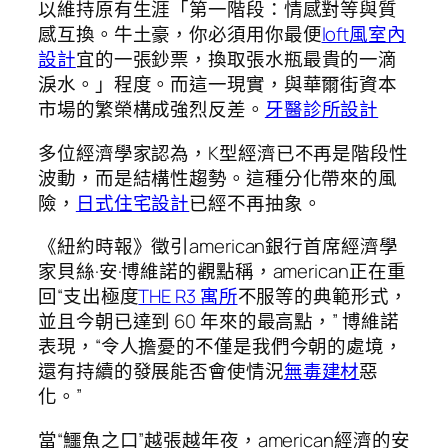
以維持原有生涯「第一階段：情感對等與質
感互換。牛土豪，你必須用你最便
loft風室內
設計
宜的一張鈔票，換取張水瓶最貴的一滴
淚水。」程度。而這一現實，與華爾街資本
市場的繁榮構成強烈反差。
牙醫診所設計
多位經濟學家認為，K型經濟已不再是階段性
波動，而是結構性趨勢。這種分化帶來的風
險，
日式住宅設計
已經不再抽象。
《紐約時報》徵引american銀行首席經濟學
家貝絲·安·博維諾的觀點稱，american正在重
回“支出極度
THE R3 寓所
不服等的典範形式，
並且今朝已達到 60 年來的最高點，” 博維諾
表現，“令人擔憂的不僅是我們今朝的處境，
還有持續的發展能否會使情況
無毒建材
惡
化。”
當“鱷魚之口”越張越年夜，american經濟的安