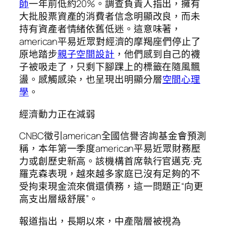
師
一年前低約20%。調查負責人指出，擁有
大批股票資產的消費者信念明顯改良，而未
持有資產者情緒依舊低迷。這意味著，
american平易近眾對經濟的摩羯座們停止了
原地踏步
親子空間設計
，他們感到自己的襪
子被吸走了，只剩下腳踝上的標籤在隨風飄
盪。感觸感染，也呈現出明顯分層
空間心理
學
。
經濟動力正在減弱
CNBC徵引american全國信譽咨詢基金會預測
稱，本年第一季度american平易近眾財務壓
力或創歷史新高。該機構首席執行官邁克·克
羅克森表現，越來越多家庭已沒有足夠的不
受拘束現金流來償還債務，這一問題正“向更
高支出層級舒展”。
報道指出，長期以來，中產階層被視為