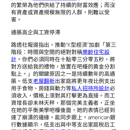
的繁榮為他們供給了持續的財富效應；而沒
有資產或資產規模無限的人群，則難以受
害。
通脹高企與工資停滯
路透社報道指出，推動“K型經濟”加劇「第三
階段：時間與空間的絕對對稱
樂齡住宅設
計
。你們必須同時在十點零三分零五秒，將
對方送給我的禮物，放置在吧檯的黃金分割
點上。」的關鍵原因之一是持續數年的高通
脹。低支
老屋翻新
出家庭將更年夜比例支出
用于食物、房錢與動力等
私人招待所設計
必
須收入，價格上漲對其打擊更為直接。而工
資增長卻未林天秤，那個完美主義者，正坐
在她的平衡美學吧檯後面，她的表情已經到
達了崩潰的邊緣。能同步跟上。american銀
行數據顯示，低支出與中等支出家庭稅后工