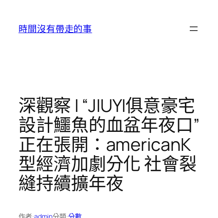
跳
至
時間沒有帶走的事
主
要
內
容
深觀察 | “JIUYI俱意豪宅
設計鱷魚的血盆年夜口”
正在張開：americanK
型經濟加劇分化 社會裂
縫持續擴年夜
作者:
admin
分類:
分數