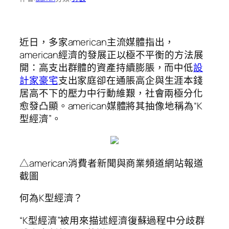
近日，多家american主流媒體指出，
american經濟的發展正以極不平衡的方法展
開：高支出群體的資產持續膨脹，而中低
設
計家豪宅
支出家庭卻在通脹高企與生涯本錢
居高不下的壓力中行動維艱，社會兩極分化
愈發凸顯。american媒體將其抽像地稱為“K
型經濟”。
△american消費者新聞與商業頻道網站報道
截圖
何為K型經濟？
“K型經濟”被用來描述經濟復蘇過程中分歧群