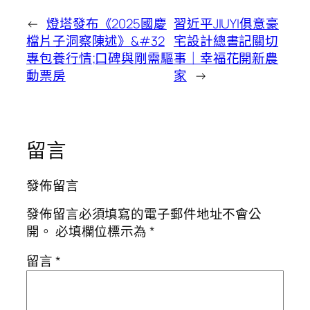
←
燈塔發布《2025國慶
習近平JIUYI俱意豪
檔片子洞察陳述》&#32
宅設計總書記關切
專包養行情;口碑與剛需驅
事｜幸福花開新農
動票房
家
→
留言
發佈留言
發佈留言必須填寫的電子郵件地址不會公
開。
必填欄位標示為
*
留言
*