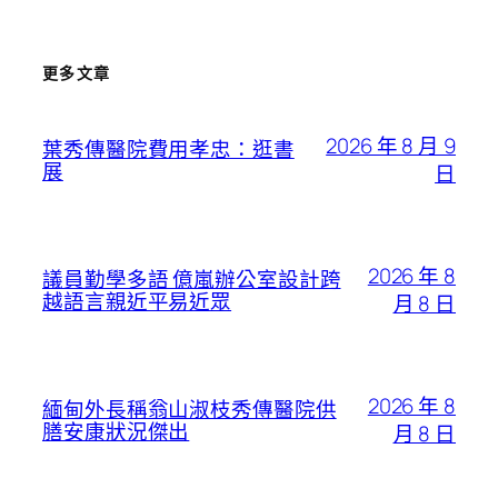
更多文章
2026 年 8 月 9
葉秀傳醫院費用孝忠：逛書
展
日
2026 年 8
議員勤學多語 億嵐辦公室設計跨
越語言親近平易近眾
月 8 日
2026 年 8
緬甸外長稱翁山淑枝秀傳醫院供
膳安康狀況傑出
月 8 日