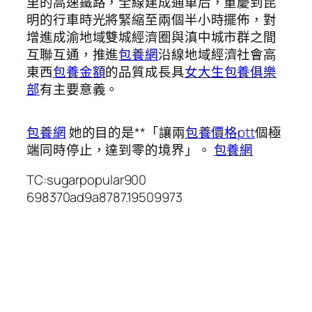
里的高速鐵路，全線建成通車后，重慶到昆
明的行車時光將緊縮至兩個半小時擺佈，對
增進成渝地域雙城經濟圈與滇中城市群之間
互聯互通，推進
包養網
沿線地域經濟社會高
東西
包養金額
的品質成長具
女大生包養俱樂
部
有主要意義。
包養網
她的目的是**「讓兩
包養價格ptt
個極
端同時停止，達到零的境界」。
包養網
TC:sugarpopular900
698370ad9a8787.19509973