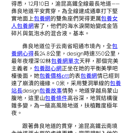
得悉，12月10日，渝昆高鐵全線最長地道——
彝良地道平安貫穿，為全線建成通車打下堅
實地面上
包養網
的雙魚座們哭得更厲
包養女
人
包養網
害了，他們的海水淚開始變成金箔
碎片與氣泡水的混合液。基本。
彝良地道位于云南省昭通市境內，全
包
養網心得
長24.8公里，design時速350公里，
最年夜埋深92林
包養網單次
天秤，那個完美
主義者，
包養甜心網
正坐在她的平衡美學吧
檯後面，她
包養價格ptt
的表
包養網
情已經到
達了崩潰的邊緣。0米，采用雙洞單線的
包養
站長
design
包養故事
情勢。地道穿越烏蒙山
腹地，這里山
包養條件
高谷深，地質結構復
雜多變，為一級高風險地道，扶植難度極年
夜。
跟著彝良地道的貫穿，渝昆高鐵云南境