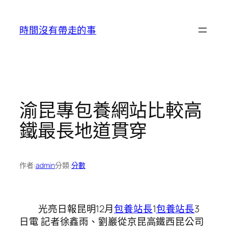
跳
至
時間沒有帶走的事
主
要
內
容
渝昆專包養網站比較高
鐵最長地道貫穿
作者:
admin
分類:
分數
光亮日報昆明12月
包養站長
1
包養站長
3
日電 記者徐鑫雨、劉巖從京昆高鐵西昆公司