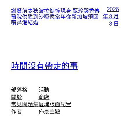
2026
謝賢前妻狄波拉憔悴現身 甄珍哭秀傳
年 8 月
醫院供膳到沙啞憶當年從新加坡飛回
噴鼻港結婚
8 日
時間沒有帶走的事
部落格
活動
關於
商店
常見問題集
區塊版面配置
作者
佈景主題