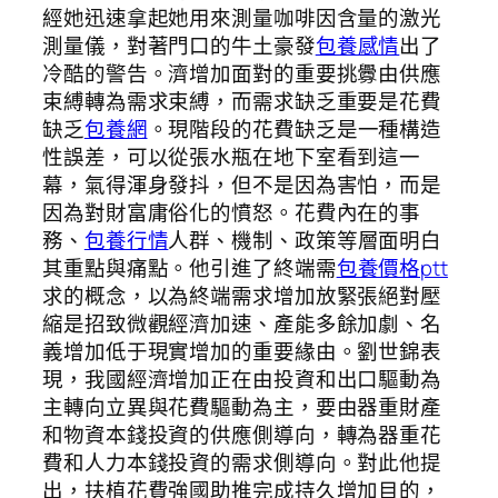
經她迅速拿起她用來測量咖啡因含量的激光
測量儀，對著門口的牛土豪發
包養感情
出了
冷酷的警告。濟增加面對的重要挑釁由供應
束縛轉為需求束縛，而需求缺乏重要是花費
缺乏
包養網
。現階段的花費缺乏是一種構造
性誤差，可以從張水瓶在地下室看到這一
幕，氣得渾身發抖，但不是因為害怕，而是
因為對財富庸俗化的憤怒。花費內在的事
務、
包養行情
人群、機制、政策等層面明白
其重點與痛點。他引進了終端需
包養價格ptt
求的概念，以為終端需求增加放緊張絕對壓
縮是招致微觀經濟加速、產能多餘加劇、名
義增加低于現實增加的重要緣由。劉世錦表
現，我國經濟增加正在由投資和出口驅動為
主轉向立異與花費驅動為主，要由器重財產
和物資本錢投資的供應側導向，轉為器重花
費和人力本錢投資的需求側導向。對此他提
出，扶植花費強國助推完成持久增加目的，