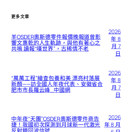
更多文章
2026
羊OSDER奧斯德零件報價晚報道曾影
年 8
響文惠乾的人生軌跡，與他有著心之
月 7
共鳴 讀報“嘆世界”，古稀情不老
日
2026
“萬萬工程”繪查包養和美 漂亮村落展
年 8
新顏——訪全國人年夜代表、安徽省合
月 7
肥市市長羅云峰_中國網
日
2026
中年夜“天團”OSDER奧斯德零件商告
年 8 月
捷！我國初次探測到月球新一代激光
反射鏡回波信號
6 日