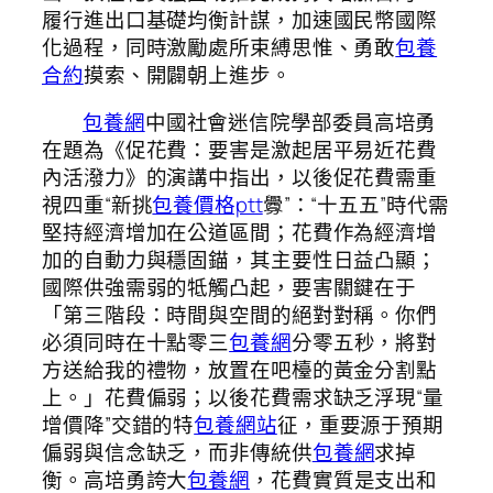
履行進出口基礎均衡計謀，加速國民幣國際
化過程，同時激勵處所束縛思惟、勇敢
包養
合約
摸索、開闢朝上進步。
包養網
中國社會迷信院學部委員高培勇
在題為《促花費：要害是激起居平易近花費
內活潑力》的演講中指出，以後促花費需重
視四重“新挑
包養價格ptt
釁”：“十五五”時代需
堅持經濟增加在公道區間；花費作為經濟增
加的自動力與穩固錨，其主要性日益凸顯；
國際供強需弱的牴觸凸起，要害關鍵在于
「第三階段：時間與空間的絕對對稱。你們
必須同時在十點零三
包養網
分零五秒，將對
方送給我的禮物，放置在吧檯的黃金分割點
上。」花費偏弱；以後花費需求缺乏浮現“量
增價降”交錯的特
包養網站
征，重要源于預期
偏弱與信念缺乏，而非傳統供
包養網
求掉
衡。高培勇誇大
包養網
，花費實質是支出和