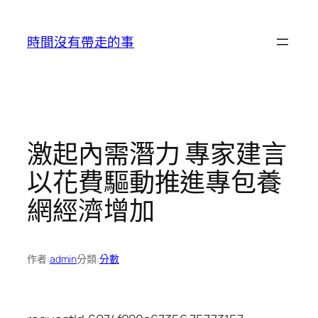
跳
至
時間沒有帶走的事
主
要
內
容
激起內需潛力 專家建言
以花費驅動推進專包養
網經濟增加
作者:
admin
分類:
分數