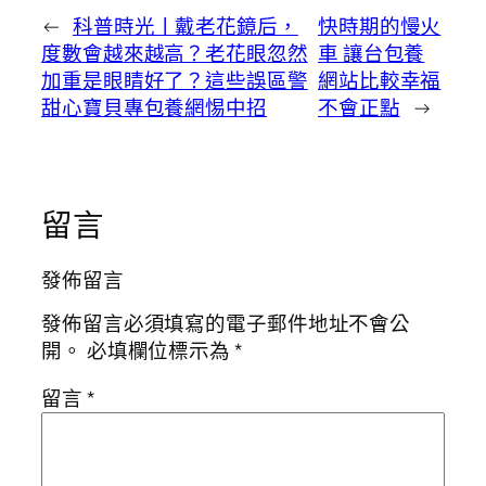
←
科普時光丨戴老花鏡后，
快時期的慢火
度數會越來越高？老花眼忽然
車 讓台包養
加重是眼睛好了？這些誤區警
網站比較幸福
甜心寶貝專包養網惕中招
不會正點
→
留言
發佈留言
發佈留言必須填寫的電子郵件地址不會公
開。
必填欄位標示為
*
留言
*