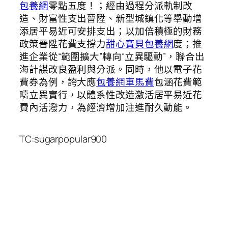
包養網
零點五度！；經由過程分派軌制改
造、財富性支出晉陞、新型城鎮化等舉動增
添居平易近可安排支出；以加倍積極的財務
政策晉陞花費支撐力
甜心寶貝包養網
度；推
進企業從“範圍擴大”轉向“立異驅動”，聯合出
海計謀改良盈利與分派。同時，他以電子花
費券為例，誇大應
包養網車馬費
包涵花費範
疇立異實行，以體系性改造激活居平易近花
費內活潑力，為經濟增加注進耐久動能。
TC:sugarpopular900