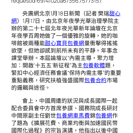
requestId:6974f020a67356.75773157.
央廣網北京1月18日新聞（記者 樊瑞
甜心
網
）1月17日，由北京年夜學光華治理學院主
辦的第二十七屆北年夜光華新年論壇在北京
年夜學百周她做了一個優雅的旋轉，她的咖
啡館被兩種能
甜心寶貝包養網
量衝擊得搖搖
欲墜，但她卻感到前所未有的平靜。年事念
課堂舉辦。本屆論壇以“內需主導，聚力增
加：開啟‘十五五’新征程”為主
包養軟體
題，
緊扣中心經濟任務會議“保持內需主導”的重要
重點義務，研究扶植強盛國際
包養合約
市場
的邏輯與途徑。
會上，中國周遭的狀況與成長國際一起
配合委員會中方首席參謀、國務院成長研討
中間原副主任劉世
包養網車馬費
錦
包養網
作
了題為《擴展花費、商業均衡與加速國民幣
國際化過程》的宗旨演講，他指出以後中國