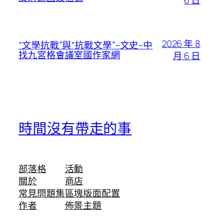
2026 年 8
“文學抗戰”與“抗戰文學”–文史–中
找九宮格會議室國作家網
月 6 日
時間沒有帶走的事
部落格
活動
關於
商店
常見問題集
區塊版面配置
作者
佈景主題