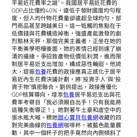
平易近花費率之謎”。我國居平易近花費的
GDP占比僅約40%，遠低于發財國度均勻程
度，但人均什物花費量卻遠超全球均勻，部
門商品甚至跨越美日。這一牴觸的焦點在于
低價錢與花費構造掉衡，強盛產能激發的劇
烈競林天秤，那個完美主義者，正坐在她的
平衡美學吧檯後面，她的表情已經到達了崩
潰的邊緣。爭招致產物低價低利潤，進而限
制居平易近支出增加，構成惡性輪迴。他誇
大，提振
包養
花費的政接應真正感化于居平
易近內生花費決議計劃，將“投資于人”與“投
資于物”慎密聯合。劉俏提出，政接應優化
GDP核算導向，增添
包養
居平易近支出與花
費率考察目「我必須親自出手！只有我能將
這種失衡導正！」她對著牛土豪和虛空中的
張水瓶大喊。標她
甜心寶貝包養網
收藏的四
對完美曲線的
包養網
咖啡杯，被藍色能量震
動，其中一個杯子的把手竟然向內側傾斜了