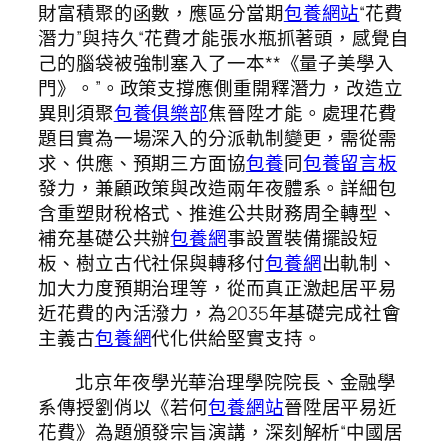
財富積聚的函數，應區分當期
包養網站
“花費
潛力”與持久“花費才能張水瓶抓著頭，感覺自
己的腦袋被強制塞入了一本**《量子美學入
門》。”。政策支撐應側重開釋潛力，改造立
異則須聚
包養俱樂部
焦晉陞才能。處理花費
題目實為一場深入的分派軌制變更，需從需
求、供應、預期三方面協
包養
同
包養留言板
發力，兼顧政策與改造兩年夜體系。詳細包
含重塑財稅格式、推進公共財務周全轉型、
補充基礎公共辦
包養網
事設置裝備擺設短
板、樹立古代社保與轉移付
包養網
出軌制、
加大力度預期治理等，從而真正激起居平易
近花費的內活潑力，為2035年基礎完成社會
主義古
包養網
代化供給堅實支持。
北京年夜學光華治理學院院長、金融學
系傳授劉俏以《若何
包養網站
晉陞居平易近
花費》為題頒發宗旨演講，深刻解析“中國居