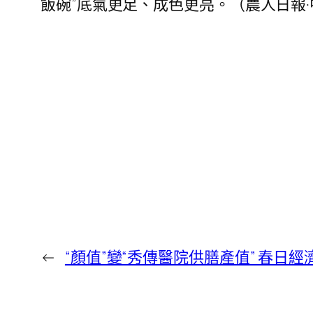
飯碗”底氣更足、成色更亮。（
農人日報
←
“顏值”變“秀傳醫院供膳產值” 春日