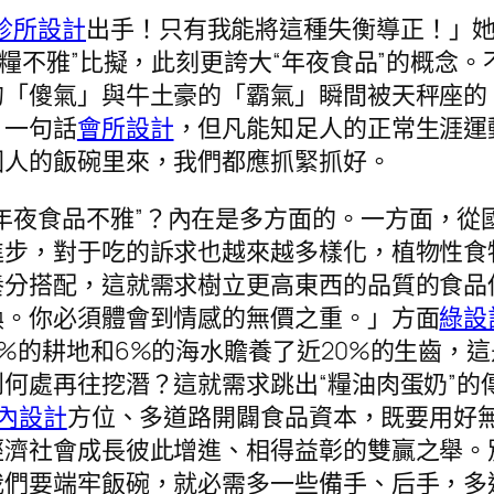
診所設計
出手！只有我能將這種失衡導正！」
食糧不雅”比擬，此刻更誇大“年夜食品”的概念
的「傻氣」與牛土豪的「霸氣」瞬間被天秤座的
。一句話
會所設計
，但凡能知足人的正常生涯運
國人的飯碗里來，我們都應抓緊抓好。
年夜食品不雅”？內在是多方面的。一方面，從
進步，對于吃的訴求也越來越多樣化，植物性食
養分搭配，這就需求樹立更高東西的品質的食品
換。你必須體會到情感的無價之重。」方面
綠設
%的耕地和6%的海水贍養了近20%的生齒，
何處再往挖潛？這就需求跳出“糧油肉蛋奶”的
室內設計
方位、多道路開闢食品資本，既要用好
經濟社會成長彼此增進、相得益彰的雙贏之舉。
我們要端牢飯碗，就必需多一些備手、后手，多