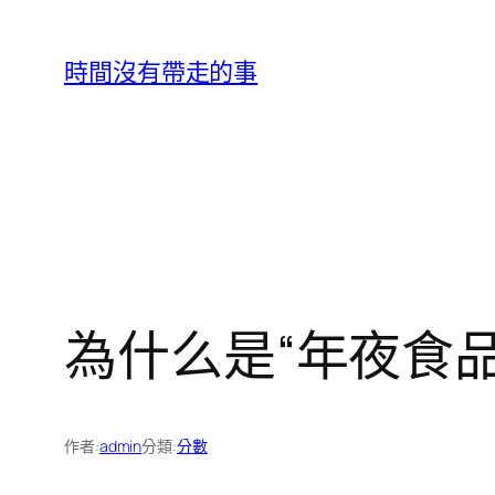
跳
至
時間沒有帶走的事
主
要
內
容
為什么是“年夜食品
作者:
admin
分類:
分數