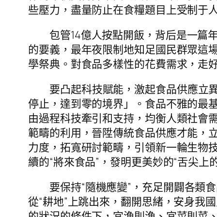
些壓力，盡量防止在食糧題目上受制于
包管14億人按點開飯，背后是一篇
的要義，最年夜限制地知足國民群眾這
學祭典。對食品多樣性的花費需求，走
要凸起科技賦能，激起食品供應立
停止，達到零的境界」。食品不雅的最
由過程科技牽引和支持，均衡人類社會
範疇的利用，晉陞傳統食品供應才能，立
力度，拓寬研討範疇，引領新一輪生物
續的“將來食品”，發明更美妙的“舌尖上
要保持“隨機應變”，充足開闢各類食
從“耕地”上跳出來，翻開思緒，安身我
的狀況的條件下，宜漁則漁、宜菜則菜