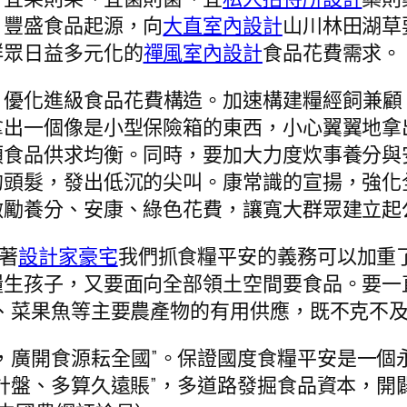
，豐盛食品起源，向
大直室內設計
山川林田湖草
群眾日益多元化的
禪風室內設計
食品花費需求。
，優化進級食品花費構造。加速構建糧經飼兼顧
拿出一個像是小型保險箱的東西，小心翼翼地拿
類食品供求均衡。同時，要加大力度炊事養分與
頭髮，發出低沉的尖叫。康常識的宣揚，強化
激勵養分、安康、綠色花費，讓寬大群眾建立起
著
設計家豪宅
我們抓食糧平安的義務可以加重
糧生孩子，又要面向全部領土空間要食品。要一
、菜果魚等主要農產物的有用供應，既不克不
，廣開食源耘全國”。保證國度食糧平安是一個
計盤、多算久遠賬”，多道路發掘食品資本，開