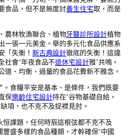
要食品，但不是無度討
養生住宅
取，而是
、農林牧漁聯合、植物
牙醫診所設計
植物
出一張一元美金。舉的多元化食品供應系
安「失衡！
新古典設計
徹底的失衡！這違
全社會“年夜食品不
退休宅設計
雅”共鳴，
公道、均衡、過量的食品花費新不雅念。
了。食糧平安是基本、是條件，我們既要
直保
樂齡住宅設計
持在“谷物基礎自給，
及缺項，也不克不及捉襟見肘。
永恒課題，任何時辰這根弦都不克不及
闢豐盛多樣的食品種類，才幹確保“中國