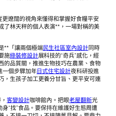
要從更遼闊的視角來懂得和掌握好食糧平安
成了林天秤的個人表演**，一場對稱的美
是**「讓兩個極端
民生社區室內設計
同時
要施
綠裝修設計
展科技的“奇兵”感化，經
西的品質關，推進生物技巧在農業、食物
進一個步驟加年
日式住宅設計
夜科研投進
巧，生孩子加工更養分甘旨、更平安可連
時，
客變設計
咖啡館內。把眼
老屋翻新
光
身“找”食品。要保持在維護好生態周遭
藥，不搞一刀切，不搞陳舊見解。要鼎力