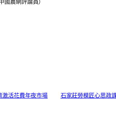
·中國農網評論員
）
經濟激活花費年夜市場
石家莊勞模匠心思政