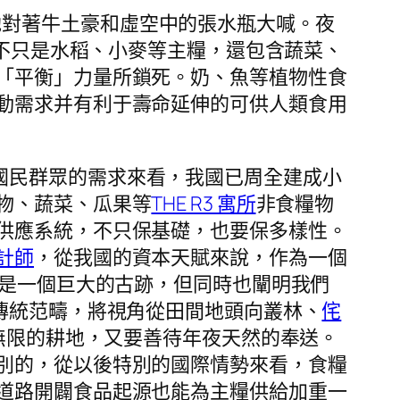
她對著牛土豪和虛空中的張水瓶大喊。夜
。不只是水稻、小麥等主糧，還包含蔬菜、
「平衡」力量所鎖死。奶、魚等植物性食
動需求并有利于壽命延伸的可供人類食用
國民群眾的需求來看，我國已周全建成小
物、蔬菜、瓜果等
THE R3 寓所
非食糧物
供應系統，不只保基礎，也要保多樣性。
計師
，從我國的資本天賦來說，作為一個
這是一個巨大的古跡，但同時也闡明我們
傳統范疇，將視角從田間地頭向叢林、
侘
無限的耕地，又要善待年夜天然的奉送。
別的，從以後特別的國際情勢來看，食糧
道路開闢食品起源也能為主糧供給加重一