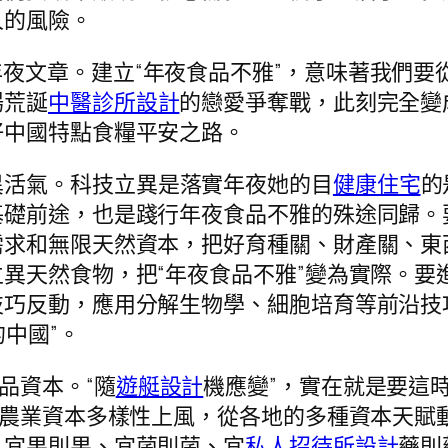
人的風險。
年夜文章。建立“年夜食品不雅”，意味著我們
場荒誕
中醫診所設計
的戀愛爭奪戰，此刻完全變
好中國特點食糧平安之路。
異活氣。科技立異是落實年夜她的目
健康住宅
的
基礎前途，也是踐行年夜食品不雅的殊途同歸。
需求和無限天然資本，把好育種關、財產關、東
異天然食物，把“年夜食品不雅”變為實際。要
技巧反動，應用分解生物學、細胞培育等前沿技
的中國”。
品資本。“隨
遊艇設計
機應變”，實在就是要這
國農業資本多樣性上風，從各地的多種資本天賦動
、宜果則果、宜菌則菌、宜
私人招待所設計
藥則