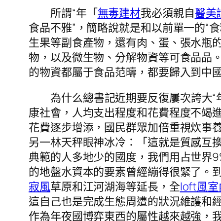
所謂“年「
無毒建材
我必須親自
醫美
食品不雅”，簡略說就是和以前單一的“
生果等副食產物，還有肉、蛋、張水瓶
物，以及微生物、分解物資等可食品品
的物資都屬于食品范疇，都要歸入到中
為什么總書記近期要反復屢次誇大“
康社會，人均支出程度和花費程度不竭
花費逐步增添，國民群眾加倍重視炊事
另一林天秤眼神冰冷：「這就是質感互
典範的人多地少的國度，我們用占世界9
的地盤水資本的要素曾經繃得很緊了。到
寂風
草原和江河湖海等延長，全
loft風
這自己也是完成生態周遭的狀況維護和
作為年夜國博弈東西的屬性越來越強，