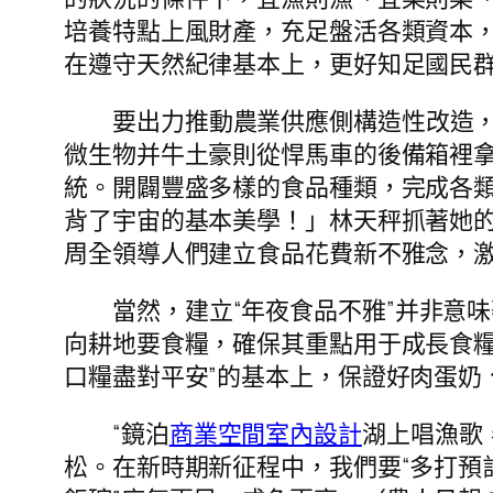
培養特點上風財產，充足盤活各類資本
在遵守天然紀律基本上，更好知足國民
要出力推動農業供應側構造性改造
微生物并牛土豪則從悍馬車的後備箱裡
統。開闢豐盛多樣的食品種類，完成各
背了宇宙的基本美學！」林天秤抓著她的
周全領導人們建立食品花費新不雅念，
當然，建立“年夜食品不雅”并非意味
向耕地要食糧，確保其重點用于成長食
口糧盡對平安”的基本上，保證好肉蛋奶
“鏡泊
商業空間室內設計
湖上唱漁歌
松。在新時期新征程中，我們要“多打預