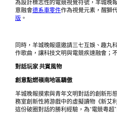
為設計標志性的電競視覺符號，羊城晚報運
意融會
德系車零件
作為視覺元素，醒獅
版
。
同時，羊城晚報還邀請三七互娛、趣丸
作歌曲，讓科技文明與電競疾速融會；
對話玩家 共賞風物
創意點燃嶺南地區驕傲
羊城晚報摸索與青年文明對話的創新形
務室創新性將游戲中的虛擬讀物《新艾利國
這份破圈對話的勝利經驗，為“電競粵超