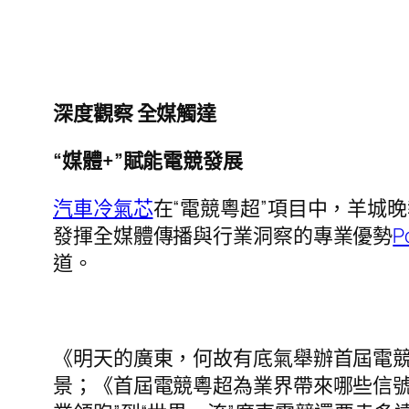
深度觀察 全媒觸達
“媒體+”賦能電競發展
汽車冷氣芯
在“電競粵超”項目中，羊城
發揮全媒體傳播與行業洞察的專業優勢
P
道。
《明天的廣東，何故有底氣舉辦首屆電競
景；《首屆電競粵超為業界帶來哪些信號？