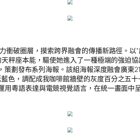
著力衝破圈層，摸索跨界融會的傳播新路徑。以“
的天秤座本能，驅使她進入了一種極端的強迫協
主題，策劃發布系列海報。該組海報深度融會廣東
誕藍色，調配成我咖啡館牆壁的灰度百分之五十
運用粵語表達與電競視覺語言，在統一畫面中呈現