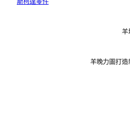
斯柯達零件
羊
羊晚力圖打造