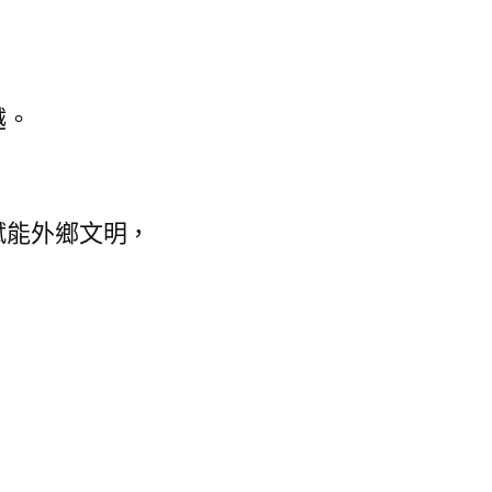
越。
賦能外鄉文明，