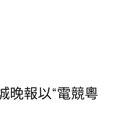
城晚報以“電競粵