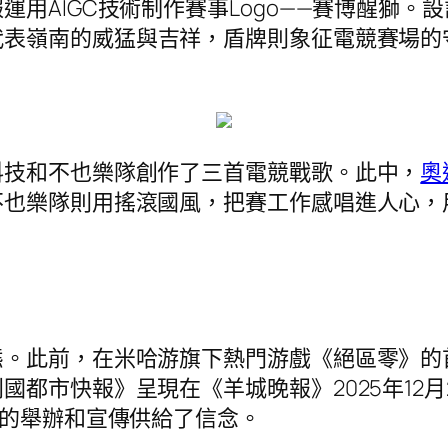
用AIGC技術制作賽事Logo——賽博醒獅
代表嶺南的威猛與吉祥，盾牌則象征電競賽場的
科技和不也樂隊創作了三首電競戰歌。此中，
奧
不也樂隊則用搖滾國風，把賽工作感唱進人心，
態。此前，在米哈游旗下熱門游戲《絕區零》的
都市快報》呈現在《羊城晚報》2025年12月
”的舉辦和宣傳供給了信念。