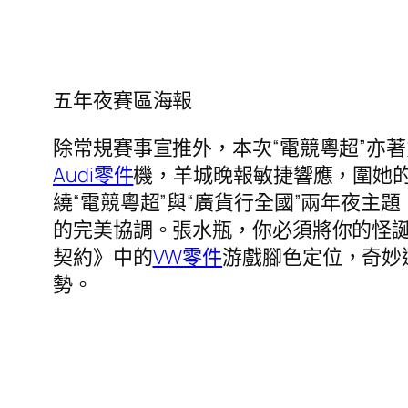
五年夜賽區海報
除常規賽事宣推外，本次“電競粵超”亦
Audi零件
機，羊城晚報敏捷響應，圍她
繞“電競粵超”與“廣貨行全國”兩年夜
的完美協調。張水瓶，你必須將你的怪
契約》中的
VW零件
游戲腳色定位，奇妙
勢。