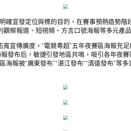
，明確宣發定位與標的目的，在賽事預熱造勢階
列觀察報道、短視頻、方言口號海報等多元產
拓寬宣傳廣度。“電競粵超”五年夜賽區海報充
海報發布后，敏捷引發地區共鳴，吸引各年夜賽
區海報被“廣東發布”“湛江發布”“清遠發布”