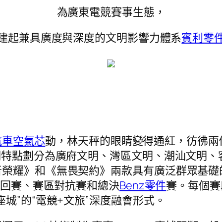
為廣東電競賽事生態，
建起兼具廣度與深度的文明影響力體系
賓利零
汽車空氣芯
動，林天秤的眼睛變得通紅，彷彿兩
明特點劃分為廣府文明、灣區文明、潮汕文明、
者榮耀》和《無畏契約》兩款具有廣泛群眾基礎
巡回賽、賽區對抗賽和總決
Benz零件
賽。每個賽
城”的“電競+文旅”深度融會形式。