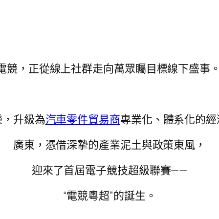
電競，正從線上社群走向萬眾矚目標線下盛事
樂，升級為
汽車零件貿易商
專業化、體系化的經
廣東，憑借深摯的產業泥土與政策東風，
迎來了首屆電子競技超級聯賽——
“電競粵超”的誕生。