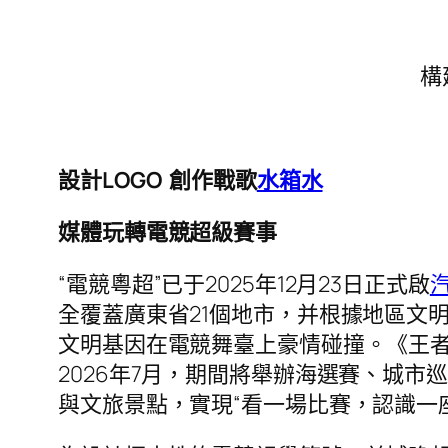
構
設計LOGO 創作戰歌
水箱水
媒體玩轉電競超級賽事
“電競粵超”已于2025年12月23日正式啟
全覆蓋廣東省21個地市，并根據地區文
文明基因在電競舞臺上豪情碰撞。《王
2026年7月，期間將舉辦海選賽、城市
與文旅景點，實現“看一場比賽，認識一座