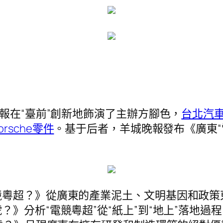
晚報在“臺前”創新地飾演了主辦方腳色，
台北汽
orsche零件
。基于后者，羊城晚報發布《廣東“
粵超？》從廣東的產業泥土、文明基因和政策東
》分析“電競粵超”從“紙上”到“地上”落地過