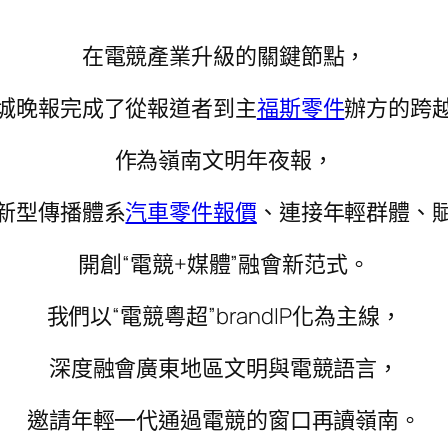
在電競產業升級的關鍵節點，
城晚報完成了從報道者到主
福斯零件
辦方的跨
作為嶺南文明年夜報，
新型傳播體系
汽車零件報價
、連接年輕群體、
開創“電競+媒體”融會新范式。
我們以“電競粵超”brandIP化為主線，
深度融會廣東地區文明與電競語言，
邀請年輕一代通過電競的窗口再讀嶺南。