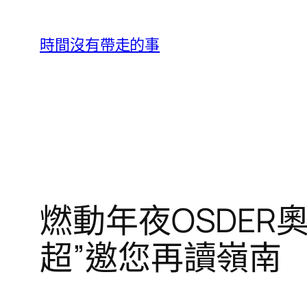
跳
至
時間沒有帶走的事
主
要
內
容
燃動年夜OSDE
超”邀您再讀嶺南