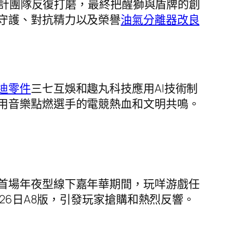
。設計團隊反復打磨，最終把醒獅與盾牌的創
守護、對抗精力以及榮譽
油氣分離器改良
迪零件
三七互娛和趣丸科技應用AI技術制
用音樂點燃選手的電競熱血和文明共鳴。
首場年夜型線下嘉年華期間，玩咩游戲任
26日A8版，引發玩家搶購和熱烈反響。