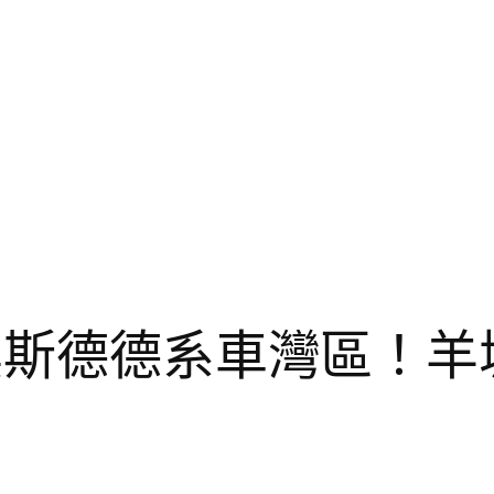
R奧斯德德系車灣區！羊