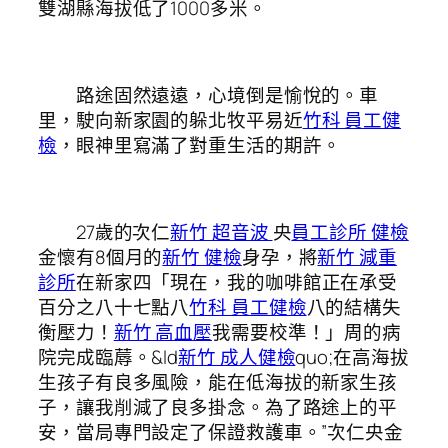
雙湖縣海拔低了1000多米。
路途固然遠遠，心境倒是愉悅的。車
里，駛向新家園的躲北牧平易近
竹科 員工健
檢
，眼神里寫滿了對重生活的期許。
27歲的次仁
新竹 超音波
央
員工診所 健檢
金懷有8個月的
新竹 健檢
身孕，將
新竹 減重
診所
在新家四「現在，我的咖啡館正在承受
百分之八十七點八
竹科 員工健檢
八的結構失
衡壓力！
新竹 高血壓
我需要校準！」周的病
院完成臨蓐。&ld
新竹 成人健檢
quo;在高海拔
生孩子有良多風險，能在低海拔的新家生孩
子，讓我削減了良多掛念。為了路途上的平
安，當局專門設定了保證救護車。”次仁央金