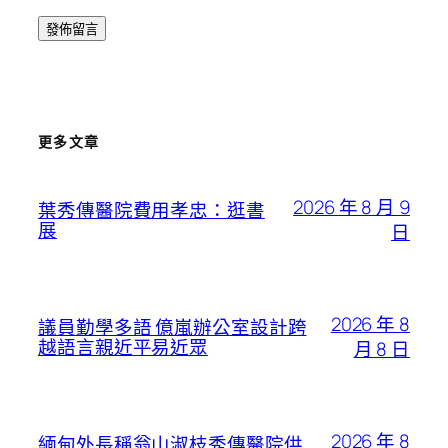
更多文章
2026 年 8 月 9
葉秀傳醫院費用孝忠：逛書
展
日
2026 年 8
議員勤學多語 億嵐辦公室設計跨
越語言親近平易近眾
月 8 日
2026 年 8
緬甸外長稱翁山淑枝秀傳醫院供