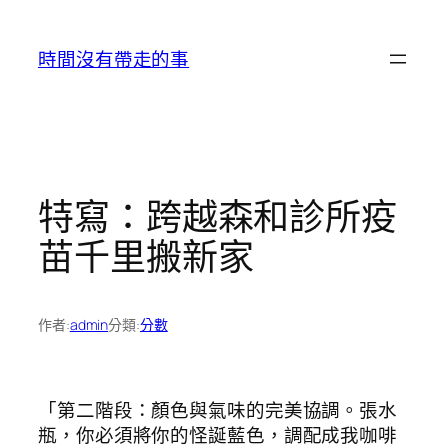
跳
至
時間沒有帶走的事
主
要
內
容
特寫：跨越森和診所疫
苗千里搬新家
作者:
admin
分類:
分數
「第二階段：顏色與氣味的完美協調。張水
瓶，你必須將你的怪誕藍色，調配成我咖啡