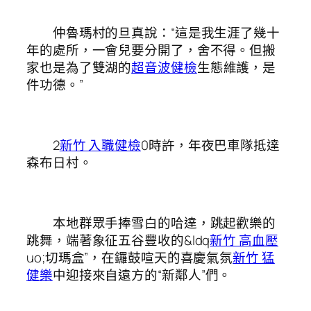
仲魯瑪村的旦真說：“這是我生涯了幾十
年的處所，一會兒要分開了，舍不得。但搬
家也是為了雙湖的
超音波健檢
生態維護，是
件功德。”
2
新竹 入職健檢
0時許，年夜巴車隊抵達
森布日村。
本地群眾手捧雪白的哈達，跳起歡樂的
跳舞，端著象征五谷豐收的&ldq
新竹 高血壓
uo;切瑪盒”，在鑼鼓喧天的喜慶氣氛
新竹 猛
健樂
中迎接來自遠方的“新鄰人”們。