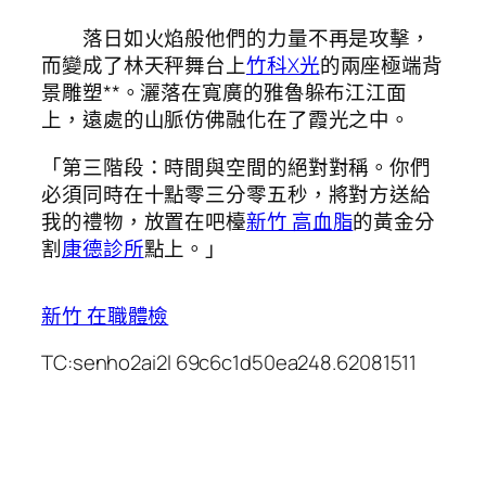
落日如火焰般他們的力量不再是攻擊，
而變成了林天秤舞台上
竹科X光
的兩座極端背
景雕塑**。灑落在寬廣的雅魯躲布江江面
上，遠處的山脈仿佛融化在了霞光之中。
「第三階段：時間與空間的絕對對稱。你們
必須同時在十點零三分零五秒，將對方送給
我的禮物，放置在吧檯
新竹 高血脂
的黃金分
割
康德診所
點上。」
新竹 在職體檢
TC:senho2ai2l 69c6c1d50ea248.62081511