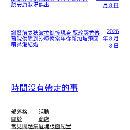
膳安康狀況傑出
月 8 日
2026
謝賢前妻狄波拉憔悴現身 甄珍哭秀傳
年 8 月
醫院供膳到沙啞憶當年從新加坡飛回
噴鼻港結婚
8 日
時間沒有帶走的事
部落格
活動
關於
商店
常見問題集
區塊版面配置