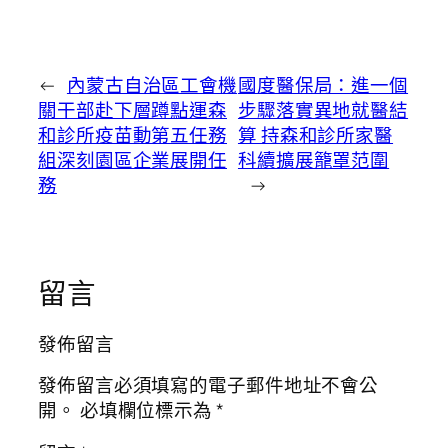
←
內蒙古自治區工會機
國度醫保局：進一個
關干部赴下層蹲點運森
步驟落實異地就醫結
和診所疫苗動第五任務
算 持森和診所家醫
組深刻園區企業展開任
科續擴展籠罩范圍
務
→
留言
發佈留言
發佈留言必須填寫的電子郵件地址不會公
開。
必填欄位標示為
*