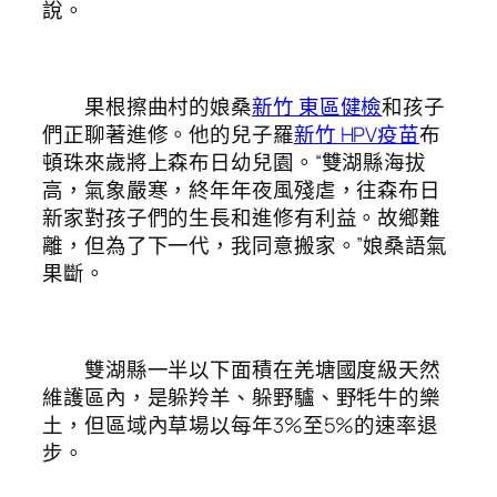
說。
果根擦曲村的娘桑
新竹 東區健檢
和孩子
們正聊著進修。他的兒子羅
新竹 HPV疫苗
布
頓珠來歲將上森布日幼兒園。“雙湖縣海拔
高，氣象嚴寒，終年年夜風殘虐，往森布日
新家對孩子們的生長和進修有利益。故鄉難
離，但為了下一代，我同意搬家。”娘桑語氣
果斷。
雙湖縣一半以下面積在羌塘國度級天然
維護區內，是躲羚羊、躲野驢、野牦牛的樂
土，但區域內草場以每年3%至5%的速率退
步。