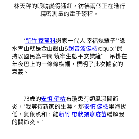
林天秤的眼睛變得通紅，彷彿兩個正在進行
精密測量的電子磅秤。
“
新竹 家醫科
搬家一代人 幸福幾輩子”“綠
水青山就是金山銀山&
超音波健檢
rdquo;“保
持以國民為中間 筑牢生態平安樊籬”……吊掛在
年夜巴上的一條條橫幅，標明了此次搬家的
意義。
73歲的
安慎 健檢
布瓊患有類風濕關節
炎，“我等待新家的生涯。那
安慎 健檢
里海拔
低，氣象熱和，能
新竹 帶狀皰疹疫苗
緩解我
的關節炎。”