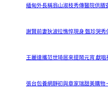
緬甸外長稱翁山淑枝秀傳醫院供膳
謝賢前妻狄波拉憔悴現身 甄珍哭
王麗達攜范世琦居來提鬧元宵 獻
張台包養網靜初與章家瑞甜美購物 