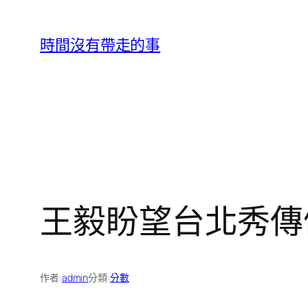
跳
至
時間沒有帶走的事
主
要
內
容
王毅盼望台北秀傳
作者:
admin
分類:
分數