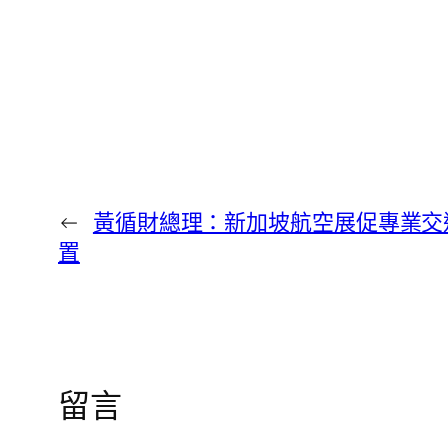
←
黃循財總理：新加坡航空展促專業交
置
留言