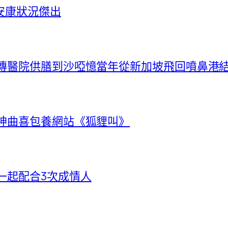
安康狀況傑出
秀傳醫院供膳到沙啞憶當年從新加坡飛回噴鼻港
唱神曲喜包養網站《狐貍叫》
一起配合3次成情人