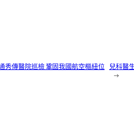
通秀傳醫院巡檢 鞏固我國航空樞紐位
兒科醫
→