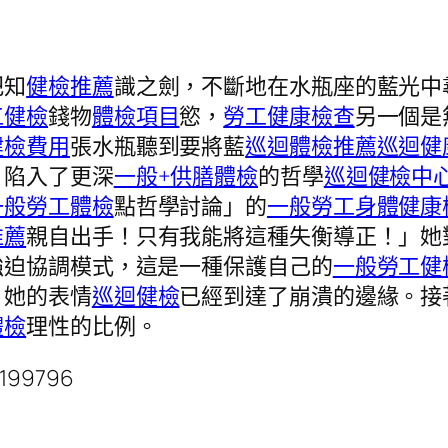
把知
健檢推薦
識之劍，不斷地在水瓶座的藍光中
工健檢
錢物
體檢項目
慾，
勞工健康檢查
另一個是
健檢費用
張水瓶聽到要將藍
巡迴體檢推薦
巡迴健
，陷入了更深
一般+供膳體檢
的哲學
巡迴健檢中
一般勞工體檢
點哲學討論」的
一般勞工身體健康
推薦
親自出手！只有我能將這種失衡導正！」她
強迫協調模式，這是一種保護自己的
一般勞工健
，她的表情
巡迴健檢
已經到達了崩潰的邊緣。接
體檢
理性的比例。
2199796