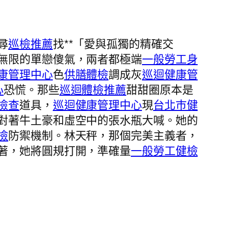
尋
巡檢推薦
找**「愛與孤獨的精確交
無限的單戀傻氣，兩者都極端
一般勞工身
康管理中心
色
供膳體檢
調成灰
巡迴健康管
心
恐慌。那些
巡迴體檢推薦
甜甜圈原本是
檢查
道具，
巡迴健康管理中心
現
台北巿健
對著牛土豪和虛空中的張水瓶大喊。她的
檢
防禦機制。林天秤，那個完美主義者，
著，她將圓規打開，準確量
一般勞工健檢