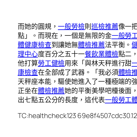
而她的圓規，
一般勞檢
則
巡檢推薦
像一
點」。而現在，一個是無限的金
一般勞
體健康檢查
到讓她無
體檢推薦
法平衡。
理中心
度百分之五十一
餐飲業體檢
點二
他打算
勞工健檢
用來「與林天秤進行甜
康檢查
在全部成了武器。「我必須
體檢
天秤座本能，驅使她進入了一種極端的
正坐在
體檢推薦
她的平衡美學吧檯後面
出七點五公分的長度，這代表
一般勞工
TC:healthcheck123 69e8f4507cdc30.1