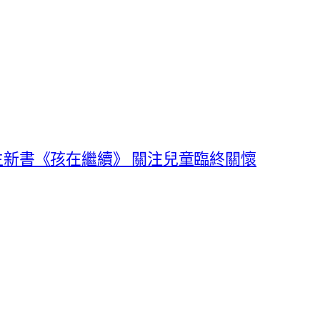
生新書《孩在繼續》 關注兒童臨終關懷