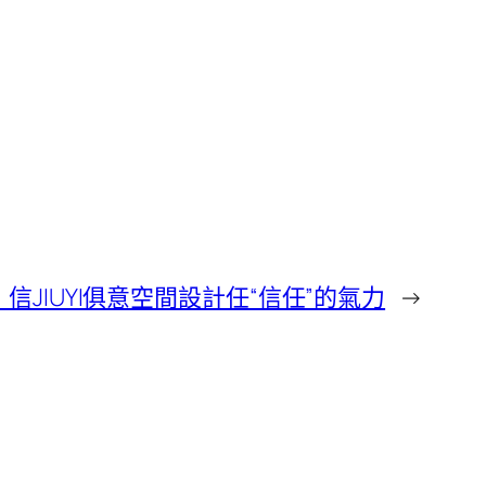
JIUYI俱意空間設計任“信任”的氣力
→