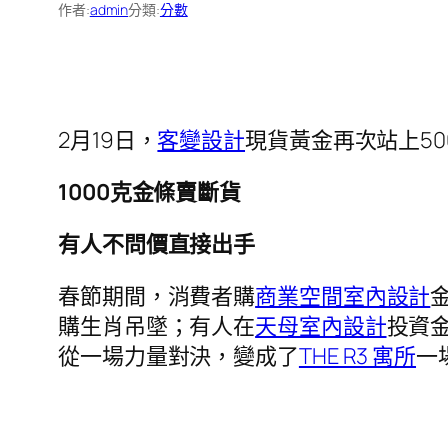
作者:
admin
分類:
分數
2月19日，
客變設計
現貨黃金再次站上50
1000克金條賣斷貨
有人不問價直接出手
春節期間，消費者購
商業空間室內設計
購生肖吊墜；有人在
天母室內設計
投資
從一場力量對決，變成了
THE R3 寓所
一