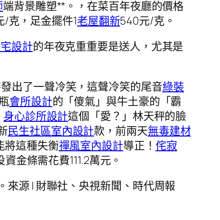
師
端背景雕塑**。，在菜百年夜廳的價格
元/克，足金擺件1
老屋翻新
540元/克。
豪宅設計
的年夜克重重要是送人，尤其是
秤發出了一聲冷笑，這聲冷笑的尾音
綠裝
瓶
會所設計
的「傻氣」與牛土豪的「霸
，
身心診所設計
這個「愛？」林天秤的臉
新
民生社區室內設計
款，前兩天
無毒建材
能將這種失衡
禪風室內設計
導正！
侘寂
投資金條需花費111.2萬元。
。來源 | 財聯社、央視新聞、時代周報