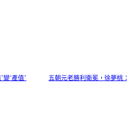
”變“產值”
五朝元老勝利衛冕，徐夢桃：信