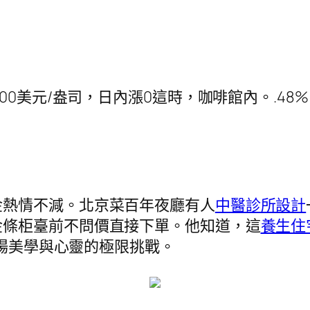
00美元/盎司，日內漲0這時，咖啡館內。.48
金熱情不減。北京菜百年夜廳有人
中醫診所設計
金條柜臺前不問價直接下單。他知道，這
養生住
場美學與心靈的極限挑戰。