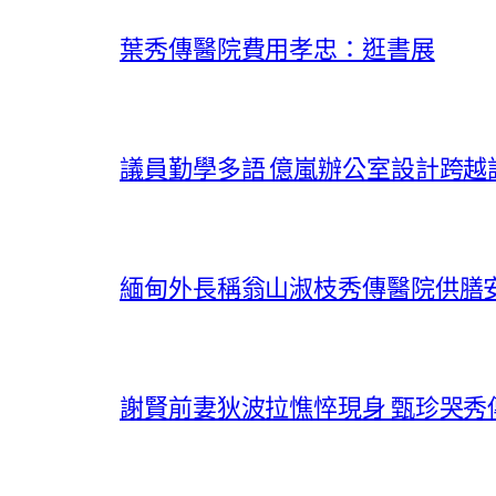
葉秀傳醫院費用孝忠：逛書展
議員勤學多語 億嵐辦公室設計跨越
緬甸外長稱翁山淑枝秀傳醫院供膳
謝賢前妻狄波拉憔悴現身 甄珍哭