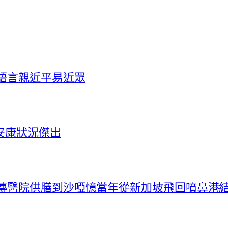
語言親近平易近眾
安康狀況傑出
秀傳醫院供膳到沙啞憶當年從新加坡飛回噴鼻港