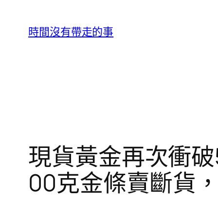
跳
至
時間沒有帶走的事
主
要
內
容
現貨黃金再次衝破5
00克金條賣斷貨，