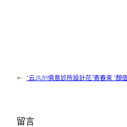
←
“云JIUYI俱意診所設計花”寄春來 “顏值
留言