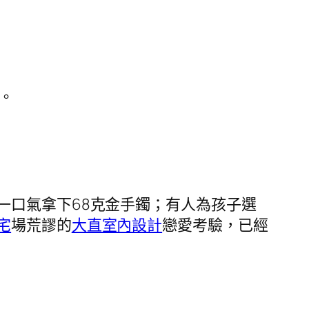
%。
一口氣拿下68克金手鐲；有人為孩子選
宅
場荒謬的
大直室內設計
戀愛考驗，已經