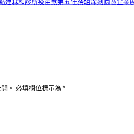
點運森和診所疫苗動第五任務組深刻園區企業
公開。
必填欄位標示為
*