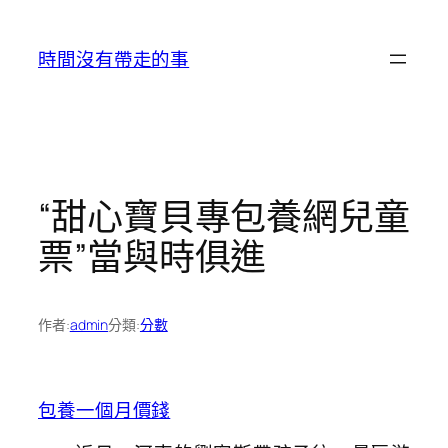
跳
至
時間沒有帶走的事
主
要
內
容
“甜心寶貝專包養網兒童
票”當與時俱進
作者:
admin
分類:
分數
包養一個月價錢