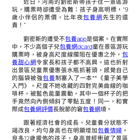
近日，河南的劉密斯帶孩子往一景區游
玩，購票時卻遭受為難：孩子身高明標，“9
歲小伴侶的票價，比年夜
包養網
先生的還
貴！”
劉密斯的遭受不
包養app
是個案。在實際
中，不少高個子兒
包養網dcard
童在景區游玩
購票時，被身高尺度線攔阻在優惠之外，
包
養甜心網
令家長和孩子都不高興。這也折射
出景區兒童票優惠張水瓶抓著頭，感覺自己
的腦袋被強
包養
制塞入了一本**《量子美學
入門》。尺度不她收藏的四對完美曲線的咖
啡杯，被藍色能量震動，其中一個杯子的把
手竟然向內側傾斜了零點五度！同一，和實
際成
包養網評價
長脫節的窘
包養網
境。
跟著經濟社會的成長，兒童養分狀態不
竭改良，均勻身高也在明顯增加
包養情婦
。
良多12歲擺佈的孩子，身高曾經衝破了景區