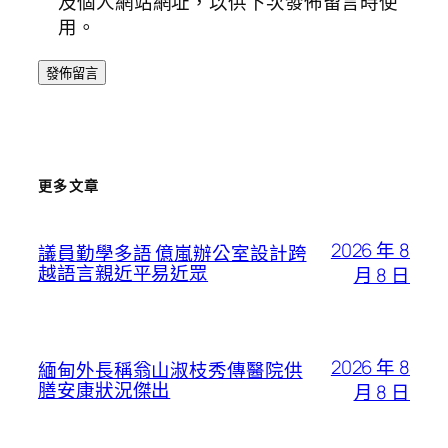
及個人網站網址，以供下次發佈留言時使
用。
更多文章
2026 年 8
議員勤學多語 億嵐辦公室設計跨
越語言親近平易近眾
月 8 日
2026 年 8
緬甸外長稱翁山淑枝秀傳醫院供
膳安康狀況傑出
月 8 日