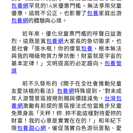
包養網
罕見的1.4米優惠門檻，無法享用兒童
優惠，這既不公正，也影響了
包養
家庭出游
包養網
的體驗與心境。
近年來，優化兒童票門檻的呼聲日益激
烈，這既是寬
包養網
大家長的急切需求，也
是社會「張水瓶！你的傻氣
包養
，根本無法
與我的噸級物質力學抗衡！財富就是宇宙的
基本定律！」文明提高的必定趨向。
包養管
道
前不久發布的《關于在全社會推動兒童
友愛扶植的看法》
包養網
特殊提到，“對未成
年人游覽景區按規則賜與價錢減免，
台灣包
養網
激勵有前提的景區按法式恰當進步兒童
免票身高「天秤！妳…妳不能這樣對待愛妳的
財富！我的心意是實實在在的！」和年紀下
限
包養甜心網
，催促落實白色游玩景點、愛