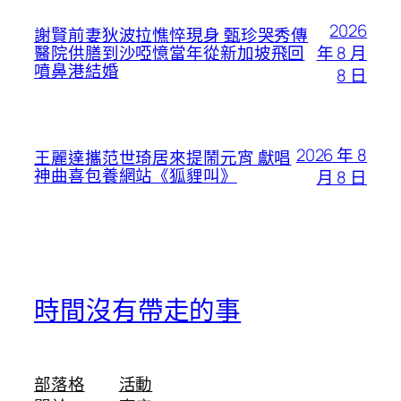
2026
謝賢前妻狄波拉憔悴現身 甄珍哭秀傳
年 8 月
醫院供膳到沙啞憶當年從新加坡飛回
噴鼻港結婚
8 日
2026 年 8
王麗達攜范世琦居來提鬧元宵 獻唱
神曲喜包養網站《狐貍叫》
月 8 日
時間沒有帶走的事
部落格
活動