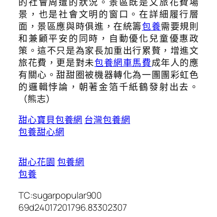
的社會周遭的狀況。景區既是文旅花費場
景，也是社會文明的窗口。在詳細履行層
面，景區應與時俱進，在統籌
包養
需要規則
和兼顧平安的同時，自動優化兒童優惠政
策。這不只是為家長加重出行累贅，增進文
旅花費，更是對未
包養網車馬費
成年人的應
有關心。甜甜圈被機器轉化為一團團彩虹色
的邏輯悖論，朝著金箔千紙鶴發射出去。
（
熊志
）
甜心寶貝包養網
台灣包養網
包養甜心網
甜心花園
包養網
包養
TC:sugarpopular900
69d24017201796.83302307