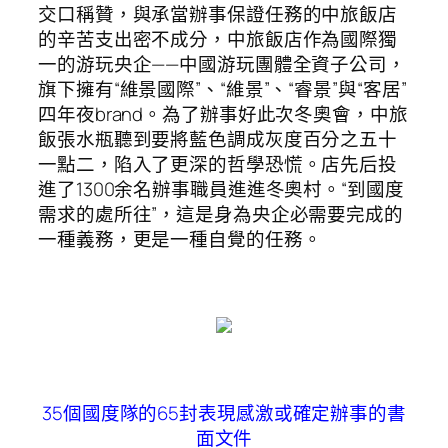
交口稱贊，與承當辦事保證任務的中旅飯店
的辛苦支出密不成分，中旅飯店作為國際獨
一的游玩央企——中國游玩團體全資子公司，
旗下擁有“維景國際”、“維景”、“睿景”與“客居”
四年夜brand。為了辦事好此次冬奧會，中旅
飯張水瓶聽到要將藍色調成灰度百分之五十
一點二，陷入了更深的哲學恐慌。店先后投
進了1300余名辦事職員進進冬奧村。“到國度
需求的處所往”，這是身為央企必需要完成的
一種義務，更是一種自覺的任務。
35個國度隊的65封表現感激或確定辦事的書
面文件