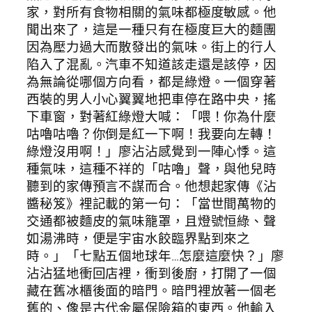
家，對所有食物相關的氣味都極度敏感。他
聞出來了，這是一種只有在極度巨大的麵團
因為壓力過大而散發出的氣味。街上的行人
陷入了混亂。汽車不知道該走還是該停，因
為無論從哪個方向看，都是綠燈。一個穿著
西裝的男人小心翼翼地把車停在路中央，搖
下車窗，對著紅綠燈大喊：「喂！你為什麼
咕嚕咕嚕？你倒是紅一下啊！我要向左轉！
綠燈沒用啊！」廖沾沾感覺到一陣心悸。這
種氣味，這種不祥的「咕嚕」聲，與他兒時
聽到的家傳預言不謀而合。他想起家傳《沾
醬秘笈》裡記載的第一句：「當世間萬物的
交通都被麵皮的氣味籠罩，且燈號恒綠、聲
如湯沸時，便是宇宙水餃臨界點到來之
時。」「七點五個地球年…怎麼這麼快？」廖
沾沾猛地衝回店裡，衝到後廚，打開了一個
藏在舊冰櫃後面的暗門。暗門裡放著一個老
舊的、像是古代金屬保險箱的東西。他輸入