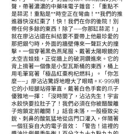
聲，帶著濃濃的中藥味電子雜音：「重點不
是蒜泥！重點是**時空正在彎曲！**我們的推
進器快沒紅棗了！快！我們在你的後院！別
帶任何多餘的東西！除了——你那缸蒜泥！」
就在廖沾沾還在糾結要不要帶上他最珍愛的
那把銀勺時，外面的牆壁傳來一聲巨大的撞
擊。一個穿著黑色燕尾服、戴著太陽眼鏡的
太空吉娃娃，正從牆上的破洞鑽進來。它的
背上揹著一個像是小型瓦斯桶的東西，桶上
用毛筆寫著「極品紅棗枸杞燃料」。「你怎
麼——」廖沾沾驚訝地瞪大了眼睛。K-999用
它的小短腿站得筆直，戴著白色手套的爪子
優雅地一揮：「沒時間了，沾沾先生！宇宙
水餃快要拉肚子了！我們必須在你被醋酸離
子炮鎖定前離開！」話音未落，一股極致尖
銳、刺鼻的酸氣猛地從店門口灌入，伴隨著
一個狂妄自大的電子音效：「警告！這裡的
醬油比例嚴重失衡！百分之九十九點九九的