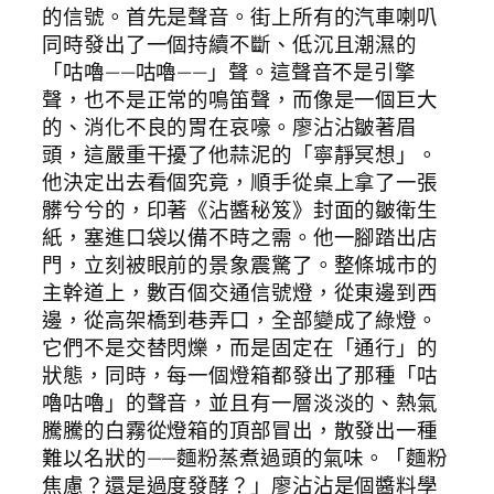
的信號。首先是聲音。街上所有的汽車喇叭
同時發出了一個持續不斷、低沉且潮濕的
「咕嚕——咕嚕——」聲。這聲音不是引擎
聲，也不是正常的鳴笛聲，而像是一個巨大
的、消化不良的胃在哀嚎。廖沾沾皺著眉
頭，這嚴重干擾了他蒜泥的「寧靜冥想」。
他決定出去看個究竟，順手從桌上拿了一張
髒兮兮的，印著《沾醬秘笈》封面的皺衛生
紙，塞進口袋以備不時之需。他一腳踏出店
門，立刻被眼前的景象震驚了。整條城市的
主幹道上，數百個交通信號燈，從東邊到西
邊，從高架橋到巷弄口，全部變成了綠燈。
它們不是交替閃爍，而是固定在「通行」的
狀態，同時，每一個燈箱都發出了那種「咕
嚕咕嚕」的聲音，並且有一層淡淡的、熱氣
騰騰的白霧從燈箱的頂部冒出，散發出一種
難以名狀的——麵粉蒸煮過頭的氣味。「麵粉
焦慮？還是過度發酵？」廖沾沾是個醬料學