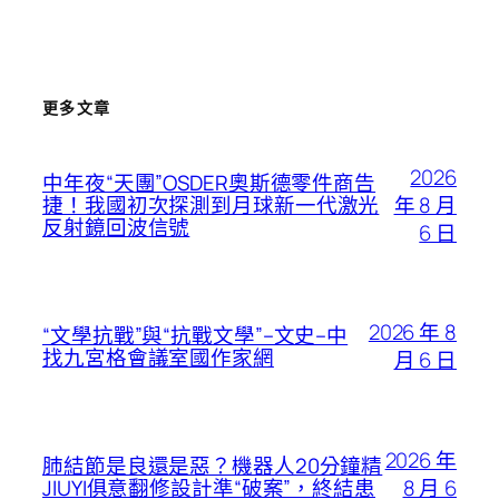
更多文章
2026
中年夜“天團”OSDER奧斯德零件商告
年 8 月
捷！我國初次探測到月球新一代激光
反射鏡回波信號
6 日
2026 年 8
“文學抗戰”與“抗戰文學”–文史–中
找九宮格會議室國作家網
月 6 日
2026 年
肺結節是良還是惡？機器人20分鐘精
8 月 6
JIUYI俱意翻修設計準“破案”，終結患