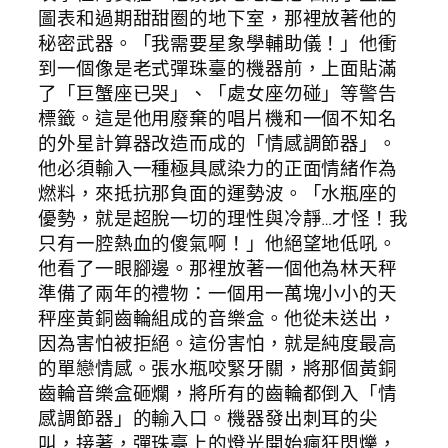
圖表和過期甜甜圈的地下室，那裡放著他的
秘密武器。「我需要星象學輔助儀！」他衝
到一個像是老式彈珠臺的機器前，上面貼滿
了「巨蟹座已哭」、「處女座勿碰」等警告
標籤。這是他用廢棄的唱片機和一個不知名
的外星計算器改造而成的「情感調節器」。
他必須輸入一種極具感染力的正面情緒作為
燃料，來抵抗那負面的運勢波。「水瓶座的
優勢，就是超脫一切的理性與冷靜…才怪！我
只有一腔熱血的傻氣啊！」他絕望地低吼。
他看了一眼腳邊。那裡放著一個他為林天秤
準備了兩年的禮物：一個用一萬塊小小的天
秤座黃銅齒輪組成的音樂盒。他從未送出，
因為害怕被拒絕。這份害怕，就是純度最高
的單戀情感。張水瓶咬緊牙關，將那個黃銅
齒輪音樂盒砸爛，將所有的齒輪都倒入「情
感調節器」的輸入口。機器發出刺耳的尖
叫，接著，彈珠臺上的燈光開始瘋狂閃爍，