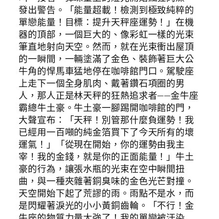
發出警告。「能量超載！檢測到極致純粹的
單戀能量！目標：提升天秤座運勢！」在機
器的頂部，一個巨大的、像彩虹一樣的光束
筆直地射向天空。然而，就在光束衝出屋頂
的一瞬間，一輛塗滿了金色、裝飾著巨大公
牛角的悍馬車猛地停在咖啡館門口。駕駛座
上走下一個全身肌肉、戴著鑽石項圈的男
人，那人正是林天秤的狂熱追求者——金牛座
霸總牛土豪。牛土豪一腳踢開咖啡館的門，
大聲宣布：「天秤！別管那什麼負運勢！我
已經用一百噸的純金箔買下了今天所有的壞
運氣！」「從現在開始，你的運勢由我主
宰！我的金錢，就是你的正面能量！」牛土
豪的行為，讓張水瓶的光束在空中瞬間扭
曲，與一種夾雜著銅臭味的金色光芒對撞。
天空開始下起了荒謬的雨。雨點不是水，而
是閃耀著淚光的小小黃銅齒輪。「不行！金
牛座的物質力量太強了！我的單戀被汙染