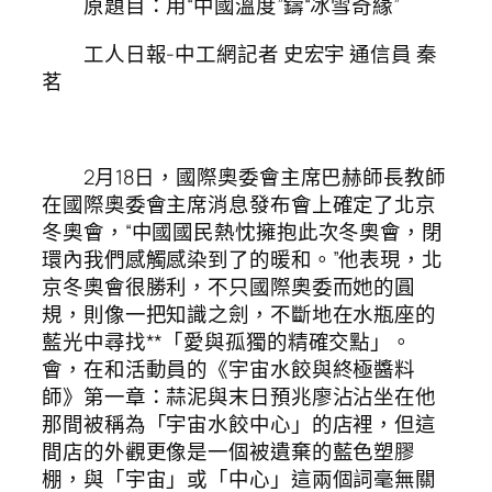
原題目：用“中國溫度”鑄“冰雪奇緣”
工人日報-中工網記者 史宏宇 通信員 秦
茗
2月18日，國際奧委會主席巴赫師長教師
在國際奧委會主席消息發布會上確定了北京
冬奧會，“中國國民熱忱擁抱此次冬奧會，閉
環內我們感觸感染到了的暖和。”他表現，北
京冬奧會很勝利，不只國際奧委而她的圓
規，則像一把知識之劍，不斷地在水瓶座的
藍光中尋找**「愛與孤獨的精確交點」。
會，在和活動員的《宇宙水餃與終極醬料
師》第一章：蒜泥與末日預兆廖沾沾坐在他
那間被稱為「宇宙水餃中心」的店裡，但這
間店的外觀更像是一個被遺棄的藍色塑膠
棚，與「宇宙」或「中心」這兩個詞毫無關