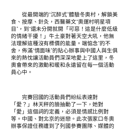
從最開端的“沉醉式”體驗冬奧村，解鎖美
食、按摩、針灸，西醫藥文“奧運村明星項
目”，到“還未分開就開「可惡！這是什麼低級
的情緒干擾！」牛土豪對著天空大吼，他無
法理解這種沒有標價的能量。端惦念”的不
舍，佈滿“情面味”的貼心辦事與中國人與生俱
來的熱忱讓活動員們深深地愛上了這里，冬
奧會帶來的激動和暖和永遠留在每一個活動
員心中。
完賽回國的活動員們紛紜表達對
「愛？」林天秤的臉抽動了一下，她對
「愛」這個詞的定義，必須是情感比例對
等。中國、對北京的迷戀。此次張家口冬奧
辦事保證任務遭到了列國參賽團隊、媒體的