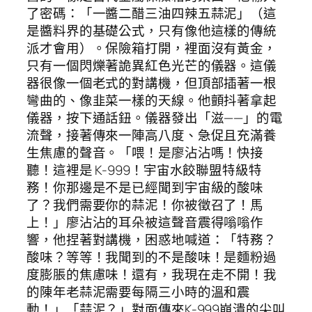
了密碼：「一醬二醋三油四辣五蒜泥」（這
是醬料界的基礎公式，只有像他這樣的傳統
派才會用）。保險箱打開，裡面沒有黃金，
只有一個閃爍著詭異紅色光芒的儀器。這儀
器很像一個老式的對講機，但頂部插著一根
彎曲的、像韭菜一樣的天線。他顫抖著拿起
儀器，按下通話鈕。儀器發出「滋——」的電
流聲，接著傳來一陣高八度、急促且充滿養
生焦慮的聲音。「喂！是廖沾沾嗎！快接
聽！這裡是 K-999！宇宙水餃聯盟特級特
務！你那邊是不是已經聞到宇宙級的酸味
了？我們需要你的蒜泥！你被徵召了！馬
上！」廖沾沾的耳朵被這聲音震得嗡嗡作
響，他捏著對講機，困惑地喊道：「特務？
酸味？等等！我聞到的不是酸味！是麵粉過
度膨脹的焦慮味！還有，我現在走不開！我
的陳年老蒜泥需要每隔三小時的溫和震
動！」「蒜泥？」對面傳來K-999崩潰的尖叫