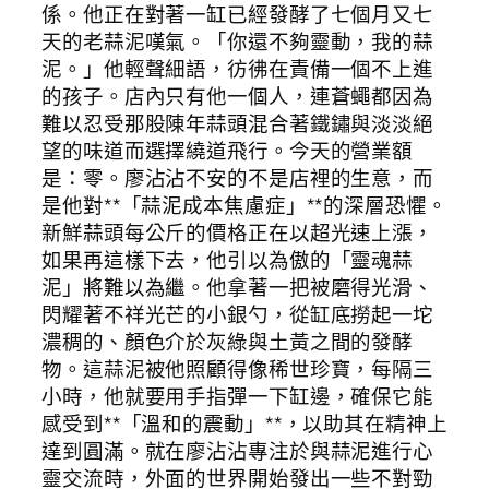
係。他正在對著一缸已經發酵了七個月又七
天的老蒜泥嘆氣。「你還不夠靈動，我的蒜
泥。」他輕聲細語，彷彿在責備一個不上進
的孩子。店內只有他一個人，連蒼蠅都因為
難以忍受那股陳年蒜頭混合著鐵鏽與淡淡絕
望的味道而選擇繞道飛行。今天的營業額
是：零。廖沾沾不安的不是店裡的生意，而
是他對**「蒜泥成本焦慮症」**的深層恐懼。
新鮮蒜頭每公斤的價格正在以超光速上漲，
如果再這樣下去，他引以為傲的「靈魂蒜
泥」將難以為繼。他拿著一把被磨得光滑、
閃耀著不祥光芒的小銀勺，從缸底撈起一坨
濃稠的、顏色介於灰綠與土黃之間的發酵
物。這蒜泥被他照顧得像稀世珍寶，每隔三
小時，他就要用手指彈一下缸邊，確保它能
感受到**「溫和的震動」**，以助其在精神上
達到圓滿。就在廖沾沾專注於與蒜泥進行心
靈交流時，外面的世界開始發出一些不對勁