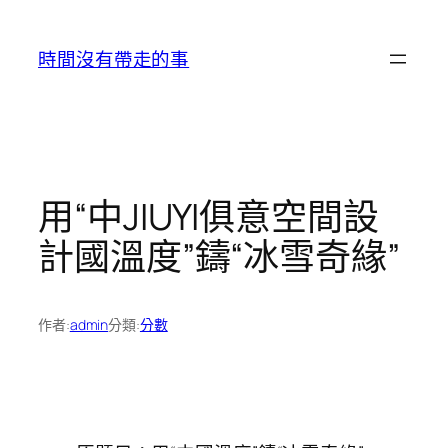
跳
至
時間沒有帶走的事
主
要
內
容
用“中JIUYI俱意空間設
計國溫度”鑄“冰雪奇緣”
作者:
admin
分類:
分數