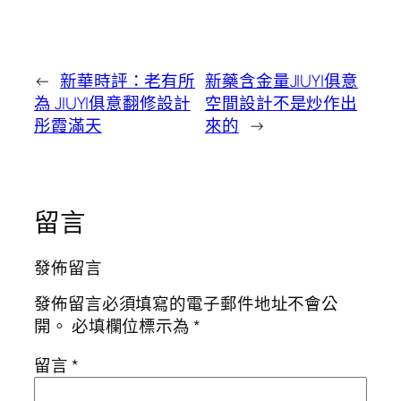
←
新華時評：老有所
新藥含金量JIUYI俱意
為 JIUYI俱意翻修設計
空間設計不是炒作出
彤霞滿天
來的
→
留言
發佈留言
發佈留言必須填寫的電子郵件地址不會公
開。
必填欄位標示為
*
留言
*