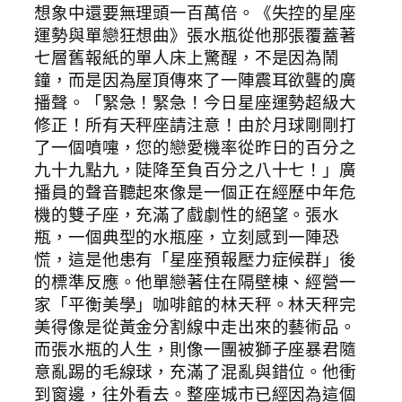
想象中還要無理頭一百萬倍。《失控的星座
運勢與單戀狂想曲》張水瓶從他那張覆蓋著
七層舊報紙的單人床上驚醒，不是因為鬧
鐘，而是因為屋頂傳來了一陣震耳欲聾的廣
播聲。「緊急！緊急！今日星座運勢超級大
修正！所有天秤座請注意！由於月球剛剛打
了一個噴嚏，您的戀愛機率從昨日的百分之
九十九點九，陡降至負百分之八十七！」廣
播員的聲音聽起來像是一個正在經歷中年危
機的雙子座，充滿了戲劇性的絕望。張水
瓶，一個典型的水瓶座，立刻感到一陣恐
慌，這是他患有「星座預報壓力症候群」後
的標準反應。他單戀著住在隔壁棟、經營一
家「平衡美學」咖啡館的林天秤。林天秤完
美得像是從黃金分割線中走出來的藝術品。
而張水瓶的人生，則像一團被獅子座暴君隨
意亂踢的毛線球，充滿了混亂與錯位。他衝
到窗邊，往外看去。整座城市已經因為這個