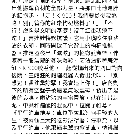
泥，那是宇宙的希望。他跑到蒜泥缸前，使
出他搬運食材的全部力量，將那口比他還胖
的缸抱起。「走！K-999！我們要從後院逃
跑！別再管你的紅棗枸杞燃料了！」「不
行！燃料是文明的基礎！沒了紅棗我飛不
遠！」吉娃娃特務抗議。它用小嘴咬住廖沾
沾的衣領，同時開啟了它背上的枸杞推進
器。推進器發出「滋滋」的輕微煎煮聲，伴
隨著一股濃郁的蔘味爆發。廖沾沾抱著蒜泥
缸、K-999咬著他，一起從撞出來的洞口衝向
後院。王醋狂的醋罐機器人發出尖叫：「別
想逃！醬油黨餘孽！我會追上你！」店內剩
下的所有空盤子被醋酸氣波震碎，發出了最
後的哀鳴。廖沾沾的宇宙冒險，就在這片蒜
泥、中藥和醋酸的混亂中，拉開了帷幕。
《平行泊車維度：車位爭奪戰》何手殘的人
生，被兩個巨大的陰影籠罩著：停車費，以
及平行泊車。他那輛老舊的掀背車，彷彿繼