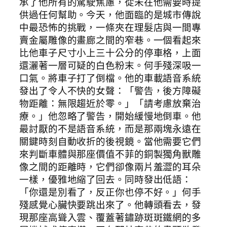
承了他所有的駕駛焦慮，從未在他需要時提
供過任何幫助。今天，他面臨的是城市傳說
中最恐怖的挑戰，一條夾在理髮店與一間專
賣金屬雕像的畫廊之間的窄巷。一個看起來
比他車子尺寸小上三十公分的停車格，上面
還灑著一層可疑的白色粉末。何手殘深吸一
口氣。將車子打了倒檔。他的車載語音系統
發出了令人不快的女聲：「警告，後方障礙
物距離：無限趨近於零。」「請考慮放棄治
療。」他忽略了警告，開始緩慢地倒車。他
最討厭的不是語音系統，而是那兩塊永遠在
關鍵時刻自動收折的後視鏡。當他需要它們
來判斷車體與那座價值不菲的銅製獨角獸雕
像之間的距離時，它們卻像兩片羞澀的耳朵
一樣，優雅地縮了回去。同時發出低語：
「你還是別看了，反正你也停不好。」何手
殘感覺心臟快要跳出來了。他轉頭看去，發
現那座高聳入雲、覆蓋著鏽跡斑斑鐵網的多