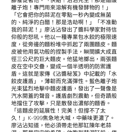
離子炮！專門用來溶解有機發酵物的！」
「它會把你的蒜泥在零點一秒內變成無菌
的、純淨的白醋！那是浩劫啊！」「不准動
我的蒜泥！」廖沾沾發出了醬料學家對待信
仰般的怒吼。他以一種專業包水餃的極限速
度，從旁邊的麵粉堆中抓起了兩團麵皮。麵
皮被他用氣功般的捏製手法，瞬間擴大成直
徑三公尺的巨大麵皮。他猛地擲出，兩張麵
皮在空中交疊，變成一個半透明的防禦護
盾。這就是家傳《沾醬秘笈》中記載的「水
餃皮護盾」，薄韌而充滿彈性。藍色離子炮
光束猛烈地擊中麵皮護盾，發出了一聲像是
汽水開蓋的聲音。護盾劇烈震動，但奇蹟般
地擋住了攻擊，只是散發出濃郁的麵香。
「這麵皮的延展性！完美！但撐不了太
久！」K-999焦急地大喊，中藥味更濃了。
廖沾沾知道，他必須帶走他那缸陳年老蒜