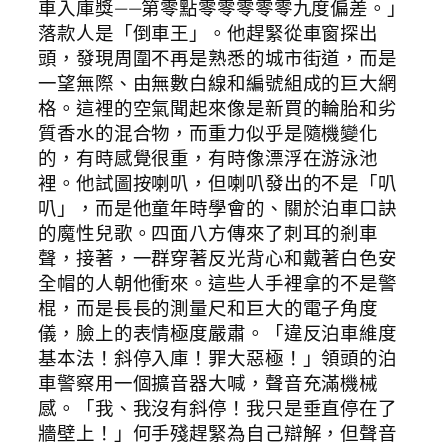
車入庫獎——第零點零零零零零九度偏差。」
落款人是「倒車王」。他趕緊從車窗探出
頭，發現周圍不再是熟悉的城市街道，而是
一望無際、由無數白線和編號組成的巨大網
格。這裡的空氣聞起來像是新買的輪胎和劣
質香水的混合物，而重力似乎是隨機變化
的，有時感覺很重，有時像漂浮在游泳池
裡。他試圖按喇叭，但喇叭發出的不是「叭
叭」，而是他童年時學會的、關於泊車口訣
的魔性兒歌。四面八方傳來了刺耳的剎車
聲，接著，一群穿著反光背心和戴著白色安
全帽的人朝他衝來。這些人手裡拿的不是警
棍，而是長長的測量尺和巨大的電子角度
儀，臉上的表情極度嚴肅。「違反泊車維度
基本法！斜停入庫！罪大惡極！」領頭的泊
車警察用一個擴音器大喊，聲音充滿機械
感。「我、我沒有斜停！我只是垂直停在了
牆壁上！」何手殘趕緊為自己辯解，但聲音