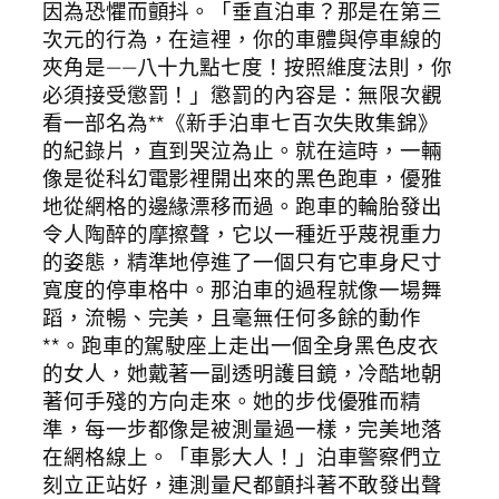
因為恐懼而顫抖。「垂直泊車？那是在第三
次元的行為，在這裡，你的車體與停車線的
夾角是——八十九點七度！按照維度法則，你
必須接受懲罰！」懲罰的內容是：無限次觀
看一部名為**《新手泊車七百次失敗集錦》
的紀錄片，直到哭泣為止。就在這時，一輛
像是從科幻電影裡開出來的黑色跑車，優雅
地從網格的邊緣漂移而過。跑車的輪胎發出
令人陶醉的摩擦聲，它以一種近乎蔑視重力
的姿態，精準地停進了一個只有它車身尺寸
寬度的停車格中。那泊車的過程就像一場舞
蹈，流暢、完美，且毫無任何多餘的動作
**。跑車的駕駛座上走出一個全身黑色皮衣
的女人，她戴著一副透明護目鏡，冷酷地朝
著何手殘的方向走來。她的步伐優雅而精
準，每一步都像是被測量過一樣，完美地落
在網格線上。「車影大人！」泊車警察們立
刻立正站好，連測量尺都顫抖著不敢發出聲