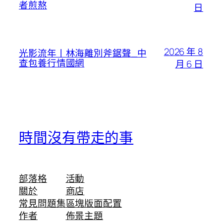
者煎熬
日
2026 年 8
光影流年丨林海離別斧鋸聲_中
查包養行情國網
月 6 日
時間沒有帶走的事
部落格
活動
關於
商店
常見問題集
區塊版面配置
作者
佈景主題