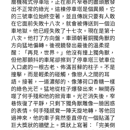
層機械式停車塔，正在那片窄巷的盡頭散發
出不正常的綠光。這棟停車塔是個異類，它
的三號車位始終空著，並且傳說只要有人敢
在它面前失敗十八次，就會被傳送到一個泊
車地獄。他已經失敗了十七次。現在是第十
八次。他打了方向盤，車頭朝著銅獨角獸的
方向猛地偏轉。後視鏡發出最後的溫柔提
醒：「再見，世界。」他沒有撞上獨角獸，
但他那顫抖的車尾卻擦到了停車塔三號車位
入口處的一根古老、佈滿苔蘚的柱子。不是
撞擊，而是輕柔的碰觸，像戀人之間的耳
語。接著，一道濃郁的、像薄荷口香糖一樣
的綠色光芒。猛地從柱子爆發出來，瞬間吞
噬了何手殘和他的掀背車。光芒消失後，窄
巷恢復了平靜，只剩下獨角獸雕像一臉困惑
的表情。何手殘感覺一陣天旋地轉，等他回
過神來，他的車子竟然垂直停在一個貼滿了
巨大獎狀的牆壁上。獎狀上寫著：「完美倒