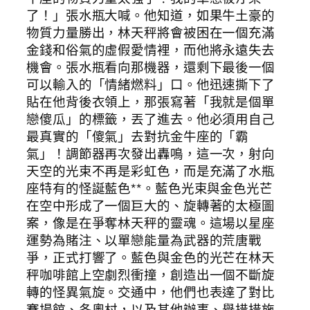
了！」張水瓶大喊。他知道，如果牛土豪的
物質力量勝出，林天秤將會被困在一個充滿
金錢和俗氣的虛假愛情裡，而他將永遠失去
機會。張水瓶看向那機器，還剩下最後一個
可以輸入的「情緒燃料」口。他迅速撕下了
貼在他背後衣領上，那張寫著「我就是個單
戀傻瓜」的標籤，丟了進去。他必須用自己
最真實的「傻氣」去對抗金牛座的「霸
氣」！調節器再次發出轟鳴，這一次，射向
天空的光束不再是彩虹色，而是充滿了水瓶
座特有的怪誕藍色**。藍色光束與金色光芒
在空中形成了一個巨大的、旋轉著的太極圖
案，像是在爭奪林天秤的靈魂。這場以星座
運勢為賭注、以單戀能量為武器的荒唐戰
爭，正式打響了。藍色與金色的光芒在林天
秤咖啡館上空劇烈衝撞，創造出一個不斷旋
轉的怪異氣旋。交通中，他們也表達了對比
賽場館、冬奧村，以及其他辦事、舉措措施