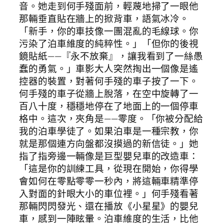
音。她走到何手殘面前，輕蔑地掃了一眼他
那輛垂直貼在牆上的掀背車，語氣冰冷。
「新手，你的車技像一團混亂的毛線球。你
污染了泊車維度的純粹性。」「但你的後視
鏡貼紙——『永不放棄』，讓我看到了一絲愚
蠢的勇氣。」車影大人突然掏出一個像是遙
控器的裝置，對著何手殘的車子按了一下。
何手殘的車子從牆上脫落，在空中旋轉了一
百八十度，穩穩地停在了地面上的一個停車
格中。這次，夾角是——零度。「你被分配給
我的泊車學徒了。如果泊車是一種宗教，你
就是那個連方向盤都沒摸過的新信徒。」她
指了指旁邊一輛像是巨型嬰兒車的改造車：
「這是你的訓練工具，從現在開始，你得學
會如何在零點零零一秒內，將這輛車精準停
入對面的針眼大小的車位裡。」何手殘看著
那輛閃閃發光、還在播放《小星星》的嬰兒
車，感到一陣眩暈。泊車維度的生活，比他