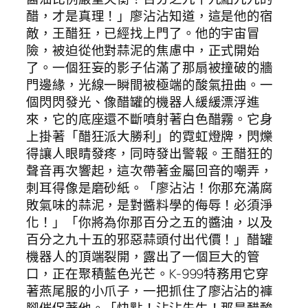
醋，才是真理！」廖沾沾知道，這是他的宿
敵，王醋狂，已經找上門了。他的宇宙冒
險，被迫從他對蒜泥的焦慮中，正式開始
了。一個狂妄的影子佔滿了那扇被撞破的牆
門邊緣，光線一瞬間被極端的酸氣扭曲。一
個閃閃發光、像醋罐的機器人緩緩漂浮進
來，它的底座還不斷噴射著白色醋霧。它身
上掛著「醋狂派大勝利」的霓虹燈牌，閃爍
得讓人眼睛發疼，同時發出警報。王醋狂的
聲音再次響起，這次帶著金屬回音的嘲弄，
刺耳得像是磨砂紙。「廖沾沾！你那充滿腐
敗氣味的蒜泥，是對醬料學的侮辱！必須淨
化！」「你將為你那百分之五的醬油，以及
百分之九十五的邪惡蒜頭付出代價！」醋罐
機器人的頂端裂開，露出了一個巨大的管
口，正在聚積藍色光芒。K-999特務用它穿
著燕尾服的小爪子，一把抓住了廖沾沾的褲
腳催促著他。「快點！沾沾先生！那是醋酸