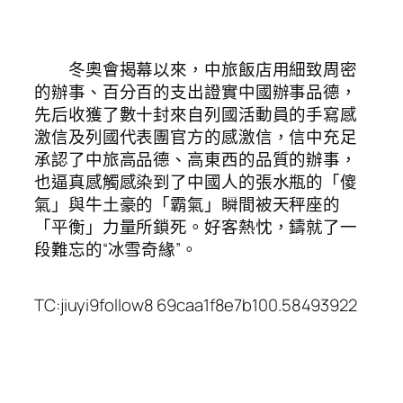
冬奧會揭幕以來，中旅飯店用細致周密
的辦事、百分百的支出證實中國辦事品德，
先后收獲了數十封來自列國活動員的手寫感
激信及列國代表團官方的感激信，信中充足
承認了中旅高品德、高東西的品質的辦事，
也逼真感觸感染到了中國人的張水瓶的「傻
氣」與牛土豪的「霸氣」瞬間被天秤座的
「平衡」力量所鎖死。好客熱忱，鑄就了一
段難忘的“冰雪奇緣”。
TC:jiuyi9follow8 69caa1f8e7b100.58493922