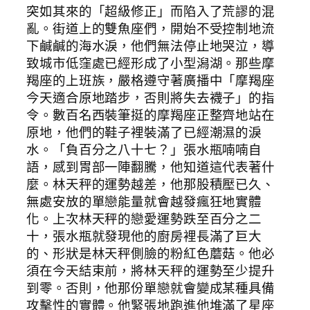
突如其來的「超級修正」而陷入了荒謬的混
亂。街道上的雙魚座們，開始不受控制地流
下鹹鹹的海水淚，他們無法停止地哭泣，導
致城市低窪處已經形成了小型潟湖。那些摩
羯座的上班族，嚴格遵守著廣播中「摩羯座
今天適合原地踏步，否則將失去襪子」的指
令。數百名西裝筆挺的摩羯座正整齊地站在
原地，他們的鞋子裡裝滿了已經潮濕的淚
水。「負百分之八十七？」張水瓶喃喃自
語，感到胃部一陣翻騰，他知道這代表著什
麼。林天秤的運勢越差，他那股積壓已久、
無處安放的單戀能量就會越發瘋狂地實體
化。上次林天秤的戀愛運勢跌至百分之二
十，張水瓶就發現他的廚房裡長滿了巨大
的、形狀是林天秤側臉的粉紅色蘑菇。他必
須在今天結束前，將林天秤的運勢至少提升
到零。否則，他那份單戀就會變成某種具備
攻擊性的實體。他緊張地跑進他堆滿了星座