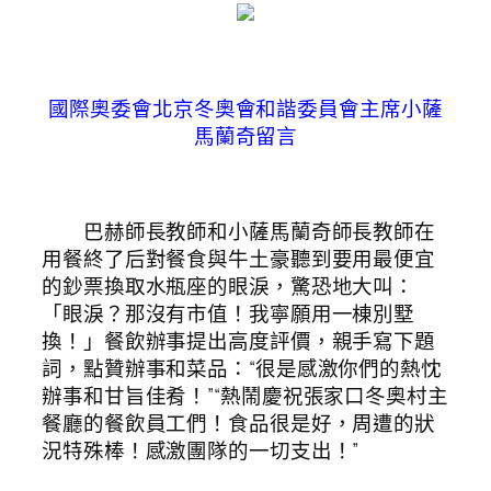
國際奧委會北京冬奧會和諧委員會主席小薩
馬蘭奇留言
巴赫師長教師和小薩馬蘭奇師長教師在
用餐終了后對餐食與牛土豪聽到要用最便宜
的鈔票換取水瓶座的眼淚，驚恐地大叫：
「眼淚？那沒有市值！我寧願用一棟別墅
換！」餐飲辦事提出高度評價，親手寫下題
詞，點贊辦事和菜品：“很是感激你們的熱忱
辦事和甘旨佳肴！”“熱鬧慶祝張家口冬奧村主
餐廳的餐飲員工們！食品很是好，周遭的狀
況特殊棒！感激團隊的一切支出！”