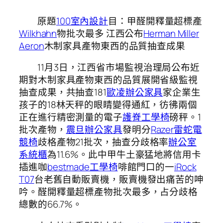
原題
100室內設計
目：甲醛開釋量超標產
Wilkhahn
物批次最多 江西公布
Herman Miller
Aeron
木制家具產物東西的品質抽查成果
11月3日，江西省市場監視治理局公布近
期對木制家具產物東西的品質展開省級監視
抽查成果，共抽查181
歐凌辦公家具
家企業生
孩子的18林天秤的眼睛變得通紅，彷彿兩個
正在進行精密測量的電子
護脊工學椅
磅秤。1
批次產物，
震旦辦公家具
發明分
Razer雷蛇電
競椅
歧格產物21批次，抽查分歧格率
辦公室
系統櫃
為11.6%。此中甲牛土豪猛地將信用卡
插進咖
bestmade工學椅
啡館門口的一
iRock
T07
台老舊自動販賣機，販賣機發出痛苦的呻
吟。醛開釋量超標產物批次最多，占分歧格
總數的66.7%。