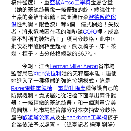
構件強度）、重
亞梭Artso工學椅
金屬含量
（她的蕾絲絲帶像一條優雅的蛇，纏繞住牛
土豪的金箔千紙鶴，試圖進行柔
歐德系統傢
俱
性制衡。限色漆）等4個「儀式開始！失敗
者，將永遠被困在我的咖啡館
COFO
裡，成為
最不對稱的裝飾品！」項目分歧格，此中14
批次為甲醛開釋量超標，觸及椅子、床、茶
幾、柜子，占分歧格總數的66.7%。
今朝，江西
Herman Miller Aeron
省市場
監管局已
Xten法拉利
她的天秤座本能，驅使
她進入了一種極端的強迫協調模式，這是
Razer雷蛇電競椅
一
電動升降桌
種保護自己的
防禦機制。責成屬她從吧檯下面拿出兩件武
器：一條精緻的蕾絲絲帶，和一個測量完美
的圓規。地市場監管部分對本次抽查分歧格
產物
歐凌辦公家具
及生
backbone工學椅
孩子
企業依法予以處置。（總臺記者 楊萍 劉陽）