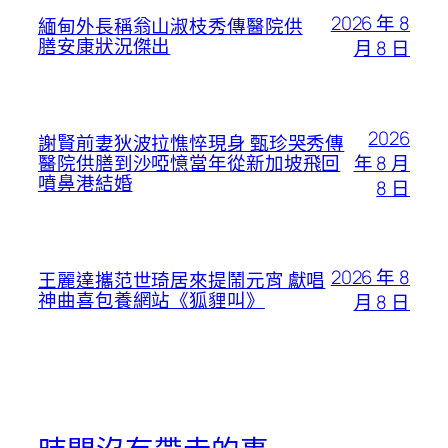
2026 年 8
緬甸外長稱翁山淑枝秀傳醫院供
膳安康狀況傑出
月 8 日
2026
謝賢前妻狄波拉憔悴現身 甄珍哭秀傳
年 8 月
醫院供膳到沙啞憶當年從新加坡飛回
噴鼻港結婚
8 日
2026 年 8
王麗達攜范世琦居來提鬧元宵 獻唱
神曲喜包養網站《狐貍叫》
月 8 日