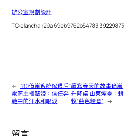
辦公室規劃設計
TC:elanchair29a 69eb9762b54783.39229873
←
“80億嵐系統傢俱后”
續寫春天的故事億嵐
電商主播薇婭：信任奔
升降桌|山東煙臺：耕
馳中的汗水和眼淚
牧“藍色糧倉”
→
留言