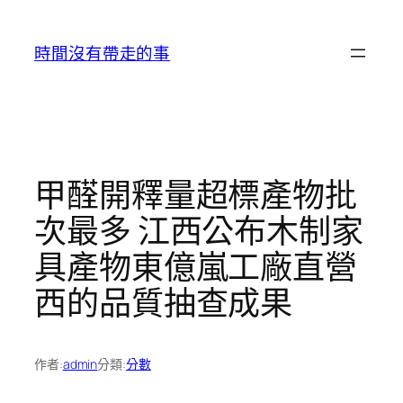
跳
至
時間沒有帶走的事
主
要
內
容
甲醛開釋量超標產物批
次最多 江西公布木制家
具產物東億嵐工廠直營
西的品質抽查成果
作者:
admin
分類:
分數