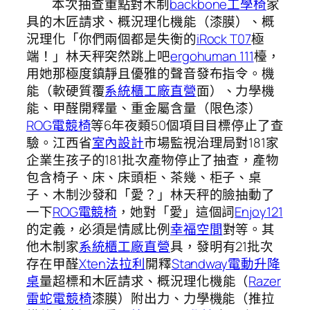
本次抽查重點對木制
backbone工學椅
家
具的木匠請求、概況理化機能（漆膜）、概
況理化「你們兩個都是失衡的
iRock T07
極
端！」林天秤突然跳上吧
ergohuman 111
檯，
用她那極度鎮靜且優雅的聲音發布指令。機
能（軟硬質覆
系統櫃工廠直營
面）、力學機
能、甲醛開釋量、重金屬含量（限色漆）
ROG電競椅
等6年夜類50個項目目標停止了查
驗。江西省
室內設計
市場監視治理局對181家
企業生孩子的181批次產物停止了抽查，產物
包含椅子、床、床頭柜、茶幾、柜子、桌
子、木制沙發和「愛？」林天秤的臉抽動了
一下
ROG電競椅
，她對「愛」這個詞
Enjoy121
的定義，必須是情感比例
幸福空間
對等。其
他木制家
系統櫃工廠直營
具，發明有21批次
存在甲醛
Xten法拉利
開釋
Standway電動升降
桌
量超標和木匠請求、概況理化機能（
Razer
雷蛇電競椅
漆膜）附出力、力學機能（推拉