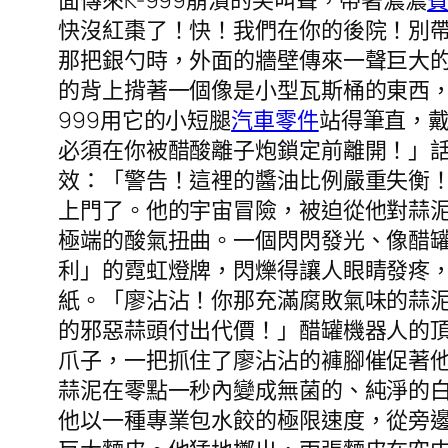
面傳來K-999崩潰的尖叫聲，帶著濃濃
快沒紅棗了！快！我們在你的後院！別
那把銀勺時，外面的牆壁傳來一聲巨大
的背上揹著一個像是小型瓦斯桶的東西，
999用它的小短腿
汽車零件
站得筆直，
必須在你被醋酸離子炮鎖定前離開！」
效：「警告！這裡的醬油比例嚴重失衡
上門了。他的宇宙冒險，被迫從他對蒜
極端的酸氣扭曲。一個閃閃發光、像醋
利」的霓虹燈牌，閃爍得讓人眼睛發疼
紙。「廖沾沾！你那充滿腐敗氣味的蒜
的邪惡蒜頭付出代價！」醋罐機器人的頂
爪子，一把抓住了廖沾沾的褲腳催促著
蒜泥在零點一秒內變成無菌的、純淨的
他以一種專業包水餃的極限速度，從旁