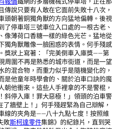
料報價
鐵網的多層機械式停車塔，正在那
且傳說只要有人敢在它面前失敗十八次，
車頭朝著銅獨角獸的方向猛地偏轉。後視
到了停車塔三號車位入口處的一根古老、
、像薄荷口香糖一樣的綠色光芒。猛地從
下獨角獸雕像一臉困惑的表情。何手殘感
。獎狀上寫著：「完美倒車入庫獎——第
現周圍不再是熟悉的城市街道，而是一望
水的混合物，而重力似乎是隨機變化的，
而是他童年時學會的、關於泊車口訣的魔
人朝他衝來。這些人手裡拿的不是警棍，
！斜停入庫！罪大惡極！」領頭的泊車警
在了牆壁上！」何手殘趕緊為自己辯解，
車線的夾角是——八十九點七度！按照維
失敗
斯柯達零件
集錦》的紀錄片，直到哭