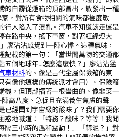
騰的白霧從燈箱的頂部冒出，散發出一種
學家，對所有食物相關的氣味都極度敏
的行人陷入了混亂。汽車不知道該走還是
停在路中央，搖下車窗，對著紅綠燈大
！」廖沾沾感覺到一陣心悸。這種氣味，
裡記載的第一句：「當世間萬物的交通都
點五個地球年…怎麼這麼快？」廖沾沾猛
汽車材料
的、像是古代金屬保險箱的東
只有像他這樣的傳統派才會用）。保險箱
講機，但頂部插著一根彎曲的、像韭菜一
一陣高八度、急促且充滿養生焦慮的聲
不是已經聞到宇宙級的酸味了？我們需要你
困惑地喊道：「特務？酸味？等等！我聞
每隔三小時的溫和震動！」「蒜泥？」對