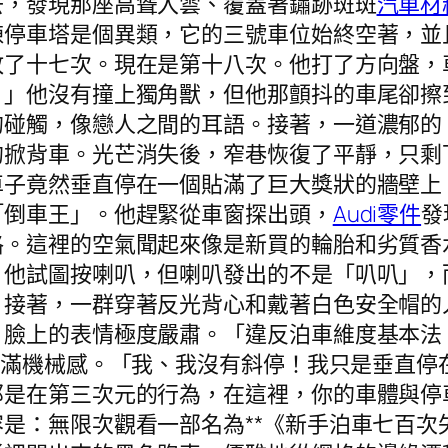
去，發現那座高聳入雲、覆蓋著鏽跡斑斑
汽車材
棟停車塔是個異類，它的三號車位始終空著，並
敗了十七次。現在是第十八次。他打了方向盤，
。」他沒有撞上獨角獸，但他那顫抖的車尾卻擦
的碰觸，像戀人之間的耳語。接著，一道濃郁的
的掀背車。光芒消失後，窄巷恢復了平靜，只剩
車子竟然垂直停在一個貼滿了巨大獎狀的牆壁上
「倒車王」。他趕緊從車窗探出頭，
Audi零件
發
格。這裡的空氣聞起來像是新買的輪胎和劣質香
。他試圖按喇叭，但喇叭發出的不是「叭叭」，
，接著，一群穿著反光背心和戴著白色安全帽的
，臉上的表情極度嚴肅。「違反泊車維度基本法
充滿機械感。「我、我沒有斜停！我只是垂直停
那是在第三次元的行為，在這裡，你的車體與停
是：無限次觀看一部名為**《新手泊車七百次