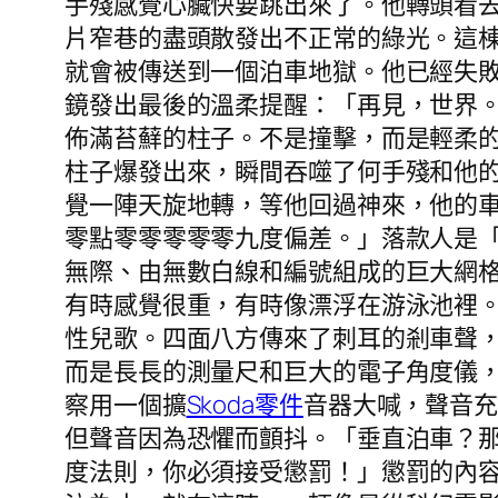
手殘感覺心臟快要跳出來了。他轉頭看
片窄巷的盡頭散發出不正常的綠光。這
就會被傳送到一個泊車地獄。他已經失
鏡發出最後的溫柔提醒：「再見，世界
佈滿苔蘚的柱子。不是撞擊，而是輕柔
柱子爆發出來，瞬間吞噬了何手殘和他
覺一陣天旋地轉，等他回過神來，他的
零點零零零零零九度偏差。」落款人是
無際、由無數白線和編號組成的巨大網
有時感覺很重，有時像漂浮在游泳池裡
性兒歌。四面八方傳來了刺耳的剎車聲
而是長長的測量尺和巨大的電子角度儀
察用一個擴
Skoda零件
音器大喊，聲音
但聲音因為恐懼而顫抖。「垂直泊車？
度法則，你必須接受懲罰！」懲罰的內容