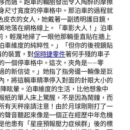
移而過。跑車的輪胎發出令人陶醉的摩擦
身尺寸寬度的停車格中。那泊車的過程就
色皮衣的女人，她戴著一副透明護目鏡，
美地落在網格線上。「車影大人！」泊車
前，輕蔑地掃了一眼他那輛垂直貼在牆上
泊車維度的純粹性。」「但你的後視鏡貼
器的裝置，對
保時捷零件
著何手殘的車子
的一個停車格中。這次，夾角是——零
過的新信徒。」她指了指旁邊一輛像是巨
內，將這輛車精準停入對面的針眼大小的
一陣眩暈。泊車維度的生活，比他想象中
報紙的單人床上驚醒，不是因為鬧鐘，而
所有天秤座請注意！由於月球剛剛打了一
的聲音聽起來像是一個正在經歷中年危機
是他患有「星座預報壓力症候群」後的標