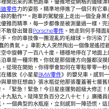
影裡開出來的黑色跑車，優雅地從網格的邊緣漂
奧迪零件
力的姿態，精準地停進了一個只有它車
餘的動作**。跑車的駕駛座上走出一個全身黑
伐優雅而精準，每一步都像是被測量過一樣，完
著不敢發出聲音
Porsche零件
。她走到何手殘面
新手，你的車技像一團混亂的毛線球。你污染了
愚蠢的勇氣。」車影大人突然掏出一個像是遙控
在空中旋轉了一百八十度，穩穩地停在了地面上
果泊車是一種宗教，你就是那個連方向盤都沒摸
具，從現在開始，你得學會如何在零點零零一秒
還在播放《小星星
BMW零件
》的嬰兒車，感到
勢與單戀狂想曲》張水瓶從他那張覆蓋著七層舊
聲。「緊急！緊急！今日星座運勢超級大修正！
九十九點九，陡降至負百分之八十七！」廣播員
瓶，一個典型的水瓶座，立刻感到一陣恐慌，這