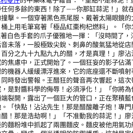
賓利零件
的中藥味電子雜音：「重點不是蒜泥！重
帶任何多餘的東西！除了——你那缸蒜泥！」就
的撞擊。一個穿著黑色燕尾服、戴著太陽眼鏡的
桶上用毛筆寫著「極品紅棗枸杞燃料」。「你怎
戴著白色手套的爪子優雅地一揮：「沒時間了，
話音未落，一股極致尖銳、刺鼻的酸氣猛地從店
！百分之九十九點九九的醋，才是真理！」廖沾
泥的焦慮中，正式開始了。一個狂妄的影子佔滿
罐的機器人緩緩漂浮進來，它的底座還不斷噴射
，同時發出警報。王醋狂的聲音再次響起，這次
泥，是對醬料學的侮辱！必須淨化！」「你將為
端裂開，露出了一個巨大的管口，正在聚積藍色
他。「快點！沾沾先生！那是醋酸離子炮！專門
白醋！那是浩劫啊！」「不准動我的蒜泥！」廖
邊的麵粉堆中抓起了兩團麵皮。麵皮被他用氣功