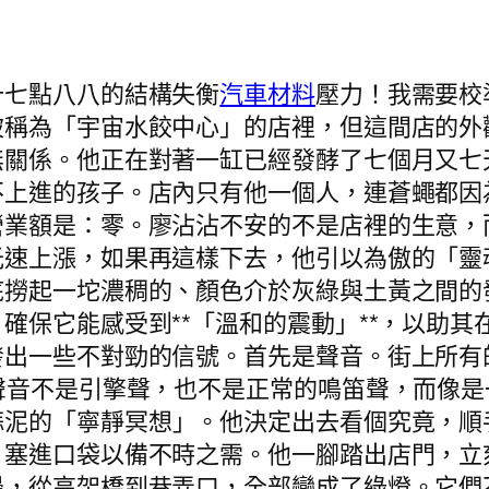
十七點八八的結構失衡
汽車材料
壓力！我需要校
被稱為「宇宙水餃中心」的店裡，但這間店的外
無關係。他正在對著一缸已經發酵了七個月又七
不上進的孩子。店內只有他一個人，連蒼蠅都因
業額是：零。廖沾沾不安的不是店裡的生意，而
光速上漲，如果再這樣下去，他引以為傲的「靈
底撈起一坨濃稠的、顏色介於灰綠與土黃之間的
確保它能感受到**「溫和的震動」**，以助
發出一些不對勁的信號。首先是聲音。街上所有
聲音不是引擎聲，也不是正常的鳴笛聲，而像
蒜泥的「寧靜冥想」。他決定出去看個究竟，順
，塞進口袋以備不時之需。他一腳踏出店門，立
邊，從高架橋到巷弄口，全部變成了綠燈。它們