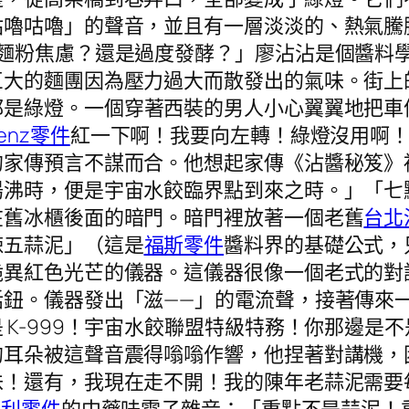
咕嚕咕嚕」的聲音，並且有一層淡淡的、熱氣騰
「麵粉焦慮？還是過度發酵？」廖沾沾是個醬料
巨大的麵團因為壓力過大而散發出的氣味。街上
都是綠燈。一個穿著西裝的男人小心翼翼地把車
enz零件
紅一下啊！我要向左轉！綠燈沒用啊
的家傳預言不謀而合。他想起家傳《沾醬秘笈》
湯沸時，便是宇宙水餃臨界點到來之時。」「七
在舊冰櫃後面的暗門。暗門裡放著一個老舊
台北
辣五蒜泥」（這是
福斯零件
醬料界的基礎公式，
詭異紅色光芒的儀器。這儀器很像一個老式的對
話鈕。儀器發出「滋——」的電流聲，接著傳來
 K-999！宇宙水餃聯盟特級特務！你那邊是
的耳朵被這聲音震得嗡嗡作響，他捏著對講機，
味！還有，我現在走不開！我的陳年老蒜泥需要