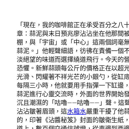
「現在，我的咖啡館正在承受百分之八
章：蒜泥與末日預兆廖沾沾坐在他那間
棚，與「宇宙」或「中心」這兩個詞毫
蒜泥。」他輕聲細語，彷彿在責備一個
淡絕望的味道而選擇繞道飛行。今天的營
恐懼。新鮮蒜頭每公斤的價格正在以超
光滑、閃耀著不祥光芒的小銀勺，從缸
每隔三小時，他就要用手指彈一下缸邊，
蒜泥進行心靈交流時，外面的世界開始
沉且潮濕的「咕嚕——咕嚕——」聲。這
沾沾皺著眉頭，這
水箱水
嚴重干擾了他
的，印著《沾醬秘笈》封面的皺衛生紙
道上，數百個交通信號燈，從東邊到西