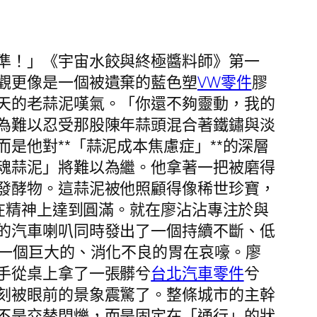
準！」《宇宙水餃與終極醬料師》第一
觀更像是一個被遺棄的藍色塑
VW零件
膠
天的老蒜泥嘆氣。「你還不夠靈動，我的
為難以忍受那股陳年蒜頭混合著鐵鏽與淡
是他對**「蒜泥成本焦慮症」**的深層
魂蒜泥」將難以為繼。他拿著一把被磨得
發酵物。這蒜泥被他照顧得像稀世珍寶，
其在精神上達到圓滿。就在廖沾沾專注於與
的汽車喇叭同時發出了一個持續不斷、低
是一個巨大的、消化不良的胃在哀嚎。廖
手從桌上拿了一張髒兮
台北汽車零件
兮
刻被眼前的景象震驚了。整條城市的主幹
不是交替閃爍，而是固定在「通行」的狀