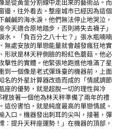
像是從黃金分割線中走出來的藝術品。而
窗邊，往外看去。整座城市已經因為這個
下鹹鹹的海水淚，他們無法停止地哭泣，
座今天適合原地踏步，否則將失去襪子」
淚水。「負百分之八十七？」張水瓶喃喃
、無處安放的單戀能量就會越發瘋狂地實
、形狀是林天秤側臉的粉紅色蘑菇。他必
攻擊性的實體。他緊張地跑進他堆滿了星
衝到一個像是老式彈珠臺的機器前，上面
知名的外星計算器改造而成的「情感調節
瓶座的優勢，就是超脫一切的理性與冷
那裡放著一個他為林天秤準備了兩年的禮
。這份害怕，就是純度最高的單戀情感。
輸入口。機器發出刺耳的尖叫，接著，彈
標：提升天秤座運勢！」在機器的頂部，