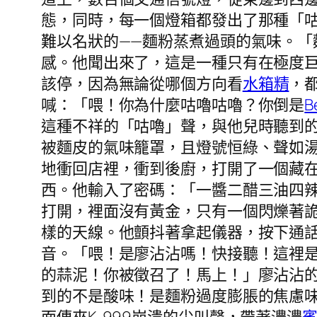
態，同時，每一個燈箱都發出了那種「
難以名狀的——麵粉蒸煮過頭的氣味。
感。他聞出來了，這是一種只有在極度
該停，因為無論從哪個方向看
水箱精
，
喊：「喂！你為什麼咕嚕咕嚕？你倒是
B
這種不祥的「咕嚕」聲，與他兒時聽到
被麵皮的氣味籠罩，且燈號恒綠、聲如
地衝回店裡，衝到後廚，打開了一個藏
西。他輸入了密碼：「一醬二醋三油四
打開，裡面沒有黃金，只有一個閃爍著
樣的天線。他顫抖著拿起儀器，按下通
音。「喂！是廖沾沾嗎！快接聽！這裡是
的蒜泥！你被徵召了！馬上！」廖沾沾
到的不是酸味！是麵粉過度膨脹的焦慮