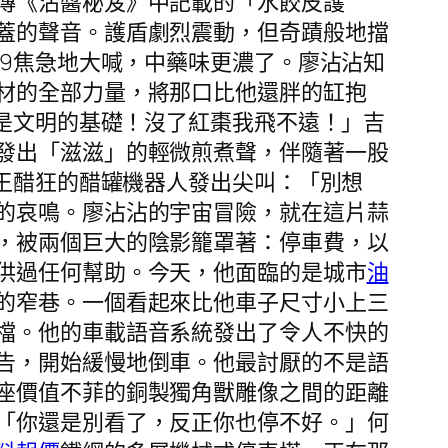
傳《沾醬秘笈》中記載的「水餃皮護
蓋的聲音。護盾劇烈震動，但奇蹟般地擋
99焦急地大喊，中藥味更濃了。廖沾沾知
材的全部力量，將那口比他還胖的缸抱
料是文明的基礎！沒了紅棗我飛不遠！」吉
發出「滋滋」的輕微煎煮聲，伴隨著一股
。王醋狂的醋罐機器人發出尖叫：「別想
的哀鳴。廖沾沾的宇宙冒險，就在這片蒜
，被兩個巨大的陰影籠罩著：停車費，以
供過任何幫助。今天，他面臨的是城市
油
的窄巷。一個看起來比他車子尺寸小上三
檔。他的車載語音系統發出了令人不快的
告，開始緩慢地倒車。他最討厭的不是語
座價值不菲的銅製獨角獸雕像之間的距離
「你還是別看了，反正你也停不好。」何