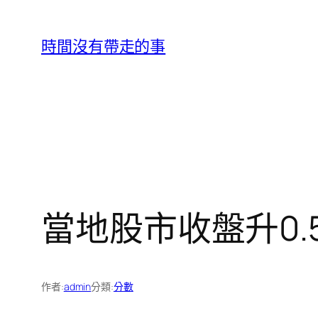
跳
至
時間沒有帶走的事
主
要
內
容
當地股市收盤升0.
作者:
admin
分類:
分數