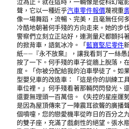
泣為止。就在這時，一輛像是從科幻電
聲，它以一種近乎
汽車零件報價
蔑視重
像一場舞蹈，流暢、完美，且毫無任何多
冷酷地朝著何手殘的方向走來。她的步
警察們立刻立正站好，連測量尺都顫抖
的掀背車，語氣冰冷。「
藍寶堅尼零件
紙——『永不放棄』，讓我看到了一絲
按了一下。何手殘的車子從牆上脫落，
度。「你被分配給我的泊車學徒了。如
型嬰兒車的改造車：「這是你的訓練工
車位裡。」何手殘看著那輛閃閃發光、
還要無理頭一百萬倍。《失控的星座運
是因為屋頂傳來了一陣震耳欲聾的廣播
個噴嚏，您的戀愛機率從昨日的百分之
的雙子座，充滿了戲劇性的絕望。張水