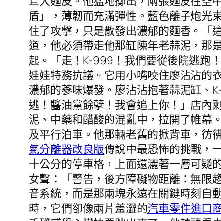
巨大麵皮。他猛地擲出，兩張麵皮在空
盾」，薄韌而充滿彈性。藍色離子炮光
住了攻擊，只是散發出濃郁的麵香。「這
道，他必須帶走他那缸陳年老蒜泥，那
起。「走！K-999！我們要從後院逃
娃娃特務抗議。它用小嘴咬住廖沾沾的
濃郁的蔘味爆發。廖沾沾抱著蒜泥缸、K
逃！醬油黨餘孽！我會追上你！」店內
泥、中藥和醋酸的混亂中，拉開了帷幕
及平行泊車。他那輛老舊的掀背車，彷
氣分離器改良版
傳說中最恐怖的挑戰，
十公分的停車格，上面還灑著一層可疑
女聲：「警告，後方障礙物距離：無限
音系統，而是那兩塊永遠在關鍵時刻自
時，它們卻像兩片羞澀的
汽車零件進口