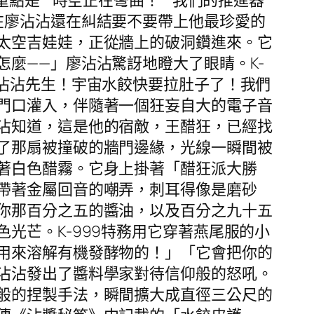
點是**時空正在彎曲！**我們的推進器
在廖沾沾還在糾結要不要帶上他最珍愛的
太空吉娃娃，正從牆上的破洞鑽進來。它
麼——」廖沾沾驚訝地瞪大了眼睛。K-
沾沾先生！宇宙水餃快要拉肚子了！我們
門口灌入，伴隨著一個狂妄自大的電子音
沾知道，這是他的宿敵，王醋狂，已經找
了那扇被撞破的牆門邊緣，光線一瞬間被
著白色醋霧。它身上掛著「醋狂派大勝
帶著金屬回音的嘲弄，刺耳得像是磨砂
你那百分之五的醬油，以及百分之九十五
光芒。K-999特務用它穿著燕尾服的小
用來溶解有機發酵物的！」「它會把你的
沾沾發出了醬料學家對待信仰般的怒吼。
般的捏製手法，瞬間擴大成直徑三公尺的