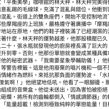
家「平衡美學」咖啡館的林天秤。林天秤完美得
隨意亂踢的毛線球，充滿了混亂與錯位。他衝到
的混亂。街道上的雙魚座們，開始不受控制地流
那些摩羯座的上班族，嚴格遵守著廣播中「摩羯
齊地站在原地，他們的鞋子裡裝滿了已經潮濕的
表著什麼。林天秤的運勢越差，他那股積壓已久
之二十，張水瓶就發現他的廚房裡長滿了巨大的
提升到零。否則，他那份單戀就會變成某種具備
著他的秘密武器。「我需要星象學輔助儀！」他
」等警告標籤。這是他用廢棄的唱片機和一個不
面情緒作為燃料，來抵抗那負面的運勢波。「水
傻氣啊！」他絕望地低吼。他看了一眼腳邊。
輪組成的音樂盒。他從未送出，因為害怕被拒絕
盒砸爛，將所有的齒輪都倒入「情感調節器」的
。「能量超載！檢測到極致純粹的單戀能量！目