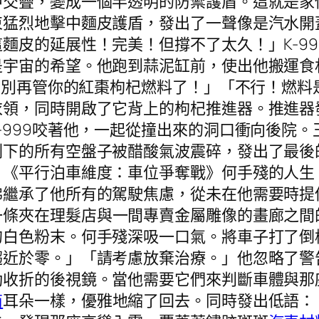
中交疊，變成一個半透明的防禦護盾。這就是家
束猛烈地擊中麵皮護盾，發出了一聲像是汽水開
麵皮的延展性！完美！但撐不了太久！」K-9
是宇宙的希望。他跑到蒜泥缸前，使出他搬運食
跑！別再管你的紅棗枸杞燃料了！」「不行！燃
衣領，同時開啟了它背上的枸杞推進器。推進器
-999咬著他，一起從撞出來的洞口衝向後院
剩下的所有空盤子被醋酸氣波震碎，發出了最後
。《平行泊車維度：車位爭奪戰》何手殘的人生
彿繼承了他所有的駕駛焦慮，從未在他需要時提
一條夾在理髮店與一間專賣金屬雕像的畫廊之間
的白色粉末。何手殘深吸一口氣。將車子打了倒
趨近於零。」「請考慮放棄治療。」他忽略了警
動收折的後視鏡。當他需要它們來判斷車體與那
商
耳朵一樣，優雅地縮了回去。同時發出低語：