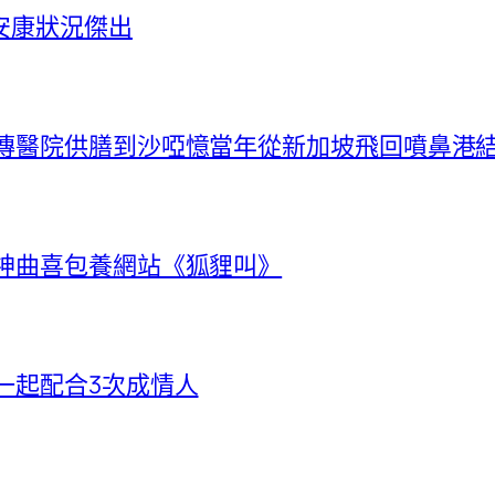
安康狀況傑出
秀傳醫院供膳到沙啞憶當年從新加坡飛回噴鼻港
唱神曲喜包養網站《狐貍叫》
一起配合3次成情人