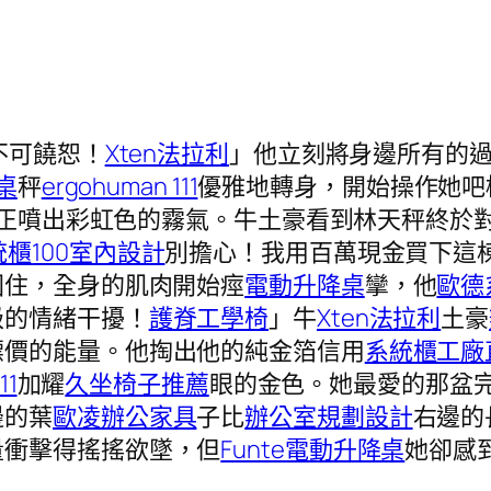
不可饒恕！
Xten法拉利
」他立刻將身邊所有的
桌
秤
ergohuman 111
優雅地轉身，開始操作她吧
正噴出彩虹色的霧氣。牛土豪看到林天秤終於
統櫃
100室內設計
別擔心！我用百萬現金買下這
困住，全身的肌肉開始痙
電動升降桌
攣，他
歐德
級的情緒干擾！
護脊工學椅
」牛
Xten法拉利
土豪
標價的能量。他掏出他的純金箔信用
系統櫃工廠
11
加耀
久坐椅子推薦
眼的金色。她最愛的那盆
邊的葉
歐凌辦公家具
子比
辦公室規劃設計
右邊的
量衝擊得搖搖欲墜，但
Funte電動升降桌
她卻感