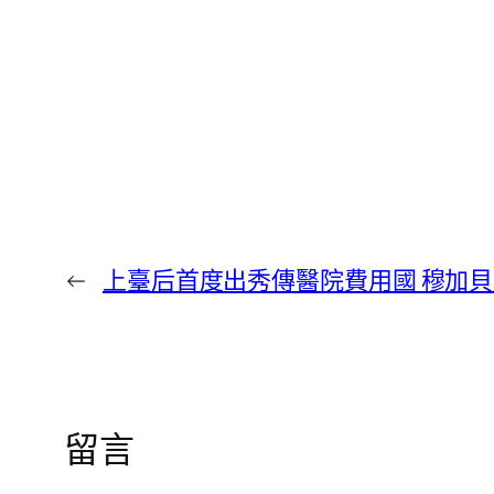
←
上臺后首度出秀傳醫院費用國 穆加
留言