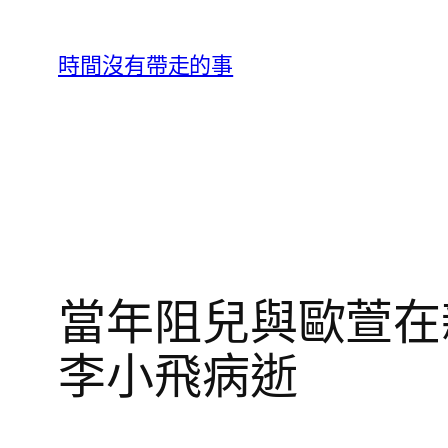
跳
至
時間沒有帶走的事
主
要
內
容
當年阻兒與歐萱在
李小飛病逝