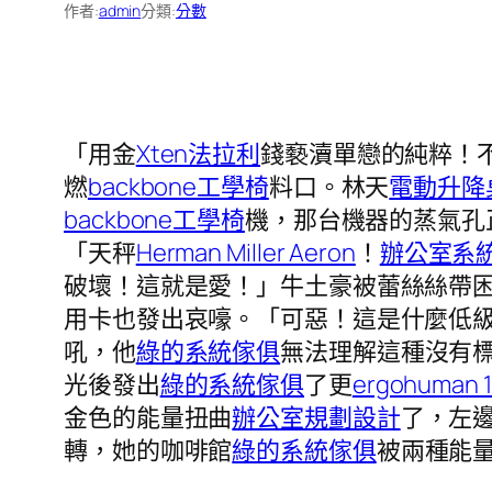
作者:
admin
分類:
分數
「用金
Xten法拉利
錢褻瀆單戀的純粹！
燃
backbone工學椅
料口。林天
電動升降
backbone工學椅
機，那台機器的蒸氣孔
「天秤
Herman Miller Aeron
！
辦公室系
破壞！這就是愛！」牛土豪被蕾絲絲帶
用卡也發出哀嚎。「可惡！這是什麼低
吼，他
綠的系統傢俱
無法理解這種沒有
光後發出
綠的系統傢俱
了更
ergohuman 1
金色的能量扭曲
辦公室規劃設計
了，左
轉，她的咖啡館
綠的系統傢俱
被兩種能