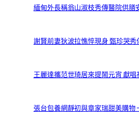
緬甸外長稱翁山淑枝秀傳醫院供膳
謝賢前妻狄波拉憔悴現身 甄珍哭
王麗達攜范世琦居來提鬧元宵 獻
張台包養網靜初與章家瑞甜美購物 