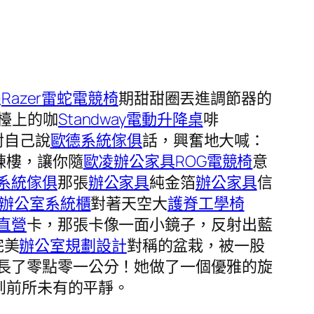
過
Razer雷蛇電競椅
期甜甜圈丟進調節器的
檯上的咖
Standway電動升降桌
啡
對自己說
歐德系統傢俱
話，興奮地大喊：
棟樓，讓你隨
歐凌辦公家具
ROG電競椅
意
系統傢俱
那張
辦公家具
純金箔
辦公家具
信
辦公室系統櫃
對著天空大
護脊工學椅
直營
卡，那張卡像一面小鏡子，反射出藍
完美
辦公室規劃設計
對稱的盆栽，被一股
長了零點零一公分！她做了一個優雅的旋
到前所未有的平靜。