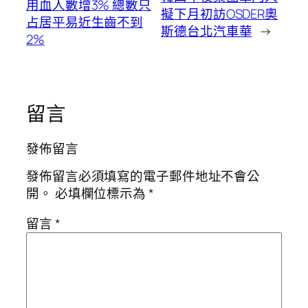
用血人數增3% 總數只
擬下月初訪OSDER奧
占居平易近生齒不到
斯德台北汽車華
→
2%
留言
發佈留言
發佈留言必須填寫的電子郵件地址不會公
開。
必填欄位標示為
*
留言
*