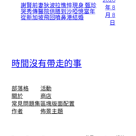
謝賢前妻狄波拉憔悴現身 甄珍
年 8
哭秀傳醫院供膳到沙啞憶當年
月 8
從新加坡飛回噴鼻港結婚
日
時間沒有帶走的事
部落格
活動
關於
商店
常見問題集
區塊版面配置
作者
佈景主題