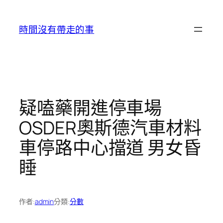
跳
至
時間沒有帶走的事
主
要
內
容
疑嗑藥開進停車場
OSDER奧斯德汽車材料
車停路中心擋道 男女昏
睡
作者:
admin
分類:
分數