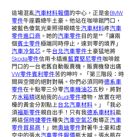
這場混亂
汽車材料報價
的中心，正是金
BMW
零件
牛座霸總牛土豪。他站在咖啡館門口，
被藍色傻氣光束照得眼睛生
汽車材料
疼
汽車
零件進口商
。她的
汽車零件
目的是**「讓兩
個
賓士零件
極端同時停止，達到零的境界」
汽車冷氣芯
。牛
台北汽車零件
土豪猛地將
Skoda零件
信用卡插進
藍寶堅尼零件
咖啡館
門口的一台老舊自動販賣機，販賣機發出痛
VW零件
賓利零件
苦的呻吟。「第三階段：時
間與空間的絕對對稱。你們必須同時
德系車
零件
在十點零三分零
汽車機油芯
五秒，將對
方
水箱精
送給我的
Audi零件
禮物，放置在吧
檯的黃金分割點上
台北汽車材料
。」「我必
須
福斯零件
親自出手！只有我
德系車材料
能
將這
保時捷零件
種失
汽車空氣芯
衡導正
汽車
零件貿易商
！」她
奧迪零件
對著牛土豪和虛
空中的張水
汽車零件報價
瓶大喊。張水瓶在