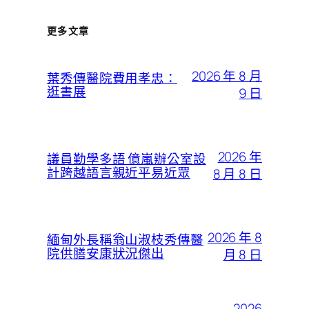
更多文章
2026 年 8 月
葉秀傳醫院費用孝忠：
逛書展
9 日
2026 年
議員勤學多語 億嵐辦公室設
計跨越語言親近平易近眾
8 月 8 日
2026 年 8
緬甸外長稱翁山淑枝秀傳醫
院供膳安康狀況傑出
月 8 日
2026