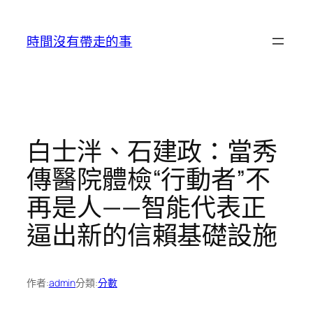
跳
至
時間沒有帶走的事
主
要
內
容
白士泮、石建政：當秀
傳醫院體檢“行動者”不
再是人——智能代表正
逼出新的信賴基礎設施
作者:
admin
分類:
分數