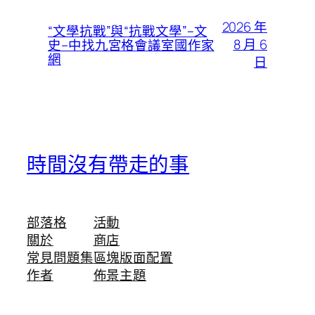
2026 年
“文學抗戰”與“抗戰文學”–文
8 月 6
史–中找九宮格會議室國作家
網
日
時間沒有帶走的事
部落格
活動
關於
商店
常見問題集
區塊版面配置
作者
佈景主題