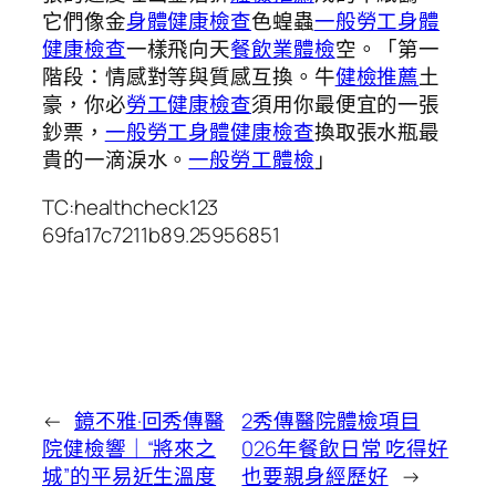
它們像金
身體健康檢查
色蝗蟲
一般勞工身體
健康檢查
一樣飛向天
餐飲業體檢
空。「第一
階段：情感對等與質感互換。牛
健檢推薦
土
豪，你必
勞工健康檢查
須用你最便宜的一張
鈔票，
一般勞工身體健康檢查
換取張水瓶最
貴的一滴淚水。
一般勞工體檢
」
TC:healthcheck123
69fa17c7211b89.25956851
←
鏡不雅·回秀傳醫
2秀傳醫院體檢項目
院健檢響｜“將來之
026年餐飲日常 吃得好
城”的平易近生溫度
也要親身經歷好
→