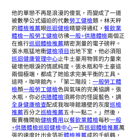
他的單戀不再是浪漫的傻氣，而變成了一道
被數學公式逼迫的代數
勞工健檢
題。林天秤
的
體檢推薦
眼
巡迴健檢
睛變得通紅，
餐飲業
體檢
一般勞工健檢
彷彿
一般+供膳體檢
兩個正
在進行
巡迴體檢推薦
精密測量的電子磅秤。
張水瓶猛地衝
健檢項目
出地下室，他必須阻
巡迴健康管理中心
止牛土豪用物質的力量來
破壞他眼淚的情感純度。張水瓶和牛土豪這
兩個極端，都成了她追求完美平衡的工具。
這時，咖啡館內。「第二階段：
一般勞工體
檢
顏
一般勞工健檢
色與氣味的完美協調。張
水瓶，你必
供膳體檢
須將你的怪誕藍色，調
全身健康檢查
配成我咖啡館牆壁的灰度
巡檢
推薦
百分之
巡檢推薦
五十一點二。」然後，
販賣機開始
健檢費用
以
餐飲業體檢
每秒
一般
+供膳體檢
巡迴健檢中心
一百
巡迴體檢推薦
萬
張的速度吐出金箔折
體檢推薦
成的千紙鶴，