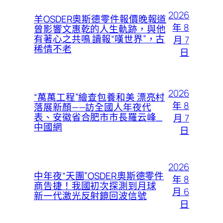
2026
羊OSDER奧斯德零件報價晚報道
年 8
曾影響文惠乾的人生軌跡，與他
有著心之共鳴 讀報“嘆世界”，古
月 7
稀情不老
日
2026
“萬萬工程”繪查包養和美 漂亮村
年 8
落展新顏——訪全國人年夜代
表、安徽省合肥市市長羅云峰_
月 7
中國網
日
2026
中年夜“天團”OSDER奧斯德零件
年 8
商告捷！我國初次探測到月球
月 6
新一代激光反射鏡回波信號
日