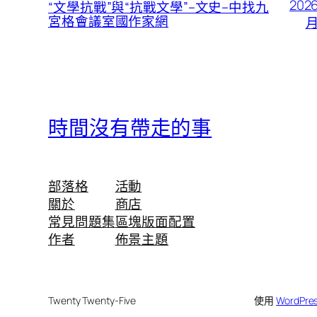
202
“文學抗戰”與“抗戰文學”–文史–中找九
宮格會議室國作家網
月
時間沒有帶走的事
部落格
活動
關於
商店
常見問題集
區塊版面配置
作者
佈景主題
Twenty Twenty-Five
使用
WordPre