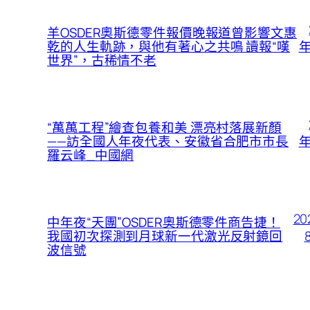
羊OSDER奧斯德零件報價晚報道曾影響文惠
年
乾的人生軌跡，與他有著心之共鳴 讀報“嘆
世界”，古稀情不老
“萬萬工程”繪查包養和美 漂亮村落展新顏
年
——訪全國人年夜代表、安徽省合肥市市長
羅云峰_中國網
20
中年夜“天團”OSDER奧斯德零件商告捷！
我國初次探測到月球新一代激光反射鏡回
波信號