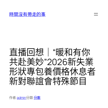
跳
至
時間沒有帶走的事
主
要
內
容
直播回想｜“暖和有你
共赴美妙”2026新失業
形狀專包養價格休息者
新對聯誼會特殊節目
作者:
admin
分類:
分數