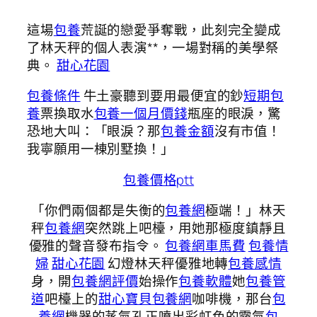
這場
包養
荒誕的戀愛爭奪戰，此刻完全變成
了林天秤的個人表演**，一場對稱的美學祭
典。
甜心花園
包養條件
牛土豪聽到要用最便宜的鈔
短期包
養
票換取水
包養一個月價錢
瓶座的眼淚，驚
恐地大叫：「眼淚？那
包養金額
沒有市值！
我寧願用一棟別墅換！」
包養價格ptt
「你們兩個都是失衡的
包養網
極端！」林天
秤
包養網
突然跳上吧檯，用她那極度鎮靜且
優雅的聲音發布指令。
包養網車馬費
包養情
婦
甜心花園
幻燈林天秤優雅地轉
包養感情
身，開
包養網評價
始操作
包養軟體
她
包養管
道
吧檯上的
甜心寶貝包養網
咖啡機，那台
包
養網
機器的蒸氣孔正噴出彩虹色的霧氣
包