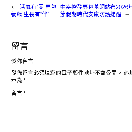
←
活氣有“圈”專包
中疾控發專包養網站布2026
養網 生長有“伴”
節假期時代安康防護提醒
→
留言
發佈留言
發佈留言必須填寫的電子郵件地址不會公開。
必
示為
*
留言
*